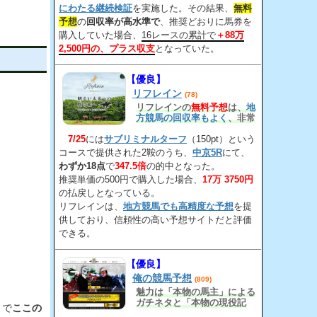
にわたる継続検証
を実施した。その結果、
無料
予想
の
回収率が高水準で
、推奨どおりに馬券を
購入していた場合、
16レースの累計で
＋88万
2,500円の、プラス収支
となっていた。
【優良】
リフレイン
(78)
リフレインの
無料予想
は、
地
方競馬の回収率もよく
、非常
に優れた的中率と回収率を誇
7/25
には
サブリミナルターフ
っている。
（150pt）という
コースで提供された2鞍のうち、
中京5R
にて、
わずか18点
で
347.5倍
の的中となった。
推奨単価の500円で購入した場合、
17万 3750円
の払戻しとなっている。
リフレインは、
地方競馬でも高精度な予想
を提
供しており、信頼性の高い予想サイトだと評価
できる。
【優良】
俺の競馬予想
(809)
魅力は「本物の馬主」による
ガチネタと「本物の現役記
まで
ここの
者」のガチ内部情報だ！