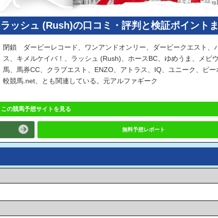
ラッシュ (Rush)の⼝コミ・評判と検証ポイント
閉鎖 ダービーレコード、ワンアンドオンリー、ダービークエスト、
ス、キメルケイバ！、ラッシュ (Rush)、ホースBC、ゆめうま、メビ
馬、馬券CC、クラブエスト、ENZO、アトラス、IQ、ユニーク、ピ
較競馬.net、とも関連している。元アルファギーク
この競馬予想サイトを見る
無料予想レポート