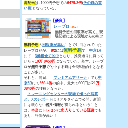
高配当
は､1000円予想での
6479.2倍
(
その時の買
い目
)となっている。
【優良】
レープロ
(362)
無料予想の回収率が高く、現
場記者による現地からのX(ツ
イッター)が面白い。
無料予想
の
回収率が高い
ことで注目されていた
無料予想
レープロだが、
8/2
には
で、
中京1R
にて、
3券種全て的中
となり、推奨通りに買って
いたら
10万 8450円
になっていた。基本、レープ
ロが
無料予想
で的中する時は全3券種的中となる
ことが多い。
それと、
同日
、「
プレミアムアリーナ
」でも
中
京5R
にて
356.4倍
の的中。最大で600円が
21万
3840円
の獲得となった。
…
トレーニングセンターの現場で撮った写真
と、Xのレポート
はリアルタイムで公開。新聞
には載らない
超生情報
が得られるということ
は、
本当にトレセンに出入りしている証拠
でも
あり、評価が高い！