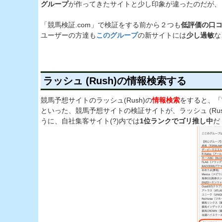
グループ
が作ってきたサイトと少し印象が違ったのだが、
「競馬検証.com」で検証をする前から２つも
低評価の口
ユーザーの方達も
このグループ
の新サイトには
少し過敏
な
ラッシュ (Rush)の情報検索する
競馬予想サイトのラッシュ(Rush)の
情報検索
をすると、「
といった、競馬予想サイトの検証サイトが、ラッシュ (Ru
うに、自社集客サイト(?)内では
1位ランクでゴリ推し中
だ