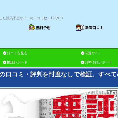
した競馬予想サイトの口コミ数：122,913
ト
無料予想
新着口コミ
口コミを見る
関連サイト
検証レポート
無料予想レポート
h)の口コミ・評判を忖度なしで検証。すべ