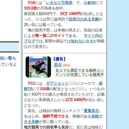
7/18
には「
いきなり万馬券
」で、
小倉9R
にて
319.0倍
の万馬券を的中。
推奨購入額600円で、
19万 1400円
の払戻しとな
った。ココは常に論理的で
説得力のある見解
が
買い目には載っている。
「俺の競馬予想」は本物の馬主と、現役の記者
による
唯一無二のサイト
である。
サイト内の
ブログ
では､新聞や雑誌では
知れないネタ
が満載
なので必見だ｡
狙い撃ち
【優良】
れているよ
原点
(415)
玄人でも満足できる無料コン
テンツが充実している競馬予
想サイト。提供される予想に
7/11
には、
ギアショット
も読み応えのある納得の見解
(120pt)
コースで、
函
が載っている。
館7R
にて
316倍
の配当となった
(24点)
。いつもの
如く400円での購入が推奨されていたので、記載
どおりに馬券購入したら
12万 6400円
の払い戻し
となった。
「原点」は独自の無料コンテンツ「
重賞原点
」
をはじめ、
無料予想でさえ
、根拠のある
信頼で
きる見解
が常に載っている。
地方競馬での回収率も良好
だ。見た目は地味だ