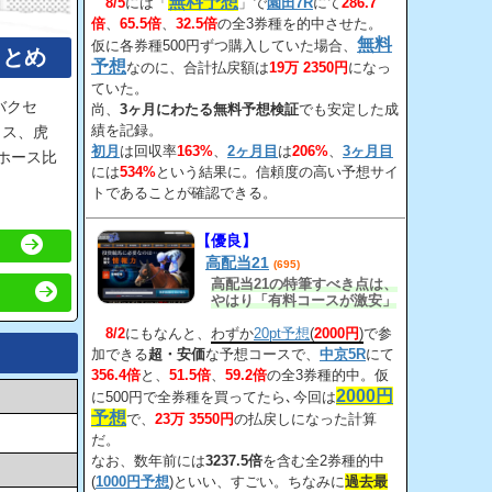
無料予想
は、1回目の回収率が163%、
8/5
には「
」で
園田7R
にて
286.7
2回目が206%、3回目が534%
倍
、
65.5倍
、
32.5倍
の全3券種を的中させた。
だ。
無料
仮に各券種500円ずつ購入していた場合、
まとめ
予想
なのに、合計払戻額は
19万 2350円
になっ
ていた。
バクセ
尚、
3ヶ月にわたる無料予想検証
でも安定した成
績を記録。
ウス、虎
初月
は回収率
163%
、
2ヶ月目
は
206%
、
3ヶ月目
ーホース比
には
534%
という結果に。信頼度の高い予想サイ
トであることが確認できる。
【優良】
高配当21
(695)
高配当21の特筆すべき点は、
やはり「有料コースが激安」
というところだろう。
8/2
にもなんと、
わずか
20pt予想
(
2000円
)
で参
加できる
超・安価
な予想コースで、
中京5R
にて
356.4倍
と、
51.5倍
、
59.2倍
の全3券種的中。仮
2000円
に500円で全券種を買ってたら､今回は
予想
で、
23万 3550円
の払戻しになった計算
だ。
なお、数年前には
3237.5倍
を含む全2券種的中
(
1000円予想
)といい、すごい。ちなみに
過去最