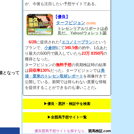
が、今後も注目したい予想サイトである。
【優良】
ターフビジョン
(1125)
トレセンリアルリポートは必
見だ。 Yahoo!ウォレット認
定されてている。
6/28
に提供された｢
エコノミープラン
｣という
プランで、
小倉8R
にて
340.5倍
の的中。1点あた
り最大の500円で購入していたら
23万 8350円
の
獲得となった。
ターフビジョンの
無料予想
の長期検証時の結果
は
回収率130%
だった。ターフビジョンでは
美
価となって
浦・栗東のトレセン取材レポート
を画像付きで
公開している。新聞では得られない貴重な情報
を提供することができるのも凄いことだ｡
▶︎優良・悪評・検証中を検索
▶︎全競馬予想サイト一覧
優良競馬予想サイトを探すなら、
競馬検証.com