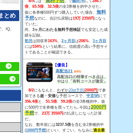
無料予想
は、1回目の回収率が163%、
8/5
には「
」で
園田7R
にて
286.7
2回目が206%、3回目が534%
倍
、
65.5倍
、
32.5倍
の全3券種を的中させた。
だ。
無料
仮に各券種500円ずつ購入していた場合、
まとめ
予想
なのに、合計払戻額は
19万 2350円
になっ
ていた。
、IQ、
尚、
3ヶ月にわたる無料予想検証
でも安定した成
績を記録。
初月
は回収率
163%
、
2ヶ月目
は
206%
、
3ヶ月目
には
534%
という結果に。信頼度の高い予想サイ
トであることが確認できる。
【優良】
高配当21
(695)
高配当21の特筆すべき点は、
やはり「有料コースが激安」
というところだろう。
8/2
にもなんと、
わずか
20pt予想
(
2000円
)
で参
加できる
超・安価
な予想コースで、
中京5R
にて
356.4倍
と、
51.5倍
、
59.2倍
の全3券種的中。仮
2000円
に500円で全券種を買ってたら､今回は
予想
で、
23万 3550円
の払戻しになった計算
だ。
なお、数年前には
3237.5倍
を含む全2券種的中
(
1000円予想
)といい、すごい。ちなみに
過去最