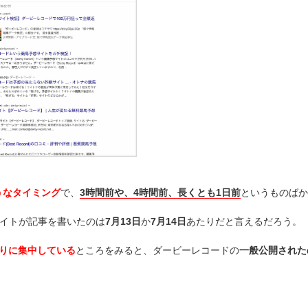
うなタイミング
で、
3時間前や、4時間前、長くとも1日前
というものばか
サイトが記事を書いたのは
7月13日
か
7月14日
あたりだと言えるだろう。
りに集中している
ところをみると、ダービーレコードの
一般公開された