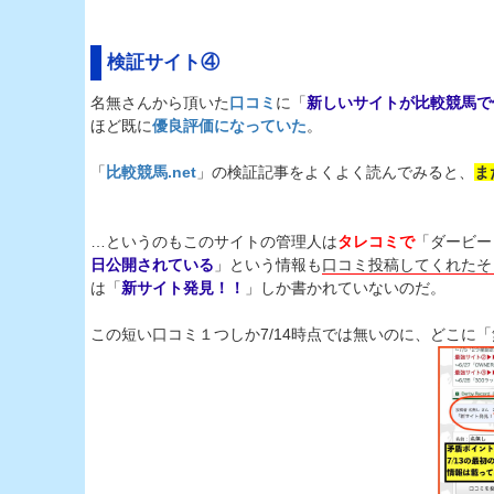
検証サイト④
名無さんから頂いた
口コミ
に「
新しいサイトが比較競馬で
ほど既に
優良評価になっていた
。
「
比較競馬.net
」の検証記事をよくよく読んでみると、
ま
…というのもこのサイトの管理人は
タレコミで
「ダービー
日公開されている
」という情報も
口コミ投稿してくれたそ
は「
新サイト発見！！
」しか書かれていないのだ。
この短い口コミ１つしか7/14時点では無いのに、どこに