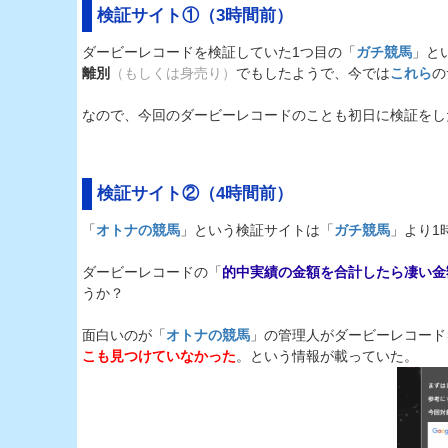
検証サイト①（3時間前）
ダービーレコードを検証していた1つ目の「
ガチ競馬
」と
離別
（もしくは身売り）
でもしたようで、今では
これら
の
なので、今回のダービーレコードのことも初日に検証をし
検証サイト②（4時間前）
「
オトナの競馬
」という検証サイトは「
ガチ競馬
」より1
ダービーレコードの「
的中実績の金額を合計したら凄い金
うか？
面白いのが「
オトナの競馬
」の管理人がダービーレコード
こも見つけていなかった
。という情報が載っていた。