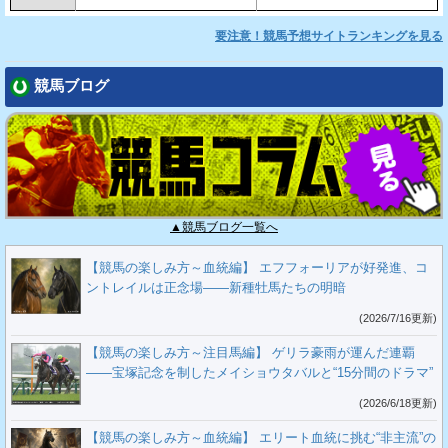
要注意！競馬予想サイトランキングを見る
競馬ブログ
▲競馬ブログ一覧へ
【競馬の楽しみ方～血統編】 エフフォーリアが好発進、コ
ントレイルは正念場――新種牡馬たちの明暗
(2026/7/16更新)
【競馬の楽しみ方～注目馬編】 ゲリラ豪雨が運んだ連覇
――宝塚記念を制したメイショウタバルと“15分間のドラマ”
(2026/6/18更新)
【競馬の楽しみ方～血統編】 エリート血統に挑む“非主流”の