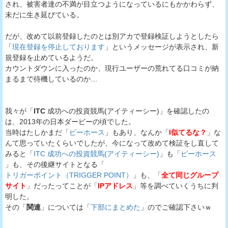
され、被害者達の不満が目立つようになっているにもかかわらず、
未だに生き延びている。
だが、改めて以前登録したのとは別アカで登録検証しようとしたら
「
現在登録を停止しております
」というメッセージが表示され、新
規登録を止めているようだ。
カウントダウンに入ったのか、現行ユーザーの荒れてる口コミが納
まるまで待機しているのか…
我々が「
ITC
成功への投資競馬(アイティーシー)」を確認したの
は、2013年の日本ダービーの頃でした。
当時はたしかまだ「
ピーホース
」もあり、なんか「
I似てるな？
」な
んて思っていたくらいでしたが、今になって改めて検証をし直して
みると「
ITC 成功への投資競馬(アイティーシー)
」も「
ピーホース
」も、その後継サイトとなる「
トリガーポイント（TRIGGER POINT）
」も、「
全て同じグループ
サイト
」だったってことが「
IPアドレス
」等を調べていくうちに判
明した。
その「
関連
」については「
下部にまとめた
」のでご確認下さいｗ