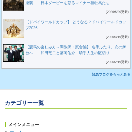
逆襲――日本ダービーを彩るマイナー種牡馬たち
(2026/5/20更新)
【ドバイワールドカップ】 どうなる？ドバイワールドカッ
プ2026
(2026/3/19更新)
【競馬の楽しみ方～調教師・厩舎編】 名手ふたり、次の舞
台へ――和田竜二と藤岡佑介、騎手人生の区切り
(2026/2/19更新)
競馬ブログをもっとみる
カテゴリー一覧
メインメニュー