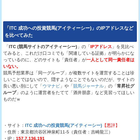
「
ITC 成功への投資競馬(アイティーシー)
」のIPアドレスなど
を比べてみた
「
ITC (競馬サイトのアイティーシー)
」の「
IPアドレス
」を見比べ
てみると、これだけ口コミでも「関連している証拠」が明らかにな
っているのに、どのサイトも「責任者」が
一人として同一責任者は
いない。
競馬予想業界は「同一グループ」が複数サイトを運営することは珍
しいことではないので、隠すようなことでもないのだが、サイトの
良い悪い別にして「
ウマナビ
」や「
競馬ジャーナル
」の「
常昇社グ
ループ
」のように運営者をたてて「酒井朋彦」など見習ってほしい
ものだｗ
・サイト：
ITC 成功への投資競馬(アイティーシー)
【悪評】
・住所：東京都渋谷区神泉町11-5（責任者：吉崎龍三）
・IP：
157.7.136.191