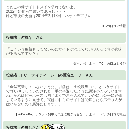
まだこの糞サイトドメイン切れてないよ。
2012年始動って書いてあるし・・・
けど最後の更新は2014年2月16日、ネットデプリw
ITCの口コミ情報
投稿者 : 名前なしさん
「こういう更新もしてないのにサイトが消えてないのんって何か意味
があるんですか？」
「ダビレポ」より「ITC」の口コミ検証
投稿者 : ITC (アイティーシー)の匿名ユーザーさん
「全然更新していないようだ。以前は「比較競馬.net」というサイト
でゴリ押ししていたけれど、手の平返したように悪評が入っています
ね。それはピーホースも同じようで悪評入れて、いかにも公平に評価
しているように見せて、実はこれらのサイトは閉鎖したら広告収入が
はいらないので悪評にします。」
「【WiKiKeiBA】サクラ・的中ねつ造に騙されるな！」より「ITC」の口コミ検証
投稿者 : 名無しさん