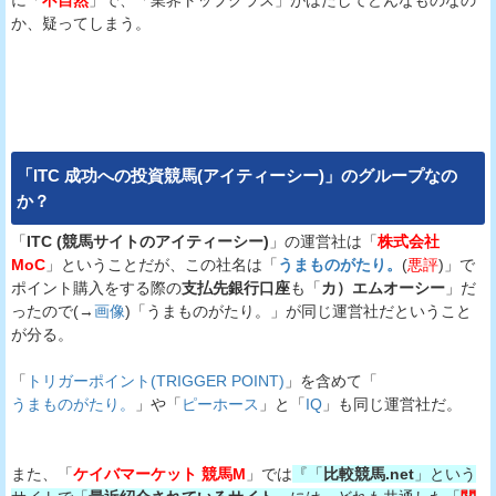
か、疑ってしまう。
「
ITC 成功への投資競馬(アイティーシー)
」のグループなの
か？
「
ITC (競馬サイトのアイティーシー)
」の運営社は「
株式会社
MoC
」ということだが、この社名は「
うまものがたり。
(
悪評
)」で
ポイント購入をする際の
支払先銀行口座
も「
カ）エムオーシー
」だ
ったので(→
画像
)「うまものがたり。」が同じ運営社だということ
が分る。
「
トリガーポイント(TRIGGER POINT)
」を含めて「
うまものがたり。
」や「
ピーホース
」と「
IQ
」も同じ運営社だ。
また、「
ケイバマーケット 競馬М
」では
『「
比較競馬.net
」という