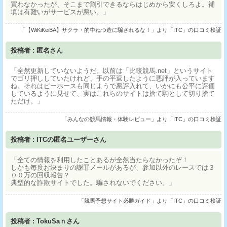
買わなかったが、そこまで割引できるならはじめから安くしろよ。補
填は有難いがサービスが悪い。」
「【WiKiKeiBA】サクラ・的中ねつ造に騙されるな！」より「ITC」の口コミ検証
投稿者 : 匿名さん
「全然更新していないようだ。以前は「比較競馬.net」というサイト
でゴリ押ししていたけれど、手の平返したように悪評が入っています
ね。それはピーホースも同じようで悪評入れて、いかにも公平に評価
しているように見せて、実はこれらのサイトは捨て駒として切り捨て
ただけ。」
「みんなの競馬情報・体験レビュー」より「ITC」の口コミ検証
投稿者 : ITCの匿名ユーザーさん
「全ての情報を利用したことあるが全然当たらなかったぞ！
しかも毎度お決まりの謝罪メールがあるが、参加以外のレースでは３
００万の回収報告？
典型的な詐欺サイトでした。騙されないでください。」
「競馬予想サイト必勝ガイド」より「ITC」の口コミ検証
投稿者 : TokuSaｎさん