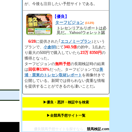
が、今後も注目したい予想サイトである。
【優良】
ターフビジョン
(1125)
トレセンリアルリポートは必
見だ。 Yahoo!ウォレット認
定されてている。
6/28
に提供された｢
エコノミープラン
｣という
プランで、
小倉8R
にて
340.5倍
の的中。1点あた
り最大の500円で購入していたら
23万 8350円
の
獲得となった。
ターフビジョンの
無料予想
の長期検証時の結果
は
回収率130%
だった。ターフビジョンでは
美
浦・栗東のトレセン取材レポート
を画像付きで
公開している。新聞では得られない貴重な情報
を提供することができるのも凄いことだ｡
▶︎優良・悪評・検証中を検索
▶︎全競馬予想サイト一覧
優良競馬予想サイトを探すなら、
競馬検証.com