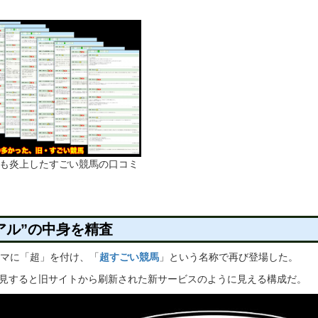
度も炎上したすごい競馬の口コミ
アル”の中身を精査
マに「超」を付け、「
超すごい競馬
」という名称で再び登場した。
見すると旧サイトから刷新された新サービスのように見える構成だ。