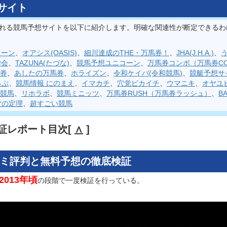
サイト
れる競馬予想サイトを以下に紹介します。明確な関連性が断定できるわ
カーン
、
オアシス(OASIS)
、
細川達成のTHE・万馬券！
、
JHA(J.H.A.)
、
学会
、
TAZUNA(たづな)
、
競馬予想ユニコーン
、
万馬券コンボ（万馬券CO
券
、
あしたの万馬券
、
ホライズン
、
令和ケイバ(令和競馬)
、
競艇予想サ
っぷ
、
競馬情報 にのまえ
、
イマカチ
、
穴党ピカイチ
、
ウマニキ
、
オヤユ
競馬
、
リホラボ
、
競馬ミニッツ
、
万馬券RUSH（万馬券ラッシュ）
、
B
マの定理
、
超すごい競馬
証レポート目次
[
∧
]
ミ評判と無料予想の徹底検証
2013年頃
の段階で一度検証を行っている。