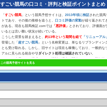
すごい競馬の⼝コミ・評判と検証ポイントまとめ
「
すごい競馬
」という競馬予想サイトは、
2013年頃に検証
された競馬
トであり、その後の推移を追うと、
口コミ評価の変動
が繰り返されて
がある。現在も競馬検証.comでは
「悪評価」
とされており、評価面が
いるとは言い難い状況が続いている。
こうした背景を踏まえると、
約13年という期間を経て
「リニューアル
登場した「
超すごい競馬
」という名称変更は、単なるリブランディン
とも受け取れる。しかし、旧サイトは現在も稼働しており、一般的な
アルに見られる統合や
リダイレクト処理は確認されていない
。
さらに、会員ページ構成やコース設計、過去の関連サイトとの類似性
この競馬予想サイトを見る
まえると、表面的な刷新とは裏腹に、内部構造には継続性が見られる
できない。こうした点を整理すると、「すごい競馬」は単純な過去サ
なく、現在の展開にもつながる検証対象であると言える。