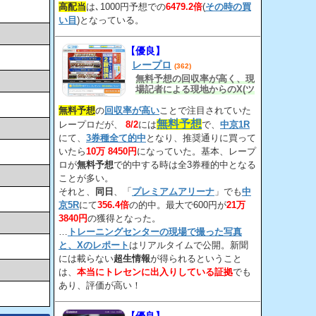
高配当
は､1000円予想での
6479.2倍
(
その時の買
い目
)となっている。
【優良】
レープロ
(362)
無料予想の回収率が高く、現
場記者による現地からのX(ツ
イッター)が面白い。
無料予想
の
回収率が高い
ことで注目されていた
無料予想
レープロだが、
8/2
には
で、
中京1R
にて、
3券種全て的中
となり、推奨通りに買って
いたら
10万 8450円
になっていた。基本、レープ
ロが
無料予想
で的中する時は全3券種的中となる
ことが多い。
それと、
同日
、「
プレミアムアリーナ
」でも
中
京5R
にて
356.4倍
の的中。最大で600円が
21万
3840円
の獲得となった。
…
トレーニングセンターの現場で撮った写真
と、Xのレポート
はリアルタイムで公開。新聞
には載らない
超生情報
が得られるということ
は、
本当にトレセンに出入りしている証拠
でも
あり、評価が高い！