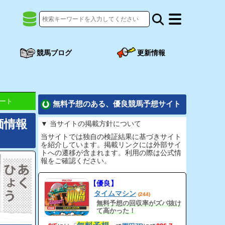
競馬ブログ
更新情報
ート
無料予想のある、優良競馬予想サイト
価情報
▼ 当サイトの掲載方針について
当サイトでは独自の検証結果に基づきサイト
を紹介しています。掲載リンクには外部サイ
トへの遷移が含まれます。利用の際は公式情
報をご確認ください。
【優良】
タイムマシン
(244)
無料予想の回収率がズバ抜け
て高かった！
3ヶ月かけた無料予想検証