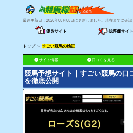
最終更新日：2026年08月08日に更新しました。現在までに確認
優良サイト
低評価サイ
トップ
＞
すごい競馬の検証
サイト情報
口コミを見る
競馬予想サイト｜すごい競馬の口
を徹底公開