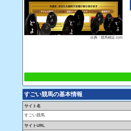
出典：競馬検証.com
すごい競馬の基本情報
サイト名
すごい競馬
サイトURL