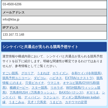
03-4500-6206
メールアドレス
info@kba.jp
IPアドレス
133.167.72.148
シンケイバと共通点が見られる競馬予想サイト
運営情報や構成内容において、シンケイバと共通点が見られる競馬予想
サイトを以下に紹介します。明確な関連性が断定できるわけではありま
せんが、参考情報としてご覧ください。
すごい競馬
、
グロリア
、
うまれぼ
、
ホライズン
、
令和ケイバ(令和競馬)
、
競馬予想ユニコーン
、
ダビコレ
、
ハピネス
、
EXTRA(エクストラ)
、
競馬
情報 にのまえ
、
穴党ピカイチ
、
ウマニキ
、
オヤユビ競馬(OYAYUBI競
馬)
、
横綱ダービー
、
スター競馬
、
リホラボ
、
WISH競馬(ウィッシュ競
馬)
、
万馬券RUSH（万馬券ラッシュ）
、
BAXIS(バクシス)
、
ギガうま
、
シ
ンケイバ
、
暁
、
ディバイン
、
ラクショー
、
ディギン競馬(diggin keiba)
、
縁
、
うまこみゅ
、
天才！穴馬党
、
うまピカ
、
カチウマの定理