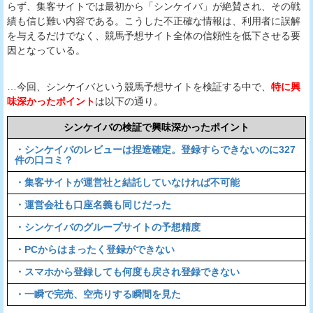
らず、集客サイトでは最初から「シンケイバ」が絶賛され、その戦
績も信じ難い内容である。こうした不正確な情報は、利用者に誤解
を与えるだけでなく、競馬予想サイト全体の信頼性を低下させる要
因となっている。
…今回、シンケイバという競馬予想サイトを検証する中で、
特に興
味深かったポイント
は以下の通り。
シンケイバの検証で興味深かったポイント
・シンケイバのレビューは捏造確定。登録すらできないのに327
件の口コミ？
・集客サイトが運営社と結託していなければ不可能
・運営会社も口座名義も同じだった
・シンケイバのグループサイトの予想精度
・PCからはまったく登録ができない
・スマホから登録しても何度も戻され登録できない
・一瞬で完売、空売りする瞬間を見た