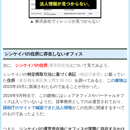
▲ 株式会社ヴィレッジが見つからない
シンケイバの住所に存在しないオフィス
次に、
シンケイバの住所
(運営所在地)
について見てみよう。
シンケイバの
特定商取引法に基づく表記
（検証①参照）
に載ってい
た
住所
（東京都台東区東上野3-36-10）
を調べてみると、
この建物は
2023年10月に新築されたものであることが分かった。
2024年9月時点で、この建物にはシェアオフィスやバーチャルオフ
ィスは入っていないようだ。貸事務所としてのみ運営されており、
国税庁のサイトで確認できた法人情報
がこの住所に関連するすべて
のものであったようだ。
つまり、
シンケイバの運営所在地にオフィスが実際に存在するかは