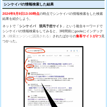
シンケイバの情報検索した結果
2024年9月9日13:00時点
の時点でシンケイバの情報検索をした検索
結果を紹介しよう。
ネットで「
シンケイバ 競馬予想サイト
」という複合キーワードで
シンケイバの情報検索をしてみると、3時間前にgooleにインデック
ス
（検索エンジンに認識される）
されたばかりの
集客サイトが2つ
見
つかった。