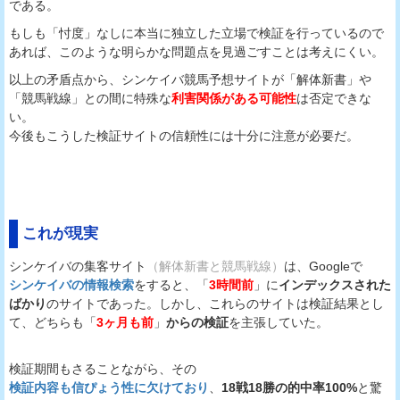
である。
もしも「忖度」なしに本当に独立した立場で検証を行っているので
あれば、このような明らかな問題点を見過ごすことは考えにくい。
以上の矛盾点から、シンケイバ競馬予想サイトが「解体新書」や
「競馬戦線」との間に特殊な
利害関係がある可能性
は否定できな
い。
今後もこうした検証サイトの信頼性には十分に注意が必要だ。
これが現実
シンケイバの集客サイト
（解体新書と競馬戦線）
は、Googleで
シンケイバの情報検索
をすると、「
3時間前
」に
インデックスされた
ばかり
のサイトであった。しかし、これらのサイトは検証結果とし
て、どちらも「
3ヶ月も前
」
からの検証
を主張していた。
検証期間もさることながら、その
検証内容も信ぴょう性に欠けており
、
18戦18勝の的中率100%
と驚