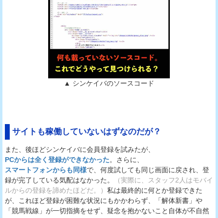
▲ シンケイバのソースコード
サイトも稼働していないはずなのだが？
また、後ほどシンケイバに会員登録を試みたが、
PCからは全く登録ができなかった
。さらに、
スマートフォンからも同様
で、何度試しても同じ画面に戻され、登
録が完了している気配はなかった。
（実際に、スタッフ2人はモバイ
ルからの登録を諦めたほどだ。）
私は最終的に何とか登録できた
が、これほど登録が困難な状況にもかかわらず、「解体新書」や
「競馬戦線」が一切指摘をせず、疑念を抱かないこと自体が不自然