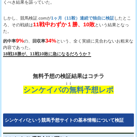
くべき結果を謳っていた。
しかし、競馬検証.comが
1ヶ月（11鞍）連続で独自に検証
したとこ
11戦中わずか１勝、10敗
ろ、その戦績は
という結果となっ
た。
9%
34%
的中率
の、
回収率
という、全く実績に見合わないお粗末な
内容であった。
18戦18勝が、11戦10敗に急になるだろうか？
無料予想の検証結果はコチラ
↓ ↓
シンケイバの無料予想レポ
シンケイバという競馬予想サイトの基本情報について検証