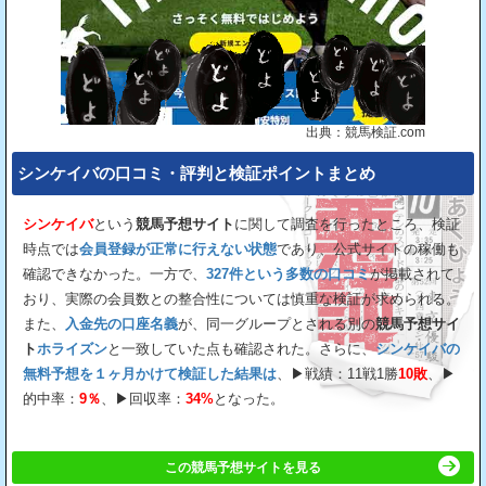
出典：競馬検証.com
シンケイバの⼝コミ・評判と検証ポイントまとめ
シンケイバ
という
競馬予想サイト
に関して調査を行ったところ、検証
時点では
会員登録が正常に行えない状態
であり、公式サイトの稼働も
確認できなかった。一方で、
327件という多数の口コミ
が掲載されて
おり、実際の会員数との整合性については慎重な検証が求められる。
また、
入金先の口座名義
が、同一グループとされる別の
競馬予想サイ
ト
ホライズン
と一致していた点も確認された。さらに、
シンケイバの
無料予想を１ヶ月かけて検証した結果は
、▶︎戦績：11戦1勝
10敗
、▶︎
的中率：
9％
、▶︎回収率：
34%
となった。
この競馬予想サイトを見る