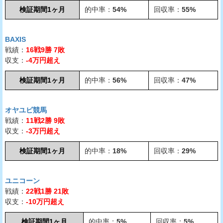
検証期間1ヶ月
的中率：
54%
回収率：
55%
BAXIS
戦績：
16戦9勝 7敗
収支：
-4万円超え
検証期間1ヶ月
的中率：
56%
回収率：
47%
オヤユビ競馬
戦績：
11戦2勝 9敗
収支：
-3万円超え
検証期間1ヶ月
的中率：
18%
回収率：
29%
ユニコーン
戦績：
22戦1勝 21敗
収支：
-10万円超え
検証期間1ヶ月
的中率：
5%
回収率：
5%