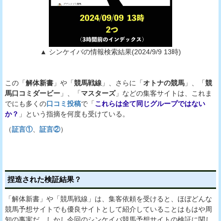
▲ シンケイバの情報検索結果(2024/9/9 13時)
この「
解体新書
」や「
競馬戦線
」、さらに「
オトナの競馬
」、「
競
馬口コミダービー
」、「
マスターズ
」などの集客サイトは、これま
でにも多くの
口コミ投稿
で「
これらは全て同じグループではない
か？
」という指摘を何度も受けている。
（
証言①
、
証言②
）
捏造された検証結果？
「解体新書」や「競馬戦線」は、集客依頼を受けると、ほぼどんな
競馬予想サイトでも優良サイトとして紹介していることはもはや周
知の事実だ。しかし今回のシンケイバ競馬予想サイトの検証に関し