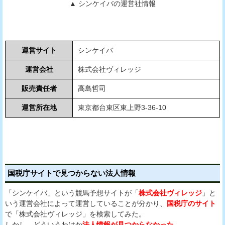
▲ シンケイバの運営社情報
運営サイト
シンケイバ
運営会社
株式会社ヴィレッジ
販売責任者
高島哲司
運営所在地
東京都台東区東上野3-36-10
国税庁サイトで見つからない法人情報
「シンケイバ」という競馬予想サイトが「
株式会社ヴィレッジ
」と
いう運営会社によって運営していることが分かり、
国税庁のサイト
で「株式会社ヴィレッジ」を検索してみた。
しかし、どういうわけか
法人情報が見つからなかった
。