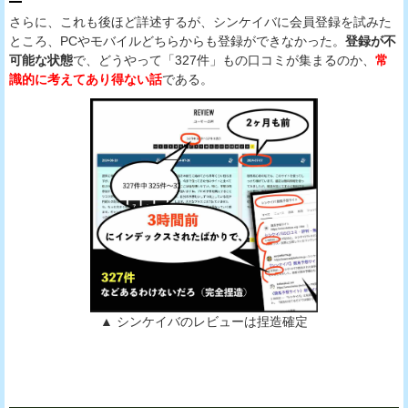
さらに、これも後ほど詳述するが、シンケイバに会員登録を試みた
ところ、PCやモバイルどちらからも登録ができなかった。
登録が不
可能な状態
で、どうやって「327件」もの口コミが集まるのか、
常
識的に考えてあり得ない話
である。
▲ シンケイバのレビューは捏造確定