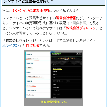
シンケイバと運営会社が同じ？
次に、
シンケイバの運営社情報
について見てみよう。
シンケイバという競馬予想サイトの
運営会社情報
だが、フッターよ
りシンケイバの
特定商取引法に基づく表記
（上画像参照）
を見る
と、シンケイバという競馬予想サイトは「
株式会社ヴィレッジ
」と
いう法人が運営していることになっていた。
「
株式会社ヴィレッジ
」といえば、すでに閉鎖した悪評サイト「
ホライズン
」と
同じ社名
である。