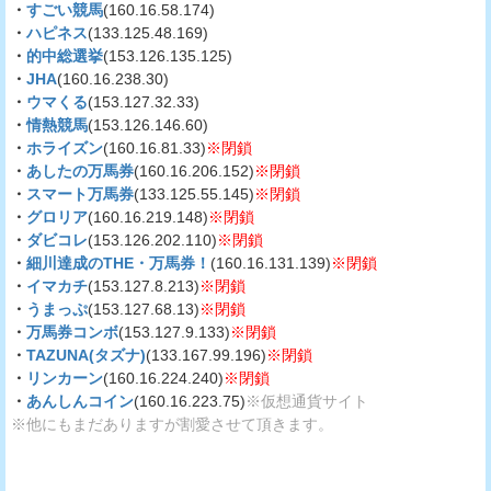
・
すごい競馬
(160.16.58.174)
・
ハピネス
(133.125.48.169)
・
的中総選挙
(153.126.135.125)
・
JHA
(160.16.238.30)
・
ウマくる
(153.127.32.33)
・
情熱競馬
(153.126.146.60)
・
ホライズン
(160.16.81.33)
※閉鎖
・
あしたの万馬券
(160.16.206.152)
※閉鎖
・
スマート万馬券
(133.125.55.145)
※閉鎖
・
グロリア
(160.16.219.148)
※閉鎖
・
ダビコレ
(153.126.202.110)
※閉鎖
・
細川達成のTHE・万馬券！
(160.16.131.139)
※閉鎖
・
イマカチ
(153.127.8.213)
※閉鎖
・
うまっぷ
(153.127.68.13)
※閉鎖
・
万馬券コンボ
(153.127.9.133)
※閉鎖
・
TAZUNA(タズナ)
(133.167.99.196)
※閉鎖
・
リンカーン
(160.16.224.240)
※閉鎖
・
あんしんコイン
(160.16.223.75)
※仮想通貨サイト
※他にもまだありますが割愛させて頂きます。