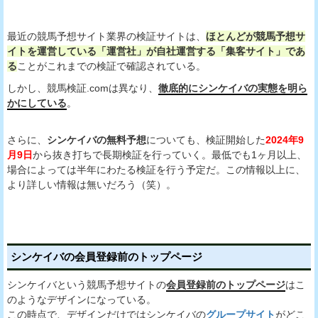
最近の競馬予想サイト業界の検証サイトは、
ほとんどが競馬予想サ
イトを運営している「運営社」が自社運営する「集客サイト」であ
る
ことがこれまでの検証で確認されている。
しかし、競馬検証.comは異なり、
徹底的にシンケイバの実態を明ら
かにしている
。
さらに、
シンケイバの無料予想
についても、検証開始した
2024年9
月9日
から抜き打ちで長期検証を行っていく。最低でも1ヶ月以上、
場合によっては半年にわたる検証を行う予定だ。この情報以上に、
より詳しい情報は無いだろう（笑）。
シンケイバの会員登録前のトップページ
シンケイバという競馬予想サイトの
会員登録前のトップページ
はこ
のようなデザインになっている。
この時点で、デザインだけではシンケイバの
グループサイト
がどこ