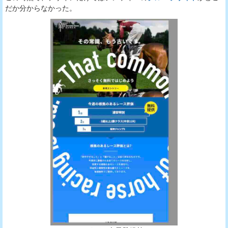
だか分からなかった。