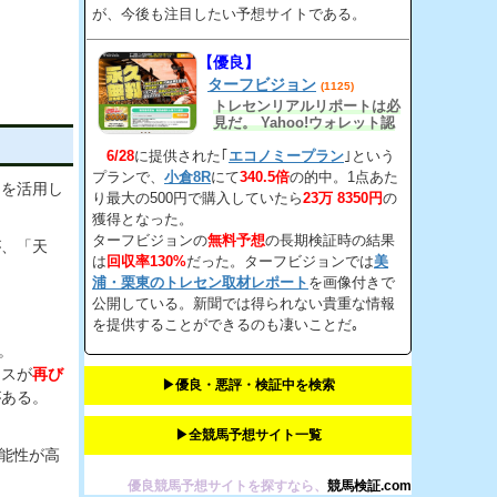
が、今後も注目したい予想サイトである。
【優良】
ターフビジョン
(1125)
トレセンリアルリポートは必
見だ。 Yahoo!ウォレット認
定されてている。
6/28
に提供された｢
エコノミープラン
｣という
プランで、
小倉8R
にて
340.5倍
の的中。1点あた
」を活用し
り最大の500円で購入していたら
23万 8350円
の
獲得となった。
ターフビジョンの
無料予想
の長期検証時の結果
が、「天
は
回収率130%
だった。ターフビジョンでは
美
浦・栗東のトレセン取材レポート
を画像付きで
公開している。新聞では得られない貴重な情報
を提供することができるのも凄いことだ｡
。
ースが
再び
▶︎優良・悪評・検証中を検索
がある。
▶︎全競馬予想サイト一覧
能性が高
優良競馬予想サイトを探すなら、
競馬検証.com