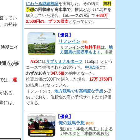
にわたる継続検証
を実施した。その結果、
無料
予想
の
回収率が高水準で
、推奨どおりに馬券を
購入していた場合、
16レースの累計で
＋88万
営してい
2,500円の、プラス収支
となっていた。
」の登録
【優良】
リフレイン
(78)
同時期にイ
リフレインの
無料予想
は、
地
方競馬の回収率もよく
、非常
に優れた的中率と回収率を誇
7/25
には
サブリミナルターフ
っている。
（150pt）という
共通点が多
コースで提供された2鞍のうち、
中京5R
にて、
わずか18点
で
347.5倍
の的中となった。
推奨単価の500円で購入した場合、
17万 3750円
では、
運
の払戻しとなっている。
リフレインは、
地方競馬でも高精度な予想
を提
がある。
供しており、信頼性の高い予想サイトだと評価
際には、
できる。
【優良】
俺の競馬予想
(809)
魅力は「本物の馬主」による
ガチネタと「本物の現役記
者」のガチ内部情報だ！