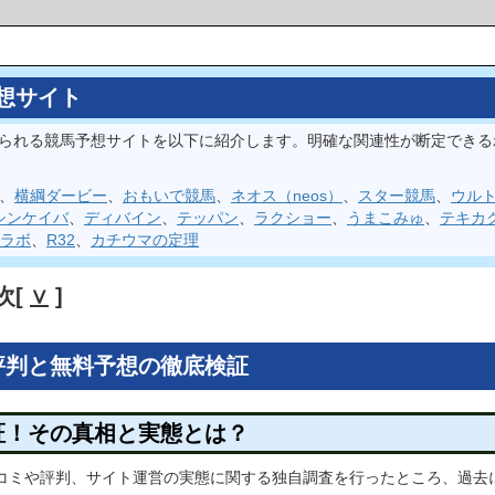
想サイト
られる競馬予想サイトを以下に紹介します。明確な関連性が断定できる
、
横綱ダービー
、
おもいで競馬
、
ネオス（neos）
、
スター競馬
、
ウル
シンケイバ
、
ディバイン
、
テッパン
、
ラクショー
、
うまこみゅ
、
テキカ
ラボ
、
R32
、
カチウマの定理
次
[
∨
]
評判と無料予想の徹底検証
証！その真相と実態とは？
コミや評判、サイト運営の実態に関する独自調査を行ったところ、過去