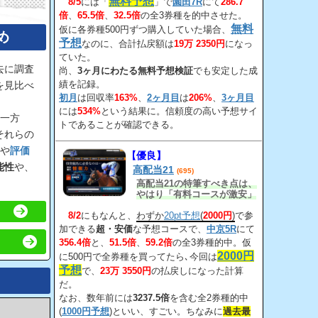
無料予想
は、1回目の回収率が163%、
8/5
には「
」で
園田7R
にて
286.7
2回目が206%、3回目が534%
倍
、
65.5倍
、
32.5倍
の全3券種を的中させた。
だ。
無料
仮に各券種500円ずつ購入していた場合、
め
予想
なのに、合計払戻額は
19万 2350円
になっ
ていた。
去に調査
尚、
3ヶ月にわたる無料予想検証
でも安定した成
績を記録。
を見比べ
初月
は回収率
163%
、
2ヶ月目
は
206%
、
3ヶ月目
には
534%
という結果に。信頼度の高い予想サイ
い
一方
トであることが確認できる。
それらの
刻や
評価
【優良】
能性
や、
高配当21
(695)
高配当21の特筆すべき点は、
やはり「有料コースが激安」
というところだろう。
8/2
にもなんと、
わずか
20pt予想
(
2000円
)
で参
加できる
超・安価
な予想コースで、
中京5R
にて
356.4倍
と、
51.5倍
、
59.2倍
の全3券種的中。仮
2000円
に500円で全券種を買ってたら､今回は
予想
で、
23万 3550円
の払戻しになった計算
だ。
なお、数年前には
3237.5倍
を含む全2券種的中
(
1000円予想
)といい、すごい。ちなみに
過去最