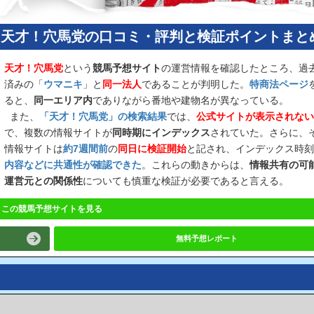
天才！穴馬党の⼝コミ・評判と検証ポイントまと
天才！穴馬党
という
競馬予想サイト
の運営情報を確認したところ、過
済みの「
ウマニキ
」と
同一法人
であることが判明した。
特商法ページ
ると、
同一エリア内
でありながら番地や建物名が異なっている。
また、
「天才！穴馬党」の検索結果
では、
公式サイトが表示されな
で、複数の情報サイトが
同時期にインデックス
されていた。さらに、
情報サイトは
約7週間前
の
同日に検証開始
と記され、インデックス時
内容などに共通性が確認できた
。これらの動きからは、
情報共有の可
運営元との関係性
についても慎重な検証が必要であると言える。
この競馬予想サイトを見る
無料予想レポート