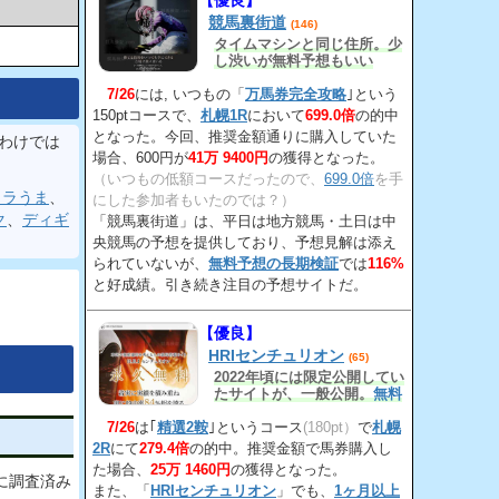
【優良】
競馬裏街道
(146)
タイムマシンと同じ住所。少
し渋いが無料予想もいい
7/26
には, いつもの「
万馬券完全攻略
｣という
150ptコースで、
札幌1R
において
699.0倍
の的中
となった。今回、推奨金額通りに購入していた
わけでは
場合、600円が
41万 9400円
の獲得となった。
（いつもの低額コースだったので、
699.0倍
を手
トラうま
、
にした参加者もいたのでは？）
ク
、
ディギ
「競馬裏街道」は、平日は地方競馬・土日は中
央競馬の予想を提供しており、予想見解は添え
られていないが、
無料予想の長期検証
では
116%
と好成績。引き続き注目の予想サイトだ。
【優良】
HRIセンチュリオン
(65)
2022年頃には限定公開してい
たサイトが、一般公開。
無料
予想の回収率
が高い！
7/26
は｢
精選2鞍
｣というコース
(180pt）
で
札幌
2R
にて
279.4倍
の的中。推奨金額で馬券購入し
た場合、
25万 1460円
の獲得となった。
に調査済み
また、「
HRIセンチュリオン
」でも、
1ヶ月以上