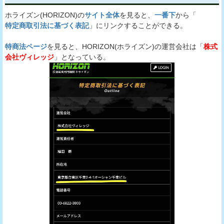
ホライズン(HORIZON)の
サイト全体
を見ると、
一番下
から「
特定商取引法に基づく表記
」にリンクすることができる。
特商法ページ
を見ると、HORIZON(ホライズン)の運営会社は「
株式
会社ヴィレッジ
」となっている。