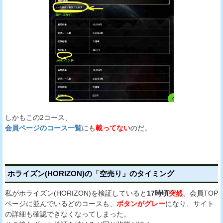
しかもこの2コース、
会員ページのコース一覧
にも
載ってない
のだ。
ホライズン(HORIZON)の「空売り」のタイミング
私がホライズン(HORIZON)を検証していると
17時頃
突然
、会員TOP
ページに並んでいるどのコースも、
ボタンがグレー
になり、サイト
の詳細も確認できなくなってしまった。