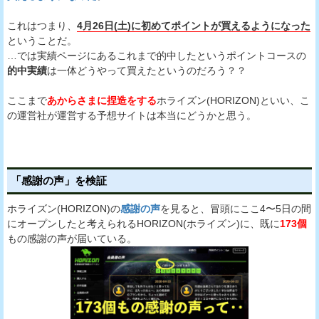
これはつまり、
4月26日(土)に初めてポイントが買えるようになった
ということだ。
…では実績ページにあるこれまで的中したというポイントコースの
的中実績
は一体どうやって買えたというのだろう？？
ここまで
あからさまに捏造をする
ホライズン(HORIZON)といい、こ
の運営社が運営する予想サイトは本当にどうかと思う。
「感謝の声」を検証
ホライズン(HORIZON)の
感謝の声
を見ると、冒頭にここ4〜5日の間
にオープンしたと考えられるHORIZON(ホライズン)に、既に
173個
もの感謝の声が届いている。