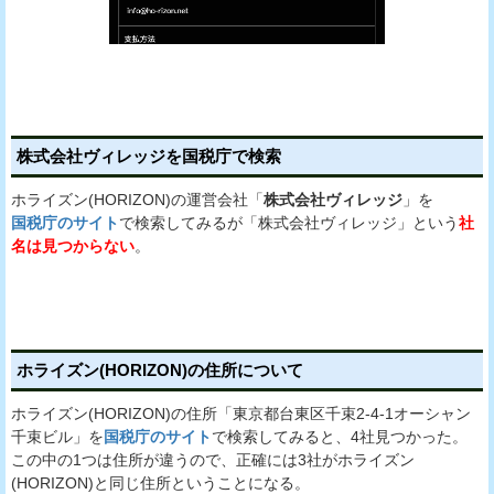
株式会社ヴィレッジを国税庁で検索
ホライズン(HORIZON)の運営会社「
株式会社ヴィレッジ
」を
国税庁のサイト
で検索してみるが「株式会社ヴィレッジ」という
社
名は見つからない
。
ホライズン(HORIZON)の住所について
ホライズン(HORIZON)の住所「東京都台東区千束2-4-1オーシャン
千束ビル」を
国税庁のサイト
で検索してみると、4社見つかった。
この中の1つは住所が違うので、正確には3社がホライズン
(HORIZON)と同じ住所ということになる。