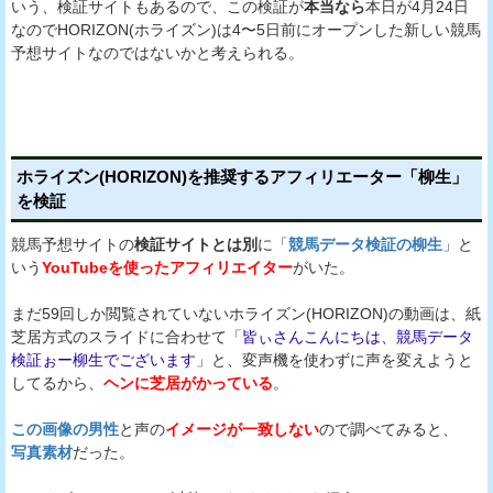
いう、検証サイトもあるので、この検証が
本当なら
本日が4月24日
なのでHORIZON(ホライズン)は4〜5日前にオープンした新しい競馬
予想サイトなのではないかと考えられる。
ホライズン(HORIZON)を推奨するアフィリエーター「柳生」
を検証
競馬予想サイトの
検証サイトとは別
に「
競馬データ検証の柳生
」と
いう
YouTubeを使ったアフィリエイター
がいた。
まだ59回しか閲覧されていないホライズン(HORIZON)の動画は、紙
芝居方式のスライドに合わせて「
皆ぃさんこんにちは、競馬データ
検証ぉー柳生でございます
」と、変声機を使わずに声を変えようと
してるから、
ヘンに芝居がかっている
。
この画像の男性
と声の
イメージが一致しない
ので調べてみると、
写真素材
だった。