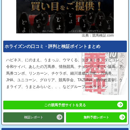
出典：競馬検証.com
ホライズンの⼝コミ・評判と検証ポイントまとめ
ハピネス、にのまえ、うまっぷ、ウマくる、エクストラ、ダビコレ、
令和ケイバ、あしたの万馬券、情熱競馬、チェンジ、すごい競馬、万
馬券コンボ、リンカーン、チケラボ、細川達成のTHE・万馬券、
JHA、ユニコーン、グロリア、競馬学会、TAZUNA、的中総選挙、う
まライブ、うまとみらいと、、、などグループ。ホライゾン
この競馬予想サイトを見る
検証レポート
無料予想レポート