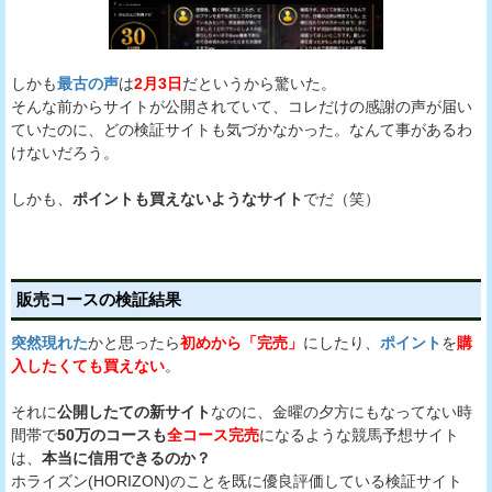
しかも
最古の声
は
2月3日
だというから驚いた。
そんな前からサイトが公開されていて、コレだけの感謝の声が届い
ていたのに、どの検証サイトも気づかなかった。なんて事があるわ
けないだろう。
しかも、
ポイントも買えないようなサイト
でだ（笑）
販売コースの検証結果
突然現れた
かと思ったら
初めから「完売」
にしたり、
ポイント
を
購
入したくても買えない
。
それに
公開したての新サイト
なのに、金曜の夕方にもなってない時
間帯で
50万のコースも
全コース完売
になるような競馬予想サイト
は、
本当に信用できるのか？
ホライズン(HORIZON)のことを既に優良評価している検証サイト