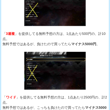
「
3連複
」を提供してる無料予想の方は、1点あたり500円の、計10
点。
無料予想ではあるが、負けたので買ってたら
マイナス5000円
。
「
ワイド
」を提供してる無料予想の方は、1点あたり2500円の、計2
点。
無料予想ではあるが、こっちも負けたので買ってたら
マイナス5000