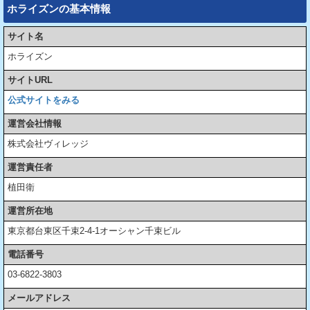
ホライズンの基本情報
サイト名
ホライズン
サイトURL
公式サイトをみる
運営会社情報
株式会社ヴィレッジ
運営責任者
植田衛
運営所在地
東京都台東区千束2-4-1オーシャン千束ビル
電話番号
03-6822-3803
メールアドレス