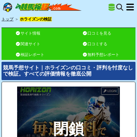
トップ
＞
ホライズンの検証
サイト情報
口コミを見る
関連サイト
口コミする
検証レポート
無料予想レポート
競馬予想サイト｜ホライズンの口コミ・評判を忖度なし
で検証。すべての評価情報を徹底公開
閉鎖