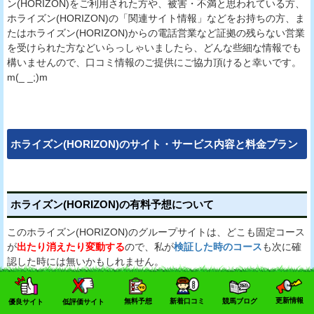
ン(HORIZON)をご利用された方や、被害・不満と思われている方、
ホライズン(HORIZON)の「関連サイト情報」などをお持ちの方、ま
たはホライズン(HORIZON)からの電話営業など証拠の残らない営業
を受けられた方などいらっしゃいましたら、どんな些細な情報でも
構いませんので、口コミ情報のご提供にご協力頂けると幸いです。
m(_ _;)m
ホライズン(HORIZON)のサイト・サービス内容と料金プラン
ホライズン(HORIZON)の有料予想について
このホライズン(HORIZON)のグループサイトは、どこも固定コース
が
出たり消えたり変動する
ので、私が
検証した時のコース
も次に確
認した時には無いかもしれません。
HORIZON(ホライズン)の販売する有料コースの
参考として
ご覧くだ
さい。
更新情報
無料予想
新着口コミ
競馬ブログ
優良サイト
低評価サイト