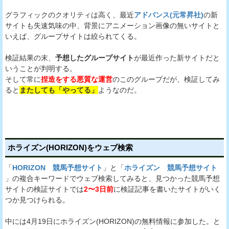
グラフィックのクオリティは高く、最近
アドバンス(元常昇社)
の新
サイトも失速気味の中、背景にアニメーション画像の無いサイトと
いえば、グループサイトは絞られてくる。
検証結果の末、
予想したグループサイト
が最近作った新サイトだと
いうことが判明する。
そして常に
捏造をする悪質な運営
のこのグループだが、検証してみ
ると
またしても「やってる」
ようなのだ。
ホライズン(HORIZON)をウェブ検索
「
HORIZON 競馬予想サイト
」と「
ホライズン 競馬予想サイト
」の複合キーワードでウェブ検索してみると、見つかった競馬予想
サイトの検証サイトでは
2〜3日前
に検証記事を書いたサイトがいく
つか見つけられる。
中には4月19日にホライズン(HORIZON)の無料情報に参加した。と