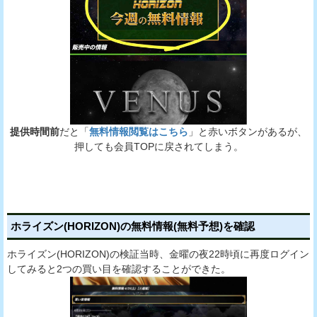
提供時間前
だと「
無料情報閲覧はこちら
」と赤いボタンがあるが、
押しても会員TOPに戻されてしまう。
ホライズン(HORIZON)の無料情報(無料予想)を確認
ホライズン(HORIZON)の検証当時、金曜の夜22時頃に再度ログイン
してみると2つの買い目を確認することができた。