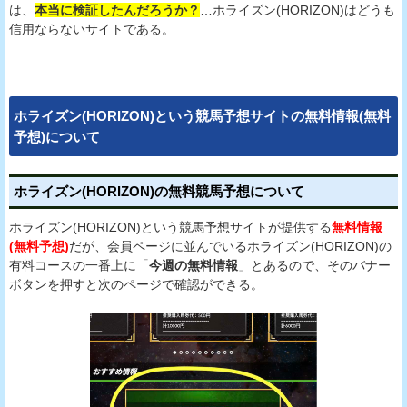
は、
本当に検証したんだろうか？
…ホライズン(HORIZON)はどうも
信用ならないサイトである。
ホライズン(HORIZON)という競馬予想サイトの無料情報(無料
予想)について
ホライズン(HORIZON)の無料競馬予想について
ホライズン(HORIZON)という競馬予想サイトが提供する
無料情報
(無料予想)
だが、会員ページに並んでいるホライズン(HORIZON)の
有料コースの一番上に「
今週の無料情報
」とあるので、そのバナー
ボタンを押すと次のページで確認ができる。