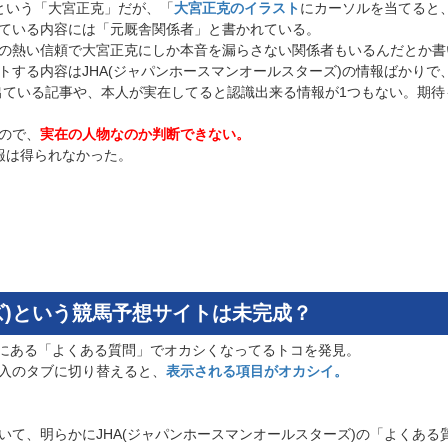
るという「大宮正克」だが、「
大宮正克のイラスト
にカーソルを当てると
ている内容には「元厩舎関係者」と書かれている。
の熱い信頼で大宮正克にしか本音を漏らさない関係者もいるんだとか書
トする内容はJHA(ジャパンホースマンオールスターズ)の情報ばかりで、
出ている記事や、本人が実在してると認識出来る情報が1つもない。期待
ので、
実在の人物なのか判断できない。
報は得られなかった。
)
という
競馬予想サイト
は未完成？
ジにある「よくある質問」でオカシくなってるトコを発見。
入のタブに切り替えると、
表示される項目がオカシイ。
いて、明らかにJHA(ジャパンホースマンオールスターズ)の「よくある