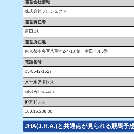
運営会社情報
株式会社プロジェクト
運営責任者
富田 誠
運営所在地
東京都中央区八重洲2-4-10 第一幸田ビル5階
電話番号
03-5542-1527
メールアドレス
info@j-h-a.com
IPアドレス
160.16.238.30
JHA(J.H.A.)と共通点が見られる競馬