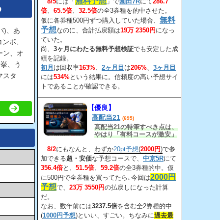
無料予想
は、1回目の回収率が163%、
8/5
には「
」で
園田7R
にて
286.7
め
2回目が206%、3回目が534%
倍
、
65.5倍
、
32.5倍
の全3券種を的中させた。
だ。
無料
仮に各券種500円ずつ購入していた場合、
予想
なのに、合計払戻額は
19万 2350円
になっ
バ)、あ
ていた。
ンボ、
尚、
3ヶ月にわたる無料予想検証
でも安定した成
ーン、オ
績を記録。
選挙、う
初月
は回収率
163%
、
2ヶ月目
は
206%
、
3ヶ月目
マスタ
には
534%
という結果に。信頼度の高い予想サイ
トであることが確認できる。
【優良】
高配当21
(695)
高配当21の特筆すべき点は、
やはり「有料コースが激安」
というところだろう。
8/2
にもなんと、
わずか
20pt予想
(
2000円
)
で参
加できる
超・安価
な予想コースで、
中京5R
にて
356.4倍
と、
51.5倍
、
59.2倍
の全3券種的中。仮
2000円
に500円で全券種を買ってたら､今回は
予想
で、
23万 3550円
の払戻しになった計算
だ。
なお、数年前には
3237.5倍
を含む全2券種的中
(
1000円予想
)といい、すごい。ちなみに
過去最