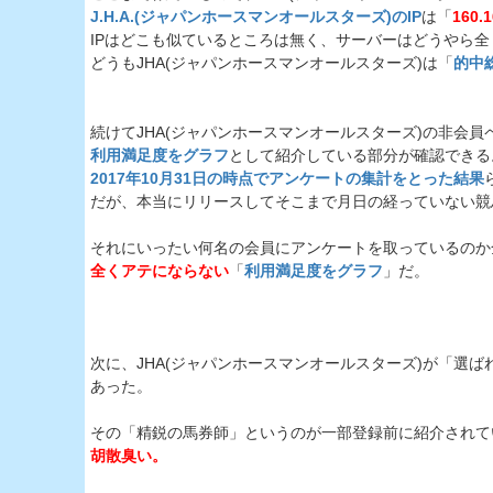
J.H.A.(ジャパンホースマンオールスターズ)のIP
は「
160.1
IPはどこも似ているところは無く、サーバーはどうやら
どうもJHA(ジャパンホースマンオールスターズ)は「
的中
続けてJHA(ジャパンホースマンオールスターズ)の非会員
利用満足度をグラフ
として紹介している部分が確認できる
2017年10月31日の時点でアンケートの集計をとった結果
だが、本当にリリースしてそこまで月日の経っていない競
それにいったい何名の会員にアンケートを取っているのか
全くアテにならない
「
利用満足度をグラフ
」だ。
次に、JHA(ジャパンホースマンオールスターズ)が「選
あった。
その「精鋭の馬券師」というのが一部登録前に紹介されて
胡散臭い。