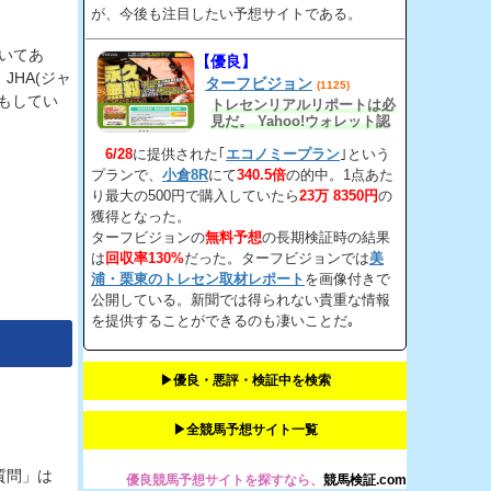
、
が、今後も注目したい予想サイトである。
いてあ
【優良】
JHA(ジャ
ターフビジョン
(1125)
もしてい
トレセンリアルリポートは必
見だ。 Yahoo!ウォレット認
定されてている。
6/28
に提供された｢
エコノミープラン
｣という
プランで、
小倉8R
にて
340.5倍
の的中。1点あた
り最大の500円で購入していたら
23万 8350円
の
獲得となった。
ターフビジョンの
無料予想
の長期検証時の結果
は
回収率130%
だった。ターフビジョンでは
美
浦・栗東のトレセン取材レポート
を画像付きで
公開している。新聞では得られない貴重な情報
を提供することができるのも凄いことだ｡
▶︎優良・悪評・検証中を検索
▶︎全競馬予想サイト一覧
質問」は
優良競馬予想サイトを探すなら、
競馬検証.com