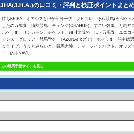
JHA(J.H.A.)の⼝コミ・評判と検証ポイントまと
勝ちKEIBA、オアシスとIPが部分一致。ダビコレ、令和競馬(令和ケイ
したの万馬券、情熱競馬、チェンジ(CHANGE)、すごい競馬、万馬券コ
ポケうま、リンカーン、チケラボ、細川達成のTHE・万馬券、ユニコ
アシス、グロリア、競馬学会、TAZUNA(タズナ)、ポケうま、的中総
まライブ、うまとみらいと、競馬大陸、ディープインパクト、オッズ
ー、的中NAVI、
この競馬予想サイトを見る