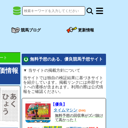
競馬ブログ
更新情報
ート
無料予想のある、優良競馬予想サイト
評価情報
▼ 当サイトの掲載方針について
当サイトでは独自の検証結果に基づきサイト
を紹介しています。掲載リンクには外部サイ
トへの遷移が含まれます。利用の際は公式情
報をご確認ください。
【優良】
タイムマシン
(244)
無料予想の回収率がズバ抜け
て高かった！
3ヶ月かけた無料予想検証