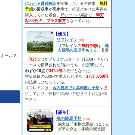
にわたる継続検証
を実施した。その結果、
無料
予想
の
回収率が高水準で
、推奨どおりに馬券を
購入していた場合、
16レースの累計で
＋88万
2,500円の、プラス収支
となっていた。
【優良】
リフレイン
(78)
リフレインの
無料予想
は、
地
方競馬の回収率もよく
、非常
に優れた的中率と回収率を誇
ンオールス
7/25
には
サブリミナルターフ
っている。
（150pt）という
コースで提供された2鞍のうち、
中京5R
にて、
わずか18点
で
347.5倍
の的中となった。
推奨単価の500円で購入した場合、
17万 3750円
の払戻しとなっている。
リフレインは、
地方競馬でも高精度な予想
を提
供しており、信頼性の高い予想サイトだと評価
できる。
【優良】
俺の競馬予想
(809)
魅力は「本物の馬主」による
ガチネタと「本物の現役記
者」のガチ内部情報だ！