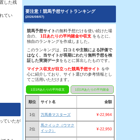
置した残
要注意！競馬予想サイトランキング
れてい
(2026/08/07)
競馬予想サイト
の無料予想だけを使い続けた場
合の、
1日あたりの平均賭金や収支
をもとに、
独自のランキングを作成しました。
このランキングは、
口コミや主観による評価で
はなく、当サイトが長期にわたり無料予想を検
証した実測データ
をもとに算出したものです。
マイナス収支が目立った競馬予想サイト
を中
心に紹介しており、サイト選びの参考情報とし
てご活用いただけます。
1日1Rあたりの平均収支
1日1Rあたりの平均賭金
順位
サイト名
金額
1位
万馬券マスターズ
¥-22,964
っていたが
馬クイック（ウマク
2位
¥-22,950
イック）