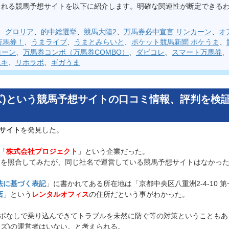
点が見られる競馬予想サイトを以下に紹介します。明確な関連性が断定できる
、
グロリア
、
的中総選挙
、
競馬大陸2
、
万馬券必中宣言 リンカーン
、
オ
万馬券！
、
うまライブ
、
うまとみらいと
、
ポケット競馬新聞 ポケうま
、
コーン
、
万馬券コンボ（万馬券COMBO）
、
ダビコレ
、
スマート万馬券
、
ニキ
、
リホラボ
、
ギガうま
)
という
競馬予想サイト
の口コミ情報、評判を検
サイト
を発見した。
「
株式会社プロジェクト
」という企業だった。
ト」を照合してみたが、同じ社名で運営している競馬予想サイトはなかっ
法に基づく表記
」に書かれてある所在地は「京都中央区八重洲2-4-10 
店
」という
レンタルオフィス
の住所だという事がわかった。
ポなしで乗り込んできてトラブルを未然に防ぐ等の対策ということもあ
ーズ)の運営者はいない。と考えられる。