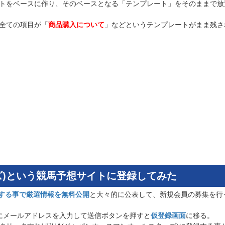
トをベースに作り、そのベースとなる「テンプレート」をそのままで放
全ての項目が「
商品購入について
」などというテンプレートがまま残さ
)
という
競馬予想サイト
に登録してみた
する事で厳選情報を無料公開
と大々的に公表して、新規会員の募集を行
にメールアドレスを入力して送信ボタンを押すと
仮登録画面
に移る。