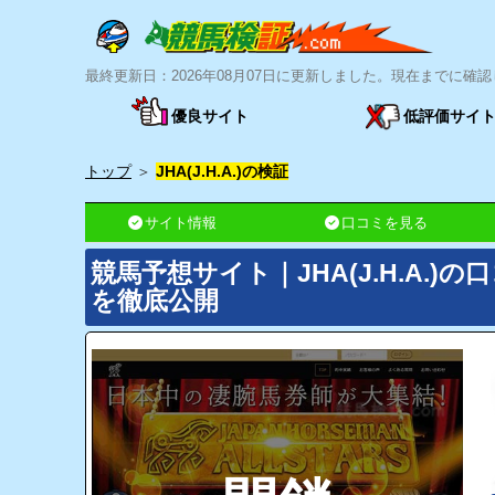
最終更新日：2026年08月07日に更新しました。現在までに確認
優良サイト
低評価サイ
トップ
＞
JHA(J.H.A.)の検証
サイト情報
口コミを見る
競馬予想サイト｜JHA(J.H.A
を徹底公開