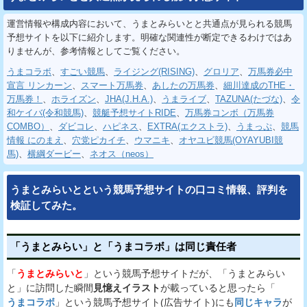
運営情報や構成内容において、うまとみらいとと共通点が見られる競馬
予想サイトを以下に紹介します。明確な関連性が断定できるわけではあ
りませんが、参考情報としてご覧ください。
うまコラボ
、
すごい競馬
、
ライジング(RISING)
、
グロリア
、
万馬券必中
宣言 リンカーン
、
スマート万馬券
、
あしたの万馬券
、
細川達成のTHE・
万馬券！
、
ホライズン
、
JHA(J.H.A.)
、
うまライブ
、
TAZUNA(たづな)
、
令
和ケイバ(令和競馬)
、
競艇予想サイトRIDE
、
万馬券コンボ（万馬券
COMBO）
、
ダビコレ
、
ハピネス
、
EXTRA(エクストラ)
、
うまっぷ
、
競馬
情報 にのまえ
、
穴党ピカイチ
、
ウマニキ
、
オヤユビ競馬(OYAYUBI競
馬)
、
横綱ダービー
、
ネオス（neos）
うまとみらいとという競馬予想サイトの口コミ情報、評判を
検証してみた。
「うまとみらい」と「うまコラボ」は同じ責任者
「
うまとみらいと
」という競馬予想サイトだが、「うまとみらい
と」に訪問した瞬間
見憶えイラスト
が載っていると思ったら「
うまコラボ
」という競馬予想サイト(広告サイト)にも
同じキャラ
が