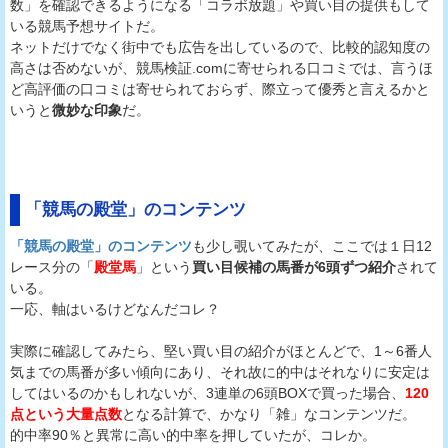
数」を確認できるようになる「コラボ放題」や買い目の提供もして
いる競馬予想サイトだ。
ネットだけでなく街中でも広告を出しているので、比較的認知度の
高さは否めないが、競馬検証.comに寄せられる口コミでは、言うほ
ど高評価の口コミは寄せられておらず、際立って優秀と言えるかと
いうと
微妙な印象
だ。
「競馬の殿堂」のコンテンツ
「競馬の殿堂」のコンテンツ
も少し覗いてみたが、ここでは１日12
レース分の「
殿堂馬
」という
買い目候補の馬番が6頭ずつ紹介
されて
いる。
一応、軸はいるけどなんだコレ？
実際に確認してみたら、堅い買い目の紹介がほとんどで、1～6番人
気までの馬番が多い傾向にあり、それ故に的中はそれなりに安定は
してはいるのかもしれないが、3連単の6頭BOXで買った場合、
120
点という大量点数
となる計算で、かなり「雑」なコンテンツだ。
的中率90％と異常に高い的中率を押していたが、コレか。