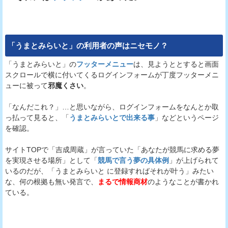
「うまとみらいと」の利用者の声はニセモノ？
「うまとみらいと」の
フッターメニュー
は、見ようととすると画面
スクロールで横に付いてくるログインフォームが丁度フッターメニ
ューに被って
邪魔くさい
。
「なんだこれ？」…と思いながら、ログインフォームをなんとか取
っ払って見ると、「
うまとみらいとで出来る事
」などというページ
を確認。
サイトTOPで「吉成周蔵」が言っていた「あなたが競馬に求める夢
を実現させる場所」として「
競馬で言う夢の具体例
」が上げられて
いるのだが、「うまとみらいと に登録すればそれが叶う」みたい
な、何の根拠も無い発言で、
まるで情報商材
のようなことが書かれ
ている。