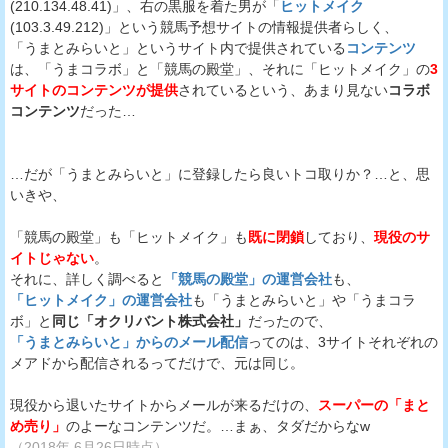
(210.134.48.41)」、右の黒服を着た男が「
ヒットメイク
(103.3.49.212)」という競馬予想サイトの情報提供者らしく、
「うまとみらいと」というサイト内で提供されている
コンテンツ
は、「うまコラボ」と「競馬の殿堂」、それに「ヒットメイク」の
3
サイトのコンテンツが提供
されているという、あまり見ない
コラボ
コンテンツ
だった…
…だが「うまとみらいと」に登録したら良いトコ取りか？…と、思
いきや、
「競馬の殿堂」も「ヒットメイク」も
既に閉鎖
しており、
現役のサ
イトじゃない
。
それに、詳しく調べると
「競馬の殿堂」の運営会社
も、
「ヒットメイク」の運営会社
も「うまとみらいと」や「うまコラ
ボ」と
同じ「オクリバント株式会社」
だったので、
「うまとみらいと」からのメール配信
ってのは、3サイトそれぞれの
メアドから配信されるってだけで、元は同じ。
現役から退いたサイトからメールが来るだけの、
スーパーの「まと
め売り」
のよーなコンテンツだ。…まぁ、タダだからなw
（2018年 6月26日時点）