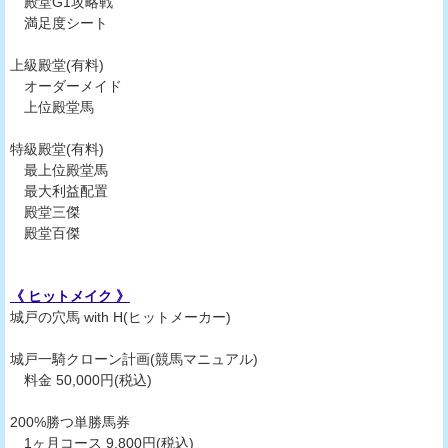
殿堂G1攻略戦
満足度シート
上級殿堂(有料)
オーダーメイド
上位殿堂馬
特級殿堂(有料)
最上位殿堂馬
最大利益配置
殿堂三傑
殿堂百傑
《 ヒットメイク 》
城戸の穴馬 with H(ヒットメーカー)
城戸一騎クローン計画(競馬マニュアル)
料金 50,000円(税込)
200%勝つ単勝馬券
1ヶ月コース 9,800円(税込)