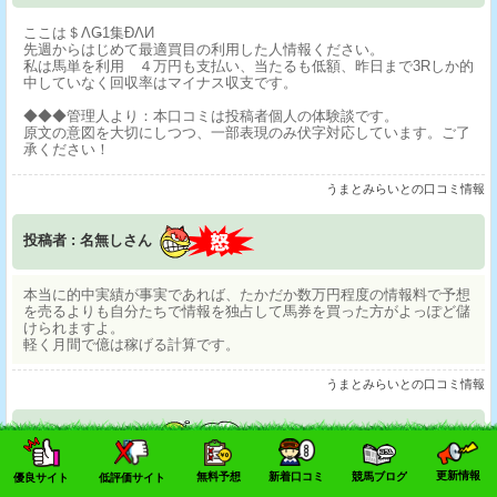
ここは＄ΛǤ1集ÐΛИ
先週からはじめて最適買目の利用した人情報ください。
私は馬単を利用 ４万円も支払い、当たるも低額、昨日まで3Rしか的
中していなく回収率はマイナス収支です。
◆◆◆管理人より：本口コミは投稿者個人の体験談です。
原文の意図を大切にしつつ、一部表現のみ伏字対応しています。ご了
承ください！
うまとみらいとの口コミ情報
投稿者 : 名無しさん
本当に的中実績が事実であれば、たかだか数万円程度の情報料で予想
を売るよりも自分たちで情報を独占して馬券を買った方がよっぽど儲
けられますよ。
軽く月間で億は稼げる計算です。
うまとみらいとの口コミ情報
投稿者 : 名無しさん
更新情報
無料予想
新着口コミ
競馬ブログ
優良サイト
低評価サイト
広告が出てる＝信用出来ると思ってるから騙されるんだよ。