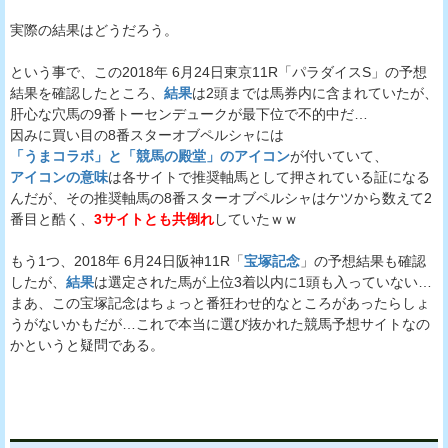
実際の結果はどうだろう。
という事で、この2018年 6月24日東京11R「パラダイスS」の予想
結果を確認したところ、
結果
は2頭までは馬券内に含まれていたが、
肝心な穴馬の9番トーセンデュークが最下位で不的中だ…
因みに買い目の8番スターオブペルシャには
「うまコラボ」と「競馬の殿堂」のアイコン
が付いていて、
アイコンの意味
は各サイトで推奨軸馬として押されている証になる
んだが、その推奨軸馬の8番スターオブペルシャはケツから数えて2
番目と酷く、
3サイトとも共倒れ
していたｗｗ
もう1つ、2018年 6月24日阪神11R「
宝塚記念
」の予想結果も確認
したが、
結果
は選定された馬が上位3着以内に1頭も入っていない…
まあ、この宝塚記念はちょっと番狂わせ的なところがあったらしょ
うがないかもだが…これで本当に選び抜かれた競馬予想サイトなの
かというと疑問である。