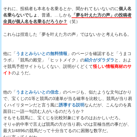
それに、投稿者も本名を名乗るとか、聞かれてもいないのに
個人名
名乗らないでしょ
、普通。…しかも
「夢を叶えた方の声」の投稿者
全員が個人名を名乗るだろうか？
（笑）
これらは捏造した「夢を叶えた方の声」ではないかと考えられる。
他に「
うまとみらいとの無料情報
」のページを確認すると「うまコ
ラボ」「競馬の殿堂」「ヒットメイク」の
紹介がダラダラ
と、およ
そ競馬予想サイトらしくない、説明がくどくて
怪しい情報商材のサ
イト
のようだ。
他の「
うまとみらいとの信念
」のページも、似たような文句ばかり
で、宝くじの1等と競馬の3連単が当る確率を比較し、競馬が当り易
くハイリターンだと言う風に
誘導する説明
なんだが、こんなのを真
面目に一語一句読む人がいるのだろうか？
そもそも競馬に、宝くじを比較対象にするのはおかしいだろ。
そりゃ的中率で言えば競馬の方が当り易いのは至極当然の事だが、
最大1/4896の競馬だって十分当てるのに困難な数字だ。
なに言ってんだか。