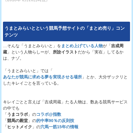
うまとみらいとという競馬予想サイトの「まとめ売り」コン
テンツ
…そんな「うまとみらいと」を
まとめ上げている人物
が「
吉成周
蔵
」という人物らしーが、
所詮イラスト
だから「実在」してるか
は、ナゾ。
「うまとみらいと」では「
あなたが競馬に求める夢を実現させる場所
」とか、大分ザックリと
したキレイごとを言っている。
キレイごとと言えば「吉成周蔵」たる人物は、数ある競馬サービス
の中でも
「
うまコラボ
」の
コラボ@指数
「
競馬の殿堂
」の
的中率90％の反則技
「
ヒットメイク
」の
穴馬一筋15年の情報