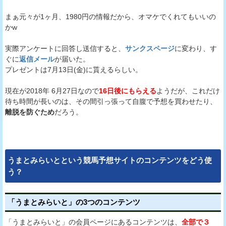
まぁ元々が1ヶ月、1980円の情報だから、オマケでくれてもいいの
かw
実際アンケートに回答し送信すると、
サンクスページ
に変わり、す
ぐに
返信メール
が届いた。
プレゼントは7月13日(金)に貰えるらしい。
現在が2018年 6月27日なので
16日後にもらえる
ようだが、これだけ
待ち時間が長いのは、その間引っ張って自腹で予想を買わせたり、
離脱を防ぐため
だろう。
うまとみらいとという競馬予想サイトのコンテンツをどう使
う？
「うまとみらいと」の3つのコンテンツ
「うまとみらいと」の会員ページにあるコンテンツは、
全部で３