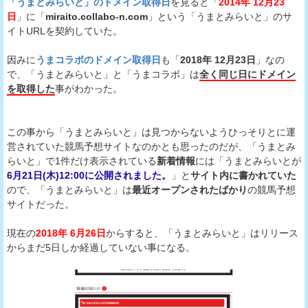
「うまとみらいと」のドメイン取得日
を見ると「
2014年 12月23
日
」に「
miraito.collabo-n.com
」という「うまとみらいと」のサ
イトURLを契約していた。
因みに
うまコラボのドメイン取得日
も「
2018年 12月23日
」なの
で、「うまとみらいと」と「うまコラボ」は
全く同じ日にドメイン
を取得した
事がわかった。
この事から「うまとみらいと」は見つからないようひっそりとに運
営されていた競馬予想サイトなのかとも思ったのだが、「うまとみ
らいと」で1件だけ表示されている
新着情報
には「うまとみらいとが
6月21日(木)12:00に公開されました。
」と
サイト内に書かれていた
ので、「うまとみらいと」は
最近オープンされたばかり
の競馬予想
サイトだった。
現在の
2018年 6月26日
からすると、「うまとみらいと」はリリース
からまだ5日しか経過していない事になる。