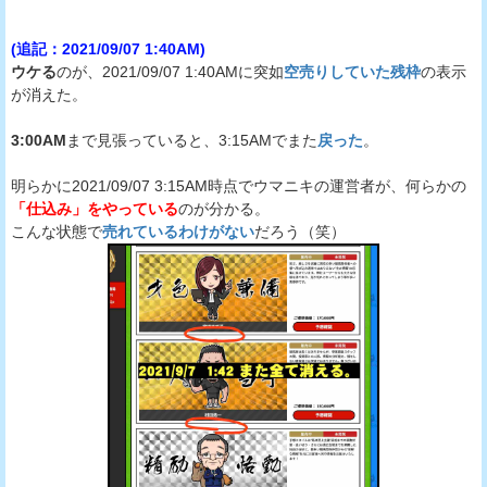
(追記：2021/09/07 1:40AM)
ウケる
のが、2021/09/07 1:40AMに突如
空売りしていた残枠
の表示
が消えた。
3:00AM
まで見張っていると、3:15AMでまた
戻った
。
明らかに2021/09/07 3:15AM時点でウマニキの運営者が、何らかの
「仕込み」をやっている
のが分かる。
こんな状態で
売れているわけがない
だろう（笑）