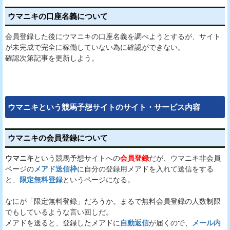
ウマニキの口座名義について
会員登録した後にウマニキの口座名義を調べようとするが、サイト
が未完成で完全に稼働していない為に確認ができない。
確認次第記事を更新しよう。
ウマニキという競馬予想サイトのサイト・サービス内容
ウマニキの会員登録について
ウマニキ
という競馬予想サイトへの
会員登録
だが、ウマニキ非会員
ページの
メアド送信枠
に自分の登録用メアドを入れて送信をする
と、
限定無料登録
というページになる。
なにが「限定無料登録」だろうか。まるで無料会員登録の人数制限
でもしているような言い回しだ。
メアドを送ると、登録したメアドに
自動返信
が届くので、
メール内