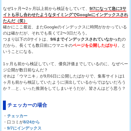
なぜ1ヶ月〜2ヶ月以上前から検証をしていて、
9/7になって急に3サ
イトも示し合わせたようなタイミングでGoogleにインデックスされ
たんだ（笑）
確かにここ最近、またGoogleのインデックスに時間がかかっている
のは確かだが、それでも長くて2〜3日だろう。
つまり以下の3サイトは、
9/6までインデックスされていなかった
の
だから、長くても数日前にウマニキの
ページを公開したばかり
。と
いうことになる。
1ヶ月も前から検証していて、優良評価までしているのに、なぜペー
ジ公開が数日前なんだ？
それは「ウマニキ」が9月6日に公開したばかりで、集客サイトは1
ヶ月も前から検証していたように演出しているからではないだろう
か？…と、いった推測をしてしまいそうだが、皆さんはどう思う？
チェッカーの場合
・
チェッカー
・口コミが
8/24から
・
9/7にインデックス