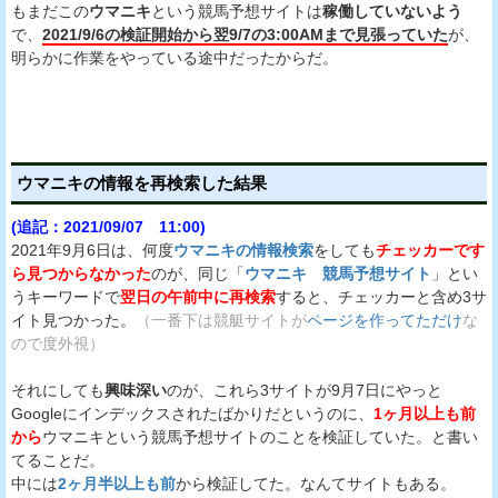
もまだこの
ウマニキ
という競馬予想サイトは
稼働していないよう
で、
2021/9/6の検証開始から翌9/7の3:00AMまで見張っていた
が、
明らかに作業をやっている途中だったからだ。
ウマニキの情報を再検索した結果
(追記：2021/09/07 11:00)
2021年9月6日は、何度
ウマニキの情報検索
をしても
チェッカーです
ら見つからなかった
のが、同じ「
ウマニキ 競馬予想サイト
」とい
うキーワードで
翌日の午前中に再検索
すると、チェッカーと含め3サ
イト見つかった。
（一番下は競艇サイトが
ページを作ってただけ
な
ので度外視）
それにしても
興味深い
のが、これら3サイトが9月7日にやっと
Googleにインデックスされたばかりだというのに、
1ヶ月以上も前
から
ウマニキという競馬予想サイトのことを検証していた。と書い
てることだ。
中には
2ヶ月半以上も前
から検証してた。なんてサイトもある。