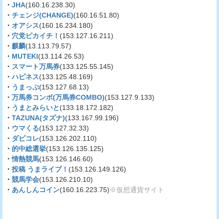
・
JHA
(160.16.238.30)
・
チェンジ(CHANGE)
(160.16.51.80)
・
オアシス
(160.16.234.180)
・
穴党ピカイチ！
(153.127.16.211)
・
麒麟
(13.113.79.57)
・
MUTEKI
(13.114.26.53)
・
スマート万馬券
(133.125.55.145)
・
ハピネス
(133.125.48.169)
・
うまっぷ
(153.127.68.13)
・
万馬券コンボ(万馬券COMBO)
(153.127.9.133)
・
うまとみらいと
(133.18.172.182)
・
TAZUNA(タズナ)
(133.167.99.196)
・
ウマくる
(153.127.32.33)
・
ダビコレ
(153.126.202.110)
・
的中総選挙
(153.126.135.125)
・
情熱競馬
(153.126.146.60)
・
投稿 うまライブ！
(153.126.149.126)
・
競馬学会
(153.126.210.10)
・
あんしんコイン
(160.16.223.75)
※仮想通貨サイト