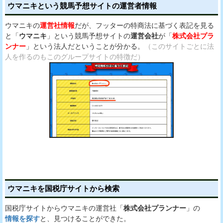
ウマニキという競馬予想サイトの運営者情報
ウマニキの
運営社情報
だが、フッターの特商法に基づく表記を見る
と「
ウマニキ
」という競馬予想サイトの
運営会社
が「
株式会社プラ
ンナー
」という法人だということが分かる。
（このサイトごとに法
人を作るのもこのグループサイトの特徴だ）
ウマニキを国税庁サイトから検索
国税庁サイトからウマニキの運営社「
株式会社プランナー
」の
情報を探す
と、見つけることができた。