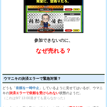
参加できないのに、
なぜ売れる？
ウマニキの決済エラーで緊急対策？
どうも「
依頼を一時中止
」しているように見せてはいるが、ウマニ
キの
決済エラーで依頼を受けられない
状態のようだ。
（これは9/7 13:00過ぎても直らなかった）