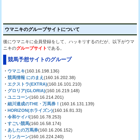
ウマニキのグループサイトについて
後にウマニキに会員登録をして、ハッキリするのだが、以下がウマ
ニキの
グループサイト
である。
競馬予想サイトのグループ
・
ウマニキ
(160.16.198.136)
・
競馬情報 にのまえ
(160.16.202.38)
・
エクストラ(EXTRA)
(160.16.101.210)
・
グロリア(GLORIA)
(160.16.219.148)
・
ユニコーン
(160.16.214.201)
・
細川達成のTHE・万馬券！
(160.16.131.139)
・
HORIZON(ホライズン)
(160.16.81.33)
・
令和ケイバ
(160.16.78.253)
・
すごい競馬
(160.16.58.174)
・
あしたの万馬券
(160.16.206.152)
・
リンカーン
(160.16.224.240)