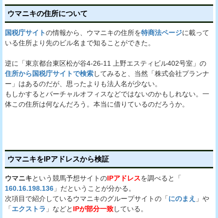
ウマニキの住所について
国税庁サイト
の情報から、ウマニキの住所を
特商法ページ
に載って
いる住所より先のビル名まで知ることができた。
逆に「東京都台東区松が谷4-26-11 上野エスティビル402号室」の
住所から国税庁サイトで検索
してみると、当然「株式会社プランナ
ー」はあるのだが、思ったよりも法人名が少ない。
もしかするとバーチャルオフィスなどではないのかもしれない。一
体この住所は何なんだろう。本当に借りているのだろうか。
ウマニキをIPアドレスから検証
ウマニキ
という競馬予想サイトの
IPアドレス
を調べると「
160.16.198.136
」だということが分かる。
次項目で紹介しているウマニキのグループサイトの「
にのまえ
」や
「
エクストラ
」などと
IPが部分一致
している。