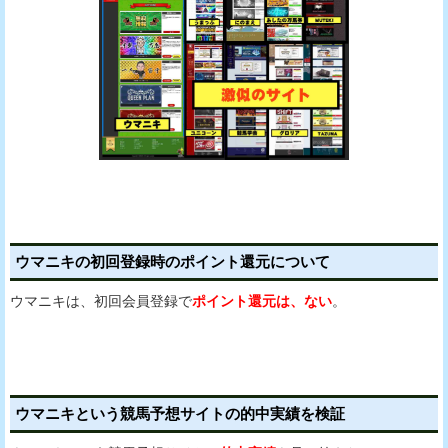
ウマニキの初回登録時のポイント還元について
ウマニキは、初回会員登録で
ポイント還元は、ない
。
ウマニキという競馬予想サイトの的中実績を検証