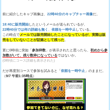
前に紹介したキャプ画像は、
22時40分のキャプチャー画像
だ。
18:40に販売開始
したというメールが送られているが、
22時40分では何の詳細も無く
、
依頼を一時中止
している。
この時点で
メールでは販売開始したことになっているが、実際は販
売をしていないことが証拠として残った
。
更に0時頃に突如「
参加枠数
」が表示されたと思ったら、
初めから参
加数がいて、残り数枠になっている
ではないか。
(0時頃にコース詳細も表示された)
だが再度別コースで参加を試みると「
依頼を一時中止
」のままだ。
（
9/7 午前1:35時点
）