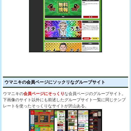
ウマニキの会員ページにソックリなグループサイト
ウマニキの
会員ページにそっくり
な会員ページのグループサイト。
下画像のサイト以外にも前述したグループサイト一覧に同じテンプ
レートを使ったそっくりなサイトが沢山ある。