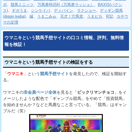
ボ
、
競馬ミニッツ
、
万馬券RUSH（万馬券ラッシュ）
、
BAXIS(バクシ
ス)
、
ギガうま
、
シンケイバ
、
ディバイン
、
ラクショー
、
ディギン競馬
(diggin keiba)
、
縁
、
うまこみゅ
、
天才！穴馬党
、
うまピカ
、
R32
、
カチウ
マの定理
ウマニキという競馬予想サイトの口コミ情報、評判、無料情
報を検証！
ウマニキという競馬予想サイトの検証をする
「
ウマニキ
」という
競馬予想サイト
を発見したので、検証を開始す
る。
ウマニキの
非会員ページ全体
を見ると「
ビックリマンチョコ
」をイ
メージしたような配色で「ギャンブル競馬」をやめて「投資競馬」
を始めませんか？などと馬鹿なこと言っている。「競馬」はギャン
ブルだ（笑）