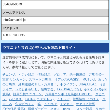
03-6820-0679
メールアドレス
info@umaniki.jp
IPアドレス
160.16.198.136
ウマニキと共通点が見られる競馬予想サイト
運営情報や構成内容において、ウマニキと共通点が見られる競馬予想サ
イトを以下に紹介します。明確な関連性が断定できるわけではありませ
んが、参考情報としてご覧ください。
チェンジ
、
すごい競馬
、
情熱競馬
、
グロリア
、
的中総選挙
、
万馬券必中
宣言 リンカーン
、
スマート万馬券
、
オアシス(OASIS)
、
MUTEKI
、
あした
の万馬券
、
細川達成のTHE・万馬券！
、
ホライズン
、
JHA(J.H.A.)
、
うま
ライブ
、
うまとみらいと
、
競馬学会
、
TAZUNA(たづな)
、
令和ケイバ(令和
競馬)
、
競馬予想ユニコーン
、
万馬券コンボ（万馬券COMBO）
、
ダビコ
レ
、
ハピネス
、
EXTRA(エクストラ)
、
うまっぷ
、
競馬情報 にのまえ
、
ウ
マくる
、
穴党ピカイチ
、
暁
、
うまれぼ
、
イマカチ
、
オヤユビ競馬
(OYAYUBI競馬)
、
横綱ダービー
、
ネオス（neos）
、
スター競馬
、
リホラ