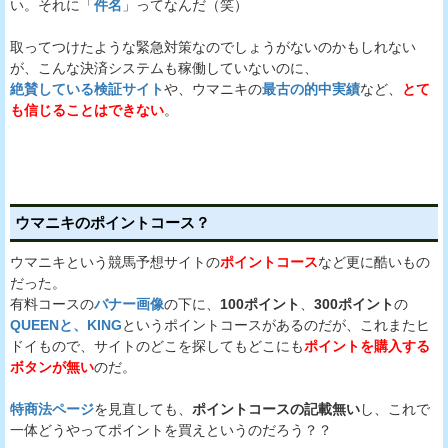
い。それに「
件名
」ってなんだ（笑）
取ってつけたような緊急対策なのでしょうがないのかもしれない
が、こんな決済システムも稼働していないのに、
絶賛している検証サイト
や、ウマニキの
最古の的中実績
など、
とて
も信じることはできない
。
ウマニキのポイントコース？
ウマニキという競馬予想サイトの
ポイントコース
など更に酷いもの
だった。
有料コースの
バナー画像
の下に、
100ポイント
、
300ポイント
の
QUEENと、KING
というポイントコースがあるのだが、これまたヒ
ドイもので、サイトのどこを探してもどこにも
ポイントを購入する
ボタンが無い
のだ。
特商法ページ
を見直しても、
ポイントコースの記載無い
し、これで
一体どうやってポイントを買えというのだろう？？