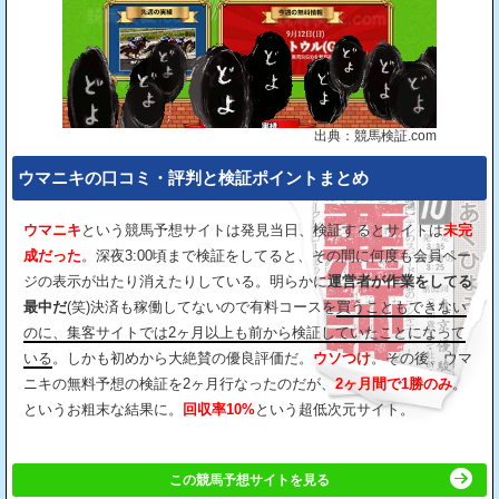
出典：競馬検証.com
ウマニキの⼝コミ・評判と検証ポイントまとめ
ウマニキ
という競馬予想サイトは発見当日、検証するとサイトは
未完
成だった
。深夜3:00頃まで検証をしてると、その間に何度も会員ペー
ジの表示が出たり消えたりしている。明らかに
運営者が作業をしてる
最中だ
(笑)決済も稼働してないので有料コースを
買うこともできない
のに、集客サイトでは2ヶ月以上も前から検証していたことになって
いる
。しかも初めから大絶賛の優良評価だ。
ウソつけ
。その後、ウマ
ニキの無料予想の検証を2ヶ月行なったのだが、
2ヶ月間で1勝のみ
。
というお粗末な結果に。
回収率10%
という超低次元サイト。
この競馬予想サイトを見る