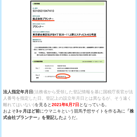
法人指定年月日
(法務省から受領した登記情報を基に国税庁長官が法
人番号を指定した日。登記上の設立年月日とは異なるが、そう遠く
離れてはいない)
を見ると
2021年6月7日
となっている。
およそ
3ヶ月ほど前
にウマニキという競馬予想サイトを作る為に
「株
式会社プランナー」を登記した
ようだ。