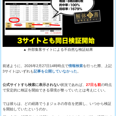
▲ 外部集客サイトによる不自然な検証結果
前述ように、2026年2月27日14時時点で
情報検索
を行った際、上記
3サイトはいずれも
記事を公開していなかった
。
公式サイトすら検索に表示されない
状況であれば、
27日も前
の時点
で安定的に検証を開始できる環境が整っていたとは考えにくい。
では彼らは、どの経路でうまジェネの存在を把握し、いつから検証
を開始していたというのか。