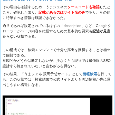
その理由を確認するため、うまジェネの
ソースコードも確認
したと
ころ、確認した限り、
記載があるのはサイト名のみ
であり、その他
に特筆すべき情報は確認できなかった。
通常であれば設定されているはずの「description」など、Googleク
ローラーがページ内容を把握するための基本的な要素も
記述が見当
たらない状態
である。
この構成では、検索エンジン上で十分な露出を獲得することは極め
て困難である。
意図的かどうかは断定しないが、少なくとも現状では最低限のSEO
設計すら施されていないと言わざるを得ない。
その結果、「うまジェネ 競馬予想サイト」として
情報検索
を行って
も、この状態では、検索結果で公式サイトよりも周辺情報が先に露
出しやすい構造になる。