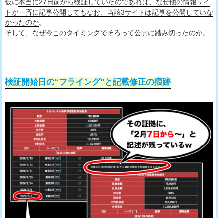
仮に
本当に27日前から検証していたのであれば、なぜ他の情報サイ
トが一斉に記事公開してもなお、当該3サイトは記事を公開していな
かったのか
。
そして、なぜ今このタイミングでそろって公開に踏み切ったのか。
検証開始日の“フライング”と記載修正の痕跡