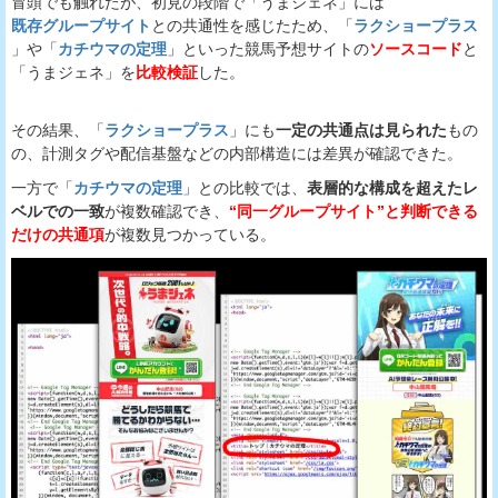
冒頭でも触れたが、初見の段階で「うまジェネ」には
既存グループサイト
との共通性を感じたため、「
ラクショープラス
」や「
カチウマの定理
」といった競馬予想サイトの
ソースコード
と
「うまジェネ」を
比較検証
した。
その結果、「
ラクショープラス
」にも
一定の共通点は見られた
もの
の、計測タグや配信基盤などの内部構造には差異が確認できた。
一方で「
カチウマの定理
」との比較では、
表層的な構成を超えたレ
ベルでの一致
が複数確認でき、
“同一グループサイト”と判断できる
だけの共通項
が複数見つかっている。