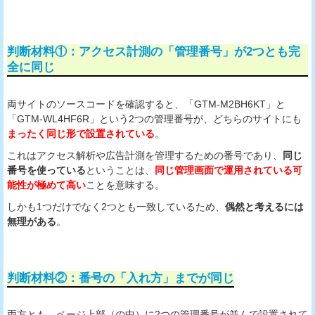
判断材料①：アクセス計測の「管理番号」が2つとも完
全に同じ
両サイトのソースコードを確認すると、「GTM-M2BH6KT」と
「GTM-WL4HF6R」という2つの管理番号が、どちらのサイトにも
まったく同じ形で設置されている
。
これはアクセス解析や広告計測を管理するための番号であり、
同じ
番号を使っている
ということは、
同じ管理画面で運用されている可
能性が極めて高い
ことを意味する。
しかも1つだけでなく2つとも一致しているため、
偶然と考えるには
無理がある
。
判断材料②：番号の「入れ方」までが同じ
両方とも、ページ上部（の中）に2つの管理番号が並んで設置されて