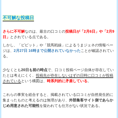
不可解な投稿日
さらに不可解
なのは、最古の口コミの
投稿日が「2月6日」や「2月9
日」
とされている点である。
しかし、「ビビット」や「競馬戦線」によるうまジェネの情報ペー
ジは、
2月27日 16時まで公開されていなかった
ことが確認されてい
る。
少なくとも
20日も前の時点
で、口コミ投稿ページ自体が存在してい
たとは考えにくく、
投稿先が存在しないはずの日時に口コミが投稿
されている
という構図は、
時系列的に矛盾している
。
これらの事実を総合すると、掲載されている口コミが自然発生的に
集まったものと考えるのは無理があり、
外部集客サイト側であらか
じめ用意された可能性
を疑われても仕方がない状況である。