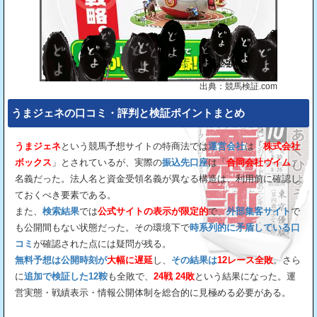
出典：競馬検証.com
うまジェネの⼝コミ・評判と検証ポイントまとめ
うまジェネ
という競馬予想サイトの特商法では
運営会社
は「
株式会社
ボックス
」とされているが、実際の
振込先口座
は「
合同会社ヴイム
」
名義だった。法人名と資金受領名義が異なる構造は、利用前に確認し
ておくべき要素である。
また、
検索結果
では
公式サイトの表示が限定的
で、
外部集客サイト
で
も公開間もない状態だった。その環境下で
時系列的に矛盾している口
コミ
が確認された点には疑問が残る。
無料予想は公開時刻が
大幅に遅延
し、
その結果は
12レース全敗
。さら
に
追加で検証した12鞍
も全敗で、
24戦 24敗
という結果になった。運
営実態・戦績表示・情報公開体制を総合的に見極める必要がある。