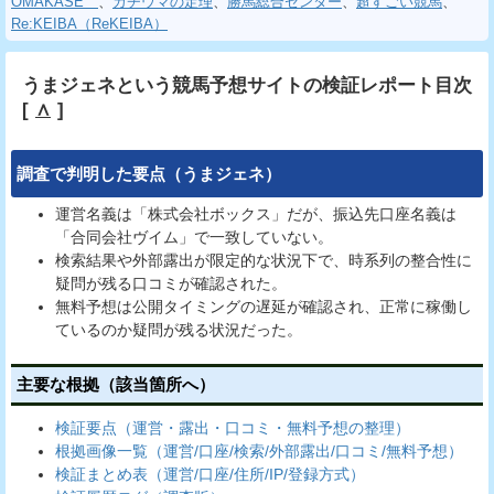
OMAKASE
、
カチウマの定理
、
勝馬総合センター
、
超すごい競馬
、
Re:KEIBA（ReKEIBA）
うまジェネという競馬予想サイトの検証レポート目次
[
∧
]
調査で判明した要点（うまジェネ）
運営名義は「株式会社ボックス」だが、振込先口座名義は
「合同会社ヴイム」で一致していない。
検索結果や外部露出が限定的な状況下で、時系列の整合性に
疑問が残る口コミが確認された。
無料予想は公開タイミングの遅延が確認され、正常に稼働し
ているのか疑問が残る状況だった。
主要な根拠（該当箇所へ）
検証要点（運営・露出・口コミ・無料予想の整理）
根拠画像一覧（運営/口座/検索/外部露出/口コミ/無料予想）
検証まとめ表（運営/口座/住所/IP/登録方式）