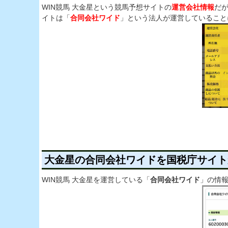
WIN競馬 大金星という競馬予想サイトの
運営会社情報
だ
イトは「
合同会社ワイド
」という法人が運営していること
大金星の合同会社ワイドを国税庁サイト
WIN競馬 大金星を運営している「
合同会社ワイド
」の情