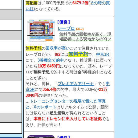
高配当
は､1000円予想での
6479.2倍
(
その時の買
い目
)となっている。
【優良】
レープロ
(362)
無料予想の回収率が高く、現
場記者による現地からのX(ツ
イッター)が面白い。
無料予想
の
回収率が高い
ことで注目されていた
無料予想
レープロだが、
8/2
には
で、
中京1R
にて、
3券種全て的中
となり、推奨通りに買って
いたら
10万 8450円
になっていた。基本、レープ
ロが
無料予想
で的中する時は全3券種的中となる
ことが多い。
それと、
同日
、「
プレミアムアリーナ
」でも
中
京5R
にて
356.4倍
の的中。最大で600円が
21万
3840円
の獲得となった。
…
トレーニングセンターの現場で撮った写真
と、Xのレポート
はリアルタイムで公開。新聞
には載らない
超生情報
が得られるということ
は、
本当にトレセンに出入りしている証拠
でも
あり、評価が高い！