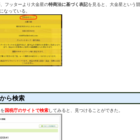
が、フッターより大金星の
特商法に基づく表記
を見ると、大金星という
になっている。
から検索
報を
国税庁のサイトで検索
してみると、見つけることができた。