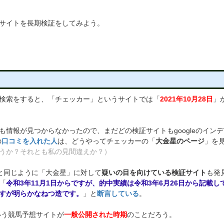
サイトを長期検証をしてみよう。
検索をすると、「チェッカー」というサイトでは「
2021年10月28日
」
情報が見つからなかったので、まだどの検証サイトもgoogleのインデ
の
口コミを入れた人
は、どうやってチェッカーの「
大金星のページ
」を
うか？それとも私の見間違えか？）
と同じように「大金星」に対して
疑いの目を向けている検証サイト
も発
「
令和3年11月1日からですが、的中実績は令和3年6月26日から記載し
すが明らかなねつ造です。
」と
断言している
。
いう競馬予想サイトが
一般公開された時期
のことだろう。