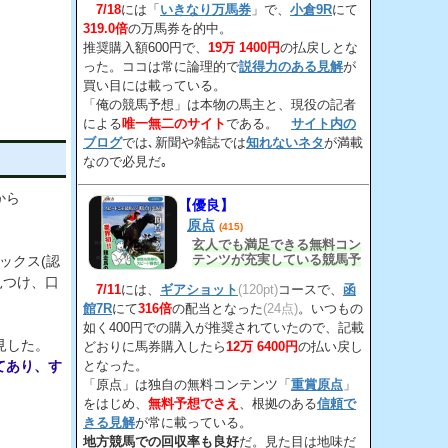
7/18
には「
いきなり万馬券
」で、
小倉9R
にて
319.0倍
の万馬券を的中。
推奨購入額600円で、
19万 1400円
の払戻しとな
った。ココは常に論理的で
説得力のある見解
が
買い目には載っている。
「俺の競馬予想」は本物の馬主と、現役の記者
による
唯一無二のサイト
である。
サイト内の
ブログ
では､新聞や雑誌では
知れないネタ
が満載
なので必見だ｡
から
【優良】
原点
(415)
玄人でも満足できる無料コン
テンツが充実している競馬予
ックス(認
想サイト。提供される予想に
見つけ、口
7/11
には、
ギアショット
も読み応えのある納得の見解
(120pt)
コースで、
函
が載っている。
館7R
にて
316倍
の配当となった
(24点)
。いつもの
如く400円での購入が推奨されていたので、記載
見した。
どおりに馬券購入したら
12万 6400円
の払い戻し
てあり、す
となった。
「原点」は独自の無料コンテンツ「
重賞原点
」
をはじめ、
無料予想でさえ
、根拠のある
信頼で
きる見解
が常に載っている。
地方競馬での回収率も良好
だ。見た目は地味だ