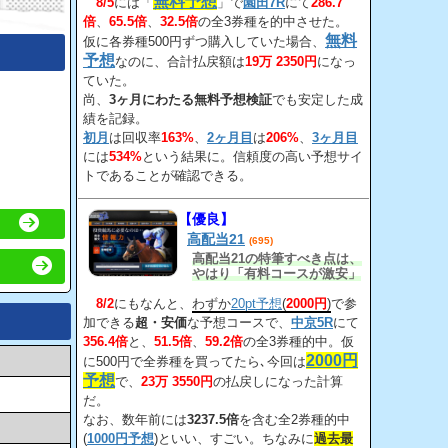
無料予想
は、1回目の回収率が163%、
8/5
には「
」で
園田7R
にて
286.7
2回目が206%、3回目が534%
倍
、
65.5倍
、
32.5倍
の全3券種を的中させた。
だ。
無料
仮に各券種500円ずつ購入していた場合、
予想
なのに、合計払戻額は
19万 2350円
になっ
ていた。
尚、
3ヶ月にわたる無料予想検証
でも安定した成
績を記録。
初月
は回収率
163%
、
2ヶ月目
は
206%
、
3ヶ月目
には
534%
という結果に。信頼度の高い予想サイ
トであることが確認できる。
【優良】
高配当21
(695)
高配当21の特筆すべき点は、
やはり「有料コースが激安」
というところだろう。
8/2
にもなんと、
わずか
20pt予想
(
2000円
)
で参
加できる
超・安価
な予想コースで、
中京5R
にて
356.4倍
と、
51.5倍
、
59.2倍
の全3券種的中。仮
2000円
に500円で全券種を買ってたら､今回は
予想
で、
23万 3550円
の払戻しになった計算
だ。
なお、数年前には
3237.5倍
を含む全2券種的中
(
1000円予想
)といい、すごい。ちなみに
過去最