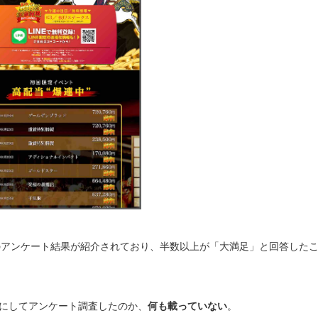
のアンケート結果が紹介されており、半数以上が「大満足」と回答した
。
にしてアンケート調査したのか、
何も載っていない
。