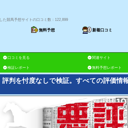
した競馬予想サイトの口コミ数：122,899
ト
無料予想
新着口コミ
口コミを見る
関連サイト
検証レポート
無料予想レポート
・評判を忖度なしで検証。すべての評価情