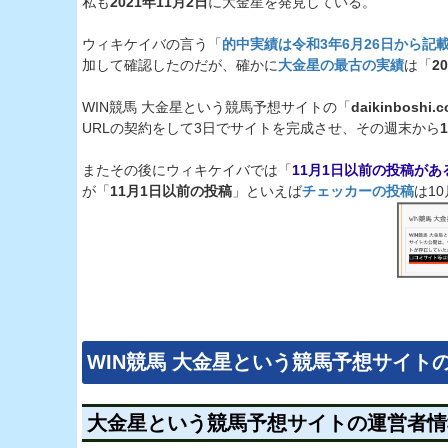
私も
2021年11月2日
に大金星を発見している。
ウィキケイバの言う「
的中実績は令和3年6月26日から記
加して確認したのだが、確かに
大金星の最古の実績
は「
2
WIN競馬 大金星という競馬予想サイトの「
daikinboshi.
URLの契約をして3日でサイトを完成させ、その週末から
またその後にウィキケイバでは「
11月1日以前の投稿が
が「
11月1日以前の投稿
」といえば
チェッカーの投稿
は1
WIN競馬 大金星という競馬予想サイト
大金星という競馬予想サイトの運営者情