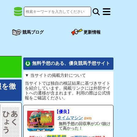
競馬ブログ
更新情報
無料予想のある、優良競馬予想サイト
▼ 当サイトの掲載方針について
当サイトでは独自の検証結果に基づきサイト
報を徹
を紹介しています。掲載リンクには外部サイ
トへの遷移が含まれます。利用の際は公式情
報をご確認ください。
【優良】
タイムマシン
(243)
無料予想の回収率がズバ抜け
て高かった！
3ヶ月かけた無料予想検証