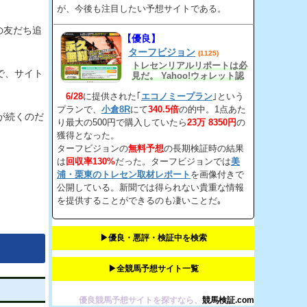
が、今後も注目したい予想サイトである。
の友だち追
【優良】
ターフビジョン
(1125)
トレセンリアルリポートは必
で、サイト
見だ。 Yahoo!ウォレット認
定されてている。
6/28
に提供された｢
エコノミープラン
｣という
プランで、
小倉8R
にて
340.5倍
の的中。1点あた
が続くのだ
り最大の500円で購入していたら
23万 8350円
の
獲得となった。
ターフビジョンの
無料予想
の長期検証時の結果
は
回収率130%
だった。ターフビジョンでは
美
浦・栗東のトレセン取材レポート
を画像付きで
公開している。新聞では得られない貴重な情報
を提供することができるのも凄いことだ｡
▶︎優良・悪評・検証中を検索
▶︎全競馬予想サイト一覧
優良競馬予想サイトを探すなら、
競馬検証.com