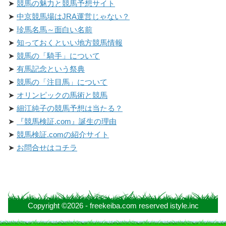
競馬の魅力と競馬予想サイト
中京競馬場はJRA運営じゃない？
珍馬名馬～面白い名前
知っておくといい地方競馬情報
競馬の「騎手」について
有馬記念という祭典
競馬の「注目馬」について
オリンピックの馬術と競馬
細江純子の競馬予想は当たる？
『競馬検証.com』誕生の理由
競馬検証.comの紹介サイト
お問合せはコチラ
Copyright ©2026 - freekeiba.com reserved istyle.inc