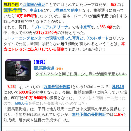
無料予想
の
回収率が高い
ことで注目されていたレープロだが、
8/2
には
無料予想
で、
中京1R
にて、
3券種全て的中
となり、推奨通りに買って
いたら
10万 8450円
になっていた。基本、レープロが
無料予想
で的中する
時は全3券種的中となることが多い。
それと、
同日
、「
プレミアムアリーナ
」でも
中京5R
にて
356.4倍
の的
中。最大で600円が
21万 3840円
の獲得となった。
…
トレーニングセンターの現場で撮った写真と、Xのレポート
はリアル
タイムで公開。新聞には載らない
超生情報
が得られるということは、
本
当にトレセンに出入りしている証拠
でもあり、評価が高い！
【優良】
競馬裏街道
(146)
タイムマシンと同じ住所。少し渋いが無料予想もいい
7/26
には, いつもの「
万馬券完全攻略
｣という150ptコースで、
札幌1R
において
699.0倍
の的中となった。今回、推奨金額通りに購入していた場
合、600円が
41万 9400円
の獲得となった。
（いつもの低額コースだった
ので、
699.0倍
を手にした参加者もいたのでは？）
「競馬裏街道」は、平日は地方競馬・土日は中央競馬の予想を提供して
おり、予想見解は添えられていないが、
無料予想の長期検証
では
116%
と
好成績。引き続き注目の予想サイトだ。