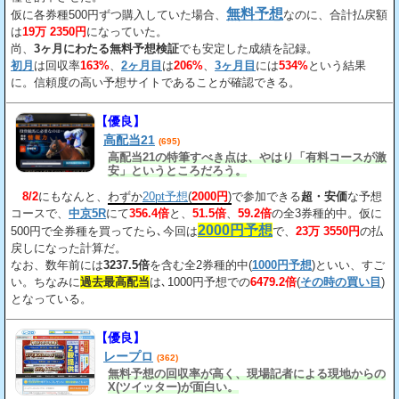
無料予想
仮に各券種500円ずつ購入していた場合、
なのに、合計払戻額
は
19万 2350円
になっていた。
尚、
3ヶ月にわたる無料予想検証
でも安定した成績を記録。
初月
は回収率
163%
、
2ヶ月目
は
206%
、
3ヶ月目
には
534%
という結果
に。信頼度の高い予想サイトであることが確認できる。
【優良】
高配当21
(695)
高配当21の特筆すべき点は、やはり「有料コースが激
安」というところだろう。
8/2
にもなんと、
わずか
20pt予想
(
2000円
)
で参加できる
超・安価
な予想
コースで、
中京5R
にて
356.4倍
と、
51.5倍
、
59.2倍
の全3券種的中。仮に
2000円予想
500円で全券種を買ってたら､今回は
で、
23万 3550円
の払
戻しになった計算だ。
なお、数年前には
3237.5倍
を含む全2券種的中(
1000円予想
)といい、すご
い。ちなみに
過去最高配当
は､1000円予想での
6479.2倍
(
その時の買い目
)
となっている。
【優良】
レープロ
(362)
無料予想の回収率が高く、現場記者による現地からの
X(ツイッター)が面白い。