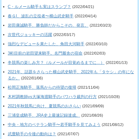
C・ルメール騎手も実はスランプ？
(2022/04/21)
春ＧI、波乱の立役者〜横山武史騎手
(2022/04/14)
岩田康誠騎手、勝負師だからこその、発言。
(2022/03/23)
次世代ジョッキーの活躍
(2022/03/17)
強烈なデビューを果たした、角田大河騎手
(2022/03/10)
3桁目前の岩田望来騎手。名門厩舎の宿命
(2022/02/03)
冬競馬の楽しみ方？（ルメールが目覚めるまでに…）
(2022/01/13)
2021年、話題をさらった横山武史騎手、2022年も「タケシ」の年にな
るか。
(2022/01/06)
松岡正海騎手、落馬からの待望の復帰
(2021/11/04)
木村調教師vs大塚海渡騎手のパワハラ裁判の行方
(2021/10/28)
2021年秋競馬に向け、夏競馬のおさらい
(2021/09/09)
三浦皇成騎手、JRA史上最速記録達成。
(2021/08/26)
中央・地方のベテラン騎手〜若手騎手を見てみよう
(2021/08/12)
武豊騎手の今後の動向は？
(2021/07/07)