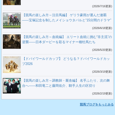
(2026/7/16更新)
【競馬の楽しみ方～注目馬編】 ゲリラ豪雨が運んだ連覇
――宝塚記念を制したメイショウタバルと“15分間のドラマ”
(2026/6/18更新)
【競馬の楽しみ方～血統編】 エリート血統に挑む“非主流”の
逆襲――日本ダービーを彩るマイナー種牡馬たち
(2026/5/20更新)
【ドバイワールドカップ】 どうなる？ドバイワールドカッ
プ2026
(2026/3/19更新)
【競馬の楽しみ方～調教師・厩舎編】 名手ふたり、次の舞
台へ――和田竜二と藤岡佑介、騎手人生の区切り
(2026/2/19更新)
競馬ブログをもっとみる