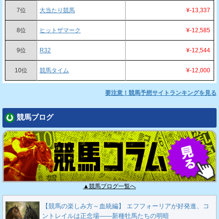
7位
大当たり競馬
¥-13,337
8位
ヒットザマーク
¥-12,585
9位
R32
¥-12,544
10位
競馬タイム
¥-12,000
要注意！競馬予想サイトランキングを見る
競馬ブログ
▲競馬ブログ一覧へ
【競馬の楽しみ方～血統編】 エフフォーリアが好発進、コ
ントレイルは正念場――新種牡馬たちの明暗