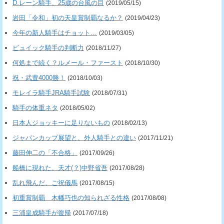
D.レーン騎手、25歳の台風の目
(2019/05/15)
岩田「令和」初の天皇賞制覇なるか？
(2019/04/23)
今年の新人騎手はチョット…
(2019/03/05)
ビュイック騎手の判断力
(2018/11/27)
何処まで続く？ルメール・ファースト
(2018/10/30)
祝・武豊4000勝！
(2018/10/03)
モレイラ騎手JRA騎手試験
(2018/07/31)
騎手の体重ネタ
(2018/05/02)
日本人ジョッキーに足りないもの
(2018/02/13)
ジャパンカップ展望と、外人騎手との違い
(2017/11/21)
藤田伸二の「不合格」
(2017/09/26)
船橋に現れた、天才(？)中野省吾
(2017/08/28)
乱れ飛んだ、ご祝儀馬
(2017/08/15)
初重賞制覇 木幡巧也の知られざる性格
(2017/08/08)
三浦皇成騎手が復帰
(2017/07/18)