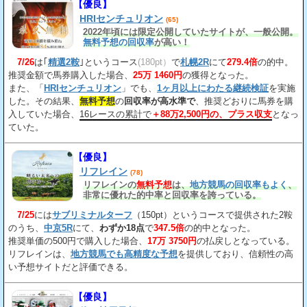
【優良】
HRIセンチュリオン
(65)
2022年頃には限定公開していたサイトが、一般公開。
無料予想の回収率
が高い！
7/26
は｢
精選2鞍
｣というコース
(180pt）
で
札幌2R
にて
279.4倍
の的中。
推奨金額で馬券購入した場合、
25万 1460円
の獲得となった。
また、「
HRIセンチュリオン
」でも、
1ヶ月以上にわたる継続検証
を実施
した。その結果、
無料予想
の
回収率が高水準で
、推奨どおりに馬券を購
入していた場合、
16レースの累計で
＋88万2,500円の、プラス収支
となっ
ていた。
【優良】
リフレイン
(78)
リフレインの
無料予想
は、
地方競馬の回収率もよく
、
非常に優れた的中率と回収率を誇っている。
7/25
には
サブリミナルターフ
（150pt）というコースで提供された2鞍
のうち、
中京5R
にて、
わずか18点
で
347.5倍
の的中となった。
推奨単価の500円で購入した場合、
17万 3750円
の払戻しとなっている。
リフレインは、
地方競馬でも高精度な予想
を提供しており、信頼性の高
い予想サイトだと評価できる。
【優良】