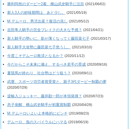
勝利同然のダービー2着、横山武史騎手に注目
(2021/06/02)
新人3人の妙味期間は、あと少し。
(2021/05/19)
M.デムーロ、男児出産？復活の兆し
(2021/05/12)
吉田隼人騎手の完全ブレイクの大きな予感？
(2021/04/21)
新人騎手の勢いに、影が薄くなってく藤田菜七子
(2021/03/17)
新人騎手大攻勢に藤田菜七子危うし。
(2021/03/10)
今度こそデムーロ救済となるか？
(2020/11/12)
今だからこそ未来に備え、するべき若手の育成
(2020/09/16)
夏競馬が終わり、社台勢はどう狙う？
(2020/09/11)
武豊、スポーツ功労者賞受賞と、親子3代ダービー制覇の夢
(2020/07/29)
逆輸入ジョッキー、藤井勘一郎が本領発揮？
(2020/07/23)
息子覚醒、横山武史騎手が初重賞制覇
(2020/04/29)
M.デムーロいよいよ本格的にピンチ
(2019/08/23)
デムーロ、負のスパイラルにハマる
(2019/06/19)