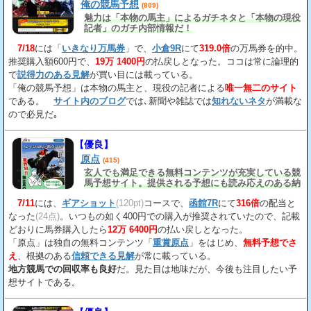
俺の競馬予想
(809)
魅力は「本物の馬主」によるガチネタと「本物の現役
記者」のガチ内部情報だ！
7/18
には「
いきなり万馬券
」で、
小倉9R
にて
319.0倍
の万馬券を的中。
推奨購入額600円で、
19万 1400円
の払戻しとなった。ココは常に論理的
で
説得力のある見解
が買い目には載っている。
「俺の競馬予想」は本物の馬主と、現役の記者による
唯一無二のサイト
である。
サイト内のブログ
では､新聞や雑誌では
知れないネタ
が満載な
ので必見だ｡
【優良】
原点
(415)
玄人でも満足できる無料コンテンツが充実している競
馬予想サイト。提供される予想にも読み応えのある納
得の見解
が載っている。
7/11
には、
ギアショット
(120pt)
コースで、
函館7R
にて
316倍
の配当と
なった
(24点)
。いつもの如く400円での購入が推奨されていたので、記載
どおりに馬券購入したら
12万 6400円
の払い戻しとなった。
「原点」は独自の無料コンテンツ「
重賞原点
」をはじめ、
無料予想でさ
え
、根拠のある
信頼できる見解
が常に載っている。
地方競馬での回収率も良好
だ。見た目は地味だが、今後も注目したい予
想サイトである。