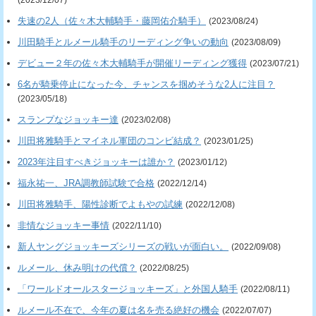
失速の2人（佐々木大輔騎手・藤岡佑介騎手）
(2023/08/24)
川田騎手とルメール騎手のリーディング争いの動向
(2023/08/09)
デビュー２年の佐々木大輔騎手が開催リーディング獲得
(2023/07/21)
6名が騎乗停止になった今、チャンスを掴めそうな2人に注目？
(2023/05/18)
スランプなジョッキー達
(2023/02/08)
川田将雅騎手とマイネル軍団のコンビ結成？
(2023/01/25)
2023年注目すべきジョッキーは誰か？
(2023/01/12)
福永祐一、JRA調教師試験で合格
(2022/12/14)
川田将雅騎手、陽性診断でよもやの試練
(2022/12/08)
非情なジョッキー事情
(2022/11/10)
新人ヤングジョッキーズシリーズの戦いが面白い。
(2022/09/08)
ルメール、休み明けの代償？
(2022/08/25)
「ワールドオールスタージョッキーズ」と外国人騎手
(2022/08/11)
ルメール不在で、今年の夏は名を売る絶好の機会
(2022/07/07)