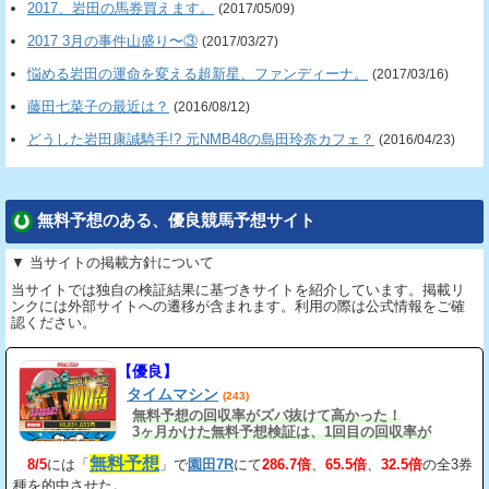
2017、岩田の馬券買えます。
(2017/05/09)
2017 3月の事件山盛り〜③
(2017/03/27)
悩める岩田の運命を変える超新星、ファンディーナ。
(2017/03/16)
藤田七菜子の最近は？
(2016/08/12)
どうした岩田康誠騎手!? 元NMB48の島田玲奈カフェ？
(2016/04/23)
無料予想のある、優良競馬予想サイト
▼ 当サイトの掲載方針について
当サイトでは独自の検証結果に基づきサイトを紹介しています。掲載リ
ンクには外部サイトへの遷移が含まれます。利用の際は公式情報をご確
認ください。
【優良】
タイムマシン
(243)
無料予想の回収率がズバ抜けて高かった！
3ヶ月かけた無料予想検証は、1回目の回収率が
163%、2回目が206%、3回目が534%だ。
無料予想
8/5
には「
」で
園田7R
にて
286.7倍
、
65.5倍
、
32.5倍
の全3券
種を的中させた。