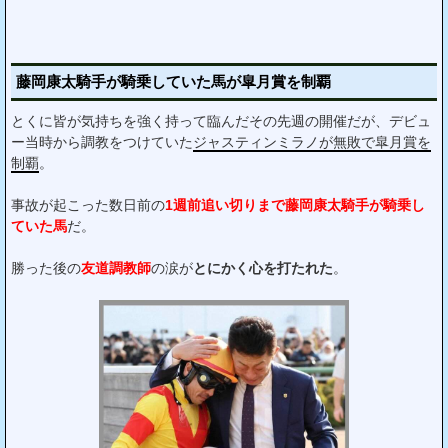
藤岡康太騎手が騎乗していた馬が皐月賞を制覇
とくに皆が気持ちを強く持って臨んだその先週の開催だが、デビュ
ー当時から調教をつけていた
ジャスティンミラノが無敗で皐月賞を
制覇
。
事故が起こった数日前の
1週前追い切りまで藤岡康太騎手が騎乗し
ていた馬
だ。
勝った後の
友道調教師
の涙が
とにかく心を打たれた
。