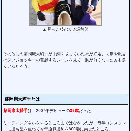
▲ 勝った後の友道調教師
その他にも藤岡康太騎手が手綱を取っていた馬が好走、同期や親交
の深いジョッキーの奮起するシーンを見て、胸が熱くなった方も多
くいるだろう。
藤岡康太騎手とは
藤岡康太騎手
は、2007年デビューの
35歳
だった。
リーディング争いをするところまではなかったが、毎年コンスタン
トに勝ち星を重ねて今年通算勝利を800勝に乗せたところ。