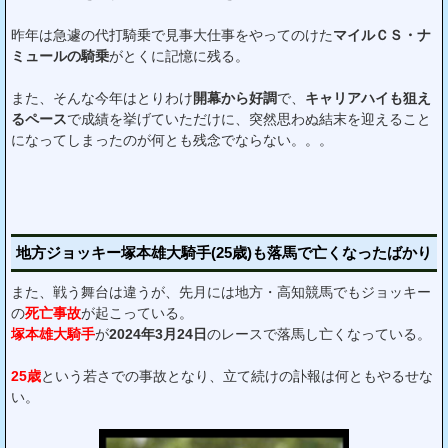
昨年は急遽の代打騎乗で見事大仕事をやってのけた
マイルＣＳ・ナ
ミュールの騎乗
がとくに記憶に残る。
また、そんな今年はとりわけ
開幕から好調
で、
キャリアハイも狙え
るペース
で成績を挙げていただけに、突然思わぬ結末を迎えること
になってしまったのが何とも残念でならない。。。
地方ジョッキー塚本雄大騎手(25歳)も落馬で亡くなったばかり
また、戦う舞台は違うが、先月には地方・高知競馬でもジョッキー
の
死亡事故
が起こっている。
塚本雄大騎手
が
2024年3月24日
のレースで落馬し亡くなっている。
25歳
という若さでの事故となり、立て続けの訃報は何ともやるせな
い。