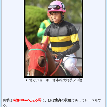
▲ 地方ジョッキー塚本雄大騎手(25歳)
騎手は
時速60kmで走る馬
に、
ほぼ生身の状態
で跨ってレースをす
る。