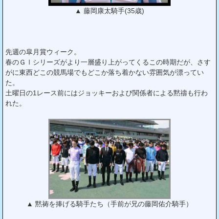
▲ 藤岡康太騎手(35歳)
先週の皐月賞ウィーク。
春のＧⅠシリーズがより一層盛り上がってくるこの時期だが、さす
がに東西どこの競馬場でもどこか落ち着かない雰囲気が漂ってい
た。
土曜日の1レース前にはジョッキーおよび関係者による黙禱も行わ
れた。
▲ 黙祷を捧げる騎手たち（手前が兄の藤岡佑介騎手）