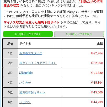
競馬予想サイト
の無料予想だけを使い続けた場合の、
1日あたりの平均
賭金や収支
をもとに、独自のランキングを作成しました。
このランキングは、
口コミや主観による評価ではなく、当サイトが長期
にわたり無料予想を検証した実測データ
をもとに算出したものです。
マイナス収支が目立った競馬予想サイト
を中心に紹介しており、サイ
ト選びの参考情報としてご活用いただけます。
1日1Rあたりの平均収支
1日1Rあたりの平均賭金
順位
サイト名
金額
1位
万馬券マスターズ
¥-22,964
2位
馬クイック（ウマクイック）
¥-22,950
3位
騏驎(麒麟)
¥-21,830
4位
バクガチ
¥-15,164
5位
競馬総本舗ミリオン
¥-15,000
6位
バビロン
¥-14,933