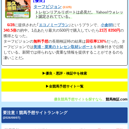
【優良】
ターフビジョン
(1125)
トレセンリアルリポートは必見だ。 Yahoo!ウォレッ
ト認定されてている。
6/28
に提供された｢
エコノミープラン
｣というプランで、
小倉8R
にて
340.5倍
の的中。1点あたり最大の500円で購入していたら
23万 8350円
の
獲得となった。
ターフビジョンの
無料予想
の長期検証時の結果は
回収率130%
だった。タ
ーフビジョンでは
美浦・栗東のトレセン取材レポート
を画像付きで公開
している。新聞では得られない貴重な情報を提供することができるのも
凄いことだ｡
▶︎優良・悪評・検証中を検索
▶︎全競馬予想サイト一覧
優良競馬予想サイトを探すなら、
競馬検証.com
要注意！競馬予想サイトランキング
(2026/08/07)