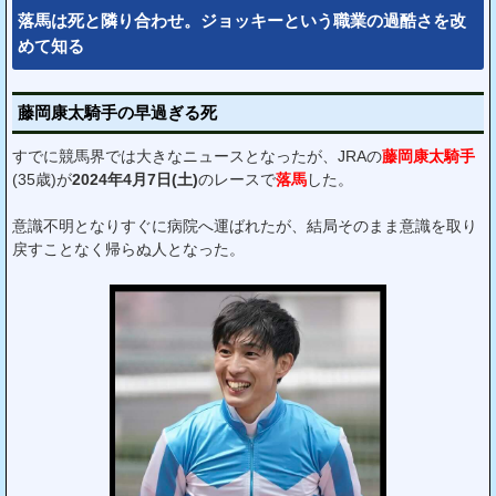
落馬は死と隣り合わせ。ジョッキーという職業の過酷さを改
めて知る
藤岡康太騎手の早過ぎる死
すでに競馬界では大きなニュースとなったが、JRAの
藤岡康太騎手
(35歳)が
2024年4月7日(土)
のレースで
落馬
した。
意識不明となりすぐに病院へ運ばれたが、結局そのまま意識を取り
戻すことなく帰らぬ人となった。