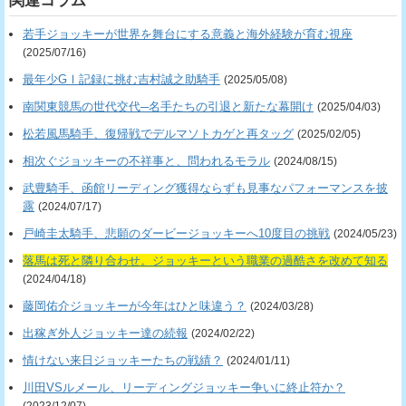
関連コラム
若手ジョッキーが世界を舞台にする意義と海外経験が育む視座
(2025/07/16)
最年少GⅠ記録に挑む吉村誠之助騎手
(2025/05/08)
南関東競馬の世代交代─名手たちの引退と新たな幕開け
(2025/04/03)
松若風馬騎手、復帰戦でデルマソトカゲと再タッグ
(2025/02/05)
相次ぐジョッキーの不祥事と、問われるモラル
(2024/08/15)
武豊騎手、函館リーディング獲得ならずも見事なパフォーマンスを披
露
(2024/07/17)
戸崎圭太騎手、悲願のダービージョッキーへ10度目の挑戦
(2024/05/23)
落馬は死と隣り合わせ。ジョッキーという職業の過酷さを改めて知る
(2024/04/18)
藤岡佑介ジョッキーが今年はひと味違う？
(2024/03/28)
出稼ぎ外人ジョッキー達の続報
(2024/02/22)
情けない来日ジョッキーたちの戦績？
(2024/01/11)
川田VSルメール、リーディングジョッキー争いに終止符か？
(2023/12/07)