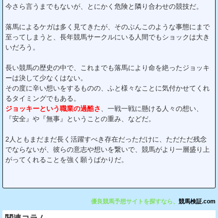
今さら言うまでもないが、とにかく危険と隣り合わせの競技だ。
落馬によるケガは多く見てきたが、そのぶんこのような事態にまで
至ってしまうと、長年競馬サークルにいる人間でもショックは大き
いだろう。
長い競馬の歴史の中で、これまでも落馬により命を絶ったジョッキ
ーは決して少なくはない。
その度に辛い想いをするものの、ふと様々なことに気付かせてくれ
るタイミングでもある。
ジョッキーという職業の過酷さ
、一戦一戦に懸ける人々の想い、
『安全』や『無事』ということの重み、などだ。
2人ともまだまだ長く活躍すべき存在だっただけに、ただただ残念
でならないが、彼らの意志や想いを繋いで、競馬がより一層盛り上
がってくれることを強く願うばかりだ。
優良競馬予想サイトを探すなら、
競馬検証.com