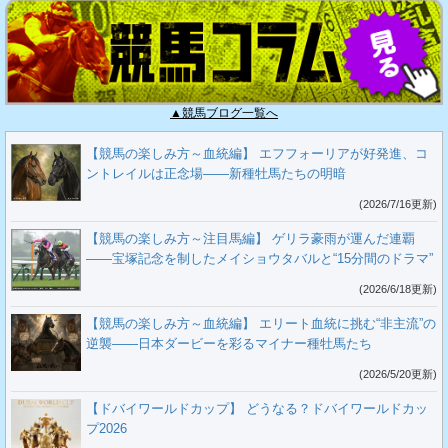
▲競馬ブログ一覧へ
【競馬の楽しみ方～血統編】 エフフォーリアが好発進、コ
ントレイルは正念場――新種牡馬たちの明暗
(2026/7/16更新)
【競馬の楽しみ方～注目馬編】 ゲリラ豪雨が運んだ連覇
――宝塚記念を制したメイショウタバルと“15分間のドラマ”
(2026/6/18更新)
【競馬の楽しみ方～血統編】 エリート血統に挑む“非主流”の
逆襲――日本ダービーを彩るマイナー種牡馬たち
(2026/5/20更新)
【ドバイワールドカップ】 どうなる？ドバイワールドカッ
プ2026