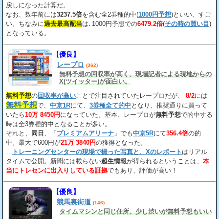
戻しになった計算だ。
なお、数年前には
3237.5倍
を含む全2券種的中(
1000円予想
)といい、すご
い。ちなみに
過去最高配当
は､1000円予想での
6479.2倍
(
その時の買い目
)
となっている。
【優良】
レープロ
(362)
無料予想の回収率が高く、現場記者による現地からの
X(ツイッター)が面白い。
無料予想
の
回収率が高い
ことで注目されていたレープロだが、
8/2
には
無料予想
で、
中京1R
にて、
3券種全て的中
となり、推奨通りに買って
いたら
10万 8450円
になっていた。基本、レープロが
無料予想
で的中する
時は全3券種的中となることが多い。
それと、
同日
、「
プレミアムアリーナ
」でも
中京5R
にて
356.4倍
の的
中。最大で600円が
21万 3840円
の獲得となった。
…
トレーニングセンターの現場で撮った写真と、Xのレポート
はリアル
タイムで公開。新聞には載らない
超生情報
が得られるということは、
本
当にトレセンに出入りしている証拠
でもあり、評価が高い！
【優良】
競馬裏街道
(146)
タイムマシンと同じ住所。少し渋いが無料予想もいい