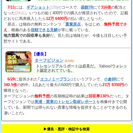
得の見解
が載っている。
7/11
には、
ギアショット
(120pt)
コースで、
函館7R
にて
316倍
の配当と
なった
(24点)
。いつもの如く400円での購入が推奨されていたので、記載
どおりに馬券購入したら
12万 6400円
の払い戻しとなった。
「原点」は独自の無料コンテンツ「
重賞原点
」をはじめ、
無料予想でさ
え
、根拠のある
信頼できる見解
が常に載っている。
地方競馬での回収率も良好
だ。見た目は地味だが、今後も注目したい予
想サイトである。
【優良】
ターフビジョン
(1125)
トレセンリアルリポートは必見だ。 Yahoo!ウォレッ
ト認定されてている。
6/28
に提供された｢
エコノミープラン
｣というプランで、
小倉8R
にて
340.5倍
の的中。1点あたり最大の500円で購入していたら
23万 8350円
の
獲得となった。
ターフビジョンの
無料予想
の長期検証時の結果は
回収率130%
だった。タ
ーフビジョンでは
美浦・栗東のトレセン取材レポート
を画像付きで公開
している。新聞では得られない貴重な情報を提供することができるのも
凄いことだ｡
▶︎優良・悪評・検証中を検索