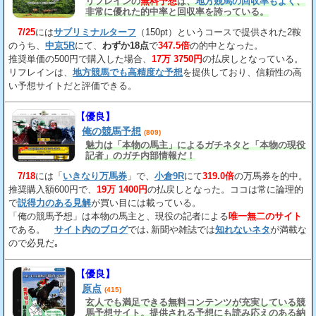
リフレインの
無料予想
は、
地方競馬の回収率もよく
、
非常に優れた的中率と回収率を誇っている。
7/25
には
サブリミナルターフ
（150pt）というコースで提供された2鞍
のうち、
中京5R
にて、
わずか18点
で
347.5倍
の的中となった。
推奨単価の500円で購入した場合、
17万 3750円
の払戻しとなっている。
リフレインは、
地方競馬でも高精度な予想
を提供しており、信頼性の高
い予想サイトだと評価できる。
【優良】
俺の競馬予想
(809)
魅力は「本物の馬主」によるガチネタと「本物の現役
記者」のガチ内部情報だ！
7/18
には「
いきなり万馬券
」で、
小倉9R
にて
319.0倍
の万馬券を的中。
推奨購入額600円で、
19万 1400円
の払戻しとなった。ココは常に論理的
で
説得力のある見解
が買い目には載っている。
「俺の競馬予想」は本物の馬主と、現役の記者による
唯一無二のサイト
である。
サイト内のブログ
では､新聞や雑誌では
知れないネタ
が満載な
ので必見だ｡
【優良】
原点
(415)
玄人でも満足できる無料コンテンツが充実している競
馬予想サイト。提供される予想にも読み応えのある納