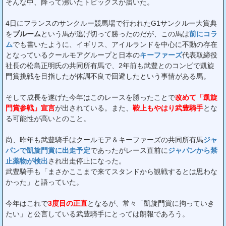
そんな中、降って沸いたトピックスが届いた。
4日にフランスのサンクルー競馬場で行われたG1サンクルー大賞典
を
ブルーム
という馬が逃げ切って勝ったのだが、この馬は
前にコラ
ム
でも書いたように、イギリス、アイルランドを中心に不動の存在
となっているクールモアグループと日本の
キーファーズ
代表取締役
社長の松島正明氏の共同所有馬で、2年前も武豊とのコンビで凱旋
門賞挑戦を目指したが体調不良で回避したという事情がある馬。
そして成長を遂げた今年はこのレースを勝ったことで
改めて「凱旋
門賞参戦」宣言
が出されている。また、
鞍上もやはり武豊騎手
とな
る可能性が高いとのこと。
尚、昨年も武豊騎手はクールモア＆キーファーズの共同所有馬
ジャ
パンで凱旋門賞に出走予定
であったがレース直前に
ジャパンから禁
止薬物が検出
され出走停止になった。
武豊騎手も「まさかここまで来てスタンドから観戦するとは思わな
かった」と語っていた。
今年はこれで
3度目の正直
となるが、常々「凱旋門賞に拘っていき
たい」と公言している武豊騎手にとっては朗報であろう。