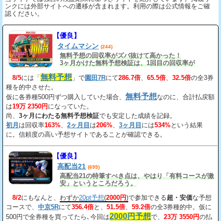
ンクには外部サイトへの遷移が含まれます。利用の際は公式情報をご確
認ください。
【優良】
タイムマシン
(244)
無料予想の回収率がズバ抜けて高かった！
3ヶ月かけた無料予想検証は、1回目の回収率が
163%、2回目が206%、3回目が534%だ。
無料予想
8/5
には「
」で
園田7R
にて
286.7倍
、
65.5倍
、
32.5倍
の全3券
種を的中させた。
無料予想
仮に各券種500円ずつ購入していた場合、
なのに、合計払戻額
は
19万 2350円
になっていた。
尚、
3ヶ月にわたる無料予想検証
でも安定した成績を記録。
初月
は回収率
163%
、
2ヶ月目
は
206%
、
3ヶ月目
には
534%
という結果
に。信頼度の高い予想サイトであることが確認できる。
【優良】
高配当21
(695)
高配当21の特筆すべき点は、やはり「有料コースが激
安」というところだろう。
8/2
にもなんと、
わずか
20pt予想
(
2000円
)
で参加できる
超・安価
な予想
コースで、
中京5R
にて
356.4倍
と、
51.5倍
、
59.2倍
の全3券種的中。仮に
2000円予想
500円で全券種を買ってたら､今回は
で、
23万 3550円
の払