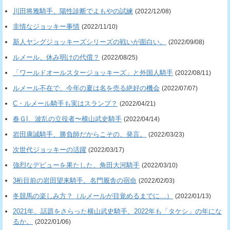
川田将雅騎手、陽性診断でよもやの試練
(2022/12/08)
非情なジョッキー事情
(2022/11/10)
新人ヤングジョッキーズシリーズの戦いが面白い。
(2022/09/08)
ルメール、休み明けの代償？
(2022/08/25)
「ワールドオールスタージョッキーズ」と外国人騎手
(2022/08/11)
ルメール不在で、今年の夏は名を売る絶好の機会
(2022/07/07)
C・ルメール騎手も実はスランプ？
(2022/04/21)
春ＧI、波乱の立役者〜横山武史騎手
(2022/04/14)
岩田康誠騎手、勝負師だからこその、発言。
(2022/03/23)
次世代ジョッキーの活躍
(2022/03/17)
強烈なデビューを果たした、角田大河騎手
(2022/03/10)
3桁目前の岩田望来騎手。名門厩舎の宿命
(2022/02/03)
冬競馬の楽しみ方？（ルメールが目覚めるまでに…）
(2022/01/13)
2021年、話題をさらった横山武史騎手、2022年も「タケシ」の年にな
るか。
(2022/01/06)