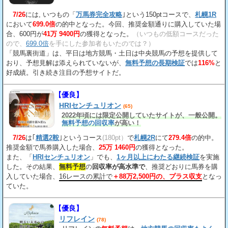
7/26
には, いつもの「
万馬券完全攻略
｣という150ptコースで、
札幌1R
において
699.0倍
の的中となった。今回、推奨金額通りに購入していた場
合、600円が
41万 9400円
の獲得となった。
（いつもの低額コースだった
ので、
699.0倍
を手にした参加者もいたのでは？）
「競馬裏街道」は、平日は地方競馬・土日は中央競馬の予想を提供して
おり、予想見解は添えられていないが、
無料予想の長期検証
では
116%
と
好成績。引き続き注目の予想サイトだ。
【優良】
HRIセンチュリオン
(65)
2022年頃には限定公開していたサイトが、一般公開。
無料予想の回収率
が高い！
7/26
は｢
精選2鞍
｣というコース
(180pt）
で
札幌2R
にて
279.4倍
の的中。
推奨金額で馬券購入した場合、
25万 1460円
の獲得となった。
また、「
HRIセンチュリオン
」でも、
1ヶ月以上にわたる継続検証
を実施
した。その結果、
無料予想
の
回収率が高水準で
、推奨どおりに馬券を購
入していた場合、
16レースの累計で
＋88万2,500円の、プラス収支
となっ
ていた。
【優良】
リフレイン
(78)