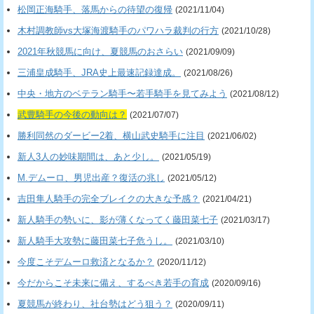
松岡正海騎手、落馬からの待望の復帰
(2021/11/04)
木村調教師vs大塚海渡騎手のパワハラ裁判の行方
(2021/10/28)
2021年秋競馬に向け、夏競馬のおさらい
(2021/09/09)
三浦皇成騎手、JRA史上最速記録達成。
(2021/08/26)
中央・地方のベテラン騎手〜若手騎手を見てみよう
(2021/08/12)
武豊騎手の今後の動向は？
(2021/07/07)
勝利同然のダービー2着、横山武史騎手に注目
(2021/06/02)
新人3人の妙味期間は、あと少し。
(2021/05/19)
M.デムーロ、男児出産？復活の兆し
(2021/05/12)
吉田隼人騎手の完全ブレイクの大きな予感？
(2021/04/21)
新人騎手の勢いに、影が薄くなってく藤田菜七子
(2021/03/17)
新人騎手大攻勢に藤田菜七子危うし。
(2021/03/10)
今度こそデムーロ救済となるか？
(2020/11/12)
今だからこそ未来に備え、するべき若手の育成
(2020/09/16)
夏競馬が終わり、社台勢はどう狙う？
(2020/09/11)