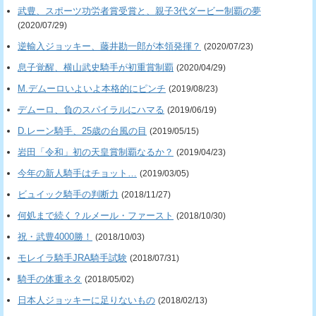
武豊、スポーツ功労者賞受賞と、親子3代ダービー制覇の夢
(2020/07/29)
逆輸入ジョッキー、藤井勘一郎が本領発揮？
(2020/07/23)
息子覚醒、横山武史騎手が初重賞制覇
(2020/04/29)
M.デムーロいよいよ本格的にピンチ
(2019/08/23)
デムーロ、負のスパイラルにハマる
(2019/06/19)
D.レーン騎手、25歳の台風の目
(2019/05/15)
岩田「令和」初の天皇賞制覇なるか？
(2019/04/23)
今年の新人騎手はチョット…
(2019/03/05)
ビュイック騎手の判断力
(2018/11/27)
何処まで続く？ルメール・ファースト
(2018/10/30)
祝・武豊4000勝！
(2018/10/03)
モレイラ騎手JRA騎手試験
(2018/07/31)
騎手の体重ネタ
(2018/05/02)
日本人ジョッキーに足りないもの
(2018/02/13)