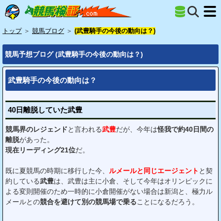
トップ
＞
競馬ブログ
＞
(武豊騎手の今後の動向は？)
競馬予想ブログ (武豊騎手の今後の動向は？)
武豊騎手の今後の動向は？
40日離脱していた武豊
競馬界のレジェンド
と言われる
武豊
だが、今年は
怪我で約40日間の
離脱
があった。
現在リーディング21位
だ。
既に夏競馬の時期に移行した今、
ルメールと同じエージェント
と契
約している
武豊
は、武豊は主に小倉、そして今年はオリンピックに
よる変則開催のため一時的に小倉開催がない場合は新潟と、極力ル
メールとの
競合を避けて別の競馬場で乗る
ことになるだろう。