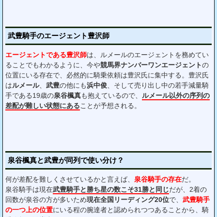
武豊騎手のエージェント豊沢師
エージェントである豊沢師
は、ルメールのエージェントを務めてい
ることでもわかるように、今や
競馬界ナンバーワンエージェント
の
位置にいる存在で、必然的に騎乗依頼は豊沢氏に集中する。豊沢氏
は
ルメール
、
武豊
の他にも
浜中俊
、そして売り出し中の若手減量騎
手である19歳の
泉谷楓真
も抱えているので、
ルメール以外の序列の
差配が難しい状態にある
ことが予想される。
泉谷楓真と武豊が同列で使い分け？
何が差配を難しくさせているかと言えば、
泉谷騎手の存在
だ。
泉谷騎手は現在
武豊騎手と勝ち星の数こそ31勝と同じ
だが、2着の
回数が泉谷の方が多いため
現在全国リーディング20位
で、
武豊騎手
の一つ上の位置
にいる程の腕達者と認められつつあることから、騎