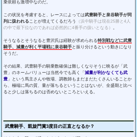
乗依頼も激増中なのだ。
この状況を考慮すると、レースによっては
武豊騎手と泉谷騎手が同
列に扱われる
ことが増えてくるだろう
（浜中騎手は現在25勝と4人
の中で最下位なのであれば必然的に4番手の扱いとなる）
。
そうなるとそうなると豊沢氏は経験が求められる
特別戦などに武豊
騎手、減量が利く平場戦に泉谷騎手
と振り分けるという動きになり
そうだ。
その結果、武豊騎手の騎乗数確保は難しくなりそうに映るが「武
豊」のネームバリューは当然今でも高く「
減量が利かなくても武
豊
」という馬主さんや牧場、調教師もまだまだたくさんいることか
ら、極端に馬の質、量が落ちるということはないが、全盛期と比べ
ると少しは落ちるのは否めないところといえる。
武豊騎手、凱旋門賞3度目の正直となるか？