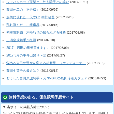
ジャパンカップ展望と、外人騎手との違い
(2017/11/21)
藤田伸二の「不合格」
(2017/09/26)
船橋に現れた、天才(？)中野省吾
(2017/08/28)
乱れ飛んだ、ご祝儀馬
(2017/08/15)
初重賞制覇 木幡巧也の知られざる性格
(2017/08/08)
三浦皇成騎手が復帰
(2017/07/18)
2017、岩田の馬券買えます。
(2017/05/09)
2017 3月の事件山盛り〜③
(2017/03/27)
悩める岩田の運命を変える超新星、ファンディーナ。
(2017/03/16)
藤田七菜子の最近は？
(2016/08/12)
どうした岩田康誠騎手!? 元NMB48の島田玲奈カフェ？
(2016/04/23)
無料予想のある、優良競馬予想サイト
▼ 当サイトの掲載方針について
当サイトでは独自の検証結果に基づきサイトを紹介しています。掲載リ