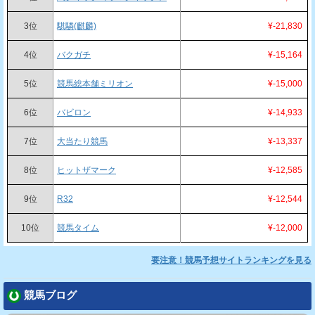
3位
騏驎(麒麟)
¥-21,830
4位
バクガチ
¥-15,164
5位
競馬総本舗ミリオン
¥-15,000
6位
バビロン
¥-14,933
7位
大当たり競馬
¥-13,337
8位
ヒットザマーク
¥-12,585
9位
R32
¥-12,544
10位
競馬タイム
¥-12,000
要注意！競馬予想サイトランキングを見る
競馬ブログ