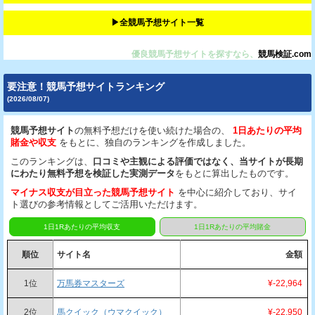
▶︎全競馬予想サイト一覧
優良競馬予想サイトを探すなら、
競馬検証.com
要注意！競馬予想サイトランキング
(2026/08/07)
競馬予想サイト
の無料予想だけを使い続けた場合の、
1日あたりの平均
賭金や収支
をもとに、独自のランキングを作成しました。
このランキングは、
口コミや主観による評価ではなく、当サイトが長期
にわたり無料予想を検証した実測データ
をもとに算出したものです。
マイナス収支が目立った競馬予想サイト
を中心に紹介しており、サイ
ト選びの参考情報としてご活用いただけます。
1日1Rあたりの平均収支
1日1Rあたりの平均賭金
順位
サイト名
金額
1位
万馬券マスターズ
¥-22,964
2位
馬クイック（ウマクイック）
¥-22,950