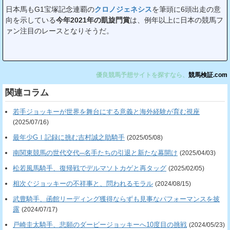
日本馬もG1宝塚記念連覇の
クロノジェネシス
を筆頭に6頭出走の意
向を示している
今年2021年の凱旋門賞
は、例年以上に日本の競馬フ
ァン注目のレースとなりそうだ。
優良競馬予想サイトを探すなら、
競馬検証.com
関連コラム
若手ジョッキーが世界を舞台にする意義と海外経験が育む視座
(2025/07/16)
最年少GⅠ記録に挑む吉村誠之助騎手
(2025/05/08)
南関東競馬の世代交代─名手たちの引退と新たな幕開け
(2025/04/03)
松若風馬騎手、復帰戦でデルマソトカゲと再タッグ
(2025/02/05)
相次ぐジョッキーの不祥事と、問われるモラル
(2024/08/15)
武豊騎手、函館リーディング獲得ならずも見事なパフォーマンスを披
露
(2024/07/17)
戸崎圭太騎手、悲願のダービージョッキーへ10度目の挑戦
(2024/05/23)