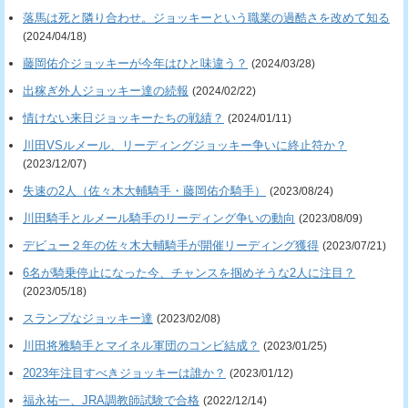
落馬は死と隣り合わせ。ジョッキーという職業の過酷さを改めて知る
(2024/04/18)
藤岡佑介ジョッキーが今年はひと味違う？
(2024/03/28)
出稼ぎ外人ジョッキー達の続報
(2024/02/22)
情けない来日ジョッキーたちの戦績？
(2024/01/11)
川田VSルメール、リーディングジョッキー争いに終止符か？
(2023/12/07)
失速の2人（佐々木大輔騎手・藤岡佑介騎手）
(2023/08/24)
川田騎手とルメール騎手のリーディング争いの動向
(2023/08/09)
デビュー２年の佐々木大輔騎手が開催リーディング獲得
(2023/07/21)
6名が騎乗停止になった今、チャンスを掴めそうな2人に注目？
(2023/05/18)
スランプなジョッキー達
(2023/02/08)
川田将雅騎手とマイネル軍団のコンビ結成？
(2023/01/25)
2023年注目すべきジョッキーは誰か？
(2023/01/12)
福永祐一、JRA調教師試験で合格
(2022/12/14)