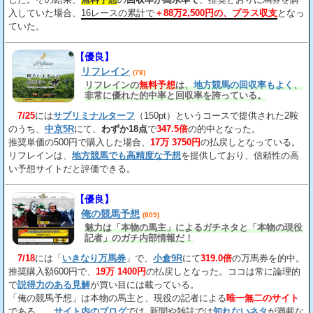
入していた場合、
16レースの累計で
＋88万2,500円の、プラス収支
となっ
ていた。
【優良】
リフレイン
(78)
リフレインの
無料予想
は、
地方競馬の回収率もよく
、
非常に優れた的中率と回収率を誇っている。
7/25
には
サブリミナルターフ
（150pt）というコースで提供された2鞍
のうち、
中京5R
にて、
わずか18点
で
347.5倍
の的中となった。
推奨単価の500円で購入した場合、
17万 3750円
の払戻しとなっている。
リフレインは、
地方競馬でも高精度な予想
を提供しており、信頼性の高
い予想サイトだと評価できる。
【優良】
俺の競馬予想
(809)
魅力は「本物の馬主」によるガチネタと「本物の現役
記者」のガチ内部情報だ！
7/18
には「
いきなり万馬券
」で、
小倉9R
にて
319.0倍
の万馬券を的中。
推奨購入額600円で、
19万 1400円
の払戻しとなった。ココは常に論理的
で
説得力のある見解
が買い目には載っている。
「俺の競馬予想」は本物の馬主と、現役の記者による
唯一無二のサイト
である。
サイト内のブログ
では､新聞や雑誌では
知れないネタ
が満載な