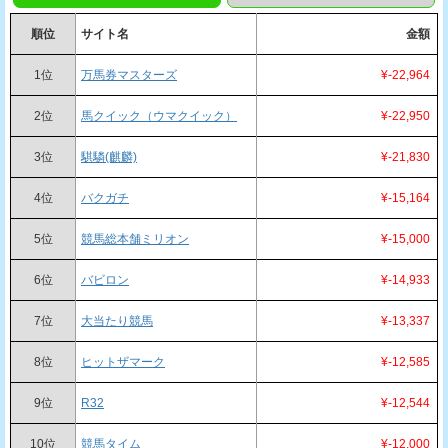
順位
サイト名
金額
1位
万馬券マスターズ
¥-22,964
2位
馬クイック（ウマクイック）
¥-22,950
3位
騏驎(麒麟)
¥-21,830
4位
バクガチ
¥-15,164
5位
競馬総本舗ミリオン
¥-15,000
6位
バビロン
¥-14,933
7位
大当たり競馬
¥-13,337
8位
ヒットザマーク
¥-12,585
9位
R32
¥-12,544
10位
競馬タイム
¥-12,000