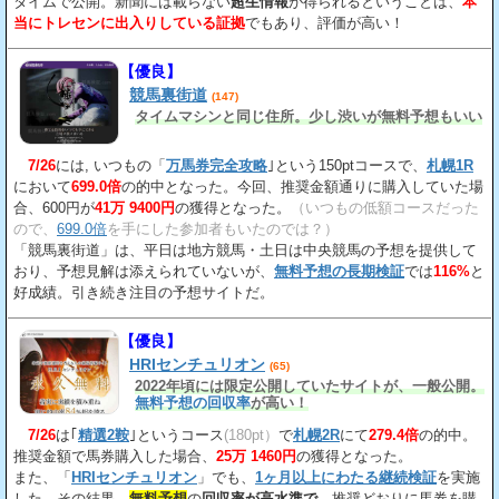
タイムで公開。新聞には載らない
超生情報
が得られるということは、
本
当にトレセンに出入りしている証拠
でもあり、評価が高い！
【優良】
競馬裏街道
(147)
タイムマシンと同じ住所。少し渋いが無料予想もいい
7/26
には, いつもの「
万馬券完全攻略
｣という150ptコースで、
札幌1R
において
699.0倍
の的中となった。今回、推奨金額通りに購入していた場
合、600円が
41万 9400円
の獲得となった。
（いつもの低額コースだった
ので、
699.0倍
を手にした参加者もいたのでは？）
「競馬裏街道」は、平日は地方競馬・土日は中央競馬の予想を提供して
おり、予想見解は添えられていないが、
無料予想の長期検証
では
116%
と
好成績。引き続き注目の予想サイトだ。
【優良】
HRIセンチュリオン
(65)
2022年頃には限定公開していたサイトが、一般公開。
無料予想の回収率
が高い！
7/26
は｢
精選2鞍
｣というコース
(180pt）
で
札幌2R
にて
279.4倍
の的中。
推奨金額で馬券購入した場合、
25万 1460円
の獲得となった。
また、「
HRIセンチュリオン
」でも、
1ヶ月以上にわたる継続検証
を実施
した。その結果、
無料予想
の
回収率が高水準で
、推奨どおりに馬券を購