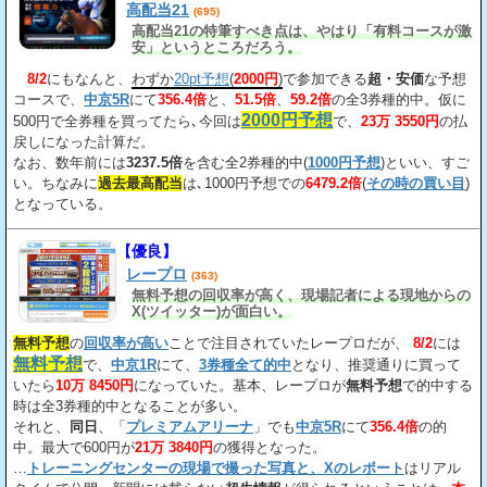
高配当21
(695)
高配当21の特筆すべき点は、やはり「有料コースが激
安」というところだろう。
8/2
にもなんと、
わずか
20pt予想
(
2000円
)
で参加できる
超・安価
な予想
コースで、
中京5R
にて
356.4倍
と、
51.5倍
、
59.2倍
の全3券種的中。仮に
2000円予想
500円で全券種を買ってたら､今回は
で、
23万 3550円
の払
戻しになった計算だ。
なお、数年前には
3237.5倍
を含む全2券種的中(
1000円予想
)といい、すご
い。ちなみに
過去最高配当
は､1000円予想での
6479.2倍
(
その時の買い目
)
となっている。
【優良】
レープロ
(363)
無料予想の回収率が高く、現場記者による現地からの
X(ツイッター)が面白い。
無料予想
の
回収率が高い
ことで注目されていたレープロだが、
8/2
には
無料予想
で、
中京1R
にて、
3券種全て的中
となり、推奨通りに買って
いたら
10万 8450円
になっていた。基本、レープロが
無料予想
で的中する
時は全3券種的中となることが多い。
それと、
同日
、「
プレミアムアリーナ
」でも
中京5R
にて
356.4倍
の的
中。最大で600円が
21万 3840円
の獲得となった。
…
トレーニングセンターの現場で撮った写真と、Xのレポート
はリアル