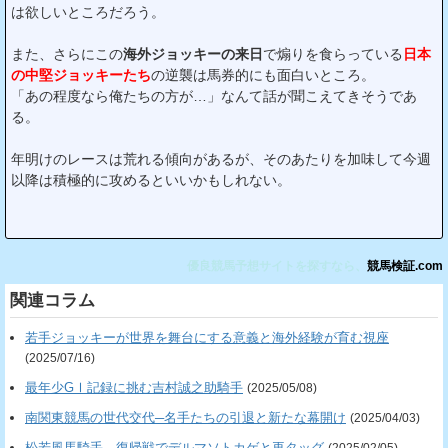
は欲しいところだろう。
また、さらにこの
海外ジョッキーの来日
で煽りを食らっている
日本
の中堅ジョッキーたち
の逆襲は馬券的にも面白いところ。
「あの程度なら俺たちの方が…」なんて話が聞こえてきそうであ
る。
年明けのレースは荒れる傾向があるが、そのあたりを加味して今週
以降は積極的に攻めるといいかもしれない。
優良競馬予想サイトを探すなら、
競馬検証.com
関連コラム
若手ジョッキーが世界を舞台にする意義と海外経験が育む視座
(2025/07/16)
最年少GⅠ記録に挑む吉村誠之助騎手
(2025/05/08)
南関東競馬の世代交代─名手たちの引退と新たな幕開け
(2025/04/03)
松若風馬騎手、復帰戦でデルマソトカゲと再タッグ