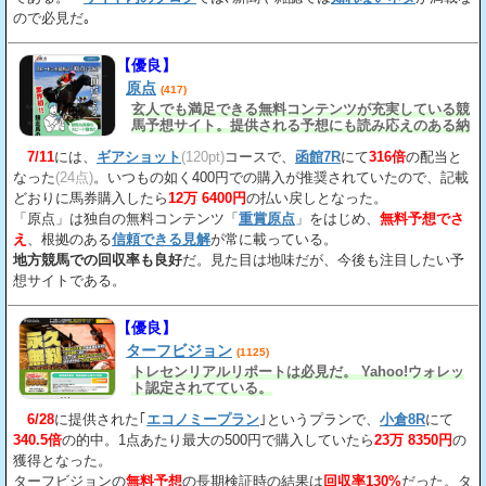
ので必見だ｡
【優良】
原点
(417)
玄人でも満足できる無料コンテンツが充実している競
馬予想サイト。提供される予想にも読み応えのある納
得の見解
が載っている。
7/11
には、
ギアショット
(120pt)
コースで、
函館7R
にて
316倍
の配当と
なった
(24点)
。いつもの如く400円での購入が推奨されていたので、記載
どおりに馬券購入したら
12万 6400円
の払い戻しとなった。
「原点」は独自の無料コンテンツ「
重賞原点
」をはじめ、
無料予想でさ
え
、根拠のある
信頼できる見解
が常に載っている。
地方競馬での回収率も良好
だ。見た目は地味だが、今後も注目したい予
想サイトである。
【優良】
ターフビジョン
(1125)
トレセンリアルリポートは必見だ。 Yahoo!ウォレッ
ト認定されてている。
6/28
に提供された｢
エコノミープラン
｣というプランで、
小倉8R
にて
340.5倍
の的中。1点あたり最大の500円で購入していたら
23万 8350円
の
獲得となった。
ターフビジョンの
無料予想
の長期検証時の結果は
回収率130%
だった。タ