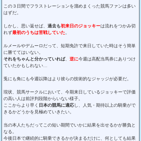
この３日間でフラストレーションを溜めまくった競馬ファンは多い
はずだ。
しかし、思い返せば、
過去も
初来日のジョッキー
は流れをつかみ切
れず
最初のうちは苦戦していた
。
ルメールやデムーロだって、短期免許で来日していた時はそう簡単
に勝ててはいない。
それをちゃんと分かっていれば
、
逆に
今週は高配当馬券にありつけ
ていたかもしれない…
兎にも角にも今週以降はより彼らの技術的なジャッジが必要だ。
現状、競馬サークルにおいて、今期来日しているジョッキーで評価
の高い人は前評判段階からいない様子。
ここからより早く
日本の競馬に適応
し、人気・期待以上の騎乗がで
きるかどうかを見極めていきたい。
当の本人たちだってこの短い期間でいかに結果を出せるかが勝負と
なる。
今後日本で継続的に騎乗できるかが決まるだけに、何としても結果