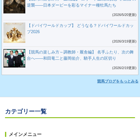
逆襲――日本ダービーを彩るマイナー種牡馬たち
(2026/5/20更新)
【ドバイワールドカップ】 どうなる？ドバイワールドカッ
プ2026
(2026/3/19更新)
【競馬の楽しみ方～調教師・厩舎編】 名手ふたり、次の舞
台へ――和田竜二と藤岡佑介、騎手人生の区切り
(2026/2/19更新)
競馬ブログをもっとみる
カテゴリー一覧
メインメニュー