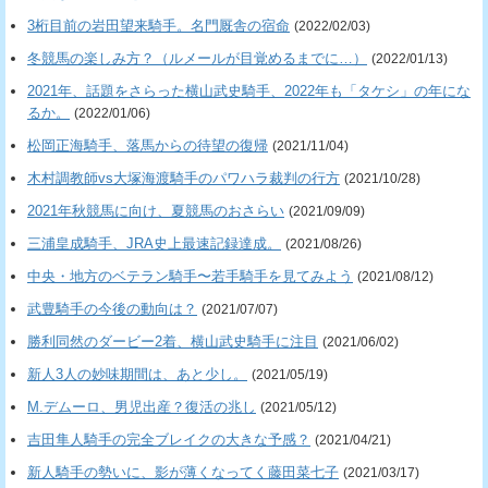
3桁目前の岩田望来騎手。名門厩舎の宿命
(2022/02/03)
冬競馬の楽しみ方？（ルメールが目覚めるまでに…）
(2022/01/13)
2021年、話題をさらった横山武史騎手、2022年も「タケシ」の年にな
るか。
(2022/01/06)
松岡正海騎手、落馬からの待望の復帰
(2021/11/04)
木村調教師vs大塚海渡騎手のパワハラ裁判の行方
(2021/10/28)
2021年秋競馬に向け、夏競馬のおさらい
(2021/09/09)
三浦皇成騎手、JRA史上最速記録達成。
(2021/08/26)
中央・地方のベテラン騎手〜若手騎手を見てみよう
(2021/08/12)
武豊騎手の今後の動向は？
(2021/07/07)
勝利同然のダービー2着、横山武史騎手に注目
(2021/06/02)
新人3人の妙味期間は、あと少し。
(2021/05/19)
M.デムーロ、男児出産？復活の兆し
(2021/05/12)
吉田隼人騎手の完全ブレイクの大きな予感？
(2021/04/21)
新人騎手の勢いに、影が薄くなってく藤田菜七子
(2021/03/17)