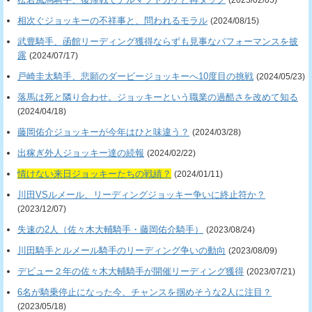
(2025/02/05)
相次ぐジョッキーの不祥事と、問われるモラル
(2024/08/15)
武豊騎手、函館リーディング獲得ならずも見事なパフォーマンスを披
露
(2024/07/17)
戸崎圭太騎手、悲願のダービージョッキーへ10度目の挑戦
(2024/05/23)
落馬は死と隣り合わせ。ジョッキーという職業の過酷さを改めて知る
(2024/04/18)
藤岡佑介ジョッキーが今年はひと味違う？
(2024/03/28)
出稼ぎ外人ジョッキー達の続報
(2024/02/22)
情けない来日ジョッキーたちの戦績？
(2024/01/11)
川田VSルメール、リーディングジョッキー争いに終止符か？
(2023/12/07)
失速の2人（佐々木大輔騎手・藤岡佑介騎手）
(2023/08/24)
川田騎手とルメール騎手のリーディング争いの動向
(2023/08/09)
デビュー２年の佐々木大輔騎手が開催リーディング獲得
(2023/07/21)
6名が騎乗停止になった今、チャンスを掴めそうな2人に注目？
(2023/05/18)