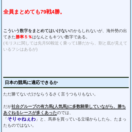
全員まとめても79戦4勝。
こういう数字をまとめてはいけない
のかもしれないが、海外勢の出
てきた
勝率５％
はなんともキツい数字である。
(モリスに関しては先月50鞍近く乗って1勝だから、割と底が見えて
いるフシはあるが)
日本の競馬に適応できるか
ただ勝てないだけならうるさく言うつもりもない。
だが
社台グループの有力馬(人気馬)に多数騎乗していながら、勝ち
あぐねるレースが多くあった
のでは、
そりゃねぇわ
「
」と、馬券を買っている立場からしたら、たまっ
たものではない。