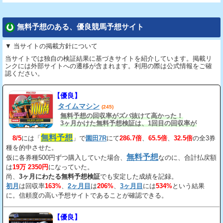
無料予想のある、優良競馬予想サイト
▼ 当サイトの掲載方針について
当サイトでは独自の検証結果に基づきサイトを紹介しています。掲載リ
ンクには外部サイトへの遷移が含まれます。利用の際は公式情報をご確
認ください。
【優良】
タイムマシン
(245)
無料予想の回収率がズバ抜けて高かった！
3ヶ月かけた無料予想検証は、1回目の回収率が
163%、2回目が206%、3回目が534%だ。
無料予想
8/5
には「
」で
園田7R
にて
286.7倍
、
65.5倍
、
32.5倍
の全3券
種を的中させた。
無料予想
仮に各券種500円ずつ購入していた場合、
なのに、合計払戻額
は
19万 2350円
になっていた。
尚、
3ヶ月にわたる無料予想検証
でも安定した成績を記録。
初月
は回収率
163%
、
2ヶ月目
は
206%
、
3ヶ月目
には
534%
という結果
に。信頼度の高い予想サイトであることが確認できる。
【優良】