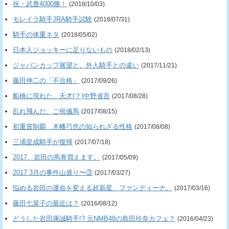
祝・武豊4000勝！
(2018/10/03)
モレイラ騎手JRA騎手試験
(2018/07/31)
騎手の体重ネタ
(2018/05/02)
日本人ジョッキーに足りないもの
(2018/02/13)
ジャパンカップ展望と、外人騎手との違い
(2017/11/21)
藤田伸二の「不合格」
(2017/09/26)
船橋に現れた、天才(？)中野省吾
(2017/08/28)
乱れ飛んだ、ご祝儀馬
(2017/08/15)
初重賞制覇 木幡巧也の知られざる性格
(2017/08/08)
三浦皇成騎手が復帰
(2017/07/18)
2017、岩田の馬券買えます。
(2017/05/09)
2017 3月の事件山盛り〜③
(2017/03/27)
悩める岩田の運命を変える超新星、ファンディーナ。
(2017/03/16)
藤田七菜子の最近は？
(2016/08/12)
どうした岩田康誠騎手!? 元NMB48の島田玲奈カフェ？
(2016/04/23)