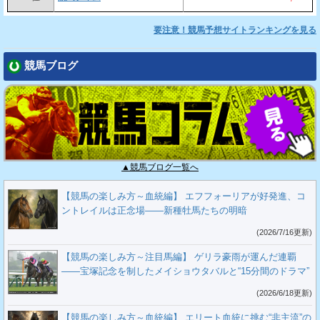
要注意！競馬予想サイトランキングを見る
競馬ブログ
▲競馬ブログ一覧へ
【競馬の楽しみ方～血統編】 エフフォーリアが好発進、コ
ントレイルは正念場――新種牡馬たちの明暗
(2026/7/16更新)
【競馬の楽しみ方～注目馬編】 ゲリラ豪雨が運んだ連覇
――宝塚記念を制したメイショウタバルと“15分間のドラマ”
(2026/6/18更新)
【競馬の楽しみ方～血統編】 エリート血統に挑む“非主流”の