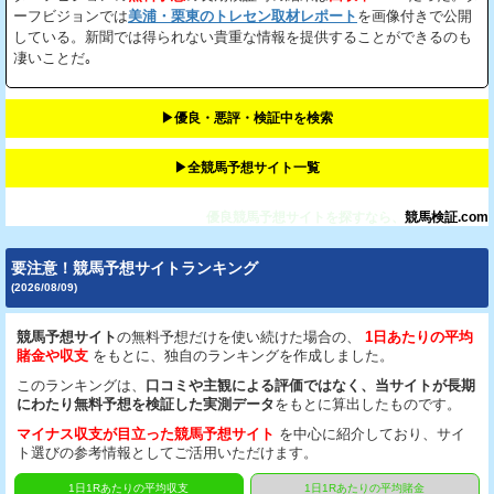
ーフビジョンでは
美浦・栗東のトレセン取材レポート
を画像付きで公開
している。新聞では得られない貴重な情報を提供することができるのも
凄いことだ｡
▶︎優良・悪評・検証中を検索
▶︎全競馬予想サイト一覧
優良競馬予想サイトを探すなら、
競馬検証.com
要注意！競馬予想サイトランキング
(2026/08/09)
競馬予想サイト
の無料予想だけを使い続けた場合の、
1日あたりの平均
賭金や収支
をもとに、独自のランキングを作成しました。
このランキングは、
口コミや主観による評価ではなく、当サイトが長期
にわたり無料予想を検証した実測データ
をもとに算出したものです。
マイナス収支が目立った競馬予想サイト
を中心に紹介しており、サイ
ト選びの参考情報としてご活用いただけます。
1日1Rあたりの平均収支
1日1Rあたりの平均賭金