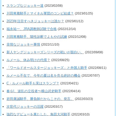
スランプなジョッキー達
(2023/02/08)
川田将雅騎手とマイネル軍団のコンビ結成？
(2023/01/25)
2023年注目すべきジョッキーは誰か？
(2023/01/12)
福永祐一、JRA調教師試験で合格
(2022/12/14)
川田将雅騎手、陽性診断でよもやの試練
(2022/12/08)
非情なジョッキー事情
(2022/11/10)
新人ヤングジョッキーズシリーズの戦いが面白い。
(2022/09/08)
ルメール、休み明けの代償？
(2022/08/25)
「ワールドオールスタージョッキーズ」と外国人騎手
(2022/08/11)
ルメール不在で、今年の夏は名を売る絶好の機会
(2022/07/07)
C・ルメール騎手も実はスランプ？
(2022/04/21)
春ＧI、波乱の立役者〜横山武史騎手
(2022/04/14)
岩田康誠騎手、勝負師だからこその、発言。
(2022/03/23)
次世代ジョッキーの活躍
(2022/03/17)
強烈なデビューを果たした、角田大河騎手
(2022/03/10)