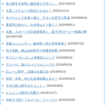
新人騎手大攻勢に藤田菜七子危うし。
(2021/03/10)
今度こそデムーロ救済となるか？
(2020/11/12)
今だからこそ未来に備え、するべき若手の育成
(2020/09/16)
夏競馬が終わり、社台勢はどう狙う？
(2020/09/11)
武豊、スポーツ功労者賞受賞と、親子3代ダービー制覇の夢
(2020/07/29)
逆輸入ジョッキー、藤井勘一郎が本領発揮？
(2020/07/23)
息子覚醒、横山武史騎手が初重賞制覇
(2020/04/29)
M.デムーロいよいよ本格的にピンチ
(2019/08/23)
デムーロ、負のスパイラルにハマる
(2019/06/19)
D.レーン騎手、25歳の台風の目
(2019/05/15)
岩田「令和」初の天皇賞制覇なるか？
(2019/04/23)
今年の新人騎手はチョット…
(2019/03/05)
ビュイック騎手の判断力
(2018/11/27)
何処まで続く？ルメール・ファースト
(2018/10/30)