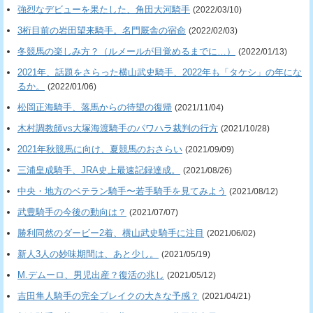
強烈なデビューを果たした、角田大河騎手
(2022/03/10)
3桁目前の岩田望来騎手。名門厩舎の宿命
(2022/02/03)
冬競馬の楽しみ方？（ルメールが目覚めるまでに…）
(2022/01/13)
2021年、話題をさらった横山武史騎手、2022年も「タケシ」の年にな
るか。
(2022/01/06)
松岡正海騎手、落馬からの待望の復帰
(2021/11/04)
木村調教師vs大塚海渡騎手のパワハラ裁判の行方
(2021/10/28)
2021年秋競馬に向け、夏競馬のおさらい
(2021/09/09)
三浦皇成騎手、JRA史上最速記録達成。
(2021/08/26)
中央・地方のベテラン騎手〜若手騎手を見てみよう
(2021/08/12)
武豊騎手の今後の動向は？
(2021/07/07)
勝利同然のダービー2着、横山武史騎手に注目
(2021/06/02)
新人3人の妙味期間は、あと少し。
(2021/05/19)
M.デムーロ、男児出産？復活の兆し
(2021/05/12)
吉田隼人騎手の完全ブレイクの大きな予感？
(2021/04/21)