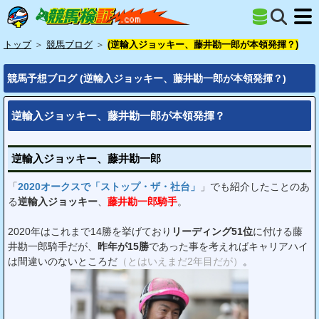
トップ
＞
競馬ブログ
＞
(逆輸入ジョッキー、藤井勘一郎が本領発揮？)
競馬予想ブログ (逆輸入ジョッキー、藤井勘一郎が本領発揮？)
逆輸入ジョッキー、藤井勘一郎が本領発揮？
逆輸入ジョッキー、藤井勘一郎
「
2020オークスで「ストップ・ザ・社台」
」でも紹介したことのあ
る
逆輸入ジョッキー
、
藤井勘一郎騎手
。
2020年はこれまで14勝を挙げており
リーディング51位
に付ける藤
井勘一郎騎手だが、
昨年が15勝
であった事を考えればキャリアハイ
は間違いのないところだ
（とはいえまだ2年目だが）
。