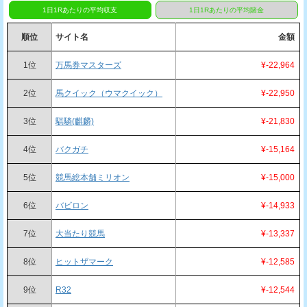
1日1Rあたりの平均収支
1日1Rあたりの平均賭金
順位
サイト名
金額
1位
万馬券マスターズ
¥-22,964
2位
馬クイック（ウマクイック）
¥-22,950
3位
騏驎(麒麟)
¥-21,830
4位
バクガチ
¥-15,164
5位
競馬総本舗ミリオン
¥-15,000
6位
バビロン
¥-14,933
7位
大当たり競馬
¥-13,337
8位
ヒットザマーク
¥-12,585
9位
R32
¥-12,544