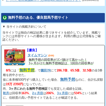
(2016/04/23)
無料予想のある、優良競馬予想サイト
▼ 当サイトの掲載方針について
当サイトでは独自の検証結果に基づきサイトを紹介しています。掲載リ
ンクには外部サイトへの遷移が含まれます。利用の際は公式情報をご確
認ください。
【優良】
タイムマシン
(244)
無料予想の回収率がズバ抜けて高かった！
3ヶ月かけた無料予想検証は、1回目の回収率が
163%、2回目が206%、3回目が534%だ。
無料予想
8/5
には「
」で
園田7R
にて
286.7倍
、
65.5倍
、
32.5倍
の全3券
種を的中させた。
無料予想
仮に各券種500円ずつ購入していた場合、
なのに、合計払戻額
は
19万 2350円
になっていた。
尚、
3ヶ月にわたる無料予想検証
でも安定した成績を記録。
初月
は回収率
163%
、
2ヶ月目
は
206%
、
3ヶ月目
には
534%
という結果
に。信頼度の高い予想サイトであることが確認できる。