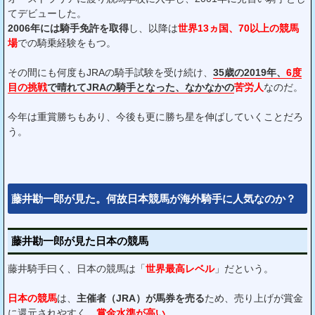
てデビューした。
2006年には騎手免許を取得
し、以降は
世界13ヵ国、70以上の競馬
場
での騎乗経験をもつ。
その間にも何度もJRAの騎手試験を受け続け、
35歳の2019年、
6度
目の挑戦
で晴れてJRAの騎手となった、なかなかの
苦労人
なのだ。
今年は重賞勝ちもあり、今後も更に勝ち星を伸ばしていくことだろ
う。
藤井勘一郎が見た。何故日本競馬が海外騎手に人気なのか？
藤井勘一郎が見た日本の競馬
藤井騎手曰く、日本の競馬は「
世界最高レベル
」だという。
日本の競馬
は、
主催者（JRA）が馬券を売る
ため、売り上げが賞金
に還元されやすく、
賞金水準が高い
。