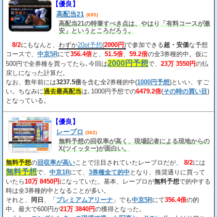
【優良】
高配当21
(695)
高配当21の特筆すべき点は、やはり「有料コースが激
安」というところだろう。
8/2
にもなんと、
わずか
20pt予想
(
2000円
)
で参加できる
超・安価
な予想
コースで、
中京5R
にて
356.4倍
と、
51.5倍
、
59.2倍
の全3券種的中。仮に
2000円予想
500円で全券種を買ってたら､今回は
で、
23万 3550円
の払
戻しになった計算だ。
なお、数年前には
3237.5倍
を含む全2券種的中(
1000円予想
)といい、すご
い。ちなみに
過去最高配当
は､1000円予想での
6479.2倍
(
その時の買い目
)
となっている。
【優良】
レープロ
(362)
無料予想の回収率が高く、現場記者による現地からの
X(ツイッター)が面白い。
無料予想
の
回収率が高い
ことで注目されていたレープロだが、
8/2
には
無料予想
で、
中京1R
にて、
3券種全て的中
となり、推奨通りに買って
いたら
10万 8450円
になっていた。基本、レープロが
無料予想
で的中する
時は全3券種的中となることが多い。
それと、
同日
、「
プレミアムアリーナ
」でも
中京5R
にて
356.4倍
の的
中。最大で600円が
21万 3840円
の獲得となった。