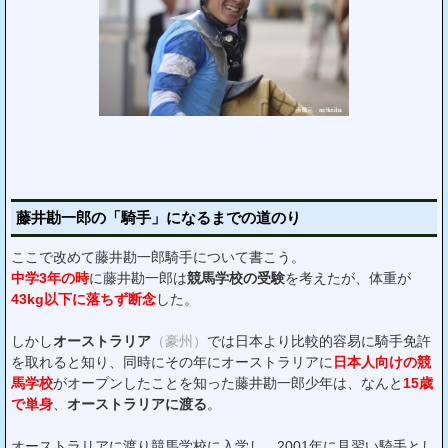
藤井勘一郎の「騎手」になるまでの道のり
ここで改めて藤井勘一郎騎手について書こう。
中学3年の時
に藤井勘一郎は
競馬学校の受験
を考えたが、体重が
43kg以下に落ちず断念
した。
しかし
オーストラリア
（豪州）
では日本より比較的容易に騎手免許
を取れると知り、同時にその年にオーストラリアに
日本人向けの競
馬学校
がオープンしたことを知った藤井勘一郎少年は、なんと
15歳
で単身
、
オーストラリアに渡る
。
オーストラリアに渡り競馬学校に入学し、2001年に見習い騎手とし