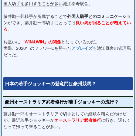
国人騎手を多用することが多い
池江泰寿厩舎。
藤井勘一郎騎手が所属することで
外国人騎手とのコミュニケーショ
ン
ができ、藤井勘一郎騎手にとっては
良い馬が回ることが増えてい
る
。
お互いに
「WIN&WIN」の関係
となっているのだ。
実際、2020年のフラワーCを勝った
アブレイズ
も池江厩舎の管理馬
だった。
日本の若手ジョッキーの登竜門は豪州競馬？
豪州オーストラリア武者修行が若手ジョッキーの流行？
藤井勘一郎もオーストラリアで騎手としての経験を積んだわけだ
が、最近若手ジョッキーが
オーストラリア武者修行
に行き、逞しく
なって帰って来ることが多い。