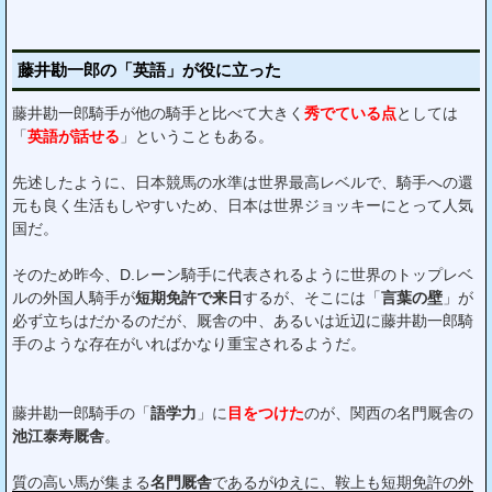
藤井勘一郎の「英語」が役に立った
藤井勘一郎騎手が他の騎手と比べて大きく
秀でている点
としては
「
英語が話せる
」ということもある。
先述したように、日本競馬の水準は世界最高レベルで、騎手への還
元も良く生活もしやすいため、日本は世界ジョッキーにとって人気
国だ。
そのため昨今、D.レーン騎手に代表されるように世界のトップレベ
ルの外国人騎手が
短期免許で来日
するが、そこには「
言葉の壁
」が
必ず立ちはだかるのだが、厩舎の中、あるいは近辺に藤井勘一郎騎
手のような存在がいればかなり重宝されるようだ。
藤井勘一郎騎手の「
語学力
」に
目をつけた
のが、関西の名門厩舎の
池江泰寿厩舎
。
質の高い馬が集まる
名門厩舎
であるがゆえに、鞍上も短期免許の外