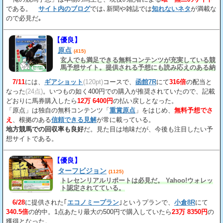
である。
サイト内のブログ
では､新聞や雑誌では
知れないネタ
が満載な
ので必見だ｡
【優良】
原点
(415)
玄人でも満足できる無料コンテンツが充実している競
馬予想サイト。提供される予想にも読み応えのある納
得の見解
が載っている。
7/11
には、
ギアショット
(120pt)
コースで、
函館7R
にて
316倍
の配当と
なった
(24点)
。いつもの如く400円での購入が推奨されていたので、記載
どおりに馬券購入したら
12万 6400円
の払い戻しとなった。
「原点」は独自の無料コンテンツ「
重賞原点
」をはじめ、
無料予想でさ
え
、根拠のある
信頼できる見解
が常に載っている。
地方競馬での回収率も良好
だ。見た目は地味だが、今後も注目したい予
想サイトである。
【優良】
ターフビジョン
(1125)
トレセンリアルリポートは必見だ。 Yahoo!ウォレッ
ト認定されてている。
6/28
に提供された｢
エコノミープラン
｣というプランで、
小倉8R
にて
340.5倍
の的中。1点あたり最大の500円で購入していたら
23万 8350円
の
獲得となった。