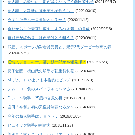
新人騎手の勢いに、影が薄くなってく藤田菜七子
(2021/03/17)
新人騎手大攻勢に藤田菜七子危うし。
(2021/03/10)
今度こそデムーロ救済となるか？
(2020/11/12)
今だからこそ未来に備え、するべき若手の育成
(2020/09/16)
夏競馬が終わり、社台勢はどう狙う？
(2020/09/11)
武豊、スポーツ功労者賞受賞と、親子3代ダービー制覇の夢
(2020/07/29)
逆輸入ジョッキー、藤井勘一郎が本領発揮？
(2020/07/23)
息子覚醒、横山武史騎手が初重賞制覇
(2020/04/29)
M.デムーロいよいよ本格的にピンチ
(2019/08/23)
デムーロ、負のスパイラルにハマる
(2019/06/19)
D.レーン騎手、25歳の台風の目
(2019/05/15)
岩田「令和」初の天皇賞制覇なるか？
(2019/04/23)
今年の新人騎手はチョット…
(2019/03/05)
ビュイック騎手の判断力
(2018/11/27)
何処まで続く？ルメール・ファースト
(2018/10/30)