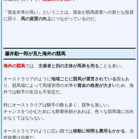
「賞金水準が高い」ということは、賞金が競馬産業への新たな投資
に回り、
馬の資質の向上
につながっているのだ。
藤井勘一郎が見た海外の競馬
海外の競馬
では、
主催者と別の主体が馬券を売る
ことも多い。
オーストラリアのように
地域ごとに競馬が運営されている
国もあ
り、競馬場によって馬場管理の水準や
賞金の格差が大きい
ため、海
外では騎手の生活も不安定だ。
特にオーストラリアは騎手の数も多く、競争も激しい。
チャンスをつかむためにも騎乗依頼があれば、色々な競馬場に出向
かなくてはならない。
オーストラリアのように広い国では
移動に時間も費用もかかる
。当
然旅費は自腹だ。