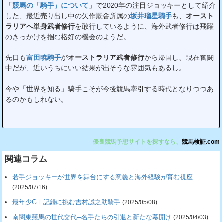
「
競馬の「騎手」について
」で2020年の注目ジョッキーとして紹介
した、最近売り出し中の矢作厩舎所属の
坂井瑠星騎手
も、
オースト
ラリアへ単身武者修行
を敢行しているように、海外武者修行は飛躍
のきっかけを掴む格好の機会のようだ。
先日も
富田暁騎手
が
オーストラリア武者修行
から帰国し、現在奮闘
中だが、近いうちにいい結果が出そうな雰囲気もあるし。
今や「世界を知る」騎手こそが今後競馬牽引する時代となりつつあ
るのかもしれない。
優良競馬予想サイトを探すなら、
競馬検証.com
関連コラム
若手ジョッキーが世界を舞台にする意義と海外経験が育む視座
(2025/07/16)
最年少GⅠ記録に挑む吉村誠之助騎手
(2025/05/08)
南関東競馬の世代交代─名手たちの引退と新たな幕開け
(2025/04/03)