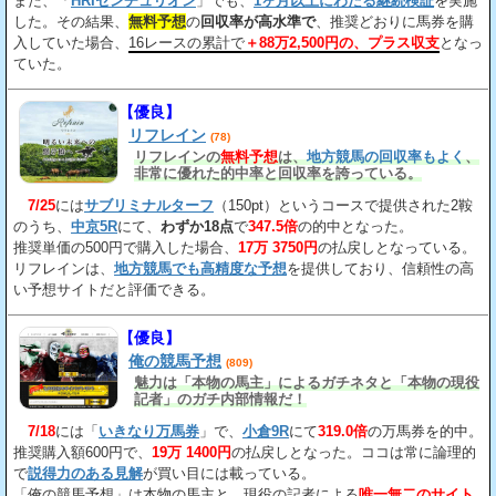
また、「
HRIセンチュリオン
」でも、
1ヶ月以上にわたる継続検証
を実施
した。その結果、
無料予想
の
回収率が高水準で
、推奨どおりに馬券を購
入していた場合、
16レースの累計で
＋88万2,500円の、プラス収支
となっ
ていた。
【優良】
リフレイン
(78)
リフレインの
無料予想
は、
地方競馬の回収率もよく
、
非常に優れた的中率と回収率を誇っている。
7/25
には
サブリミナルターフ
（150pt）というコースで提供された2鞍
のうち、
中京5R
にて、
わずか18点
で
347.5倍
の的中となった。
推奨単価の500円で購入した場合、
17万 3750円
の払戻しとなっている。
リフレインは、
地方競馬でも高精度な予想
を提供しており、信頼性の高
い予想サイトだと評価できる。
【優良】
俺の競馬予想
(809)
魅力は「本物の馬主」によるガチネタと「本物の現役
記者」のガチ内部情報だ！
7/18
には「
いきなり万馬券
」で、
小倉9R
にて
319.0倍
の万馬券を的中。
推奨購入額600円で、
19万 1400円
の払戻しとなった。ココは常に論理的
で
説得力のある見解
が買い目には載っている。
「俺の競馬予想」は本物の馬主と、現役の記者による
唯一無二のサイト