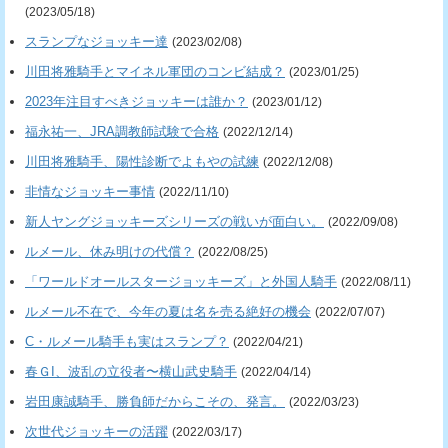
(2023/05/18)
スランプなジョッキー達
(2023/02/08)
川田将雅騎手とマイネル軍団のコンビ結成？
(2023/01/25)
2023年注目すべきジョッキーは誰か？
(2023/01/12)
福永祐一、JRA調教師試験で合格
(2022/12/14)
川田将雅騎手、陽性診断でよもやの試練
(2022/12/08)
非情なジョッキー事情
(2022/11/10)
新人ヤングジョッキーズシリーズの戦いが面白い。
(2022/09/08)
ルメール、休み明けの代償？
(2022/08/25)
「ワールドオールスタージョッキーズ」と外国人騎手
(2022/08/11)
ルメール不在で、今年の夏は名を売る絶好の機会
(2022/07/07)
C・ルメール騎手も実はスランプ？
(2022/04/21)
春ＧI、波乱の立役者〜横山武史騎手
(2022/04/14)
岩田康誠騎手、勝負師だからこその、発言。
(2022/03/23)
次世代ジョッキーの活躍
(2022/03/17)