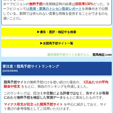
ターフビジョンの
無料予想
の長期検証時の結果は
回収率130%
だった。タ
ーフビジョンでは
美浦・栗東のトレセン取材レポート
を画像付きで公開
している。新聞では得られない貴重な情報を提供することができるのも
凄いことだ｡
▶︎優良・悪評・検証中を検索
▶︎全競馬予想サイト一覧
優良競馬予想サイトを探すなら、
競馬検証.com
要注意！競馬予想サイトランキング
(2026/08/08)
競馬予想サイト
の無料予想だけを使い続けた場合の、
1日あたりの平均
賭金や収支
をもとに、独自のランキングを作成しました。
このランキングは、
口コミや主観による評価ではなく、当サイトが長期
にわたり無料予想を検証した実測データ
をもとに算出したものです。
マイナス収支が目立った競馬予想サイト
を中心に紹介しており、サイ
ト選びの参考情報としてご活用いただけます。