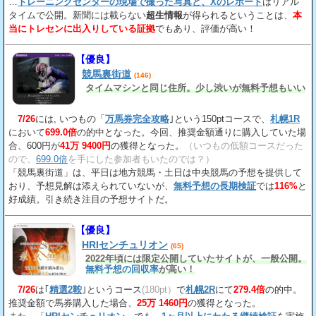
…
トレーニングセンターの現場で撮った写真と、Xのレポート
はリアル
タイムで公開。新聞には載らない
超生情報
が得られるということは、
本
当にトレセンに出入りしている証拠
でもあり、評価が高い！
【優良】
競馬裏街道
(146)
タイムマシンと同じ住所。少し渋いが無料予想もいい
7/26
には, いつもの「
万馬券完全攻略
｣という150ptコースで、
札幌1R
において
699.0倍
の的中となった。今回、推奨金額通りに購入していた場
合、600円が
41万 9400円
の獲得となった。
（いつもの低額コースだった
ので、
699.0倍
を手にした参加者もいたのでは？）
「競馬裏街道」は、平日は地方競馬・土日は中央競馬の予想を提供して
おり、予想見解は添えられていないが、
無料予想の長期検証
では
116%
と
好成績。引き続き注目の予想サイトだ。
【優良】
HRIセンチュリオン
(65)
2022年頃には限定公開していたサイトが、一般公開。
無料予想の回収率
が高い！
7/26
は｢
精選2鞍
｣というコース
(180pt）
で
札幌2R
にて
279.4倍
の的中。
推奨金額で馬券購入した場合、
25万 1460円
の獲得となった。