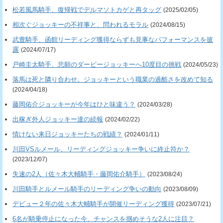
松若風馬騎手、復帰戦でデルマソトカゲと再タッグ
(2025/02/05)
相次ぐジョッキーの不祥事と、問われるモラル
(2024/08/15)
武豊騎手、函館リーディング獲得ならずも見事なパフォーマンスを披
露
(2024/07/17)
戸崎圭太騎手、悲願のダービージョッキーへ10度目の挑戦
(2024/05/23)
落馬は死と隣り合わせ。ジョッキーという職業の過酷さを改めて知る
(2024/04/18)
藤岡佑介ジョッキーが今年はひと味違う？
(2024/03/28)
出稼ぎ外人ジョッキー達の続報
(2024/02/22)
情けない来日ジョッキーたちの戦績？
(2024/01/11)
川田VSルメール、リーディングジョッキー争いに終止符か？
(2023/12/07)
失速の2人（佐々木大輔騎手・藤岡佑介騎手）
(2023/08/24)
川田騎手とルメール騎手のリーディング争いの動向
(2023/08/09)
デビュー２年の佐々木大輔騎手が開催リーディング獲得
(2023/07/21)
6名が騎乗停止になった今、チャンスを掴めそうな2人に注目？