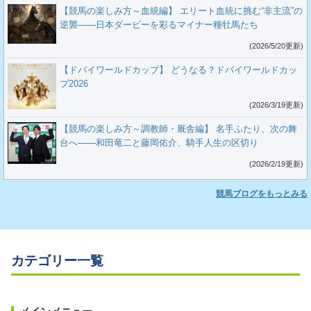
【競馬の楽しみ方～血統編】 エリート血統に挑む“非主流”の
逆襲――日本ダービーを彩るマイナー種牡馬たち
(2026/5/20更新)
【ドバイワールドカップ】 どうなる？ドバイワールドカッ
プ2026
(2026/3/19更新)
【競馬の楽しみ方～調教師・厩舎編】 名手ふたり、次の舞
台へ――和田竜二と藤岡佑介、騎手人生の区切り
(2026/2/19更新)
競馬ブログをもっとみる
カテゴリー一覧