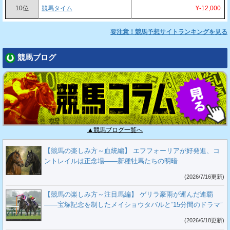
10位
競馬タイム
¥-12,000
要注意！競馬予想サイトランキングを見る
競馬ブログ
▲競馬ブログ一覧へ
【競馬の楽しみ方～血統編】 エフフォーリアが好発進、コ
ントレイルは正念場――新種牡馬たちの明暗
(2026/7/16更新)
【競馬の楽しみ方～注目馬編】 ゲリラ豪雨が運んだ連覇
――宝塚記念を制したメイショウタバルと“15分間のドラマ”
(2026/6/18更新)