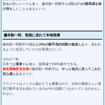
賞金の安いレースも多く、藤井勘一郎騎手も
1日に2つの競馬場を掛
け持ち
したこともあるという。
藤井勘一郎、母国に戻れて本領発揮
藤井勘一郎騎手の場合は
JRAの騎手免許試験の勉強
もあり、追われ
るように生活していたのが実感だという。
それが一転、
日本では
栗東トレセン
、競馬場で100%集中できる。
奈良県御所市出身
の藤井勘一郎騎手は、
やっと地元に戻ってこれた
安心感
もあるそうだ。
アスリートはメンタル面がとても重要なので、日本の素晴らしい環
境で騎手生活を送れているのが今の活躍につながっているのかもし
れない。