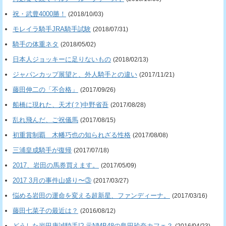
祝・武豊4000勝！
(2018/10/03)
モレイラ騎手JRA騎手試験
(2018/07/31)
騎手の体重ネタ
(2018/05/02)
日本人ジョッキーに足りないもの
(2018/02/13)
ジャパンカップ展望と、外人騎手との違い
(2017/11/21)
藤田伸二の「不合格」
(2017/09/26)
船橋に現れた、天才(？)中野省吾
(2017/08/28)
乱れ飛んだ、ご祝儀馬
(2017/08/15)
初重賞制覇 木幡巧也の知られざる性格
(2017/08/08)
三浦皇成騎手が復帰
(2017/07/18)
2017、岩田の馬券買えます。
(2017/05/09)
2017 3月の事件山盛り〜③
(2017/03/27)
悩める岩田の運命を変える超新星、ファンディーナ。
(2017/03/16)
藤田七菜子の最近は？
(2016/08/12)
どうした岩田康誠騎手!? 元NMB48の島田玲奈カフェ？