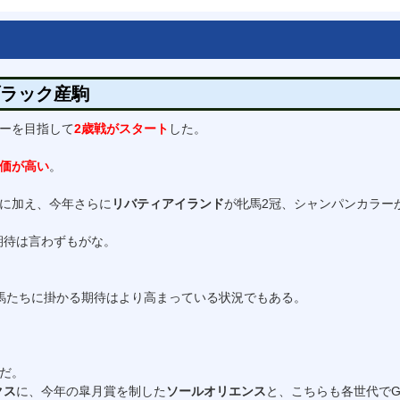
ラック産駒
ーを目指して
2歳戦がスタート
した。
価が高い
。
に加え、今年さらに
リバティアイランド
が牝馬2冠、シャンパンカラーが
期待は言わずもがな。
馬たちに掛かる期待はより高まっている状況でもある。
だ。
クス
に、今年の皐月賞を制した
ソールオリエンス
と、こちらも各世代で