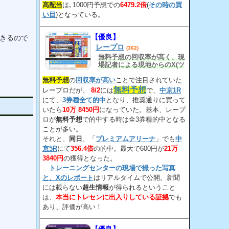
高配当
は､1000円予想での
6479.2倍
(
その時の買
い目
)となっている。
【優良】
きるので
レープロ
(362)
無料予想の回収率が高く、現
場記者による現地からのX(ツ
イッター)が面白い。
無料予想
の
回収率が高い
ことで注目されていた
無料予想
レープロだが、
8/2
には
で、
中京1R
にて、
3券種全て的中
となり、推奨通りに買って
いたら
10万 8450円
になっていた。基本、レープ
ロが
無料予想
で的中する時は全3券種的中となる
ことが多い。
それと、
同日
、「
プレミアムアリーナ
」でも
中
京5R
にて
356.4倍
の的中。最大で600円が
21万
3840円
の獲得となった。
…
トレーニングセンターの現場で撮った写真
と、Xのレポート
はリアルタイムで公開。新聞
には載らない
超生情報
が得られるということ
は、
本当にトレセンに出入りしている証拠
でも
あり、評価が高い！
。