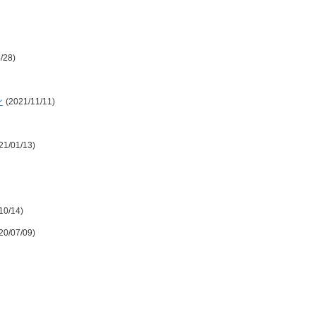
/28)
ン
(2021/11/11)
21/01/13)
10/14)
20/07/09)