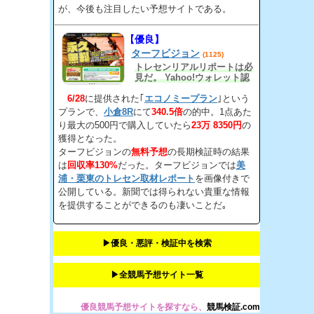
が、今後も注目したい予想サイトである。
【優良】
ターフビジョン
(1125)
トレセンリアルリポートは必
見だ。 Yahoo!ウォレット認
定されてている。
6/28
に提供された｢
エコノミープラン
｣という
プランで、
小倉8R
にて
340.5倍
の的中。1点あた
り最大の500円で購入していたら
23万 8350円
の
獲得となった。
ターフビジョンの
無料予想
の長期検証時の結果
は
回収率130%
だった。ターフビジョンでは
美
浦・栗東のトレセン取材レポート
を画像付きで
公開している。新聞では得られない貴重な情報
を提供することができるのも凄いことだ｡
▶︎優良・悪評・検証中を検索
▶︎全競馬予想サイト一覧
優良競馬予想サイトを探すなら、
競馬検証.com