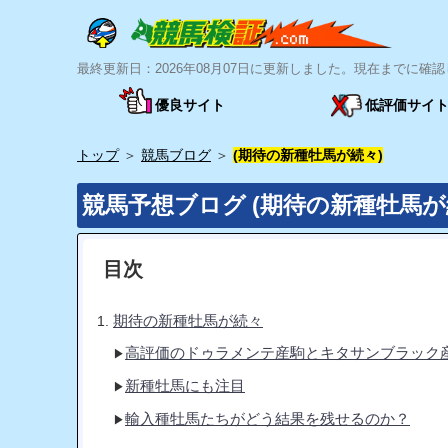
最終更新日：2026年08月07日に更新しました。現在までに確認
優良サイト
低評価サイ
トップ
＞
競馬ブログ
＞
(期待の新種牡馬が続々)
競馬予想ブログ (期待の新種牡馬が
目次
期待の新種牡馬が続々
高評価のドゥラメンテ産駒とキタサンブラック
新種牡馬にも注目
輸入種牡馬たちがどう結果を残せるのか？