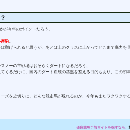
？
か
が今年のポイントだろう。
ル産駒
。
星は挙げられると思うが、あとは上のクラスに上がってどこまで底力を
ースノーの主戦場はおそらくダートになるだろう。
えてくるだけに、国内のダート血統の基盤を整える目的もあり、この初
ーズを皮切りに、どんな競走馬が現れるのか、今年もまたワクワクする
優良競馬予想サイトを探すなら、