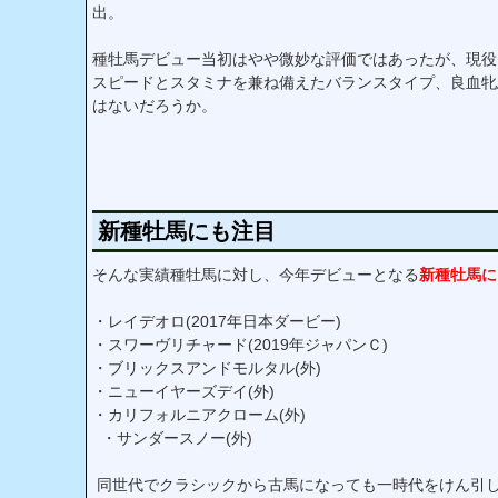
出。
種牡馬デビュー当初はやや微妙な評価ではあったが、現役
スピードとスタミナを兼ね備えたバランスタイプ、良血牝
はないだろうか。
新種牡馬にも注目
そんな実績種牡馬に対し、今年デビューとなる
新種牡馬に
・レイデオロ(2017年日本ダービー)
・スワーヴリチャード(2019年ジャパンＣ)
・ブリックスアンドモルタル(外)
・ニューイヤーズデイ(外)
・カリフォルニアクローム(外)
・サンダースノー(外)
同世代でクラシックから古馬になっても一時代をけん引