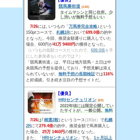
【優良】
競馬裏街道
(146)
タイムマシンと同じ住所。少
し渋いが無料予想もいい
7/26
には, いつもの「
万馬券完全攻略
｣という
150ptコースで、
札幌1R
において
699.0倍
の的中
となった。今回、推奨金額通りに購入していた
場合、600円が
41万 9400円
の獲得となった。
（いつもの低額コースだったので、
699.0倍
を手
にした参加者もいたのでは？）
「競馬裏街道」は、平日は地方競馬・土日は中
央競馬の予想を提供しており、予想見解は添え
られていないが、
無料予想の長期検証
では
116%
と好成績。引き続き注目の予想サイトだ。
【優良】
HRIセンチュリオン
(65)
2022年頃には限定公開してい
たサイトが、一般公開。
無料
予想の回収率
が高い！
7/26
は｢
精選2鞍
｣というコース
(180pt）
で
札幌
2R
にて
279.4倍
の的中。推奨金額で馬券購入し
た場合、
25万 1460円
の獲得となった。
また、「
HRIセンチュリオン
」でも、
1ヶ月以上