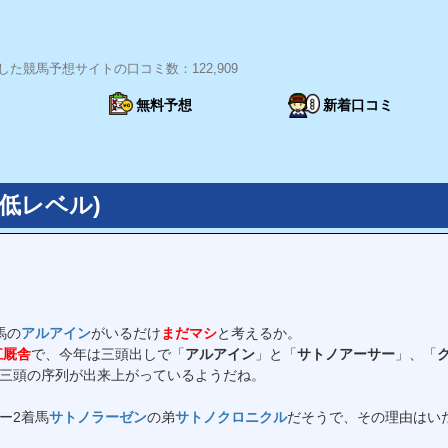
した競馬予想サイトの口コミ数：122,909
ト
無料予想
新着口コミ
低レベル)
馬の
アルアイン
がいるだけ
まだマシ
と考えるか。
江厩舎
で、今年は三頭出しで「
アルアイン
」と「
サトノアーサー
」、「
三頭の序列が出来上がっているようだね。
ー2着馬
サトノラーゼン
の弟
サトノクロニクル
だそうで、その理由はい