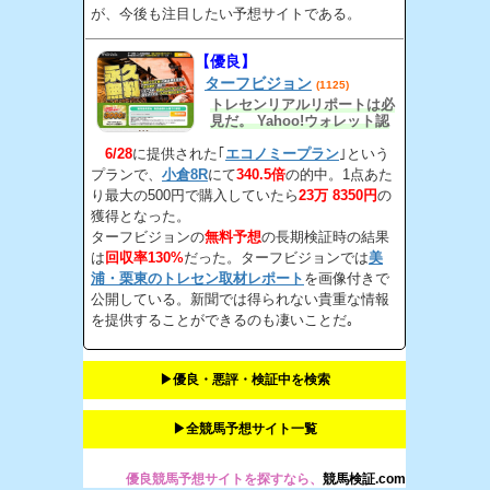
が、今後も注目したい予想サイトである。
【優良】
ターフビジョン
(1125)
トレセンリアルリポートは必
見だ。 Yahoo!ウォレット認
定されてている。
6/28
に提供された｢
エコノミープラン
｣という
プランで、
小倉8R
にて
340.5倍
の的中。1点あた
り最大の500円で購入していたら
23万 8350円
の
獲得となった。
ターフビジョンの
無料予想
の長期検証時の結果
は
回収率130%
だった。ターフビジョンでは
美
浦・栗東のトレセン取材レポート
を画像付きで
公開している。新聞では得られない貴重な情報
を提供することができるのも凄いことだ｡
▶︎優良・悪評・検証中を検索
▶︎全競馬予想サイト一覧
優良競馬予想サイトを探すなら、
競馬検証.com