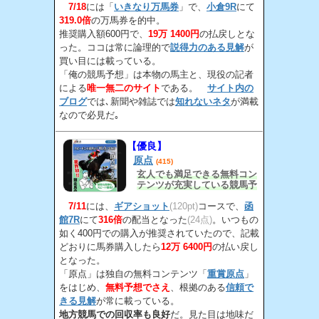
7/18
には「
いきなり万馬券
」で、
小倉9R
にて
319.0倍
の万馬券を的中。
推奨購入額600円で、
19万 1400円
の払戻しとな
った。ココは常に論理的で
説得力のある見解
が
買い目には載っている。
「俺の競馬予想」は本物の馬主と、現役の記者
による
唯一無二のサイト
である。
サイト内の
ブログ
では､新聞や雑誌では
知れないネタ
が満載
なので必見だ｡
【優良】
原点
(415)
玄人でも満足できる無料コン
テンツが充実している競馬予
想サイト。提供される予想に
7/11
には、
ギアショット
も読み応えのある納得の見解
(120pt)
コースで、
函
が載っている。
館7R
にて
316倍
の配当となった
(24点)
。いつもの
如く400円での購入が推奨されていたので、記載
どおりに馬券購入したら
12万 6400円
の払い戻し
となった。
「原点」は独自の無料コンテンツ「
重賞原点
」
をはじめ、
無料予想でさえ
、根拠のある
信頼で
きる見解
が常に載っている。
地方競馬での回収率も良好
だ。見た目は地味だ