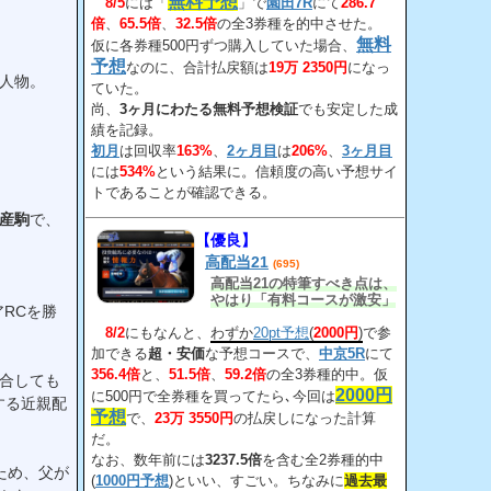
無料予想
は、1回目の回収率が163%、
8/5
には「
」で
園田7R
にて
286.7
2回目が206%、3回目が534%
倍
、
65.5倍
、
32.5倍
の全3券種を的中させた。
だ。
無料
仮に各券種500円ずつ購入していた場合、
予想
なのに、合計払戻額は
19万 2350円
になっ
人物。
ていた。
尚、
3ヶ月にわたる無料予想検証
でも安定した成
績を記録。
初月
は回収率
163%
、
2ヶ月目
は
206%
、
3ヶ月目
には
534%
という結果に。信頼度の高い予想サイ
トであることが確認できる。
bの産駒
で、
【優良】
高配当21
(695)
高配当21の特筆すべき点は、
やはり「有料コースが激安」
RCを勝
というところだろう。
8/2
にもなんと、
わずか
20pt予想
(
2000円
)
で参
加できる
超・安価
な予想コースで、
中京5R
にて
356.4倍
と、
51.5倍
、
59.2倍
の全3券種的中。仮
合しても
2000円
に500円で全券種を買ってたら､今回は
する近親配
予想
で、
23万 3550円
の払戻しになった計算
だ。
なお、数年前には
3237.5倍
を含む全2券種的中
ため、父が
(
1000円予想
)といい、すごい。ちなみに
過去最