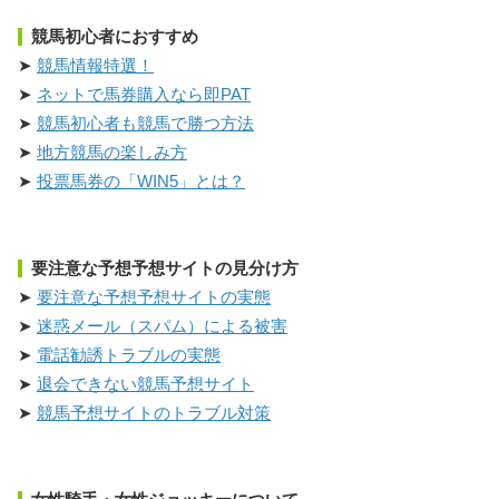
競馬初心者におすすめ
競馬情報特選！
ネットで馬券購入なら即PAT
競馬初心者も競馬で勝つ方法
地方競馬の楽しみ方
投票馬券の「WIN5」とは？
要注意な予想予想サイトの見分け方
要注意な予想予想サイトの実態
迷惑メール（スパム）による被害
電話勧誘トラブルの実態
退会できない競馬予想サイト
競馬予想サイトのトラブル対策