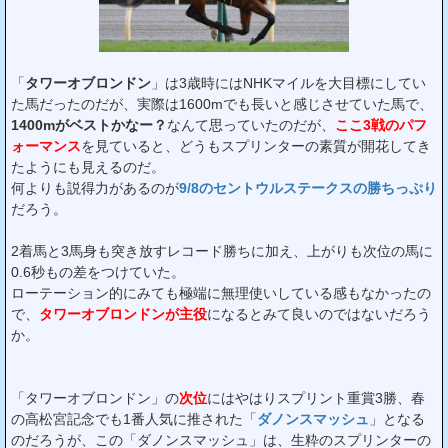
「
タワーオブロンドン
」は3歳時にはNHKマイルを大目標にしてい
た馬だったのだが、実際は1600mでも長いと感じさせていた馬で、
1400mがベストかなー？
なんて思っていたのだが、
ここ3戦のパフ
ォーマンス
を見ていると、どうもスプリンターの素質が開花してき
たようにも見えるのだ。
何よりも説得力があるのが
9/8のセントウルステークスの勝ちっぷり
だろう。
2着馬と3馬身も突き放すレコード勝ちに加え、上がりも次位の馬に
0.6秒もの差をつけていた。
ローテーション的にみても極端に無理使いしている感もなかったの
で、
タワーオブロンドンが主役
になるとみて良いのではないだろう
か。
「タワーオブロンドン」の
次位
にはやはりスプリント重賞3勝、春
の高松宮記念でも1番人気に推された「
ダノンスマッシュ
」となる
のだろうが、この「ダノンスマッシュ」は、生粋のスプリンターの