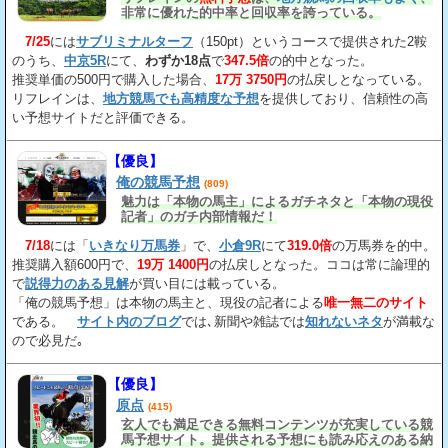
非常に優れた的中率と回収率を誇っている。
7/25
には
サブリミナルターフ
（150pt）というコースで提供された2鞍
のうち、
中京5R
にて、
わずか18点
で
347.5倍
の的中となった。
推奨単価の500円で購入した場合、
17万 3750円
の払戻しとなっている。
リフレインは、
地方競馬でも高精度な予想
を提供しており、信頼性の高
い予想サイトだと評価できる。
【優良】
俺の競馬予想
(809)
魅力は「本物の馬主」によるガチネタと「本物の現役
記者」のガチ内部情報だ！
7/18
には「
いきなり万馬券
」で、
小倉9R
にて
319.0倍
の万馬券を的中。
推奨購入額600円で、
19万 1400円
の払戻しとなった。ココは常に論理的
で
説得力のある見解
が買い目には載っている。
「俺の競馬予想」は本物の馬主と、現役の記者による
唯一無二のサイト
である。
サイト内のブログ
では､新聞や雑誌では
知れないネタ
が満載な
ので必見だ｡
【優良】
原点
(415)
玄人でも満足できる無料コンテンツが充実している競
馬予想サイト。提供される予想にも読み応えのある納