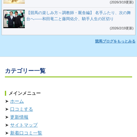
(2026/3/19更新)
【競馬の楽しみ方～調教師・厩舎編】 名手ふたり、次の舞
台へ――和田竜二と藤岡佑介、騎手人生の区切り
(2026/2/19更新)
競馬ブログをもっとみる
カテゴリー一覧
メインメニュー
ホーム
口コミする
更新情報
サイトマップ
新着口コミ一覧