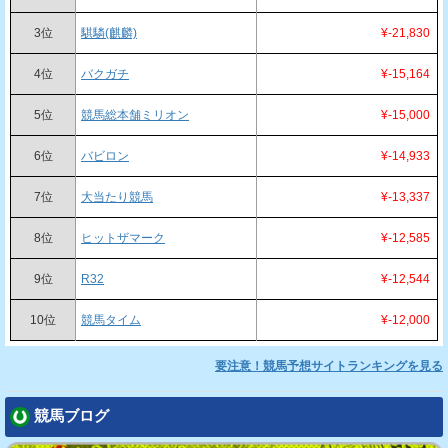
3位
騏驎(麒麟)
¥-21,830
4位
バクガチ
¥-15,164
5位
競馬総本舗ミリオン
¥-15,000
6位
バビロン
¥-14,933
7位
大当たり競馬
¥-13,337
8位
ヒットザマーク
¥-12,585
9位
R32
¥-12,544
10位
競馬タイム
¥-12,000
要注意！競馬予想サイトランキングを見る
競馬ブログ