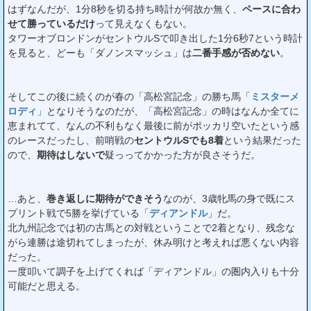
はずなんだが、1分8秒を切る持ち時計が何故か無く、
ペースに合わ
せて勝っているだけ
って見えなくもない。
タワーオブロンドンがセントウルSで叩き出した1分6秒7という時計
を見ると、どーも「ダノンスマッシュ」は
二番手感が否めない
。
そしてこの後に続くのが春の「高松宮記念」の勝ち馬「
ミスターメ
ロディ
」となりそうなのだが、「高松宮記念」の時はなんか全てに
恵まれてて、なんの不利もなく最後に前がポッカリ空いたという感
のレースだったし、前哨戦の
セントウルSでも8着
という結果だった
ので、
期待はしないで
疑っってかかった方が良さそうだ。
…あと、
巻き返しに期待ができそう
なのが、3歳牝馬の身で既にス
プリント戦で5勝を挙げている「
ディアンドル
」だ。
北九州記念では初の古馬との対戦ということで2着となり、残念な
がら連勝は途切れてしまったが、休み明けと考えれば悪くない内容
だった。
一度叩いて調子を上げてくれば「ディアンドル」の圏内入りも十分
可能だと思える。