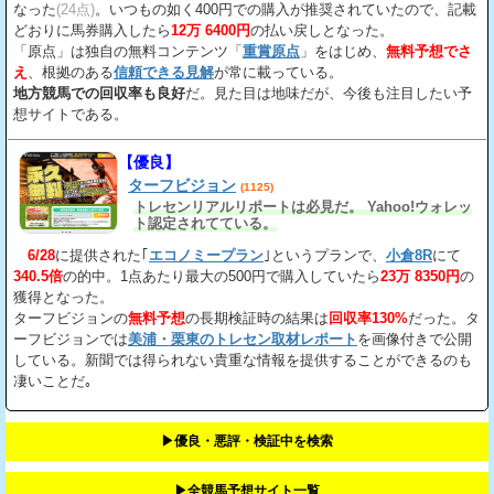
なった
(24点)
。いつもの如く400円での購入が推奨されていたので、記載
どおりに馬券購入したら
12万 6400円
の払い戻しとなった。
「原点」は独自の無料コンテンツ「
重賞原点
」をはじめ、
無料予想でさ
え
、根拠のある
信頼できる見解
が常に載っている。
地方競馬での回収率も良好
だ。見た目は地味だが、今後も注目したい予
想サイトである。
【優良】
ターフビジョン
(1125)
トレセンリアルリポートは必見だ。 Yahoo!ウォレッ
ト認定されてている。
6/28
に提供された｢
エコノミープラン
｣というプランで、
小倉8R
にて
340.5倍
の的中。1点あたり最大の500円で購入していたら
23万 8350円
の
獲得となった。
ターフビジョンの
無料予想
の長期検証時の結果は
回収率130%
だった。タ
ーフビジョンでは
美浦・栗東のトレセン取材レポート
を画像付きで公開
している。新聞では得られない貴重な情報を提供することができるのも
凄いことだ｡
▶︎優良・悪評・検証中を検索
▶︎全競馬予想サイト一覧