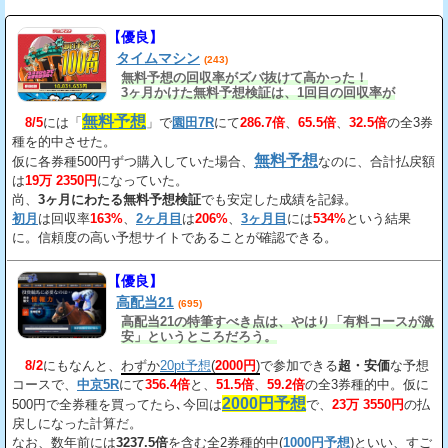
【優良】
タイムマシン
(243)
無料予想の回収率がズバ抜けて高かった！
3ヶ月かけた無料予想検証は、1回目の回収率が
163%、2回目が206%、3回目が534%だ。
無料予想
8/5
には「
」で
園田7R
にて
286.7倍
、
65.5倍
、
32.5倍
の全3券
種を的中させた。
無料予想
仮に各券種500円ずつ購入していた場合、
なのに、合計払戻額
は
19万 2350円
になっていた。
尚、
3ヶ月にわたる無料予想検証
でも安定した成績を記録。
初月
は回収率
163%
、
2ヶ月目
は
206%
、
3ヶ月目
には
534%
という結果
に。信頼度の高い予想サイトであることが確認できる。
【優良】
高配当21
(695)
高配当21の特筆すべき点は、やはり「有料コースが激
安」というところだろう。
8/2
にもなんと、
わずか
20pt予想
(
2000円
)
で参加できる
超・安価
な予想
コースで、
中京5R
にて
356.4倍
と、
51.5倍
、
59.2倍
の全3券種的中。仮に
2000円予想
500円で全券種を買ってたら､今回は
で、
23万 3550円
の払
戻しになった計算だ。
なお、数年前には
3237.5倍
を含む全2券種的中(
1000円予想
)といい、すご