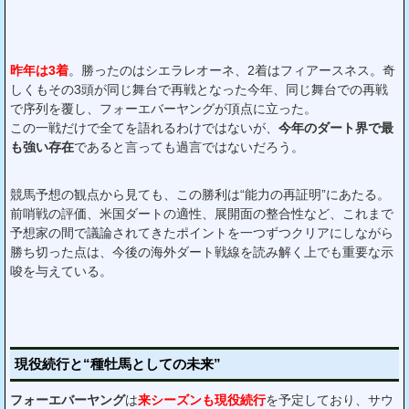
昨年は3着
。勝ったのはシエラレオーネ、2着はフィアースネス。奇
しくもその3頭が同じ舞台で再戦となった今年、同じ舞台での再戦
で序列を覆し、フォーエバーヤングが頂点に立った。
この一戦だけで全てを語れるわけではないが、
今年のダート界で最
も強い存在
であると言っても過言ではないだろう。
競馬予想の観点から見ても、この勝利は“能力の再証明”にあたる。
前哨戦の評価、米国ダートの適性、展開面の整合性など、これまで
予想家の間で議論されてきたポイントを一つずつクリアにしながら
勝ち切った点は、今後の海外ダート戦線を読み解く上でも重要な示
唆を与えている。
現役続行と“種牡馬としての未来”
フォーエバーヤング
は
来シーズンも現役続行
を予定しており、サウ