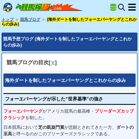
トップ
＞
競馬ブログ
＞
(海外ダートを制したフォーエバーヤングとこれか
らの歩み)
競馬予想ブログ (海外ダートを制したフォーエバーヤングとこれか
らの歩み)
競馬ブログの目次
[
∨
]
海外ダートを制したフォーエバーヤングとこれからの歩み
フォーエバーヤングが示した“世界基準”の強さ
フォーエバーヤング
がアメリカ競馬の最高峰・
ブリーダーズカップ
クラシック
を制した。
日本競馬において
芝の凱旋門賞
が悲願とされてきた一方、
ダートの
至高
と呼べるのがこのブリーダーズクラシックである。