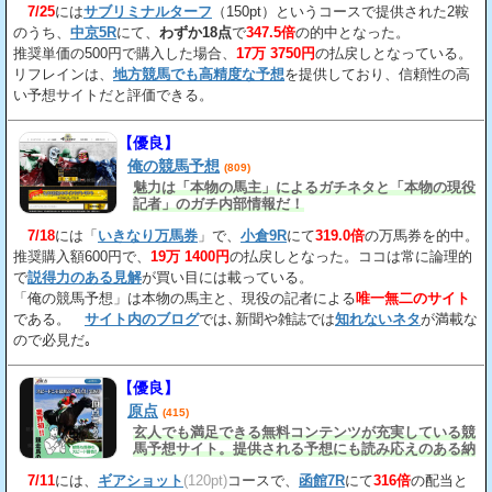
7/25
には
サブリミナルターフ
（150pt）というコースで提供された2鞍
のうち、
中京5R
にて、
わずか18点
で
347.5倍
の的中となった。
推奨単価の500円で購入した場合、
17万 3750円
の払戻しとなっている。
リフレインは、
地方競馬でも高精度な予想
を提供しており、信頼性の高
い予想サイトだと評価できる。
【優良】
俺の競馬予想
(809)
魅力は「本物の馬主」によるガチネタと「本物の現役
記者」のガチ内部情報だ！
7/18
には「
いきなり万馬券
」で、
小倉9R
にて
319.0倍
の万馬券を的中。
推奨購入額600円で、
19万 1400円
の払戻しとなった。ココは常に論理的
で
説得力のある見解
が買い目には載っている。
「俺の競馬予想」は本物の馬主と、現役の記者による
唯一無二のサイト
である。
サイト内のブログ
では､新聞や雑誌では
知れないネタ
が満載な
ので必見だ｡
【優良】
原点
(415)
玄人でも満足できる無料コンテンツが充実している競
馬予想サイト。提供される予想にも読み応えのある納
得の見解
が載っている。
7/11
には、
ギアショット
(120pt)
コースで、
函館7R
にて
316倍
の配当と