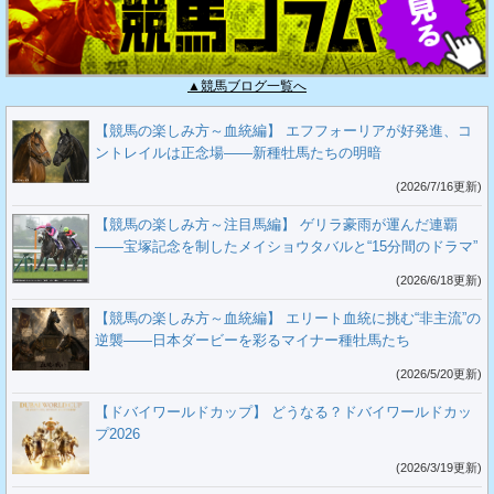
▲競馬ブログ一覧へ
【競馬の楽しみ方～血統編】 エフフォーリアが好発進、コ
ントレイルは正念場――新種牡馬たちの明暗
(2026/7/16更新)
【競馬の楽しみ方～注目馬編】 ゲリラ豪雨が運んだ連覇
――宝塚記念を制したメイショウタバルと“15分間のドラマ”
(2026/6/18更新)
【競馬の楽しみ方～血統編】 エリート血統に挑む“非主流”の
逆襲――日本ダービーを彩るマイナー種牡馬たち
(2026/5/20更新)
【ドバイワールドカップ】 どうなる？ドバイワールドカッ
プ2026
(2026/3/19更新)