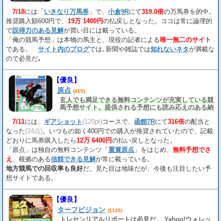
7/18
には「
いきなり万馬券
」で、
小倉9R
にて
319.0倍
の万馬券を的中。
推奨購入額600円で、
19万 1400円
の払戻しとなった。ココは常に論理的
で
説得力のある見解
が買い目には載っている。
「俺の競馬予想」は本物の馬主と、現役の記者による
唯一無二のサイト
である。
サイト内のブログ
では､新聞や雑誌では
知れないネタ
が満載な
ので必見だ｡
【優良】
原点
(415)
玄人でも満足できる無料コンテンツが充実している競
馬予想サイト。提供される予想にも読み応えのある納
得の見解
が載っている。
7/11
には、
ギアショット
(120pt)
コースで、
函館7R
にて
316倍
の配当と
なった
(24点)
。いつもの如く400円での購入が推奨されていたので、記載
どおりに馬券購入したら
12万 6400円
の払い戻しとなった。
「原点」は独自の無料コンテンツ「
重賞原点
」をはじめ、
無料予想でさ
え
、根拠のある
信頼できる見解
が常に載っている。
地方競馬での回収率も良好
だ。見た目は地味だが、今後も注目したい予
想サイトである。
【優良】
ターフビジョン
(1125)
トレセンリアルリポートは必見だ。 Yahoo!ウォレッ