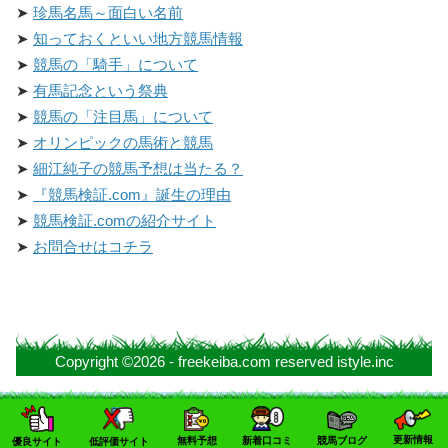
珍馬名馬～面白い名前
知っておくといい地方競馬情報
競馬の「騎手」について
有馬記念という祭典
競馬の「注目馬」について
オリンピックの馬術と競馬
細江純子の競馬予想は当たる？
『競馬検証.com』誕生の理由
競馬検証.comの紹介サイト
お問合せはコチラ
Copyright ©2026 - freekeiba.com reserved istyle.inc
更新情報
無料予想
新着口コミ
競馬ブログ
優良サイト
低評価サイト