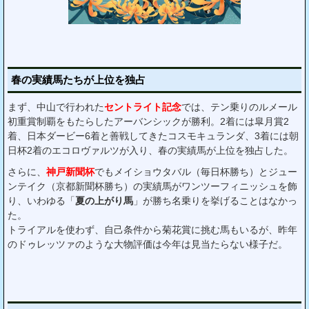
春の実績馬たちが上位を独占
まず、中山で行われた
セントライト記念
では、テン乗りのルメール
初重賞制覇をもたらしたアーバンシックが勝利。2着には皐月賞2
着、日本ダービー6着と善戦してきたコスモキュランダ、3着には朝
日杯2着のエコロヴァルツが入り、春の実績馬が上位を独占した。
さらに、
神戸新聞杯
でもメイショウタバル（毎日杯勝ち）とジュー
ンテイク（京都新聞杯勝ち）の実績馬がワンツーフィニッシュを飾
り、いわゆる「
夏の上がり馬
」が勝ち名乗りを挙げることはなかっ
た。
トライアルを使わず、自己条件から菊花賞に挑む馬もいるが、昨年
のドゥレッツァのような大物評価は今年は見当たらない様子だ。