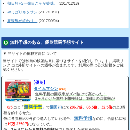
朝日杯FS一発目こそが妙味。
(2017/12/13)
やっぱりキタサン
(2017/10/31)
夏競馬が終わり、
(2017/09/04)
無料予想のある、優良競馬予想サイト
▼ 当サイトの掲載方針について
当サイトでは独自の検証結果に基づきサイトを紹介しています。掲載リ
ンクには外部サイトへの遷移が含まれます。利用の際は公式情報をご確
認ください。
【優良】
タイムマシン
(245)
無料予想の回収率がズバ抜けて高かった！
3ヶ月かけた無料予想検証は、1回目の回収率が
163%、2回目が206%、3回目が534%だ。
無料予想
8/5
には「
」で
園田7R
にて
286.7倍
、
65.5倍
、
32.5倍
の全3券
種を的中させた。
無料予想
仮に各券種500円ずつ購入していた場合、
なのに、合計払戻額
は
19万 2350円
になっていた。
尚、
3ヶ月にわたる無料予想検証
でも安定した成績を記録。