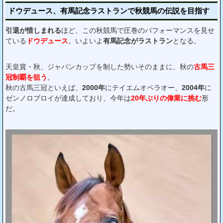
ドウデュース、有馬記念ラストランで秋競馬の伝説を目指す
引退が惜しまれる
ほど、この秋競馬で圧巻のパフォーマンスを見せ
ている
ドウデュース
。いよいよ
有馬記念がラストラン
となる。
天皇賞・秋、ジャパンカップを制した勢いそのままに、秋の
古馬三
冠制覇を狙う
。
秋の古馬三冠といえば、
2000年
にテイエムオペラオー、
2004年
に
ゼンノロブロイが達成しており、今年は
20年ぶりの偉業に挑む
形
だ。