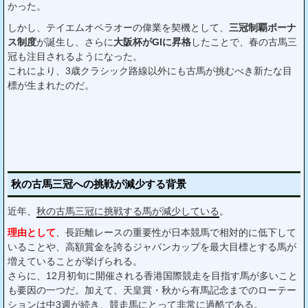
かった。
しかし、テイエムオペラオーの偉業を契機として、
三冠制覇ボーナ
ス制度
が誕生し、さらに
大阪杯がGIに昇格
したことで、春の古馬三
冠も注目されるようになった。
これにより、3歳クラシック路線以外にも古馬が挑むべき新たな目
標が生まれたのだ。
秋の古馬三冠への挑戦が減少する背景
近年、
秋の古馬三冠に挑戦する馬が減少している
。
理由として
、長距離レースの重要性が日本競馬で相対的に低下して
いることや、高額賞金を誇るジャパンカップを最大目標とする馬が
増えていることが挙げられる。
さらに、12月初旬に開催される香港国際競走を目指す馬が多いこと
も要因の一つだ。加えて、天皇賞・秋から有馬記念までのローテー
ションは中3週が続き、競走馬にとって非常に過酷である。