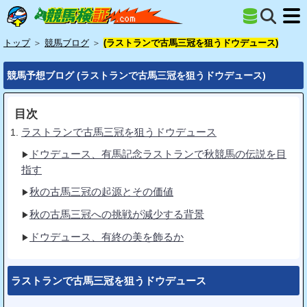
トップ
＞
競馬ブログ
＞
(ラストランで古馬三冠を狙うドウデュース)
競馬予想ブログ (ラストランで古馬三冠を狙うドウデュース)
目次
ラストランで古馬三冠を狙うドウデュース
ドウデュース、有馬記念ラストランで秋競馬の伝説を目
指す
秋の古馬三冠の起源とその価値
秋の古馬三冠への挑戦が減少する背景
ドウデュース、有終の美を飾るか
ラストランで古馬三冠を狙うドウデュース