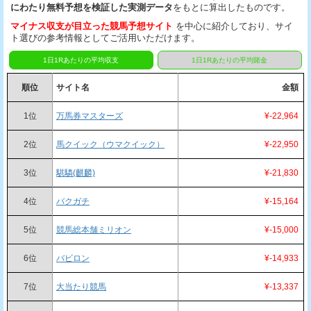
にわたり無料予想を検証した実測データ
をもとに算出したものです。
マイナス収支が目立った競馬予想サイト
を中心に紹介しており、サイ
ト選びの参考情報としてご活用いただけます。
1日1Rあたりの平均収支
1日1Rあたりの平均賭金
順位
サイト名
金額
1位
万馬券マスターズ
¥-22,964
2位
馬クイック（ウマクイック）
¥-22,950
3位
騏驎(麒麟)
¥-21,830
4位
バクガチ
¥-15,164
5位
競馬総本舗ミリオン
¥-15,000
6位
バビロン
¥-14,933
7位
大当たり競馬
¥-13,337