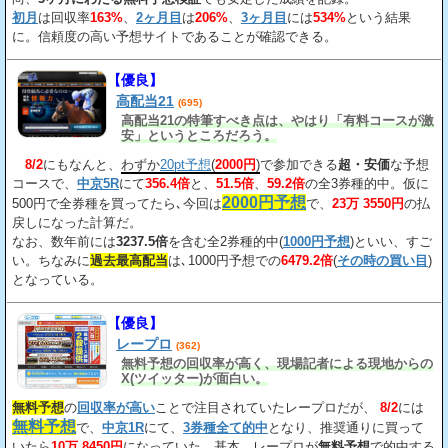
初月
は回収率
163%
、
2ヶ月目
は
206%
、
3ヶ月目
には
534%
という結果
に。信頼度の高い予想サイトであることが確認できる。
【優良】
高配当21
(695)
高配当21の特筆すべき点は、やはり「有料コースが激
安」というところだろう。
8/2
にもなんと、
わずか
20pt予想
(
2000円
)
で参加できる
超・安価
な予想
コースで、
中京5R
にて
356.4倍
と、
51.5倍
、
59.2倍
の全3券種的中。仮に
2000円予想
500円で全券種を買ってたら､今回は
で、
23万 3550円
の払
戻しになった計算だ。
なお、数年前には
3237.5倍
を含む全2券種的中(
1000円予想
)といい、すご
い。ちなみに
過去最高配当
は､1000円予想での
6479.2倍
(
その時の買い目
)
となっている。
【優良】
レープロ
(362)
無料予想の回収率が高く、現場記者による現地からの
X(ツイッター)が面白い。
無料予想
の
回収率が高い
ことで注目されていたレープロだが、
8/2
には
無料予想
で、
中京1R
にて、
3券種全て的中
となり、推奨通りに買って
いたら
10万 8450円
になっていた。基本、レープロが
無料予想
で的中する