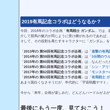
2019有馬記念コラボはどうなるか？
今回、2018年のコラボ企画「
有馬戦士 ガンダム
」では、
介して競馬の魅力が同じように受け継がれるのであれば、
そして、その役割を果たすキャラクターに「ガンダム」を
「
2013年の 第58回有馬記念コラボ企画
」は「
進撃の有馬
「
2014年の 第59回有馬記念コラボ企画
」は「
3分間のウ
「
2015年の 第60回有馬記念コラボ企画
」は…なんだった
「
2016年の 第61回有馬記念コラボ企画
」は「
シン・アリ
「
2017年の 第62回有馬記念コラボ企画
」は「
モンスター
「
2018年の 第63回有馬記念コラボ企画
」は「
有馬戦士 
あまり面白くなさそうだが、年代的に「宇宙戦艦ヤマト」
今から「来年」企画が楽しみだ。どんどんハードルが上が
最後にもう一度、見ておこう！