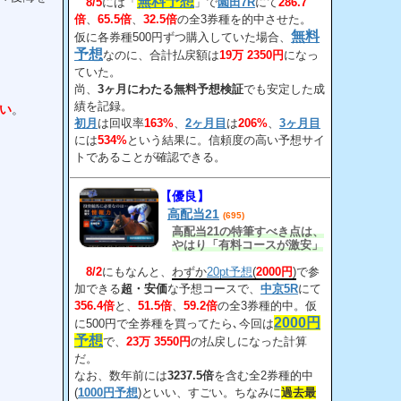
無料予想
は、1回目の回収率が163%、
8/5
には「
」で
園田7R
にて
286.7
2回目が206%、3回目が534%
倍
、
65.5倍
、
32.5倍
の全3券種を的中させた。
だ。
無料
仮に各券種500円ずつ購入していた場合、
予想
なのに、合計払戻額は
19万 2350円
になっ
ていた。
尚、
3ヶ月にわたる無料予想検証
でも安定した成
績を記録。
い
。
初月
は回収率
163%
、
2ヶ月目
は
206%
、
3ヶ月目
には
534%
という結果に。信頼度の高い予想サイ
トであることが確認できる。
【優良】
高配当21
(695)
高配当21の特筆すべき点は、
やはり「有料コースが激安」
というところだろう。
8/2
にもなんと、
わずか
20pt予想
(
2000円
)
で参
加できる
超・安価
な予想コースで、
中京5R
にて
356.4倍
と、
51.5倍
、
59.2倍
の全3券種的中。仮
2000円
に500円で全券種を買ってたら､今回は
予想
で、
23万 3550円
の払戻しになった計算
だ。
なお、数年前には
3237.5倍
を含む全2券種的中
(
1000円予想
)といい、すごい。ちなみに
過去最