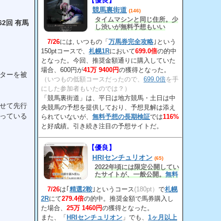
【優良】
競馬裏街道
(146)
タイムマシンと同じ住所。少
62回 有馬
し渋いが無料予想もいい
7/26
には, いつもの「
万馬券完全攻略
｣という
150ptコースで、
札幌1R
において
699.0倍
の的中
となった。今回、推奨金額通りに購入していた
場合、600円が
41万 9400円
の獲得となった。
ターを被
（いつもの低額コースだったので、
699.0倍
を手
にした参加者もいたのでは？）
「競馬裏街道」は、平日は地方競馬・土日は中
せて先行
央競馬の予想を提供しており、予想見解は添え
っている
られていないが、
無料予想の長期検証
では
116%
と好成績。引き続き注目の予想サイトだ。
【優良】
HRIセンチュリオン
(65)
2022年頃には限定公開してい
たサイトが、一般公開。
無料
予想の回収率
が高い！
7/26
は｢
精選2鞍
｣というコース
(180pt）
で
札幌
2R
にて
279.4倍
の的中。推奨金額で馬券購入し
た場合、
25万 1460円
の獲得となった。
また、「
HRIセンチュリオン
」でも、
1ヶ月以上