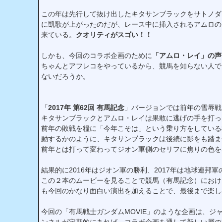
この年は先行して抜け出したキタサンブラックをサトノダ
に凱歌が上がったのだが、レース中に挿入されるアムロの
来ている。
クオリティがスゴい！！
しかも、今回のコラボ企画のために
「アムロ・レイ」の声
ちゃんとアフレコをやっているから、競馬を知らない人で
ないだろうか。
「
2017年 第62回 有馬記念
」バージョンでは前年の雪辱戦
キタサンブラックとアムロ・レイは果敢に逃げの手を打っ
前年の敗戦を糧に「今年こそは」という乗り方をしている
動するかのように、キタサンブラックは後続に影をも踏ま
前年とは打って変わってジオン軍側のセリフに焦りの色を
結果的に2016年はジオン軍の勝利、2017年は地球連
この２本のムービーを見ることで競馬（有馬記念）におけ
も今回のかなり面白い演出を加えることで、最後まで楽し
今回の「有馬戦士ガンダムMOVIE」のような企画は、ジ
ンネルが定期的にあれば、コラボ企画を通して新しい層の