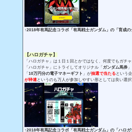
↑2018年有馬記念コラボ「有馬戦士ガンダム」の「育成の
【ハロガチャ】
「ハロガチャ」は１日１回とかではなく、何度でもガチャ
「ハロガチャ」にトライしてオリジナル「
ガンダム馬券
」
「
10万円分の電子マネーギフト
」が
抽選で当たる
という
が枠連
というのも万人が参加しやすい形としては良い選択
↑2018年有馬記念コラボ「有馬戦士ガンダム」の「ハロガ