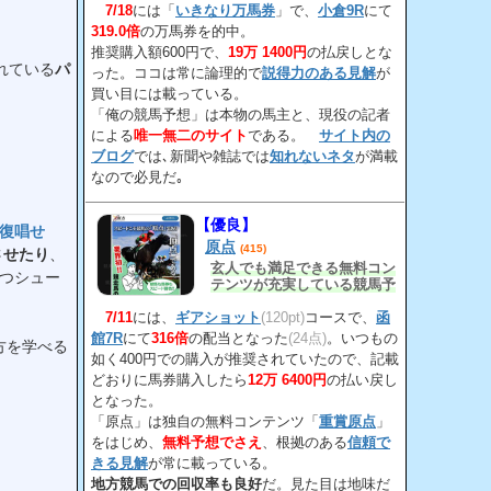
7/18
には「
いきなり万馬券
」で、
小倉9R
にて
319.0倍
の万馬券を的中。
推奨購入額600円で、
19万 1400円
の払戻しとな
れている
パ
った。ココは常に論理的で
説得力のある見解
が
買い目には載っている。
「俺の競馬予想」は本物の馬主と、現役の記者
による
唯一無二のサイト
である。
サイト内の
ブログ
では､新聞や雑誌では
知れないネタ
が満載
なので必見だ｡
【優良】
復唱せ
原点
(415)
させたり
、
玄人でも満足できる無料コン
つシュー
テンツが充実している競馬予
想サイト。提供される予想に
7/11
には、
ギアショット
も読み応えのある納得の見解
(120pt)
コースで、
函
が載っている。
館7R
にて
316倍
の配当となった
(24点)
。いつもの
方を学べる
如く400円での購入が推奨されていたので、記載
どおりに馬券購入したら
12万 6400円
の払い戻し
となった。
「原点」は独自の無料コンテンツ「
重賞原点
」
をはじめ、
無料予想でさえ
、根拠のある
信頼で
きる見解
が常に載っている。
地方競馬での回収率も良好
だ。見た目は地味だ