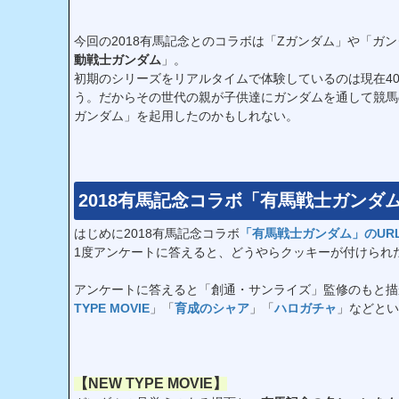
今回の2018有馬記念とのコラボは「Zガンダム」や「ガ
動戦士ガンダム
」。
初期のシリーズをリアルタイムで体験しているのは現在40
う。だからその世代の親が子供達にガンダムを通して競馬
ガンダム」を起用したのかもしれない。
2018有馬記念コラボ「有馬戦士ガンダ
はじめに2018有馬記念コラボ
「有馬戦士ガンダム」のUR
1度アンケートに答えると、どうやらクッキーが付けられ
アンケートに答えると「創通・サンライズ」監修のもと描
TYPE MOVIE
」「
育成のシャア
」「
ハロガチャ
」などとい
【NEW TYPE MOVIE】