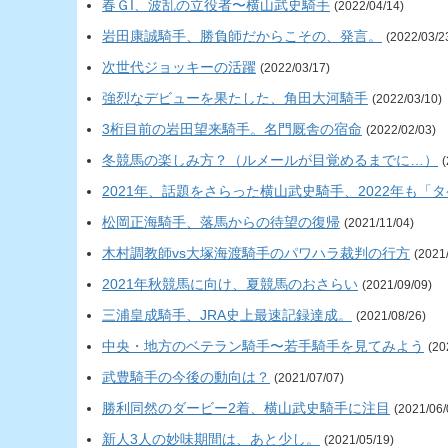
春ＧI、波乱の立役者〜横山武史騎手
(2022/04/14)
岩田康誠騎手、勝負師だからこその、発言。
(2022/03/2
次世代ジョッキーの活躍
(2022/03/17)
強烈なデビューを果たした、角田大河騎手
(2022/03/10)
3桁目前の岩田望来騎手。名門厩舎の宿命
(2022/02/03)
冬競馬の楽しみ方？（ルメールが目覚めるまでに…）
(
2021年、話題をさらった横山武史騎手、2022年も「
松岡正海騎手、落馬からの待望の復帰
(2021/11/04)
木村調教師vs大塚海渡騎手のパワハラ裁判の行方
(2021
2021年秋競馬に向け、夏競馬のおさらい
(2021/09/09)
三浦皇成騎手、JRA史上最速記録達成。
(2021/08/26)
中央・地方のベテラン騎手〜若手騎手を見てみよう
(20
武豊騎手の今後の動向は？
(2021/07/07)
勝利同然のダービー2着、横山武史騎手に注目
(2021/06/
新人3人の妙味期間は、あと少し。
(2021/05/19)