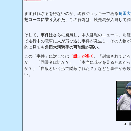
まず触れざるを得ないのが、現役ジョッキーである
角田大
芝コースに乗り入れた
。この行為は、競走馬が入厩して調
そして、
事件はさらに発展
し、本人訃報のニュース。明確
で走行中の電車に人が飛び込む事件が発生し、その人物が
的に見ても
角田大河騎手の可能性が高い
。
この「事件」に対しては
「謎」が多く
、「封鎖されている
か」、「同乗者は誰か？」、「本当に花火を見るためだっ
か？」「自殺という形で隠蔽された？」などと事件から数
い。
▲