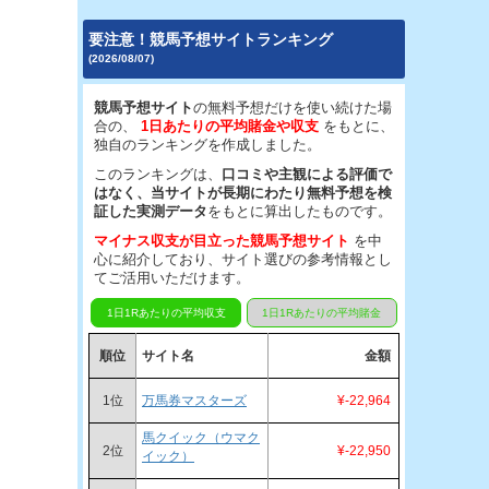
要注意！競馬予想サイトランキング
(2026/08/07)
競馬予想サイト
の無料予想だけを使い続けた場
合の、
1日あたりの平均賭金や収支
をもとに、
独自のランキングを作成しました。
このランキングは、
口コミや主観による評価で
はなく、当サイトが長期にわたり無料予想を検
証した実測データ
をもとに算出したものです。
マイナス収支が目立った競馬予想サイト
を中
心に紹介しており、サイト選びの参考情報とし
てご活用いただけます。
1日1Rあたりの平均収支
1日1Rあたりの平均賭金
順位
サイト名
金額
1位
万馬券マスターズ
¥-22,964
馬クイック（ウマク
2位
¥-22,950
イック）