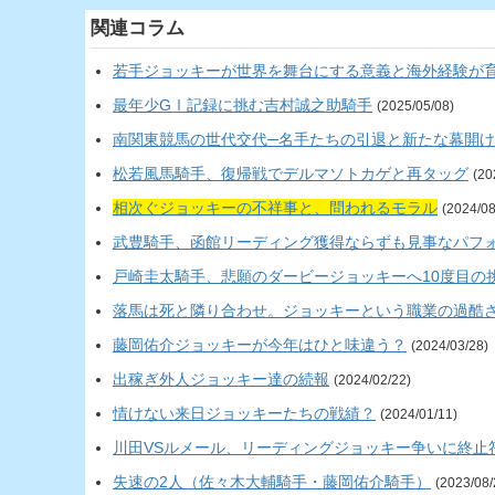
関連コラム
若手ジョッキーが世界を舞台にする意義と海外経験が
最年少GⅠ記録に挑む吉村誠之助騎手
(2025/05/08)
南関東競馬の世代交代─名手たちの引退と新たな幕開け
松若風馬騎手、復帰戦でデルマソトカゲと再タッグ
(20
相次ぐジョッキーの不祥事と、問われるモラル
(2024/08
武豊騎手、函館リーディング獲得ならずも見事なパフ
戸崎圭太騎手、悲願のダービージョッキーへ10度目の
落馬は死と隣り合わせ。ジョッキーという職業の過酷
藤岡佑介ジョッキーが今年はひと味違う？
(2024/03/28)
出稼ぎ外人ジョッキー達の続報
(2024/02/22)
情けない来日ジョッキーたちの戦績？
(2024/01/11)
川田VSルメール、リーディングジョッキー争いに終止
失速の2人（佐々木大輔騎手・藤岡佑介騎手）
(2023/08/