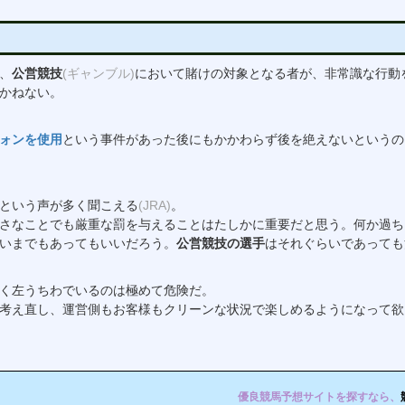
、
公営競技
(ギャンブル)
において賭けの対象となる者が、非常識な行動
かねない。
ォンを使用
という事件があった後にもかかわらず後を絶えないというの
という声が多く聞こえる
(JRA)
。
さなことでも厳重な罰を与えることはたしかに重要だと思う。何か過ち
いまでもあってもいいだろう。
公営競技の選手
はそれぐらいであっても
く左うちわでいるのは極めて危険だ。
考え直し、運営側もお客様もクリーンな状況で楽しめるようになって欲
優良競馬予想サイトを探すなら、