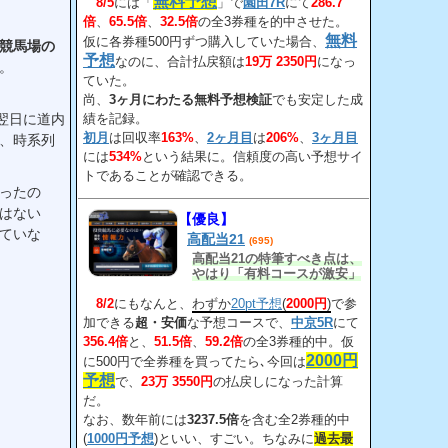
無料予想
は、1回目の回収率が163%、
8/5
には「
」で
園田7R
にて
286.7
2回目が206%、3回目が534%
倍
、
65.5倍
、
32.5倍
の全3券種を的中させた。
だ。
無料
仮に各券種500円ずつ購入していた場合、
競馬場の
予想
なのに、合計払戻額は
19万 2350円
になっ
。
ていた。
尚、
3ヶ月にわたる無料予想検証
でも安定した成
翌日に道内
績を記録。
初月
は回収率
163%
、
2ヶ月目
は
206%
、
3ヶ月目
、時系列
には
534%
という結果に。信頼度の高い予想サイ
トであることが確認できる。
ったの
はない
【優良】
ていな
高配当21
(695)
高配当21の特筆すべき点は、
やはり「有料コースが激安」
というところだろう。
8/2
にもなんと、
わずか
20pt予想
(
2000円
)
で参
加できる
超・安価
な予想コースで、
中京5R
にて
356.4倍
と、
51.5倍
、
59.2倍
の全3券種的中。仮
2000円
に500円で全券種を買ってたら､今回は
予想
で、
23万 3550円
の払戻しになった計算
だ。
なお、数年前には
3237.5倍
を含む全2券種的中
(
1000円予想
)といい、すごい。ちなみに
過去最