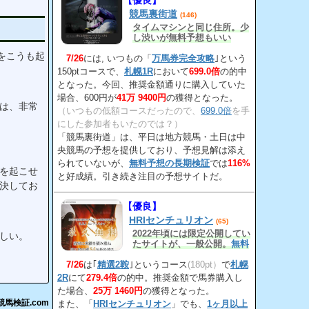
【優良】
競馬裏街道
(146)
タイムマシンと同じ住所。少
し渋いが無料予想もいい
をこうも起
7/26
には, いつもの「
万馬券完全攻略
｣という
150ptコースで、
札幌1R
において
699.0倍
の的中
となった。今回、推奨金額通りに購入していた
場合、600円が
41万 9400円
の獲得となった。
は、非常
（いつもの低額コースだったので、
699.0倍
を手
にした参加者もいたのでは？）
「競馬裏街道」は、平日は地方競馬・土日は中
央競馬の予想を提供しており、予想見解は添え
られていないが、
無料予想の長期検証
では
116%
を起こせ
と好成績。引き続き注目の予想サイトだ。
決してお
【優良】
HRIセンチュリオン
(65)
2022年頃には限定公開してい
しい。
たサイトが、一般公開。
無料
予想の回収率
が高い！
7/26
は｢
精選2鞍
｣というコース
(180pt）
で
札幌
2R
にて
279.4倍
の的中。推奨金額で馬券購入し
た場合、
25万 1460円
の獲得となった。
競馬検証.com
また、「
HRIセンチュリオン
」でも、
1ヶ月以上