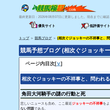
最終更新日：2026年08月07日に更新しました。現在までに確認
優良サイト
低評価サイ
トップ
＞
競馬ブログ
＞
(相次ぐジョッキーの不祥事と、問
競馬予想ブログ (相次ぐジョッキ
ページ内目次
[
∨
]
相次ぐジョッキーの不祥事と、問われる
角田大河騎手の謎の行動と死
悲しいニュースも含め、ここ最近
ジョッキーの不祥事
をよ
ない問題
である。