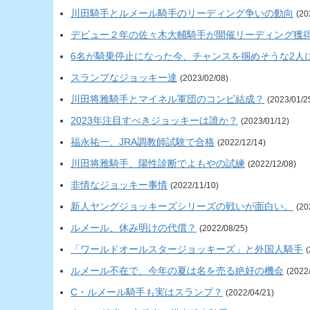
川田騎手とルメール騎手のリーディング争いの動向
(20
デビュー２年の佐々木大輔騎手が開催リーディング獲
6名が騎乗停止になった今、チャンスを掴めそうな2人
スランプなジョッキー達
(2023/02/08)
川田将雅騎手とマイネル軍団のコンビ結成？
(2023/01/2
2023年注目すべきジョッキーは誰か？
(2023/01/12)
福永祐一、JRA調教師試験で合格
(2022/12/14)
川田将雅騎手、陽性診断でよもやの試練
(2022/12/08)
非情なジョッキー事情
(2022/11/10)
新人ヤングジョッキーズシリーズの戦いが面白い。
(20
ルメール、休み明けの代償？
(2022/08/25)
「ワールドオールスタージョッキーズ」と外国人騎手
(
ルメール不在で、今年の夏は名を売る絶好の機会
(2022
C・ルメール騎手も実はスランプ？
(2022/04/21)