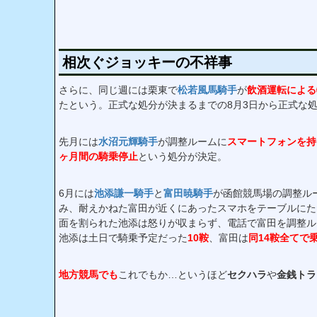
相次ぐジョッキーの不祥事
さらに、同じ週には栗東で
松若風馬騎手
が
飲酒運転による
たという。正式な処分が決まるまでの8月3日から正式な
先月には
水沼元輝騎手
が調整ルームに
スマートフォンを持
ヶ月間の騎乗停止
という処分が決定。
6月には
池添謙一騎手
と
富田暁騎手
が函館競馬場の調整ル
み、耐えかねた富田が近くにあったスマホをテーブルにた
面を割られた池添は怒りが収まらず、電話で富田を調整ル
池添は土日で騎乗予定だった
10鞍
、富田は
同14鞍全てで
地方競馬でも
これでもか…というほど
セクハラ
や
金銭トラ