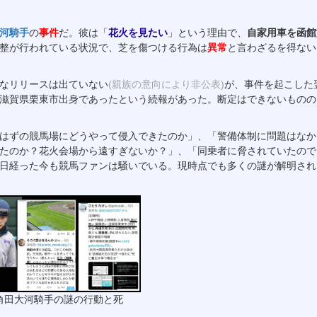
河騎手
の
事件
だ。彼は「
花火を見たい
」という理由で、
自家用車を函館
整が行われている状況で、芝を傷つける行為は
異常
と言わざるを得ない
なリリースは出ていない
(親族の意向により非公表)
が、事件を起こした
滋賀県栗東市出身であったという続報があった。断定はできないものの
はずの競馬場にどうやって侵入できたのか」、「警備体制に問題はなか
たのか？花火会場から遠すぎないか？」、「同乗者に脅されていたので
日経った今も競馬ファンは騒いでいる。現時点でも多くの謎が解明され
 角田大河騎手の謎の行動と死