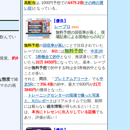
高配当
は､1000円予想での
6479.2倍
(
その時の買
い目
)となっている。
【優良】
レープロ
(362)
無料予想の回収率が高く、現
場記者による現地からのX(ツ
飲んでい
イッター)が面白い。
無料予想
の
回収率が高い
ことで注目されていた
無料予想
レープロだが、
8/2
には
で、
中京1R
にて、
3券種全て的中
となり、推奨通りに買って
が発覚。
約9
いたら
10万 8450円
になっていた。基本、レープ
ロが
無料予想
で的中する時は全3券種的中となる
ことが多い。
それと、
同日
、「
プレミアムアリーナ
」でも
中
な態度
で絡
京5R
にて
356.4倍
の的中。最大で600円が
21万
マホの画
3840円
の獲得となった。
…
トレーニングセンターの現場で撮った写真
と、Xのレポート
はリアルタイムで公開。新聞
には載らない
超生情報
が得られるということ
は、
本当にトレセンに出入りしている証拠
でも
あり、評価が高い！