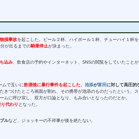
物損事故
を起こした。ビール２杯、ハイボール１杯、チューハイ１杯を
処分が出るまでの
騎乗停止
が決まった。
ち込み
、飲食店の予約やインターネット、SNSの閲覧をしていたこと
ームで互いに
飲酒後に暴行事件を起こした
。
池添
が
富田
に対して高圧的
たきつけたところ画面が割れ、その携帯が池添のものだったという。ス
ームに呼び戻し、双方が口論となり、もみ合いとなったのだとか。
乗り代わり
となった。
ブル
など、ジョッキーの不祥事が後を絶たない。