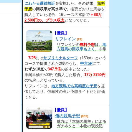
にわたる継続検証
を実施した。その結果、
無料
予想
の
回収率が高水準で
、推奨どおりに馬券を
購入していた場合、
16レースの累計で
＋88万
2,500円の、プラス収支
となっていた。
【優良】
リフレイン
(78)
リフレインの
無料予想
は、
地
方競馬の回収率もよく
、非常
に優れた的中率と回収率を誇
7/25
には
サブリミナルターフ
っている。
（150pt）という
コースで提供された2鞍のうち、
中京5R
にて、
わずか18点
で
347.5倍
の的中となった。
推奨単価の500円で購入した場合、
17万 3750円
の払戻しとなっている。
リフレインは、
地方競馬でも高精度な予想
を提
供しており、信頼性の高い予想サイトだと評価
できる。
【優良】
俺の競馬予想
(809)
魅力は「本物の馬主」による
ガチネタと「本物の現役記
者」のガチ内部情報だ！