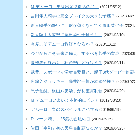
M.デムーロ、男児出産？復活の兆し
(2021/05/12)
吉田隼人騎手の完全ブレイクの大きな予感？
(2021/04/2
新人騎手の勢いに、影が薄くなってく藤田菜七子
(2021
新人騎手大攻勢に藤田菜七子危うし。
(2021/03/10)
今度こそデムーロ救済となるか？
(2020/11/12)
今だからこそ未来に備え、するべき若手の育成
(2020/09
夏競馬が終わり、社台勢はどう狙う？
(2020/09/11)
武豊、スポーツ功労者賞受賞と、親子3代ダービー制覇
逆輸入ジョッキー、藤井勘一郎が本領発揮？
(2020/07/2
息子覚醒、横山武史騎手が初重賞制覇
(2020/04/29)
M.デムーロいよいよ本格的にピンチ
(2019/08/23)
デムーロ、負のスパイラルにハマる
(2019/06/19)
D.レーン騎手、25歳の台風の目
(2019/05/15)
岩田「令和」初の天皇賞制覇なるか？
(2019/04/23)