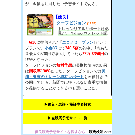
が、今後も注目したい予想サイトである。
【優良】
ターフビジョン
(1125)
トレセンリアルリポートは必
見だ。 Yahoo!ウォレット認
定されてている。
6/28
に提供された｢
エコノミープラン
｣という
プランで、
小倉8R
にて
340.5倍
の的中。1点あた
り最大の500円で購入していたら
23万 8350円
の
獲得となった。
ターフビジョンの
無料予想
の長期検証時の結果
は
回収率130%
だった。ターフビジョンでは
美
浦・栗東のトレセン取材レポート
を画像付きで
公開している。新聞では得られない貴重な情報
を提供することができるのも凄いことだ｡
▶︎優良・悪評・検証中を検索
▶︎全競馬予想サイト一覧
優良競馬予想サイトを探すなら、
競馬検証.com