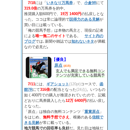
7/18
には「
いきなり万馬券
」で、
小倉9R
にて
319.0倍
の万馬券を的中。
推奨購入額600円で、
19万 1400円
の払戻しとな
った。ココは常に論理的で
説得力のある見解
が
買い目には載っている。
「俺の競馬予想」は本物の馬主と、現役の記者
による
唯一無二のサイト
である。
サイト内の
ブログ
では､新聞や雑誌では
知れないネタ
が満載
なので必見だ｡
【優良】
原点
(415)
玄人でも満足できる無料コン
テンツが充実している競馬予
想サイト。提供される予想に
7/11
には、
ギアショット
も読み応えのある納得の見解
(120pt)
コースで、
函
が載っている。
館7R
にて
316倍
の配当となった
(24点)
。いつもの
如く400円での購入が推奨されていたので、記載
どおりに馬券購入したら
12万 6400円
の払い戻し
となった。
「原点」は独自の無料コンテンツ「
重賞原点
」
をはじめ、
無料予想でさえ
、根拠のある
信頼で
きる見解
が常に載っている。
地方競馬での回収率も良好
だ。見た目は地味だ