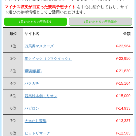
マイナス収支が目立った競馬予想サイト
を中心に紹介しており、サイ
ト選びの参考情報としてご活用いただけます。
1日1Rあたりの平均収支
1日1Rあたりの平均賭金
順位
サイト名
金額
1位
万馬券マスターズ
¥-22,964
2位
馬クイック（ウマクイック）
¥-22,950
3位
騏驎(麒麟)
¥-21,830
4位
バクガチ
¥-15,164
5位
競馬総本舗ミリオン
¥-15,000
6位
バビロン
¥-14,933
7位
大当たり競馬
¥-13,337
8位
ヒットザマーク
¥-12,585