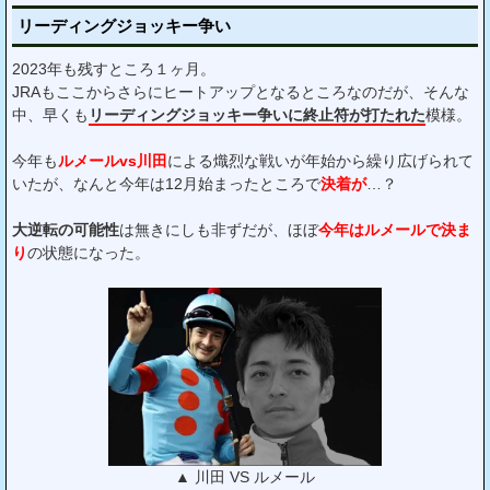
リーディングジョッキー争い
2023年も残すところ１ヶ月。
JRAもここからさらにヒートアップとなるところなのだが、そんな
中、早くも
リーディングジョッキー争いに終止符が打たれた
模様。
今年も
ルメールvs川田
による熾烈な戦いが年始から繰り広げられて
いたが、なんと今年は12月始まったところで
決着が
…？
大逆転の可能性
は無きにしも非ずだが、ほぼ
今年はルメールで決ま
り
の状態になった。
▲ 川田 VS ルメール