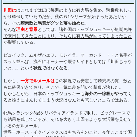
川田は
はこれまではほぼ毎週のように有力馬を集め、騎乗数もしっ
かり確保していたのだが、秋のＧ1シリーズが始まったあたりか
ら、その
騎乗数と馬質がグッと落ち始めた
。
そんな
理由と背景
としては、
諸外国のトップジョッキーが短期免許
で来日してきたことにより、そちらに有力馬が回ってしまったこと
が影響している。
ビュイック、ムルザバエフ、モレイラ、マーカンド・・・と名手が
ズラリ並べば、流石にオーナーや厩舎サイドとしては「川田じゃな
いと…」という
状況ではなくなる
。
しかし、
一方でルメールは
この状況でも安定して騎乗馬の質、数と
もに確保できており、そこで一気に差を開いて勝負が決した。
しかしながら、日本のトップジョッキーも
海外の一線級がやってく
ると
控えに甘んじてしまう状況はなんとも悲しいところではある。
牝馬クラシック3冠をリバティアイランドで制し、ビッグレースで
も結果を残しているが、それを大きく上回るような大活躍を見せて
いるのがルメール。
世界一ホース・イクイノックスはもちろんのこと、今年ここまで国