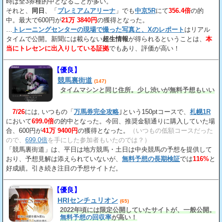
時は全3券種的中となることが多い。
それと、
同日
、「
プレミアムアリーナ
」でも
中京5R
にて
356.4倍
の的
中。最大で600円が
21万 3840円
の獲得となった。
…
トレーニングセンターの現場で撮った写真と、Xのレポート
はリアル
タイムで公開。新聞には載らない
超生情報
が得られるということは、
本
当にトレセンに出入りしている証拠
でもあり、評価が高い！
【優良】
競馬裏街道
(147)
タイムマシンと同じ住所。少し渋いが無料予想もいい
7/26
には, いつもの「
万馬券完全攻略
｣という150ptコースで、
札幌1R
において
699.0倍
の的中となった。今回、推奨金額通りに購入していた場
合、600円が
41万 9400円
の獲得となった。
（いつもの低額コースだった
ので、
699.0倍
を手にした参加者もいたのでは？）
「競馬裏街道」は、平日は地方競馬・土日は中央競馬の予想を提供して
おり、予想見解は添えられていないが、
無料予想の長期検証
では
116%
と
好成績。引き続き注目の予想サイトだ。
【優良】
HRIセンチュリオン
(65)
2022年頃には限定公開していたサイトが、一般公開。
無料予想の回収率
が高い！