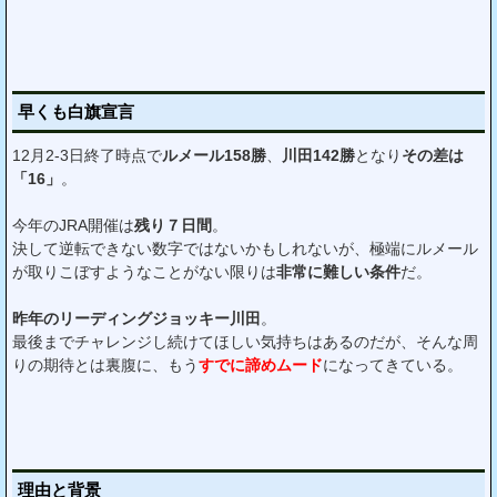
早くも白旗宣言
12月2-3日終了時点で
ルメール158勝
、
川田142勝
となり
その差は
「16」
。
今年のJRA開催は
残り７日間
。
決して逆転できない数字ではないかもしれないが、極端にルメール
が取りこぼすようなことがない限りは
非常に難しい条件
だ。
昨年のリーディングジョッキー川田
。
最後までチャレンジし続けてほしい気持ちはあるのだが、そんな周
りの期待とは裏腹に、もう
すでに諦めムード
になってきている。
理由と背景