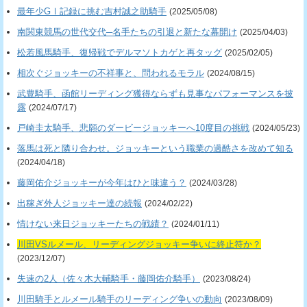
最年少GⅠ記録に挑む吉村誠之助騎手
(2025/05/08)
南関東競馬の世代交代─名手たちの引退と新たな幕開け
(2025/04/03)
松若風馬騎手、復帰戦でデルマソトカゲと再タッグ
(2025/02/05)
相次ぐジョッキーの不祥事と、問われるモラル
(2024/08/15)
武豊騎手、函館リーディング獲得ならずも見事なパフォーマンスを披
露
(2024/07/17)
戸崎圭太騎手、悲願のダービージョッキーへ10度目の挑戦
(2024/05/23)
落馬は死と隣り合わせ。ジョッキーという職業の過酷さを改めて知る
(2024/04/18)
藤岡佑介ジョッキーが今年はひと味違う？
(2024/03/28)
出稼ぎ外人ジョッキー達の続報
(2024/02/22)
情けない来日ジョッキーたちの戦績？
(2024/01/11)
川田VSルメール、リーディングジョッキー争いに終止符か？
(2023/12/07)
失速の2人（佐々木大輔騎手・藤岡佑介騎手）
(2023/08/24)
川田騎手とルメール騎手のリーディング争いの動向
(2023/08/09)