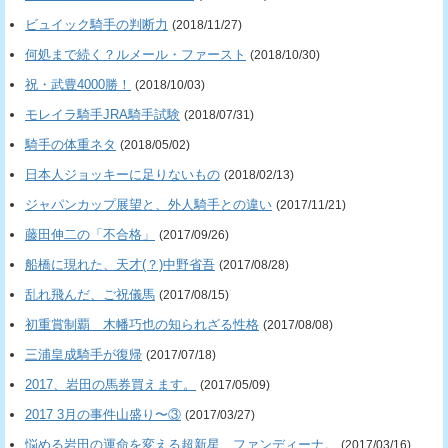
ビュイック騎手の判断力
(2018/11/27)
何処まで続く？ルメール・ファースト
(2018/10/30)
祝・武豊4000勝！
(2018/10/03)
モレイラ騎手JRA騎手試験
(2018/07/31)
騎手の体重ネタ
(2018/05/02)
日本人ジョッキーに足りないもの
(2018/02/13)
ジャパンカップ展望と、外人騎手との違い
(2017/11/21)
藤田伸二の「不合格」
(2017/09/26)
船橋に現れた、天才(？)中野省吾
(2017/08/28)
乱れ飛んだ、ご祝儀馬
(2017/08/15)
初重賞制覇 木幡巧也の知られざる性格
(2017/08/08)
三浦皇成騎手が復帰
(2017/07/18)
2017、岩田の馬券買えます。
(2017/05/09)
2017 3月の事件山盛り〜③
(2017/03/27)
悩める岩田の運命を変える超新星、ファンディーナ。
(2017/03/16)