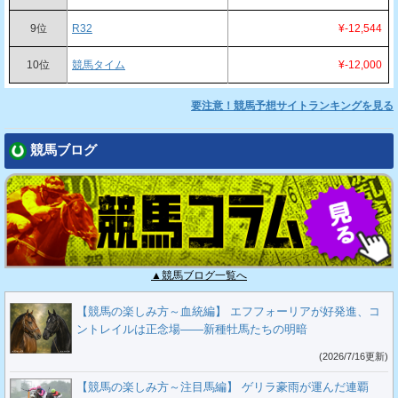
9位
R32
¥-12,544
10位
競馬タイム
¥-12,000
要注意！競馬予想サイトランキングを見る
競馬ブログ
▲競馬ブログ一覧へ
【競馬の楽しみ方～血統編】 エフフォーリアが好発進、コ
ントレイルは正念場――新種牡馬たちの明暗
(2026/7/16更新)
【競馬の楽しみ方～注目馬編】 ゲリラ豪雨が運んだ連覇