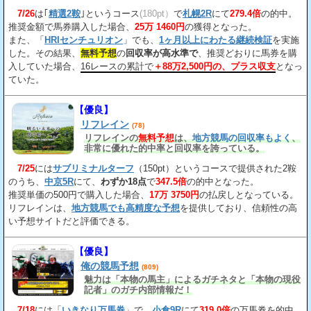
7/26
は｢
精選2鞍
｣というコース
(180pt）
で
札幌2R
にて
279.4倍
の的中。
推奨金額で馬券購入した場合、
25万 1460円
の獲得となった。
また、「
HRIセンチュリオン
」でも、
1ヶ月以上にわたる継続検証
を実施
した。その結果、
無料予想
の
回収率が高水準で
、推奨どおりに馬券を購
入していた場合、
16レースの累計で
＋88万2,500円の、プラス収支
となっ
ていた。
【優良】
リフレイン
(78)
リフレインの
無料予想
は、
地方競馬の回収率もよく
、
非常に優れた的中率と回収率を誇っている。
7/25
には
サブリミナルターフ
（150pt）というコースで提供された2鞍
のうち、
中京5R
にて、
わずか18点
で
347.5倍
の的中となった。
推奨単価の500円で購入した場合、
17万 3750円
の払戻しとなっている。
リフレインは、
地方競馬でも高精度な予想
を提供しており、信頼性の高
い予想サイトだと評価できる。
【優良】
俺の競馬予想
(809)
魅力は「本物の馬主」によるガチネタと「本物の現役
記者」のガチ内部情報だ！
7/18
には「
いきなり万馬券
」で、
小倉9R
にて
319.0倍
の万馬券を的中。