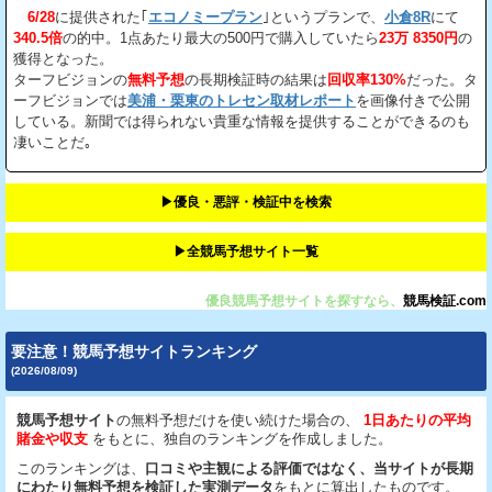
6/28
に提供された｢
エコノミープラン
｣というプランで、
小倉8R
にて
340.5倍
の的中。1点あたり最大の500円で購入していたら
23万 8350円
の
獲得となった。
ターフビジョンの
無料予想
の長期検証時の結果は
回収率130%
だった。タ
ーフビジョンでは
美浦・栗東のトレセン取材レポート
を画像付きで公開
している。新聞では得られない貴重な情報を提供することができるのも
凄いことだ｡
▶︎優良・悪評・検証中を検索
▶︎全競馬予想サイト一覧
優良競馬予想サイトを探すなら、
競馬検証.com
要注意！競馬予想サイトランキング
(2026/08/09)
競馬予想サイト
の無料予想だけを使い続けた場合の、
1日あたりの平均
賭金や収支
をもとに、独自のランキングを作成しました。
このランキングは、
口コミや主観による評価ではなく、当サイトが長期
にわたり無料予想を検証した実測データ
をもとに算出したものです。