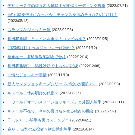
デビュー２年の佐々木大輔騎手が開催リーディング獲得
(2023/07/21)
6名が騎乗停止になった今、チャンスを掴めそうな2人に注目？
(2023/05/18)
スランプなジョッキー達
(2023/02/08)
川田将雅騎手とマイネル軍団のコンビ結成？
(2023/01/25)
2023年注目すべきジョッキーは誰か？
(2023/01/12)
福永祐一、JRA調教師試験で合格
(2022/12/14)
川田将雅騎手、陽性診断でよもやの試練
(2022/12/08)
非情なジョッキー事情
(2022/11/10)
新人ヤングジョッキーズシリーズの戦いが面白い。
(2022/09/08)
ルメール、休み明けの代償？
(2022/08/25)
「ワールドオールスタージョッキーズ」と外国人騎手
(2022/08/11)
ルメール不在で、今年の夏は名を売る絶好の機会
(2022/07/07)
C・ルメール騎手も実はスランプ？
(2022/04/21)
春ＧI、波乱の立役者〜横山武史騎手
(2022/04/14)