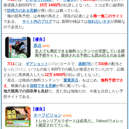
推奨購入額600円で、
19万 1400円
の払戻しとなった。ココは常に論理的
で
説得力のある見解
が買い目には載っている。
「俺の競馬予想」は本物の馬主と、現役の記者による
唯一無二のサイト
である。
サイト内のブログ
では､新聞や雑誌では
知れないネタ
が満載な
ので必見だ｡
【優良】
原点
(415)
玄人でも満足できる無料コンテンツが充実している競
馬予想サイト。提供される予想にも読み応えのある納
得の見解
が載っている。
7/11
には、
ギアショット
(120pt)
コースで、
函館7R
にて
316倍
の配当と
なった
(24点)
。いつもの如く400円での購入が推奨されていたので、記載
どおりに馬券購入したら
12万 6400円
の払い戻しとなった。
「原点」は独自の無料コンテンツ「
重賞原点
」をはじめ、
無料予想でさ
え
、根拠のある
信頼できる見解
が常に載っている。
地方競馬での回収率も良好
だ。見た目は地味だが、今後も注目したい予
想サイトである。
【優良】
ターフビジョン
(1125)
トレセンリアルリポートは必見だ。 Yahoo!ウォレッ
ト認定されてている。