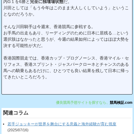
内G１を6勝と
完全に独壇場状態
だ。
川田としては「もう今年はこのまま大人しくしていよう」というこ
となのだろうか。
そんな川田騎手は今週末、香港競馬に参戦する。
お手馬の出走もあり、リーディングのために日本に居残る…という
選択肢はなかったと思うが、今週の結果如何によってはほぼ大勢を
決する可能性が大だ。
香港国際競走では、香港カップ・プログノーシス、香港マイル・セ
リフォス、香港スプリント・ジャスパークローネとチャンスのある
馬への騎乗もあるだけに、ひとつでも良い結果を残して日本に帰っ
てきたいところだろう。
優良競馬予想サイトを探すなら、
競馬検証.com
関連コラム
若手ジョッキーが世界を舞台にする意義と海外経験が育む視座
(2025/07/16)