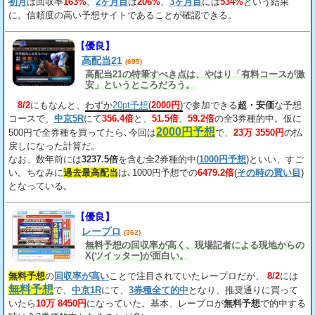
初月
は回収率
163%
、
2ヶ月目
は
206%
、
3ヶ月目
には
534%
という結果
に。信頼度の高い予想サイトであることが確認できる。
【優良】
高配当21
(695)
高配当21の特筆すべき点は、やはり「有料コースが激
安」というところだろう。
8/2
にもなんと、
わずか
20pt予想
(
2000円
)
で参加できる
超・安価
な予想
コースで、
中京5R
にて
356.4倍
と、
51.5倍
、
59.2倍
の全3券種的中。仮に
2000円予想
500円で全券種を買ってたら､今回は
で、
23万 3550円
の払
戻しになった計算だ。
なお、数年前には
3237.5倍
を含む全2券種的中(
1000円予想
)といい、すご
い。ちなみに
過去最高配当
は､1000円予想での
6479.2倍
(
その時の買い目
)
となっている。
【優良】
レープロ
(362)
無料予想の回収率が高く、現場記者による現地からの
X(ツイッター)が面白い。
無料予想
の
回収率が高い
ことで注目されていたレープロだが、
8/2
には
無料予想
で、
中京1R
にて、
3券種全て的中
となり、推奨通りに買って
いたら
10万 8450円
になっていた。基本、レープロが
無料予想
で的中する