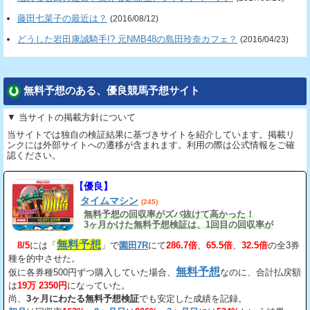
藤田七菜子の最近は？
(2016/08/12)
どうした岩田康誠騎手!? 元NMB48の島田玲奈カフェ？
(2016/04/23)
無料予想のある、優良競馬予想サイト
▼ 当サイトの掲載方針について
当サイトでは独自の検証結果に基づきサイトを紹介しています。掲載リ
ンクには外部サイトへの遷移が含まれます。利用の際は公式情報をご確
認ください。
【優良】
タイムマシン
(245)
無料予想の回収率がズバ抜けて高かった！
3ヶ月かけた無料予想検証は、1回目の回収率が
163%、2回目が206%、3回目が534%だ。
無料予想
8/5
には「
」で
園田7R
にて
286.7倍
、
65.5倍
、
32.5倍
の全3券
種を的中させた。
無料予想
仮に各券種500円ずつ購入していた場合、
なのに、合計払戻額
は
19万 2350円
になっていた。
尚、
3ヶ月にわたる無料予想検証
でも安定した成績を記録。