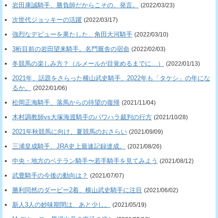
岩田康誠騎手、勝負師だからこその、発言。
(2022/03/23)
次世代ジョッキーの活躍
(2022/03/17)
強烈なデビューを果たした、角田大河騎手
(2022/03/10)
3桁目前の岩田望来騎手。名門厩舎の宿命
(2022/02/03)
冬競馬の楽しみ方？（ルメールが目覚めるまでに…）
(2022/01/13)
2021年、話題をさらった横山武史騎手、2022年も「タケシ」の年にな
るか。
(2022/01/06)
松岡正海騎手、落馬からの待望の復帰
(2021/11/04)
木村調教師vs大塚海渡騎手のパワハラ裁判の行方
(2021/10/28)
2021年秋競馬に向け、夏競馬のおさらい
(2021/09/09)
三浦皇成騎手、JRA史上最速記録達成。
(2021/08/26)
中央・地方のベテラン騎手〜若手騎手を見てみよう
(2021/08/12)
武豊騎手の今後の動向は？
(2021/07/07)
勝利同然のダービー2着、横山武史騎手に注目
(2021/06/02)
新人3人の妙味期間は、あと少し。
(2021/05/19)