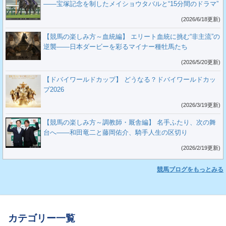
――宝塚記念を制したメイショウタバルと“15分間のドラマ”
(2026/6/18更新)
【競馬の楽しみ方～血統編】 エリート血統に挑む“非主流”の
逆襲――日本ダービーを彩るマイナー種牡馬たち
(2026/5/20更新)
【ドバイワールドカップ】 どうなる？ドバイワールドカッ
プ2026
(2026/3/19更新)
【競馬の楽しみ方～調教師・厩舎編】 名手ふたり、次の舞
台へ――和田竜二と藤岡佑介、騎手人生の区切り
(2026/2/19更新)
競馬ブログをもっとみる
カテゴリー一覧