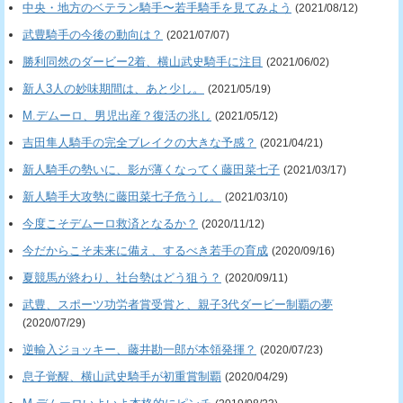
中央・地方のベテラン騎手〜若手騎手を見てみよう
(2021/08/12)
武豊騎手の今後の動向は？
(2021/07/07)
勝利同然のダービー2着、横山武史騎手に注目
(2021/06/02)
新人3人の妙味期間は、あと少し。
(2021/05/19)
M.デムーロ、男児出産？復活の兆し
(2021/05/12)
吉田隼人騎手の完全ブレイクの大きな予感？
(2021/04/21)
新人騎手の勢いに、影が薄くなってく藤田菜七子
(2021/03/17)
新人騎手大攻勢に藤田菜七子危うし。
(2021/03/10)
今度こそデムーロ救済となるか？
(2020/11/12)
今だからこそ未来に備え、するべき若手の育成
(2020/09/16)
夏競馬が終わり、社台勢はどう狙う？
(2020/09/11)
武豊、スポーツ功労者賞受賞と、親子3代ダービー制覇の夢
(2020/07/29)
逆輸入ジョッキー、藤井勘一郎が本領発揮？
(2020/07/23)
息子覚醒、横山武史騎手が初重賞制覇
(2020/04/29)