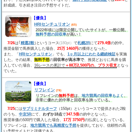
好成績。引き続き注目の予想サイトだ。
【優良】
HRIセンチュリオン
(65)
2022年頃には限定公開していたサイトが、一般公開。
無料予想の回収率
が高い！
7/26
は｢
精選2鞍
｣というコース
(180pt）
で
札幌2R
にて
279.4倍
の的中。
推奨金額で馬券購入した場合、
25万 1460円
の獲得となった。
また、「
HRIセンチュリオン
」でも、
1ヶ月以上にわたる継続検証
を実施
した。その結果、
無料予想
の
回収率が高水準で
、推奨どおりに馬券を購
入していた場合、
16レースの累計で
＋88万2,500円の、プラス収支
となっ
ていた。
【優良】
リフレイン
(78)
リフレインの
無料予想
は、
地方競馬の回収率もよく
、
非常に優れた的中率と回収率を誇っている。
7/25
には
サブリミナルターフ
（150pt）というコースで提供された2鞍
のうち、
中京5R
にて、
わずか18点
で
347.5倍
の的中となった。
推奨単価の500円で購入した場合、
17万 3750円
の払戻しとなっている。
リフレインは、
地方競馬でも高精度な予想
を提供しており、信頼性の高
い予想サイトだと評価できる。