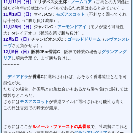
11月11日（日）
エリザベス女王杯
：
ノームコア
（古馬との力関係は
鍵だが今年の3歳はハイレベルであるため脈はあるとみていい）。
11月18日（日）
マイルCS
：
モズアスコット
（不利なく回ってくれ
ば十分以上に勝ち負け濃厚）。
11月25日（日）
ジャパンC
：
アーモンドアイ
（モノが違う可能性
大）orレイデオロ（状態次第で勝ち負け）。
12月2日（日）
チャンピオンズC
：
ゴールドドリーム
（
ルヴァンスレ
ーヴ
さえ負かせば）。
12月9日（日）
阪神JFor香港C
：阪神で騎乗の場合は
グランアレグ
リア
に騎乗予定で、まず勝ち負けに。
-----------
…
ディアドラ
が
香港C
に選出されれば、おそらく香港遠征となる可
能性が大。
ただその場合、外国馬との兼ね合いもあるから勝ち負けに関しては
微妙なところだ。
さらには
モズアスコット
が香港マイルに選出される可能性も高く、
この日は香港での騎乗が濃厚。
さらにはここが
ルメール・ファーストの真骨頂
で、牡馬勢にこれと
行った駒がいない藤沢厩舎が、牝馬の
グランアレグリア
をルメー