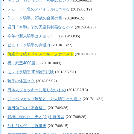
M.デムーロいよいよ本格的にピンチ
(2019/08/23)
デムーロ、負のスパイラルにハマる
(2019/06/19)
D.レーン騎手、25歳の台風の目
(2019/05/15)
岩田「令和」初の天皇賞制覇なるか？
(2019/04/23)
今年の新人騎手はチョット…
(2019/03/05)
ビュイック騎手の判断力
(2018/11/27)
何処まで続く？ルメール・ファースト
(2018/10/30)
祝・武豊4000勝！
(2018/10/03)
モレイラ騎手JRA騎手試験
(2018/07/31)
騎手の体重ネタ
(2018/05/02)
日本人ジョッキーに足りないもの
(2018/02/13)
ジャパンカップ展望と、外人騎手との違い
(2017/11/21)
藤田伸二の「不合格」
(2017/09/26)
船橋に現れた、天才(？)中野省吾
(2017/08/28)
乱れ飛んだ、ご祝儀馬
(2017/08/15)