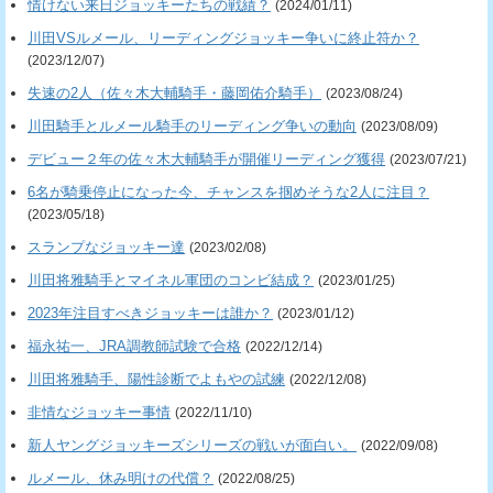
情けない来日ジョッキーたちの戦績？
(2024/01/11)
川田VSルメール、リーディングジョッキー争いに終止符か？
(2023/12/07)
失速の2人（佐々木大輔騎手・藤岡佑介騎手）
(2023/08/24)
川田騎手とルメール騎手のリーディング争いの動向
(2023/08/09)
デビュー２年の佐々木大輔騎手が開催リーディング獲得
(2023/07/21)
6名が騎乗停止になった今、チャンスを掴めそうな2人に注目？
(2023/05/18)
スランプなジョッキー達
(2023/02/08)
川田将雅騎手とマイネル軍団のコンビ結成？
(2023/01/25)
2023年注目すべきジョッキーは誰か？
(2023/01/12)
福永祐一、JRA調教師試験で合格
(2022/12/14)
川田将雅騎手、陽性診断でよもやの試練
(2022/12/08)
非情なジョッキー事情
(2022/11/10)
新人ヤングジョッキーズシリーズの戦いが面白い。
(2022/09/08)
ルメール、休み明けの代償？
(2022/08/25)