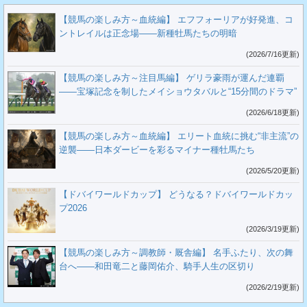
【競馬の楽しみ方～血統編】 エフフォーリアが好発進、コ
ントレイルは正念場――新種牡馬たちの明暗
(2026/7/16更新)
【競馬の楽しみ方～注目馬編】 ゲリラ豪雨が運んだ連覇
――宝塚記念を制したメイショウタバルと“15分間のドラマ”
(2026/6/18更新)
【競馬の楽しみ方～血統編】 エリート血統に挑む“非主流”の
逆襲――日本ダービーを彩るマイナー種牡馬たち
(2026/5/20更新)
【ドバイワールドカップ】 どうなる？ドバイワールドカッ
プ2026
(2026/3/19更新)
【競馬の楽しみ方～調教師・厩舎編】 名手ふたり、次の舞
台へ――和田竜二と藤岡佑介、騎手人生の区切り
(2026/2/19更新)