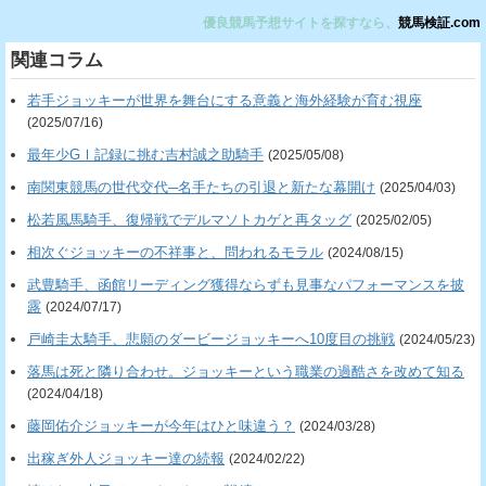
優良競馬予想サイトを探すなら、
競馬検証.com
関連コラム
若手ジョッキーが世界を舞台にする意義と海外経験が育む視座
(2025/07/16)
最年少GⅠ記録に挑む吉村誠之助騎手
(2025/05/08)
南関東競馬の世代交代─名手たちの引退と新たな幕開け
(2025/04/03)
松若風馬騎手、復帰戦でデルマソトカゲと再タッグ
(2025/02/05)
相次ぐジョッキーの不祥事と、問われるモラル
(2024/08/15)
武豊騎手、函館リーディング獲得ならずも見事なパフォーマンスを披
露
(2024/07/17)
戸崎圭太騎手、悲願のダービージョッキーへ10度目の挑戦
(2024/05/23)
落馬は死と隣り合わせ。ジョッキーという職業の過酷さを改めて知る
(2024/04/18)
藤岡佑介ジョッキーが今年はひと味違う？
(2024/03/28)
出稼ぎ外人ジョッキー達の続報
(2024/02/22)