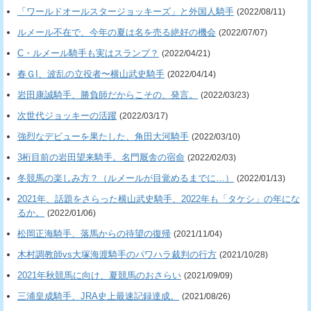
「ワールドオールスタージョッキーズ」と外国人騎手
(2022/08/11)
ルメール不在で、今年の夏は名を売る絶好の機会
(2022/07/07)
C・ルメール騎手も実はスランプ？
(2022/04/21)
春ＧI、波乱の立役者〜横山武史騎手
(2022/04/14)
岩田康誠騎手、勝負師だからこその、発言。
(2022/03/23)
次世代ジョッキーの活躍
(2022/03/17)
強烈なデビューを果たした、角田大河騎手
(2022/03/10)
3桁目前の岩田望来騎手。名門厩舎の宿命
(2022/02/03)
冬競馬の楽しみ方？（ルメールが目覚めるまでに…）
(2022/01/13)
2021年、話題をさらった横山武史騎手、2022年も「タケシ」の年にな
るか。
(2022/01/06)
松岡正海騎手、落馬からの待望の復帰
(2021/11/04)
木村調教師vs大塚海渡騎手のパワハラ裁判の行方
(2021/10/28)
2021年秋競馬に向け、夏競馬のおさらい
(2021/09/09)
三浦皇成騎手、JRA史上最速記録達成。
(2021/08/26)