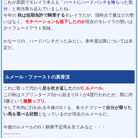
これが原因でモレイラ本人も「
ハートにハードパンチを喰らった気
分
」と相当落ち込んでいましたね。
今年の
秋は短期免許で騎乗する
モレイラだが、現時点で夏ほどの勢
いはなく、
モチベーションも低下したのか
現在のモレイラの勢いは
少々フェードアウト気味。
かなーりの、ハードパンチだったみたい。来年度以降については未
定だ。
ルメール・ファーストの真骨頂
これに取って代わり
息を吹き返した
のが
C.ルメール
。
この秋はスプリンターズSから始まりGⅠが4度行われたが、既に内
3勝という
激勝っプリ
。
そして年内に行われる今後のGⅠも、各カテゴリーで
自分が乗りた
い馬を選べる状態
となっているのが現在のルメールだ。
今後のルメールのGⅠ騎乗予定馬を見てみると・・・
-----------