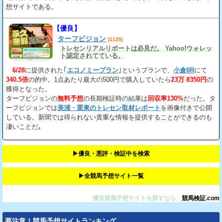
想サイトである。
【優良】
ターフビジョン
(1125)
トレセンリアルリポートは必見だ。 Yahoo!ウォレッ
ト認定されてている。
6/28
に提供された｢
エコノミープラン
｣というプランで、
小倉8R
にて
340.5倍
の的中。1点あたり最大の500円で購入していたら
23万 8350円
の
獲得となった。
ターフビジョンの
無料予想
の長期検証時の結果は
回収率130%
だった。タ
ーフビジョンでは
美浦・栗東のトレセン取材レポート
を画像付きで公開
している。新聞では得られない貴重な情報を提供することができるのも
凄いことだ｡
▶︎優良・悪評・検証中を検索
▶︎全競馬予想サイト一覧
優良競馬予想サイトを探すなら、
競馬検証.com
要注意！競馬予想サイトランキング