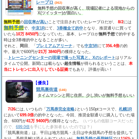
レープロ
(362)
無料予想の回収率が高く、現場記者による現地からの
X(ツイッター)が面白い。
無料予想
の
回収率が高い
ことで注目されていたレープロだが、
8/2
には
無料予想
で、
中京1R
にて、
3券種全て的中
となり、推奨通りに買って
いたら
10万 8450円
になっていた。基本、レープロが
無料予想
で的中する
時は全3券種的中となることが多い。
それと、
同日
、「
プレミアムアリーナ
」でも
中京5R
にて
356.4倍
の的
中。最大で600円が
21万 3840円
の獲得となった。
…
トレーニングセンターの現場で撮った写真と、Xのレポート
はリアル
タイムで公開。新聞には載らない
超生情報
が得られるということは、
本
当にトレセンに出入りしている証拠
でもあり、評価が高い！
【優良】
競馬裏街道
(146)
タイムマシンと同じ住所。少し渋いが無料予想もいい
7/26
には, いつもの「
万馬券完全攻略
｣という150ptコースで、
札幌1R
において
699.0倍
の的中となった。今回、推奨金額通りに購入していた場
合、600円が
41万 9400円
の獲得となった。
（いつもの低額コースだった
ので、
699.0倍
を手にした参加者もいたのでは？）
「競馬裏街道」は、平日は地方競馬・土日は中央競馬の予想を提供して
おり、予想見解は添えられていないが、
無料予想の長期検証
では
116%
と