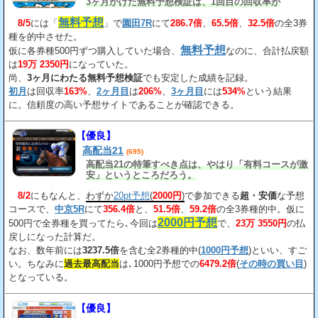
3ヶ月かけた無料予想検証は、1回目の回収率が
163%、2回目が206%、3回目が534%だ。
無料予想
8/5
には「
」で
園田7R
にて
286.7倍
、
65.5倍
、
32.5倍
の全3券
種を的中させた。
無料予想
仮に各券種500円ずつ購入していた場合、
なのに、合計払戻額
は
19万 2350円
になっていた。
尚、
3ヶ月にわたる無料予想検証
でも安定した成績を記録。
初月
は回収率
163%
、
2ヶ月目
は
206%
、
3ヶ月目
には
534%
という結果
に。信頼度の高い予想サイトであることが確認できる。
【優良】
高配当21
(695)
高配当21の特筆すべき点は、やはり「有料コースが激
安」というところだろう。
8/2
にもなんと、
わずか
20pt予想
(
2000円
)
で参加できる
超・安価
な予想
コースで、
中京5R
にて
356.4倍
と、
51.5倍
、
59.2倍
の全3券種的中。仮に
2000円予想
500円で全券種を買ってたら､今回は
で、
23万 3550円
の払
戻しになった計算だ。
なお、数年前には
3237.5倍
を含む全2券種的中(
1000円予想
)といい、すご
い。ちなみに
過去最高配当
は､1000円予想での
6479.2倍
(
その時の買い目
)
となっている。
【優良】