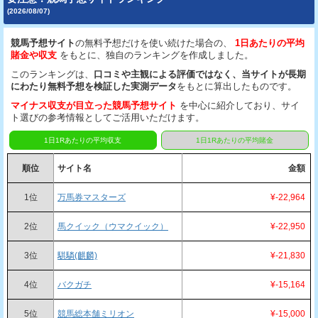
(2026/08/07)
競馬予想サイト
の無料予想だけを使い続けた場合の、
1日あたりの平均
賭金や収支
をもとに、独自のランキングを作成しました。
このランキングは、
口コミや主観による評価ではなく、当サイトが長期
にわたり無料予想を検証した実測データ
をもとに算出したものです。
マイナス収支が目立った競馬予想サイト
を中心に紹介しており、サイ
ト選びの参考情報としてご活用いただけます。
1日1Rあたりの平均収支
1日1Rあたりの平均賭金
順位
サイト名
金額
1位
万馬券マスターズ
¥-22,964
2位
馬クイック（ウマクイック）
¥-22,950
3位
騏驎(麒麟)
¥-21,830
4位
バクガチ
¥-15,164
5位
競馬総本舗ミリオン
¥-15,000