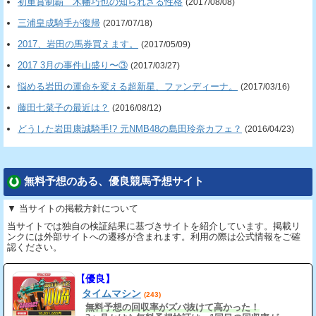
初重賞制覇 木幡巧也の知られざる性格
(2017/08/08)
三浦皇成騎手が復帰
(2017/07/18)
2017、岩田の馬券買えます。
(2017/05/09)
2017 3月の事件山盛り〜③
(2017/03/27)
悩める岩田の運命を変える超新星、ファンディーナ。
(2017/03/16)
藤田七菜子の最近は？
(2016/08/12)
どうした岩田康誠騎手!? 元NMB48の島田玲奈カフェ？
(2016/04/23)
無料予想のある、優良競馬予想サイト
▼ 当サイトの掲載方針について
当サイトでは独自の検証結果に基づきサイトを紹介しています。掲載リ
ンクには外部サイトへの遷移が含まれます。利用の際は公式情報をご確
認ください。
【優良】
タイムマシン
(243)
無料予想の回収率がズバ抜けて高かった！