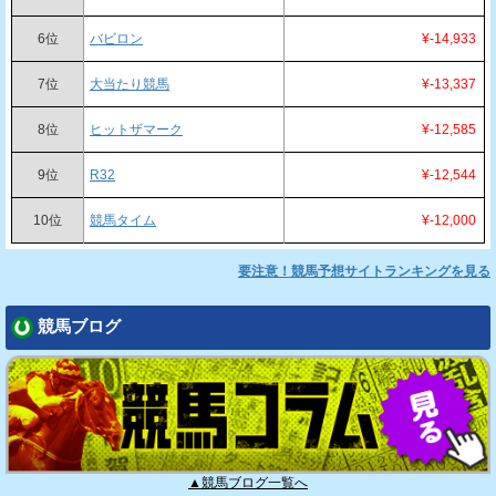
6位
バビロン
¥-14,933
7位
大当たり競馬
¥-13,337
8位
ヒットザマーク
¥-12,585
9位
R32
¥-12,544
10位
競馬タイム
¥-12,000
要注意！競馬予想サイトランキングを見る
競馬ブログ
▲競馬ブログ一覧へ