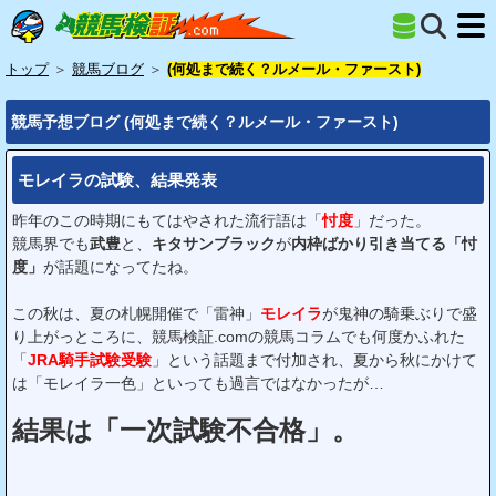
トップ
＞
競馬ブログ
＞
(何処まで続く？ルメール・ファースト)
競馬予想ブログ (何処まで続く？ルメール・ファースト)
モレイラの試験、結果発表
昨年のこの時期にもてはやされた流行語は「
忖度
」だった。
競馬界でも
武豊
と、
キタサンブラック
が
内枠ばかり引き当てる「忖
度」
が話題になってたね。
この秋は、夏の札幌開催で「雷神」
モレイラ
が鬼神の騎乗ぶりで盛
り上がっところに、競馬検証.comの競馬コラムでも何度かふれた
「
JRA騎手試験受験
」という話題まで付加され、夏から秋にかけて
は「モレイラ一色」といっても過言ではなかったが…
結果は「一次試験不合格」。