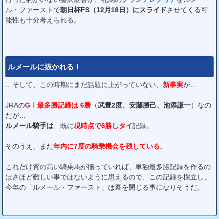
ル・ファーストで
朝日杯FS（12月16日）にスライド
させてくる可
能性も十分考えられる。
ルメールに抜かれる！
…そして、この時期にまだ話題に上がっていない、
新事実
が…
JRAの
GⅠ最多勝記録は 6勝
（
武豊2度、安藤勝己、池添謙一
）なの
だが…
ルメール騎手は
、既に
現時点で6勝しタイ
記録。
そのうえ、まだ
年内に7度の騎乗機会を残している
。
これだけ質の高い騎乗馬が揃っていれば、単独最多勝記録を作るの
はさほど難しい事ではないように思えるので、この記録を樹立し、
今年の「ルメール・ファースト」は幕を閉じる事になりそうだ。