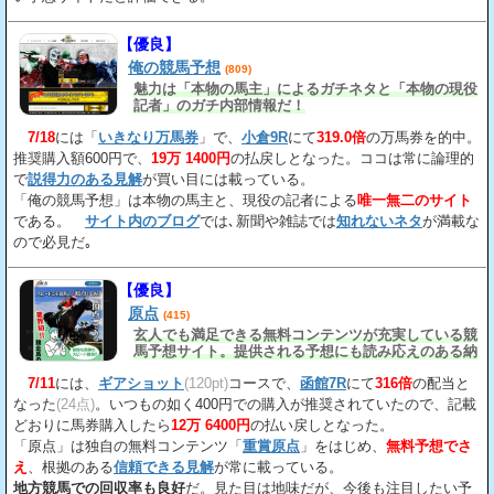
【優良】
俺の競馬予想
(809)
魅力は「本物の馬主」によるガチネタと「本物の現役
記者」のガチ内部情報だ！
7/18
には「
いきなり万馬券
」で、
小倉9R
にて
319.0倍
の万馬券を的中。
推奨購入額600円で、
19万 1400円
の払戻しとなった。ココは常に論理的
で
説得力のある見解
が買い目には載っている。
「俺の競馬予想」は本物の馬主と、現役の記者による
唯一無二のサイト
である。
サイト内のブログ
では､新聞や雑誌では
知れないネタ
が満載な
ので必見だ｡
【優良】
原点
(415)
玄人でも満足できる無料コンテンツが充実している競
馬予想サイト。提供される予想にも読み応えのある納
得の見解
が載っている。
7/11
には、
ギアショット
(120pt)
コースで、
函館7R
にて
316倍
の配当と
なった
(24点)
。いつもの如く400円での購入が推奨されていたので、記載
どおりに馬券購入したら
12万 6400円
の払い戻しとなった。
「原点」は独自の無料コンテンツ「
重賞原点
」をはじめ、
無料予想でさ
え
、根拠のある
信頼できる見解
が常に載っている。
地方競馬での回収率も良好
だ。見た目は地味だが、今後も注目したい予