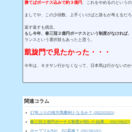
勝てばボーナス込みで約３億円
、これをやめるのというの
ましてや、この少頭数、上手くいけばと誰もが考えるだろ
返す返すも残念。
もし今年、春三冠２億円ボーナスという制度がなければ、
ランスという選択肢もあったと思う。
凱旋門で見たかった・・・
今年は、キタサン行かなくなって、日本馬は行かないのか
関連コラム
17年ぶりの地方馬勝利となるか？
(2022/12/21)
春三冠２億円ボーナス制度が招いた結果…
(2017/06/27)
ホープフルSが、G1昇格？
(2017/01/31)