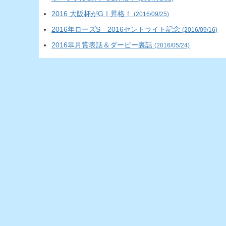
2016 大阪杯がGⅠ昇格！
(2016/09/25)
2016年ローズS 2016セントライト記念
(2016/09/16)
2016皐月賞表話＆ダービー裏話
(2016/05/24)