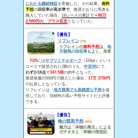
にわたる継続検証
を実施した。その結果、
無料
予想
の
回収率が高水準で
、推奨どおりに馬券を
購入していた場合、
16レースの累計で
＋88万
2,500円の、プラス収支
となっていた。
【優良】
リフレイン
(78)
リフレインの
無料予想
は、
地
方競馬の回収率もよく
、非常
に優れた的中率と回収率を誇
7/25
には
サブリミナルターフ
っている。
（150pt）という
コースで提供された2鞍のうち、
中京5R
にて、
わずか18点
で
347.5倍
の的中となった。
推奨単価の500円で購入した場合、
17万 3750円
の払戻しとなっている。
リフレインは、
地方競馬でも高精度な予想
を提
供しており、信頼性の高い予想サイトだと評価
できる。
【優良】
俺の競馬予想
(809)
魅力は「本物の馬主」による
ガチネタと「本物の現役記
者」のガチ内部情報だ！