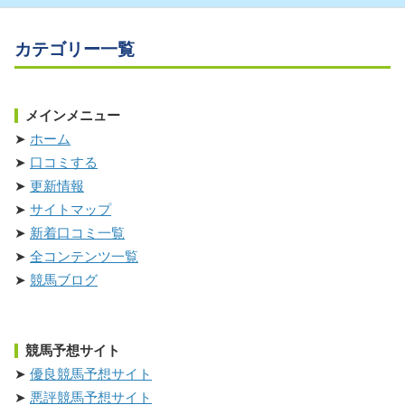
カテゴリー一覧
メインメニュー
ホーム
口コミする
更新情報
サイトマップ
新着口コミ一覧
全コンテンツ一覧
競馬ブログ
競馬予想サイト
優良競馬予想サイト
悪評競馬予想サイト