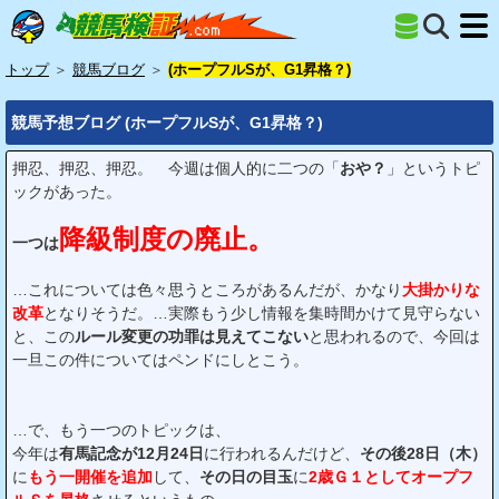
トップ
＞
競馬ブログ
＞
(ホープフルSが、G1昇格？)
競馬予想ブログ (ホープフルSが、G1昇格？)
押忍、押忍、押忍。 今週は個人的に二つの「
おや？
」というトピ
ックがあった。
降級制度の廃止。
一つは
…これについては色々思うところがあるんだが、かなり
大掛かりな
改革
となりそうだ。…実際もう少し情報を集時間かけて見守らない
と、この
ルール変更の功罪は見えてこない
と思われるので、今回は
一旦この件についてはペンドにしとこう。
…で、もう一つのトピックは、
今年は
有馬記念が12月24日
に行われるんだけど、
その後28日（木）
に
もう一開催を追加
して、
その日の目玉
に
2歳Ｇ１としてオープフ