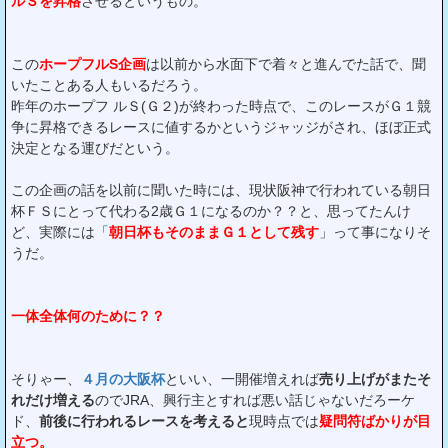
ルＳを昇格
させるというもの。
この
ホープフルS企画
は以前から水面下で着々と進んでた話で、聞
いたことある人もいるだろう。
昨年のホープフ ルＳ(Ｇ２)が終わった時点で、このレースがＧ１競
争に昇格できるレースに値するかというジャッジがされ、ほぼ正式
決定となる運びだという。
この企画の話を以前に聞いた時には、現状阪神で行われている朝日
杯ＦＳにとって代わる2歳Ｇ１になるのか？？と、思ってたんけ
ど、実際には「
朝日杯もそのままＧ１として残す
」って事になりそ
うだ。
一体全体何のために？？
そりゃー、
４月の大阪杯
といい、一開催増えれば
売り上げがまたそ
れだけ増える
のでJRA、興行主とすれば悪い話じゃないだろーケ
ド、
前後に行われるレースを考えると
現時点では
疑問符ばかりが目
立つ。