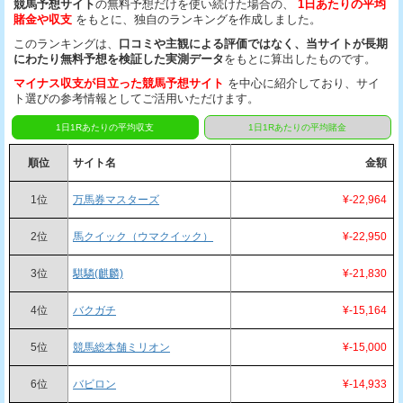
競馬予想サイト
の無料予想だけを使い続けた場合の、
1日あたりの平均
賭金や収支
をもとに、独自のランキングを作成しました。
このランキングは、
口コミや主観による評価ではなく、当サイトが長期
にわたり無料予想を検証した実測データ
をもとに算出したものです。
マイナス収支が目立った競馬予想サイト
を中心に紹介しており、サイ
ト選びの参考情報としてご活用いただけます。
1日1Rあたりの平均収支
1日1Rあたりの平均賭金
順位
サイト名
金額
1位
万馬券マスターズ
¥-22,964
2位
馬クイック（ウマクイック）
¥-22,950
3位
騏驎(麒麟)
¥-21,830
4位
バクガチ
¥-15,164
5位
競馬総本舗ミリオン
¥-15,000
6位
バビロン
¥-14,933