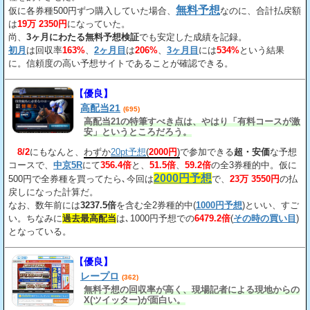
無料予想
仮に各券種500円ずつ購入していた場合、
なのに、合計払戻額
は
19万 2350円
になっていた。
尚、
3ヶ月にわたる無料予想検証
でも安定した成績を記録。
初月
は回収率
163%
、
2ヶ月目
は
206%
、
3ヶ月目
には
534%
という結果
に。信頼度の高い予想サイトであることが確認できる。
【優良】
高配当21
(695)
高配当21の特筆すべき点は、やはり「有料コースが激
安」というところだろう。
8/2
にもなんと、
わずか
20pt予想
(
2000円
)
で参加できる
超・安価
な予想
コースで、
中京5R
にて
356.4倍
と、
51.5倍
、
59.2倍
の全3券種的中。仮に
2000円予想
500円で全券種を買ってたら､今回は
で、
23万 3550円
の払
戻しになった計算だ。
なお、数年前には
3237.5倍
を含む全2券種的中(
1000円予想
)といい、すご
い。ちなみに
過去最高配当
は､1000円予想での
6479.2倍
(
その時の買い目
)
となっている。
【優良】
レープロ
(362)
無料予想の回収率が高く、現場記者による現地からの
X(ツイッター)が面白い。