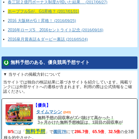
春三冠２億円ボーナス制度が招いた結果…
(2017/06/27)
ホープフルSが、G1昇格？
(2017/01/31)
2016 大阪杯がGⅠ昇格！
(2016/09/25)
2016年ローズS 2016セントライト記念
(2016/09/16)
2016皐月賞表話＆ダービー裏話
(2016/05/24)
無料予想のある、優良競馬予想サイト
▼ 当サイトの掲載方針について
当サイトでは独自の検証結果に基づきサイトを紹介しています。掲載リ
ンクには外部サイトへの遷移が含まれます。利用の際は公式情報をご確
認ください。
【優良】
タイムマシン
(243)
無料予想の回収率がズバ抜けて高かった！
3ヶ月かけた無料予想検証は、1回目の回収率が
163%、2回目が206%、3回目が534%だ。
無料予想
8/5
には「
」で
園田7R
にて
286.7倍
、
65.5倍
、
32.5倍
の全3券
種を的中させた。