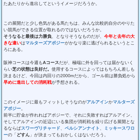
たあたりから進出してというイメージだろうか。
この展開だと少し色気がある馬たちは、みんな比較的自分のやりた
い競馬ができる位置が取れるのではないだろうか。
そうなると最後は力勝負
、となりそうなものだが、
今年と去年の大
きな違い
は
マルターズアポジー
がかなり
楽に逃げられる
というとこ
ろにある。
阪神コースは今週も
Aコース
だが、極端に外を回っては届かないく
らい
芝の状態は良好だ。
使用するコースによってはもちろん差しも
決まるけど、今回は内回りの2000mだから、ゴール前は勝負処から
早めに進出しての消耗戦
が予想される。
このイメージに最もフィットしそうなのが
アルアイン
か
マルターズ
アポジー
。
前半に貯金が作れればアポジーで、それに失敗すればアルアイン、
そしてアルアインの近辺にいる集団が消耗戦を繰り広げる展開とな
るならば
スワーヴリチャード
、
ペルシアンナイト
、
ミッキースワロ
ー
の「
どすん
」が決まってもおかしくはないだろう。