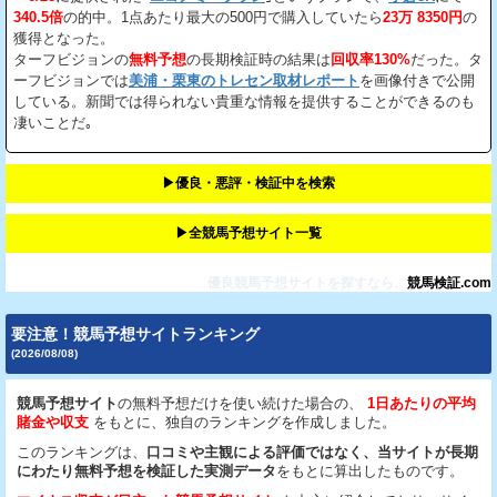
340.5倍
の的中。1点あたり最大の500円で購入していたら
23万 8350円
の
獲得となった。
ターフビジョンの
無料予想
の長期検証時の結果は
回収率130%
だった。タ
ーフビジョンでは
美浦・栗東のトレセン取材レポート
を画像付きで公開
している。新聞では得られない貴重な情報を提供することができるのも
凄いことだ｡
▶︎優良・悪評・検証中を検索
▶︎全競馬予想サイト一覧
優良競馬予想サイトを探すなら、
競馬検証.com
要注意！競馬予想サイトランキング
(2026/08/08)
競馬予想サイト
の無料予想だけを使い続けた場合の、
1日あたりの平均
賭金や収支
をもとに、独自のランキングを作成しました。
このランキングは、
口コミや主観による評価ではなく、当サイトが長期
にわたり無料予想を検証した実測データ
をもとに算出したものです。