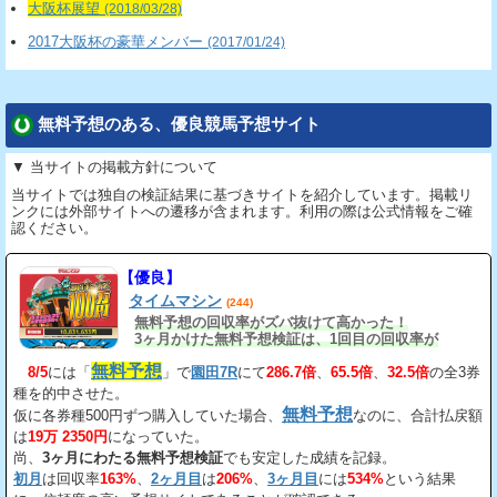
大阪杯展望
(2018/03/28)
2017大阪杯の豪華メンバー
(2017/01/24)
無料予想のある、優良競馬予想サイト
▼ 当サイトの掲載方針について
当サイトでは独自の検証結果に基づきサイトを紹介しています。掲載リ
ンクには外部サイトへの遷移が含まれます。利用の際は公式情報をご確
認ください。
【優良】
タイムマシン
(244)
無料予想の回収率がズバ抜けて高かった！
3ヶ月かけた無料予想検証は、1回目の回収率が
163%、2回目が206%、3回目が534%だ。
無料予想
8/5
には「
」で
園田7R
にて
286.7倍
、
65.5倍
、
32.5倍
の全3券
種を的中させた。
無料予想
仮に各券種500円ずつ購入していた場合、
なのに、合計払戻額
は
19万 2350円
になっていた。
尚、
3ヶ月にわたる無料予想検証
でも安定した成績を記録。
初月
は回収率
163%
、
2ヶ月目
は
206%
、
3ヶ月目
には
534%
という結果