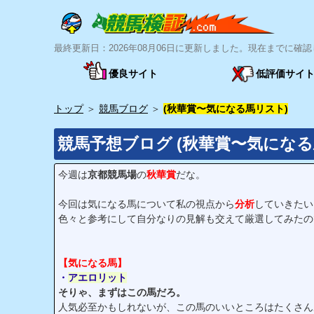
最終更新日：2026年08月06日に更新しました。現在までに確認
優良サイト
低評価サイ
トップ
＞
競馬ブログ
＞
(秋華賞〜気になる馬リスト)
競馬予想ブログ (秋華賞〜気になる
今週は
京都競馬場
の
秋華賞
だな。
今回は気になる馬について私の視点から
分析
していきたい
色々と参考にして自分なりの見解も交えて厳選してみたの
【気になる馬】
・
アエロリット
そりゃ、まずはこの馬だろ。
人気必至かもしれないが、この馬のいいところはたくさん