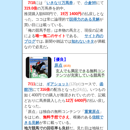
7/18
には「
いきなり万馬券
」で、
小倉9R
にて
319.0倍
の万馬券を的中。
推奨購入額600円で、
19万 1400円
の払戻しとな
った。ココは常に論理的で
説得力のある見解
が
買い目には載っている。
「俺の競馬予想」は本物の馬主と、現役の記者
による
唯一無二のサイト
である。
サイト内の
ブログ
では､新聞や雑誌では
知れないネタ
が満載
なので必見だ｡
【優良】
原点
(415)
玄人でも満足できる無料コン
テンツが充実している競馬予
想サイト。提供される予想に
7/11
には、
ギアショット
も読み応えのある納得の見解
(120pt)
コースで、
函
が載っている。
館7R
にて
316倍
の配当となった
(24点)
。いつもの
如く400円での購入が推奨されていたので、記載
どおりに馬券購入したら
12万 6400円
の払い戻し
となった。
「原点」は独自の無料コンテンツ「
重賞原点
」
をはじめ、
無料予想でさえ
、根拠のある
信頼で
きる見解
が常に載っている。
地方競馬での回収率も良好
だ。見た目は地味だ