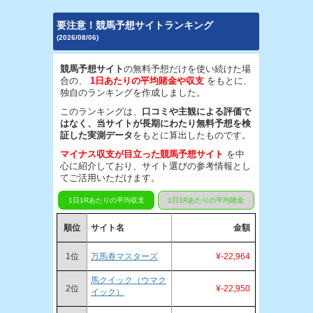
要注意！競馬予想サイトランキング
(2026/08/06)
競馬予想サイト
の無料予想だけを使い続けた場
合の、
1日あたりの平均賭金や収支
をもとに、
独自のランキングを作成しました。
このランキングは、
口コミや主観による評価で
はなく、当サイトが長期にわたり無料予想を検
証した実測データ
をもとに算出したものです。
マイナス収支が目立った競馬予想サイト
を中
心に紹介しており、サイト選びの参考情報とし
てご活用いただけます。
1日1Rあたりの平均収支
1日1Rあたりの平均賭金
順位
サイト名
金額
1位
万馬券マスターズ
¥-22,964
馬クイック（ウマク
2位
¥-22,950
イック）