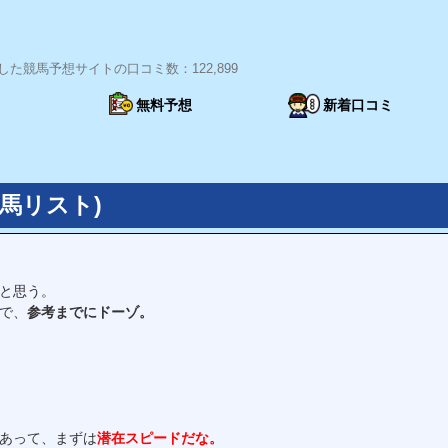
した競馬予想サイトの口コミ数：122,899
ト
無料予想
新着口コミ
馬リスト)
と思う。
で、
参考までにドーゾ。
あって、まずは
潜在スピードだな。