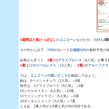
3週間ほど負けっぱなし
の
ユニコーン
なのだが、
7/24
も
2鞍
その中から以下、
7/25
の2レース目
函館11R
の無料予想の
結果から言うと、
3着
の3
グラスブルース
（8人気）が
辛う
1着
は12
ロジペルレスト
（12人気）、
2着
は5
アルーフクラ
では、
ユニコーンの狙いどころ
を確認してみよう。
軸は、6ペイシャキュウ（2人気）→6着
相手は、3グラスブルース（8人気）→3着
10シゲルタイタン（6人気）→10着
11ライジングドラゴン（5人気）→5着
14ボンオムトゥック（3人気）→7着
とまあ、2番人気から8番人気の内の5頭である。