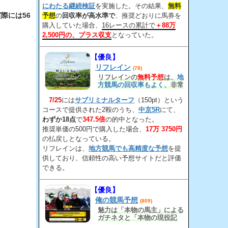
にわたる継続検証
を実施した。その結果、
無料
際には56
予想
の
回収率が高水準で
、推奨どおりに馬券を
購入していた場合、
16レースの累計で
＋88万
2,500円の、プラス収支
となっていた。
【優良】
リフレイン
(78)
リフレインの
無料予想
は、
地
方競馬の回収率もよく
、非常
に優れた的中率と回収率を誇
7/25
には
サブリミナルターフ
っている。
（150pt）という
コースで提供された2鞍のうち、
中京5R
にて、
わずか18点
で
347.5倍
の的中となった。
推奨単価の500円で購入した場合、
17万 3750円
の払戻しとなっている。
リフレインは、
地方競馬でも高精度な予想
を提
供しており、信頼性の高い予想サイトだと評価
できる。
【優良】
俺の競馬予想
(809)
魅力は「本物の馬主」による
ガチネタと「本物の現役記
者」のガチ内部情報だ！