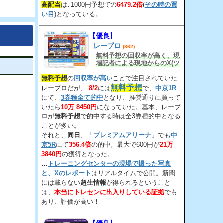
高配当
は､1000円予想での
6479.2倍
(
その時の買
い目
)となっている。
【優良】
レープロ
(362)
無料予想の回収率が高く、現
場記者による現地からのX(ツ
イッター)が面白い。
無料予想
の
回収率が高い
ことで注目されていた
無料予想
レープロだが、
8/2
には
で、
中京1R
にて、
3券種全て的中
となり、推奨通りに買って
いたら
10万 8450円
になっていた。基本、レープ
ロが
無料予想
で的中する時は全3券種的中となる
ことが多い。
それと、
同日
、「
プレミアムアリーナ
」でも
中
京5R
にて
356.4倍
の的中。最大で600円が
21万
3840円
の獲得となった。
…
トレーニングセンターの現場で撮った写真
と、Xのレポート
はリアルタイムで公開。新聞
には載らない
超生情報
が得られるということ
は、
本当にトレセンに出入りしている証拠
でも
あり、評価が高い！