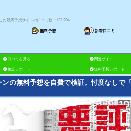
した競馬予想サイトの口コミ数：122,904
ト
無料予想
新着口コミ
口コミを見る
関連サイト
検証レポート
無料予想レポート
ーンの無料予想を自費で検証。忖度なしで