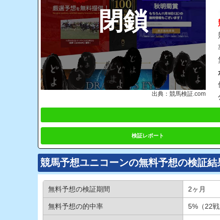
閉鎖
出典：競馬検証.com
検証レポート
競馬予想ユニコーンの無料予想の検証結
無料予想の検証期間
2ヶ月
無料予想の的中率
5%（22戦