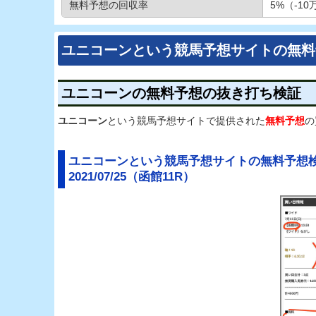
無料予想の回収率
5%（-10
ユニコーンという競馬予想サイトの無料
ユニコーンの無料予想の抜き打ち検証
ユニコーン
という競馬予想サイトで提供された
無料予想
の
ユニコーンという競馬予想サイトの無料予想
2021/07/25（函館11R）