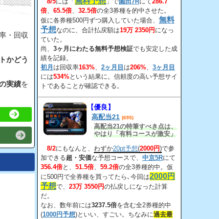
無料予想
は、1回目の回収率が163%、
8/5
には「
」で
園田7R
にて
286.7
2回目が206%、3回目が534%
倍
、
65.5倍
、
32.5倍
の全3券種を的中させた。
だ。
無料
仮に各券種500円ずつ購入していた場合、
予想
なのに、合計払戻額は
19万 2350円
になっ
率・回収
ていた。
尚、
3ヶ月にわたる無料予想検証
でも安定した成
績を記録。
トかどう
初月
は回収率
163%
、
2ヶ月目
は
206%
、
3ヶ月目
には
534%
という結果に。信頼度の高い予想サイ
の実績
を
トであることが確認できる。
【優良】
高配当21
(695)
高配当21の特筆すべき点は、
やはり「有料コースが激安」
というところだろう。
8/2
にもなんと、
わずか
20pt予想
(
2000円
)
で参
加できる
超・安価
な予想コースで、
中京5R
にて
356.4倍
と、
51.5倍
、
59.2倍
の全3券種的中。仮
2000円
に500円で全券種を買ってたら､今回は
予想
で、
23万 3550円
の払戻しになった計算
だ。
なお、数年前には
3237.5倍
を含む全2券種的中
(
1000円予想
)といい、すごい。ちなみに
過去最