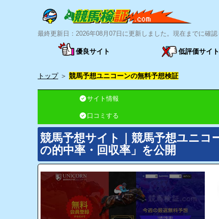
最終更新日：2026年08月07日に更新しました。現在までに確認
優良サイト
低評価サイ
トップ
＞
競馬予想ユニコーンの無料予想検証
サイト情報
口コミする
競馬予想サイト｜競馬予想ユニコ
の的中率・回収率」を公開