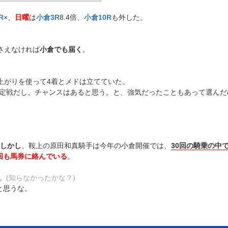
R
×、
日曜
は
小倉3R
8.4倍、
小倉10R
も外した。
さえなければ
小倉でも届く
。
上がりを使って4着とメドは立てていた。
定戦だし、チャンスはあると思う。と、強気だったこともあって選んだ
しかし
、鞍上の原田和真騎手は今年の小倉開催では、
30回の騎乗の中で
回も馬券に絡んでいる
。
。
(知らなかったかな？)
と思うな。