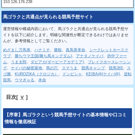
153.126.176.238
馬ゴラクと共通点が見られる競馬予想サイト
運営情報や構成内容において、馬ゴラクと共通点が見られる競馬予想サ
イトを以下に紹介します。明確な関連性が断定できるわけではありませ
んが、参考情報としてご覧ください。
めざまし万馬券
、
ハナミチ
、
勝鞍
、
真馬券革命
、
シークレットホースク
ラブ
、
勝ちウマ王国(勝ち馬キングダム)
、
アナタノケイバ
、
的中ファー
ム
、
うま太郎
、
ダビアカ(ダービーアカデミア)
、
ブレイクホースレーシン
グ
、
ケイバの秘密基地
、
馬の穴
、
スマうま
、
競馬キャンプ
、
競馬365
、
ス
ゴ腕
、
KUROZIKA（クロジカ）
、
ドンピシャ
、
KEIBA@(ケイバ@)
、
逆転
競馬
、
ウマぎゃる
、
本命
目次
[
∨
]
【序章】馬ゴラクという競馬予想サイトの基本情報や口コミ
情報を徹底検証