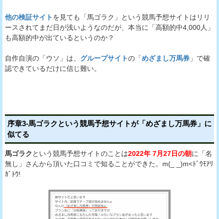
他の検証サイト
を見ても「馬ゴラク」という競馬予想サイトはリリ
ースされてまだ日が浅いようなのだが、本当に「高額的中4,000人」
も高額的中が出ているというのか？
自作自演の「ウソ」は、
グループサイト
の「
めざまし万馬券
」で確
認できているだけに信じ難い。
序章3-馬ゴラクという競馬予想サイトが「めざまし万馬券」に
似てる
馬ゴラク
という競馬予想サイトのことは
2022年 7月27日の朝
に「名
無し」さんから頂いた口コミで知ることができた。m(_ _)m<ﾄﾞｳﾓｱﾘ
ｶﾞﾄｳ!