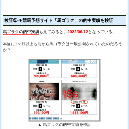
検証②-4-競馬予想サイト「馬ゴラク」の的中実績を検証
馬ゴラクの的中実績
も見てみると、
2022/06/12
となっている。
本当に1ヶ月以上も前から馬ゴラクは一般公開されていたのだろう
か？
▲ 馬ゴラクの的中実績を検証