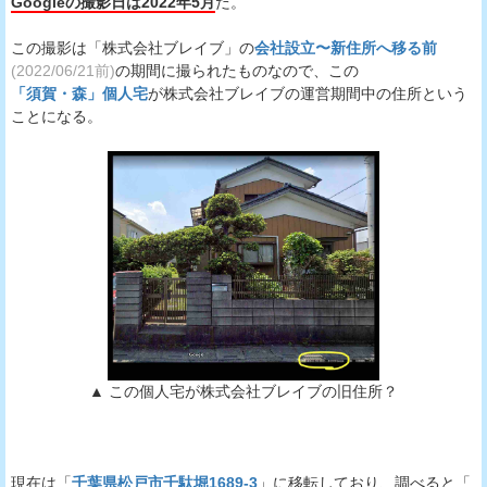
Googleの撮影日は2022年5月
だ。
この撮影は「株式会社ブレイブ」の
会社設立〜新住所へ移る前
(2022/06/21前)
の期間に撮られたものなので、この
「須賀・森」個人宅
が株式会社ブレイブの運営期間中の住所という
ことになる。
▲ この個人宅が株式会社ブレイブの旧住所？
現在は「
千葉県松戸市千駄堀1689-3
」に移転しており、調べると「