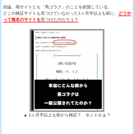
勿論、両サイトとも「馬ゴラク」のことを絶賛している。
どこの検証サイトも見つけていなかった1ヶ月半以上も前に、
どうや
って無名のサイトを
見つけたのだろう？
▲ 1ヶ月半以上も前から検証？ ホントかぁ？