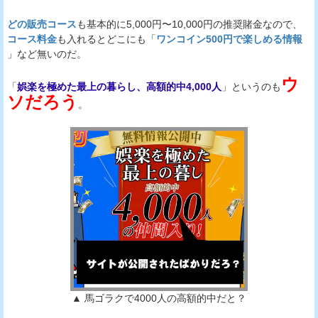
どの販売コース
も基本的に5,000円〜10,000円の推奨賭金なので、
コース料金
も入れるとどこにも「
ワンコイン500円で楽しめる情報
」など無いのだ。
ウ
「
娯楽を極めた最上の暮らし、高額的中4,000人
」というのも
ソだろう
。
▲ 馬ゴラクで4000人の高額的中だと？