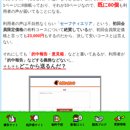
既に80個
1ページに8個載っており、それが10ページなので、
も利
用者の声が届いてることになる。
利用者の声は不自然なくらい「
セーフティエリア
」という、
初回会
員限定価格
の有料コースについて
絶賛している
が、初回会員限定価
格と言っても
23,000円
もするのだから、決して安いコースとは言え
ない。
それにしても「
的中報告・意見箱
」などと書いてあるが、利用者が
「的中報告」などする義務などない
し、
どこから送るんだ？
そもそも
更新情報
無料予想
新着口コミ
競馬ブログ
優良サイト
低評価サイト