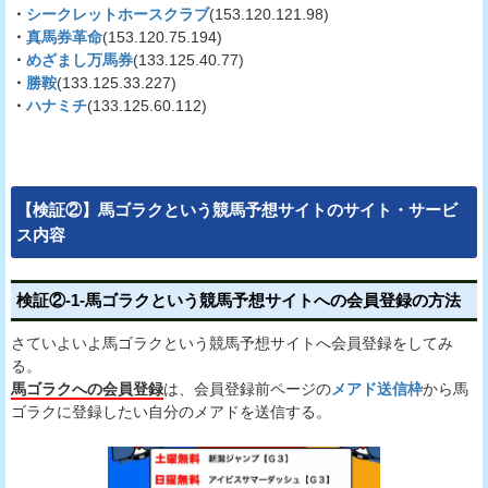
・
シークレットホースクラブ
(153.120.121.98)
・
真馬券革命
(153.120.75.194)
・
めざまし万馬券
(133.125.40.77)
・
勝鞍
(133.125.33.227)
・
ハナミチ
(133.125.60.112)
【検証②】馬ゴラクという競馬予想サイトのサイト・サービ
ス内容
検証②-1-馬ゴラクという競馬予想サイトへの会員登録の方法
さていよいよ馬ゴラクという競馬予想サイトへ会員登録をしてみ
る。
馬ゴラクへの会員登録
は、会員登録前ページの
メアド送信枠
から馬
ゴラクに登録したい自分のメアドを送信する。