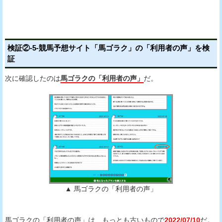
検証②-5-競馬予想サイト「馬ゴラク」の「利用者の声」を検
証
次に確認したのは
馬ゴラクの「利用者の声」
だ。
▲ 馬ゴラクの「利用者の声」
馬ゴラクの「利用者の声」は、もっとも古いもので
2022/07/10
だ。