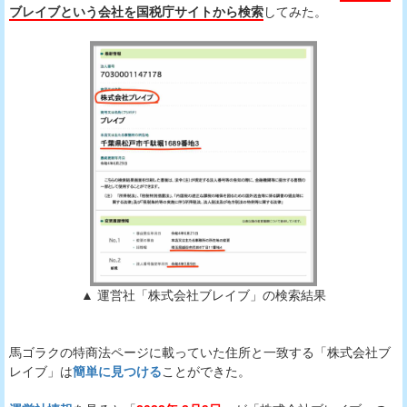
ブレイブという会社を国税庁サイトから検索
してみた。
▲ 運営社「株式会社ブレイブ」の検索結果
馬ゴラクの特商法ページに載っていた住所と一致する「株式会社ブ
レイブ」は
簡単に見つける
ことができた。