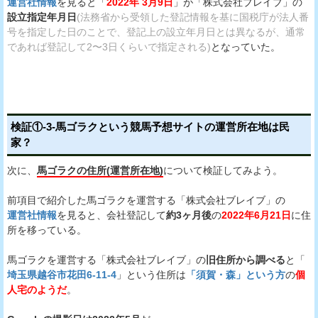
運営社情報
を見ると「
2022年 3月9日
」が「株式会社ブレイブ」の
設立指定年月日
(法務省から受領した登記情報を基に国税庁が法人番
号を指定した日のことで、登記上の設立年月日とは異なるが、通常
であれば登記して2〜3日くらいで指定される)
となっていた。
検証①-3-馬ゴラクという競馬予想サイトの運営所在地は民
家？
次に、
馬ゴラクの住所(運営所在地)
について検証してみよう。
前項目で紹介した馬ゴラクを運営する「株式会社ブレイブ」の
運営社情報
を見ると、会社登記して
約3ヶ月後
の
2022年6月21日
に住
所を移っている。
馬ゴラクを運営する「株式会社ブレイブ」の
旧住所から調べる
と「
埼玉県越谷市花田6-11-4
」という住所は
「須賀・森」という方
の
個
人宅のようだ
。