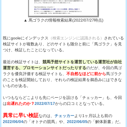
▲ 馬ゴラクの情報検索結果(2022/07/27時点)
既にgooleにインデックス
（検索エンジンに認識される）
されている
検証サイトが複数あり、どのサイトも随分と前に「馬ゴラク」を見
つけ、検証したことになっている。
最近の検証サイトは、
競馬予想サイトを運営している運営社が自社
運営する、プロモーションサイトだったりする
のだが、今回の馬ゴ
ラクを優良評価する検証サイトも、
不自然なほどに前から
馬ゴラク
のことを検証開始しており、それらの検証結果を鵜呑みにはできな
いものがある。
いつもならどこよりも先にページを設ける「チェッカー」も、今回
は
出遅れたのか？
2022/07/17
からの口コミとなっている。
異常に早い検証
なのは、
チェッカー
より1ヶ月以上も前の
2022/06/04
の「オトナの競馬」や、
2022/06/05
の「解体新書」だ。