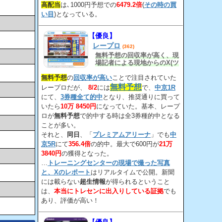
高配当
は､1000円予想での
6479.2倍
(
その時の買
い目
)となっている。
【優良】
レープロ
(362)
無料予想の回収率が高く、現
場記者による現地からのX(ツ
イッター)が面白い。
無料予想
の
回収率が高い
ことで注目されていた
無料予想
レープロだが、
8/2
には
で、
中京1R
にて、
3券種全て的中
となり、推奨通りに買って
いたら
10万 8450円
になっていた。基本、レープ
ロが
無料予想
で的中する時は全3券種的中となる
ことが多い。
それと、
同日
、「
プレミアムアリーナ
」でも
中
京5R
にて
356.4倍
の的中。最大で600円が
21万
3840円
の獲得となった。
…
トレーニングセンターの現場で撮った写真
と、Xのレポート
はリアルタイムで公開。新聞
には載らない
超生情報
が得られるということ
は、
本当にトレセンに出入りしている証拠
でも
あり、評価が高い！