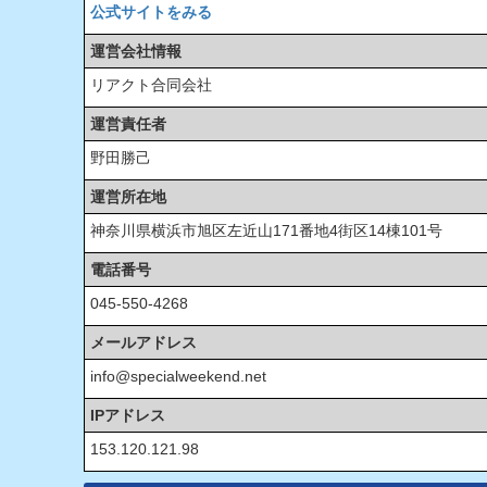
公式サイトをみる
運営会社情報
リアクト合同会社
運営責任者
野田勝己
運営所在地
神奈川県横浜市旭区左近山171番地4街区14棟101号
電話番号
045-550-4268
メールアドレス
info@specialweekend.net
IPアドレス
153.120.121.98