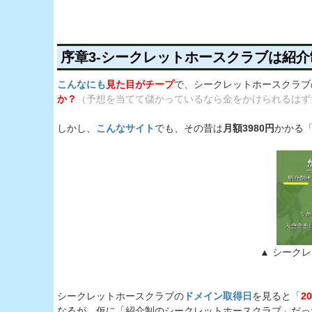
序章3-シークレットホースクラブは紹
こんなにも
見た目がチープ
で、シークレットホースクラブ
か？
（予想を当てて儲かっているなら金をかけられるはず
しかし、
こんなサイト
でも、その昔は
月額3980円
かかる
▲ シーク
シークレットホースクラブの
ドメイン取得日
を見ると「
2
なるが、仮に「紹介制のシークレットホースクラブ」だっ