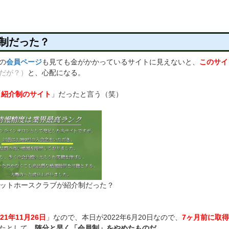
介制だった？
の
会員ページ
も見ても金がかかっているサイトに見えないと、
このサイ
だが？）
と、心配になる。
「
紹介制のサイト
」だったと言う（笑）
レットホースクラブが紹介制だった？
021年11月26日
」なので、本日が2022年6月20日なので、
7ヶ月前に取得
たとして、
随分と早く「会員制」をやめたものだ
。