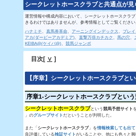
シークレットホースクラブと共通点が見
運営情報や構成内容において、シークレットホースクラブ
きるわけではありませんが、参考情報としてご覧ください
ハナミチ
、
真馬券革命
、
アーニングインデックス
、
ブレイ
アカ(ダービーアカデミア)
、
直撃万倍カチカク
、
馬の穴
、
KEIBA@(ケイバ@)
、
競馬ジャンボ
目次
[
∨
]
【序章】シークレットホースクラブとい
序章1-シークレットホースクラブとい
シークレットホースクラブ
という
競馬予想サイト
」の
グループサイト
だということが判明した。
また「
シークレットホースクラブ
」を
情報検索しても出て
良評価している
検証サイト
がいることや、他にも色々と興