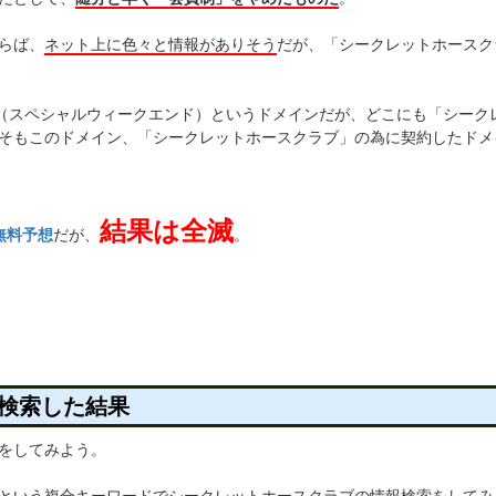
らば、
ネット上に色々と情報がありそう
だが、「シークレットホースク
（スペシャルウィークエンド）というドメインだが、どこにも「シーク
そもこのドメイン、「シークレットホースクラブ」の為に契約したドメ
結果は全滅
無料予想
だが、
。
報検索した結果
をしてみよう。
という複合キーワードでシークレットホースクラブの情報検索をしてみ