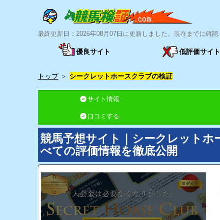
最終更新日：2026年08月07日に更新しました。現在までに確認
優良サイト
低評価サイ
トップ
＞
シークレットホースクラブの検証
サイト情報
口コミする
競馬予想サイト｜シークレットホ
べての評価情報を徹底公開