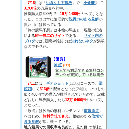
7/18
には「
いきなり万馬券
」で、
小倉9R
にて
319.0倍
の万馬券を的中。
推奨購入額600円で、
19万 1400円
の払戻しとな
った。ココは常に論理的で
説得力のある見解
が
買い目には載っている。
「俺の競馬予想」は本物の馬主と、現役の記者
による
唯一無二のサイト
である。
サイト内の
ブログ
では､新聞や雑誌では
知れないネタ
が満載
なので必見だ｡
【優良】
原点
(415)
玄人でも満足できる無料コン
テンツが充実している競馬予
想サイト。提供される予想に
7/11
には、
ギアショット
も読み応えのある納得の見解
(120pt)
コースで、
函
が載っている。
館7R
にて
316倍
の配当となった
(24点)
。いつもの
如く400円での購入が推奨されていたので、記載
どおりに馬券購入したら
12万 6400円
の払い戻し
となった。
「原点」は独自の無料コンテンツ「
重賞原点
」
をはじめ、
無料予想でさえ
、根拠のある
信頼で
きる見解
が常に載っている。
地方競馬での回収率も良好
だ。見た目は地味だ