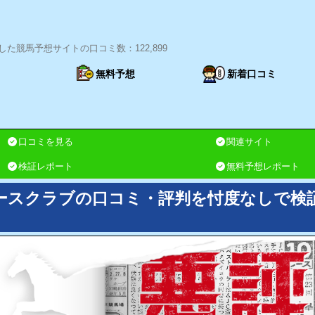
した競馬予想サイトの口コミ数：122,899
ト
無料予想
新着口コミ
口コミを見る
関連サイト
検証レポート
無料予想レポート
ースクラブの口コミ・評判を忖度なしで検