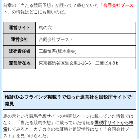
前章の「当たる競馬予想」が誤って？載せていた「
合同会社ブース
ト
」の情報はどこにも無いのだ。
運営サイト
馬の穴
運営会社
合同会社ブースト
販売責任者
工藤慎吾(坂本宗央)
運営所在地
東京都渋谷区道玄坂1-16-6 二葉ビル8ｂ
検証①-2-フライング掲載？で知った運営社を国税庁サイトで
発見
馬の穴という競馬予想サイトの特商法ページに載っていた情報では
なく、「当たる競馬予想」に載っていた情報を
国税庁サイトから検
索
してみると、カチカクの検証時と追記情報はなく「合同会社ブー
スト」を見つけられた。