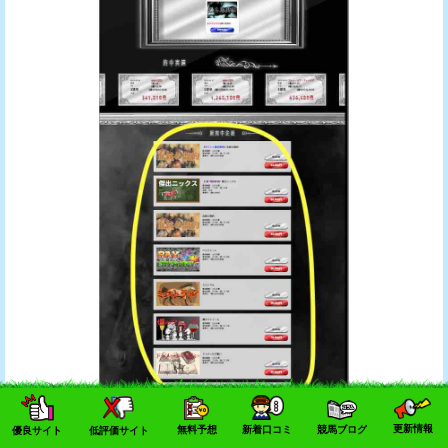
更新情報
無料予想
新着口コミ
競馬ブログ
優良サイト
低評価サイト
▲ 馬の穴の有料情報の販売場所