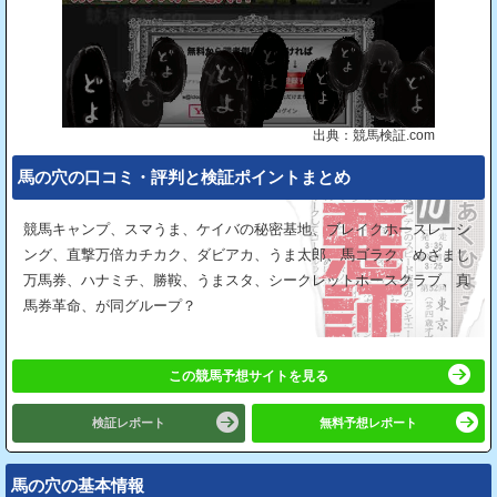
出典：競馬検証.com
馬の穴の⼝コミ・評判と検証ポイントまとめ
競馬キャンプ、スマうま、ケイバの秘密基地、ブレイクホースレーシ
ング、直撃万倍カチカク、ダビアカ、うま太郎、馬ゴラク、めざまし
万馬券、ハナミチ、勝鞍、うまスタ、シークレットホースクラブ、真
馬券革命、が同グループ？
この競馬予想サイトを見る
検証レポート
無料予想レポート
馬の穴の基本情報