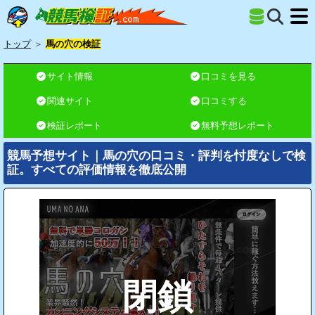
トップ
＞
馬の穴の検証
サイト情報
口コミを見る
関連サイト
口コミする
検証レポート
無料予想レポート
競馬予想サイト｜馬の穴の口コミ・評判を忖度なしで検
証。すべての評価情報を徹底公開
閉鎖