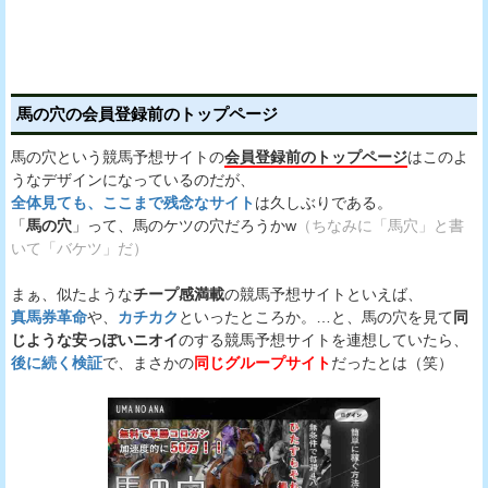
馬の穴の会員登録前のトップページ
馬の穴という競馬予想サイトの
会員登録前のトップページ
はこのよ
うなデザインになっているのだが、
全体見ても、ここまで残念なサイト
は久しぶりである。
「
馬の穴
」って、馬のケツの穴だろうかw
（ちなみに「馬穴」と書
いて「バケツ」だ）
まぁ、似たような
チープ感満載
の競馬予想サイトといえば、
真馬券革命
や、
カチカク
といったところか。…と、馬の穴を見て
同
じような安っぽいニオイ
のする競馬予想サイトを連想していたら、
後に続く検証
で、まさかの
同じグループサイト
だったとは（笑）