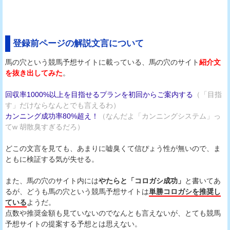
登録前ページの解説文言について
馬の穴という競馬予想サイトに載っている、馬の穴のサイト
紹介文
を抜き出してみた
。
回収率1000%以上を目指せるプランを初回からご案内する
（「目指
す」だけならなんとでも言えるわ）
カンニング成功率80%超え！
（なんだよ「カンニングシステム」っ
てw 胡散臭すぎるだろ）
どこの文言を見ても、あまりに嘘臭くて信ぴょう性が無いので、ま
ともに検証する気が失せる。
また、馬の穴のサイト内には
やたらと「コロガシ成功」
と書いてあ
るが、どうも馬の穴という競馬予想サイトは
単勝コロガシを推奨し
ている
ようだ。
点数や推奨金額も見ていないのでなんとも言えないが、とても競馬
予想サイトの提案する予想とは思えない。