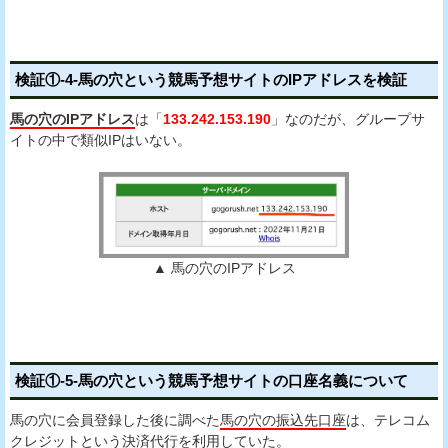
検証①-4-馬の穴という競馬予想サイトのIPアドレスを検証
馬の穴のIPアドレス
は「
133.242.153.190
」なのだが、グループサ
イトの中で類似IPはいない。
▲ 馬の穴のIPアドレス
検証①-5-馬の穴という競馬予想サイトの口座名義について
馬の穴に会員登録した後に調べた
馬の穴の振込先口座
は、テレコム
クレジットという決済代行を利用していた。