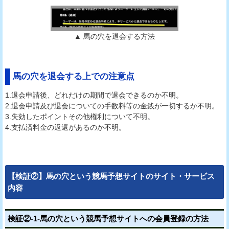
▲ 馬の穴を退会する方法
馬の穴を退会する上での注意点
1.退会申請後、どれだけの期間で退会できるのか不明。
2.退会申請及び退会についての手数料等の金銭が一切するか不明。
3.失効したポイントその他権利について不明。
4.支払済料金の返還があるのか不明。
【検証②】馬の穴という競馬予想サイトのサイト・サービス
内容
検証②-1-馬の穴という競馬予想サイトへの会員登録の方法