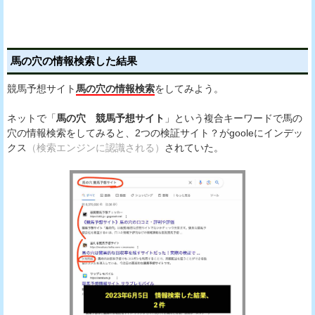
馬の穴の情報検索した結果
競馬予想サイト
馬の穴の情報検索
をしてみよう。
ネットで「
馬の穴 競馬予想サイト
」という複合キーワードで馬の
穴の情報検索をしてみると、2つの検証サイト？がgooleにインデッ
クス
（検索エンジンに認識される）
されていた。