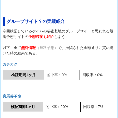
グループサイト？の実績紹介
今回検証しているケイバの秘密基地のグループサイトと思われる競
馬予想サイトの
予想精度も紹介
しよう。
以下、全て
無料情報
（無料予想）
で、推奨された金額通りに買い続
けた時の結果である。
カチカク
検証期間1ヶ月
的中率：0%
回収率：0%
真馬券革命
検証期間1ヶ月
的中率：20%
回収率：7%