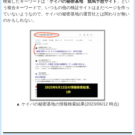
検索したキーワードは「
ケイバの秘密基地 競馬予想サイト
」とい
う複合キーワードで、いつもの他の検証サイトはまだページを作っ
ていないようなので、ケイバの秘密基地の運営社とは関わりが無い
のかもしれない。
▲ ケイバの秘密基地の情報検索結果(2023/06/12 時点)