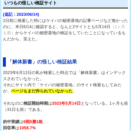
いつもの怪しい検証サイト
(追記：2023/06/14)
2日前に検索した時にはケイバの秘密基地の記事ページなど無かった
のに、本日6/14に確認すると、なんと2サイトとも5月14日
（1ヶ月
も前）
からケイバの秘密基地の検証をしていたことになっているも
んだから、笑えた。
「解体新書」の怪しい検証結果
2023年6月12日の私が検索した時点では「解体新書」はインデック
スされていなかった。
それにサイト内で「ケイバの秘密基地」のサイト検索もしてみた
が、
ページもまだ作られていなかった
。
それなのに
検証開始時期
は
2023年5月14日
となっている。1ヶ月も前
（31日も前）である。
的中実績
は
6戦5勝1敗
。
回収率
は
1058.7%