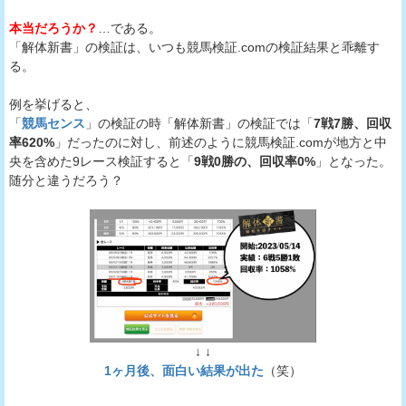
本当だろうか？
…である。
「解体新書」の検証は、いつも競馬検証.comの検証結果と乖離す
る。
例を挙げると、
「
競馬センス
」の検証の時「解体新書」の検証では「
7戦7勝、回収
率620%
」だったのに対し、前述のように競馬検証.comが地方と中
央を含めた9レース検証すると「
9戦0勝の、回収率0%
」となった。
随分と違うだろう？
↓ ↓
1ヶ月後、面白い結果が出た
（笑）