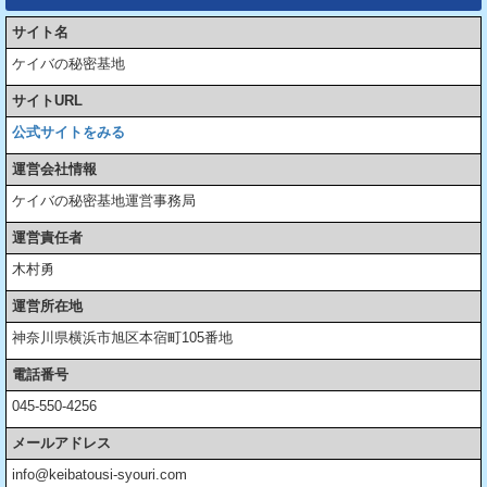
サイト名
ケイバの秘密基地
サイトURL
公式サイトをみる
運営会社情報
ケイバの秘密基地運営事務局
運営責任者
木村勇
運営所在地
神奈川県横浜市旭区本宿町105番地
電話番号
045-550-4256
メールアドレス
info@keibatousi-syouri.com