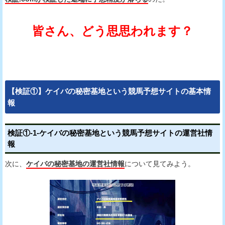
皆さん、どう思思われます？
【検証①】ケイバの秘密基地という競馬予想サイトの基本情
報
検証①-1-ケイバの秘密基地という競馬予想サイトの運営社情
報
次に、
ケイバの秘密基地の運営社情報
について見てみよう。