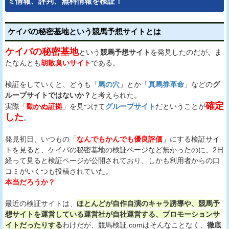
ミ情報、評判、無料情報を検証！
ケイバの秘密基地という競馬予想サイトとは
ケイバの秘密基地
という
競馬予想サイト
を発見したのだが、ま
たなんとも
胡散臭いサイト
である。
検証をしていくと、どうも「
馬の穴
」とか「
真馬券革命
」などの
グ
ループサイトではないか？
と考えられた。
確定
実際「
動かぬ証拠
」を見つけて
グループサイト
だということが
した
。
発見初日、いつもの「
なんでもかんでも優良評価
」にする検証サイ
トを見ると、ケイバの秘密基地の検証ページなど無かったのに、2日
経って見ると検証ページが公開されており、しかも利用者からの口
コミがいくつも投稿されていた。
本当だろうか？
最近の検証サイトは、
ほとんどが自作自演のキャラ誘導や、競馬予
想サイトを運営している運営社が自社運営する、プロモーションサ
イトだったりする
わけだが、競馬検証.comはそんなことなく、
徹底