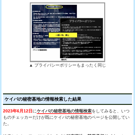
▲ プライバシーポリシーもまったく同じ
ケイバの秘密基地の情報検索した結果
2023年6月12日
に
ケイバの秘密基地の情報検索
をしてみると、いつ
ものチェッカーだけが既にケイバの秘密基地のページを公開してい
た。