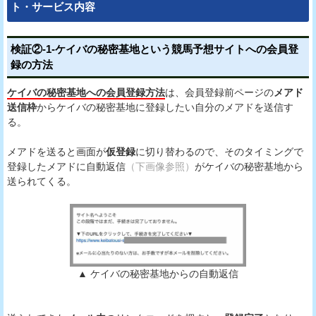
ト・サービス内容
検証②-1-ケイバの秘密基地という競馬予想サイトへの会員登
録の方法
ケイバの秘密基地への会員登録方法
は、会員登録前ページの
メアド
送信枠
からケイバの秘密基地に登録したい自分のメアドを送信す
る。
メアドを送ると画面が
仮登録
に切り替わるので、そのタイミングで
登録したメアドに自動返信
（下画像参照）
がケイバの秘密基地から
送られてくる。
▲ ケイバの秘密基地からの自動返信