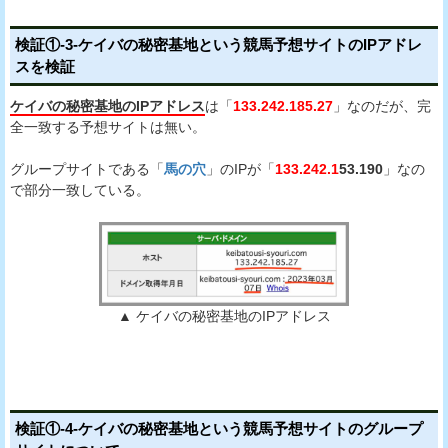
検証①-3-ケイバの秘密基地という競馬予想サイトのIPアドレ
スを検証
ケイバの秘密基地のIPアドレス
は「
133.242.185.27
」なのだが、完
全一致する予想サイトは無い。
グループサイトである「
馬の穴
」のIPが「
133.242.1
53.190
」なの
で部分一致している。
▲ ケイバの秘密基地のIPアドレス
検証①-4-ケイバの秘密基地という競馬予想サイトのグループ