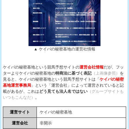
▲ ケイバの秘密基地の運営社情報
ケイバの秘密基地という競馬予想サイトの
運営会社情報
だが、フッ
ターよりケイバの秘密基地の
特商法に基づく表記
（上画像参照）
を
見ると、ケイバの秘密基地という競馬予想サイトは「
ケイバの秘密
基地運営事務局
」という「運営会社」によって運営されていると記
載があるが、これは
どう見ても法人名ではない
（グループサイトも
いつもこんなだ）
。
運営サイト
ケイバの秘密基地
運営会社
非開示