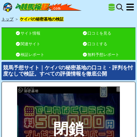
トップ
＞
ケイバの秘密基地の検証
サイト情報
口コミを見る
関連サイト
口コミする
検証レポート
無料予想レポート
競馬予想サイト｜ケイバの秘密基地の口コミ・評判を忖
度なしで検証。すべての評価情報を徹底公開
閉鎖