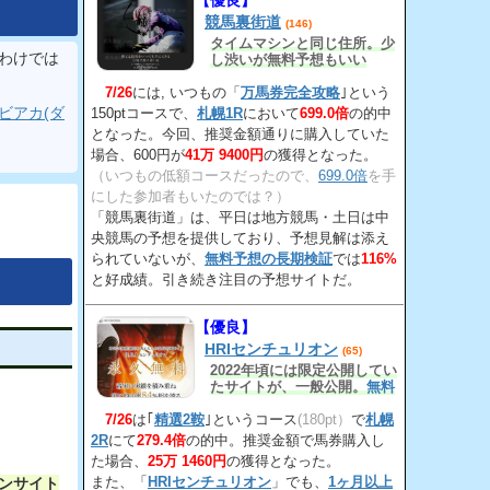
【優良】
競馬裏街道
(146)
タイムマシンと同じ住所。少
わけでは
し渋いが無料予想もいい
7/26
には, いつもの「
万馬券完全攻略
｣という
ビアカ(ダ
150ptコースで、
札幌1R
において
699.0倍
の的中
となった。今回、推奨金額通りに購入していた
場合、600円が
41万 9400円
の獲得となった。
（いつもの低額コースだったので、
699.0倍
を手
にした参加者もいたのでは？）
「競馬裏街道」は、平日は地方競馬・土日は中
央競馬の予想を提供しており、予想見解は添え
られていないが、
無料予想の長期検証
では
116%
と好成績。引き続き注目の予想サイトだ。
【優良】
HRIセンチュリオン
(65)
2022年頃には限定公開してい
たサイトが、一般公開。
無料
予想の回収率
が高い！
7/26
は｢
精選2鞍
｣というコース
(180pt）
で
札幌
2R
にて
279.4倍
の的中。推奨金額で馬券購入し
た場合、
25万 1460円
の獲得となった。
また、「
HRIセンチュリオン
」でも、
1ヶ月以上
ンサイト