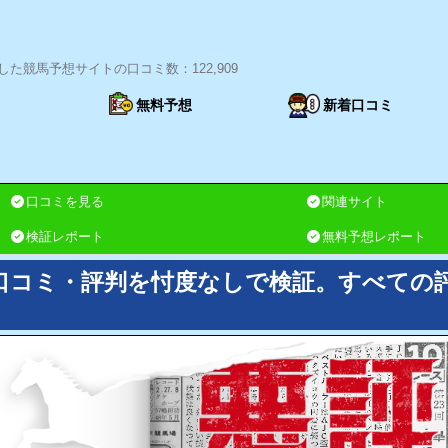
した競馬予想サイトの口コミ数：122,909
ト
無料予想
新着口コミ
口コミを見る
関連サイト
検証レポート
無料予想レポート
口コミ・評判を忖度なしで検証。すべての