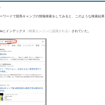
。
ーワードで競馬キャンプの情報検索をしてみると、このような検索結果
leにインデックス
（検索エンジンに認識される）
されていた。