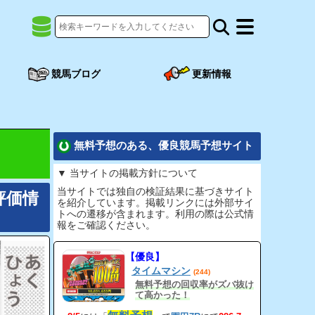
競馬ブログ
更新情報
無料予想のある、優良競馬予想サイト
▼ 当サイトの掲載方針について
当サイトでは独自の検証結果に基づきサイト
評価情
を紹介しています。掲載リンクには外部サイ
トへの遷移が含まれます。利用の際は公式情
報をご確認ください。
【優良】
タイムマシン
(244)
無料予想の回収率がズバ抜け
て高かった！
3ヶ月かけた無料予想検証