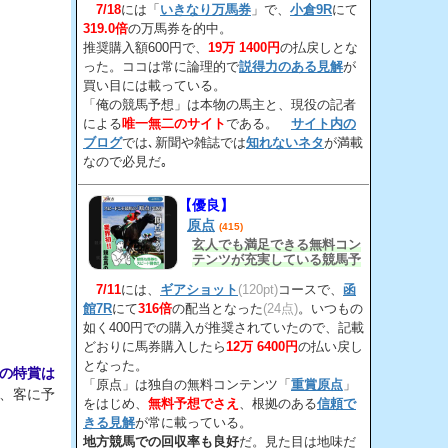
7/18
には「
いきなり万馬券
」で、
小倉9R
にて
319.0倍
の万馬券を的中。
推奨購入額600円で、
19万 1400円
の払戻しとな
った。ココは常に論理的で
説得力のある見解
が
買い目には載っている。
「俺の競馬予想」は本物の馬主と、現役の記者
による
唯一無二のサイト
である。
サイト内の
ブログ
では､新聞や雑誌では
知れないネタ
が満載
なので必見だ｡
【優良】
原点
(415)
玄人でも満足できる無料コン
テンツが充実している競馬予
想サイト。提供される予想に
7/11
には、
ギアショット
も読み応えのある納得の見解
(120pt)
コースで、
函
が載っている。
館7R
にて
316倍
の配当となった
(24点)
。いつもの
如く400円での購入が推奨されていたので、記載
どおりに馬券購入したら
12万 6400円
の払い戻し
となった。
の特賞は
「原点」は独自の無料コンテンツ「
重賞原点
」
、客に予
をはじめ、
無料予想でさえ
、根拠のある
信頼で
きる見解
が常に載っている。
地方競馬での回収率も良好
だ。見た目は地味だ