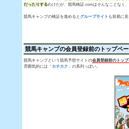
だったりする
わけだが、競馬検証.comはそんなことなく
競馬キャンプの検証を進めると
グループサイト
も容易に見
競馬キャンプの会員登録前のトップペー
競馬キャンプという競馬予想サイトの
会員登録前のトップ
雰囲気的には「
カチカク
」の系列っぽい。