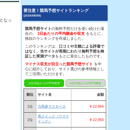
要注意！競馬予想サイトランキング
(2026/08/08)
となっ
競馬予想サイト
の無料予想だけを使い続けた場
合の、
1日あたりの平均賭金や収支
をもとに、
独自のランキングを作成しました。
このランキングは、
口コミや主観による評価で
はなく、当サイトが長期にわたり無料予想を検
証した実測データ
をもとに算出したものです。
マイナス収支が目立った競馬予想サイト
を中
心に紹介しており、サイト選びの参考情報とし
てご活用いただけます。
1日1Rあたりの平均収支
1日1Rあたりの平均賭金
順位
サイト名
金額
1位
万馬券マスターズ
¥-22,964
馬クイック（ウマク
2位
¥-22,950
イック）