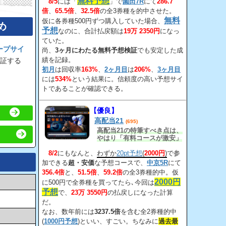
無料予想
は、1回目の回収率が163%、
8/5
には「
」で
園田7R
にて
286.7
2回目が206%、3回目が534%
倍
、
65.5倍
、
32.5倍
の全3券種を的中させた。
だ。
無料
仮に各券種500円ずつ購入していた場合、
め
予想
なのに、合計払戻額は
19万 2350円
になっ
ていた。
ープサイ
尚、
3ヶ月にわたる無料予想検証
でも安定した成
績を記録。
検証する
初月
は回収率
163%
、
2ヶ月目
は
206%
、
3ヶ月目
には
534%
という結果に。信頼度の高い予想サイ
トであることが確認できる。
【優良】
高配当21
(695)
高配当21の特筆すべき点は、
やはり「有料コースが激安」
というところだろう。
8/2
にもなんと、
わずか
20pt予想
(
2000円
)
で参
加できる
超・安価
な予想コースで、
中京5R
にて
356.4倍
と、
51.5倍
、
59.2倍
の全3券種的中。仮
2000円
に500円で全券種を買ってたら､今回は
予想
で、
23万 3550円
の払戻しになった計算
だ。
なお、数年前には
3237.5倍
を含む全2券種的中
(
1000円予想
)といい、すごい。ちなみに
過去最