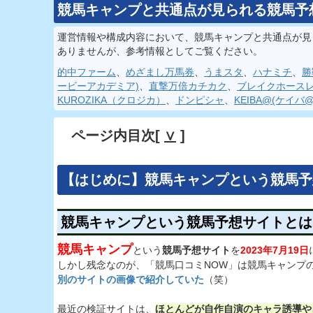
競馬キャンプと共通点が見られる競馬予
運営情報や構成内容において、競馬キャンプと共通点が見
ありませんが、参考情報としてご覧ください。
的中ファーム
、
めざまし万馬券
、
うまスタ
、
ハナミチ
、
勝
ービーアカデミア)
、
直撃万倍カチカク
、
ブレイクホース
KUROZIKA（クロジカ）
、
ドンピシャ
、
KEIBA@(ケイバ@
ページ内目次
[
∨
]
【はじめに】競馬キャンプという競馬予
競馬キャンプという競馬予想サイトとは
競馬キャンプ
という
競馬予想サイト
を
2023年7月19日
しかし残念なのが、「競馬口コミNOW」は競馬キャンプ
別のサイトの画像で紹介していた
（笑）
最近の検証サイトは、
ほとんどが自作自演のキャラ誘導や