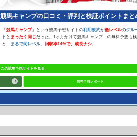
競馬キャンプの⼝コミ・評判と検証ポイントまと
「
競馬キャンプ
」という競馬予想サイトの
利用規約
が
低レベル
の
グル
ト
と
まったく同じ
だった。1ヶ月かけて競馬キャンプ の無料予想も
と、
まるで同レベル
。
回収率14%で、成長ナシ
。
この競馬予想サイトを見る
無料予想レポート