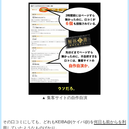
▲ 集客サイトの自作自演
その口コミにしても、どれもKEIBA@(ケイバ@)を
何日も前からを利
用していたようなものばかり
。