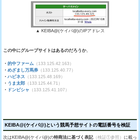
▲ KEIBA@(ケイバ@)のIPアドレス
この中にグループサイトはあるのだろうか
。
・
的中ファーム
（133.125.42.163）
・
めざまし万馬券
（133.125.40.77）
・
ハピネス
（133.125.48.169）
・
うま太郎
（133.125.44.71）
・
ドンピシャ
（133.125.41.107）
KEIBA@(ケイバ@)という競馬予想サイトの電話番号を検証
次はKEIBA@(ケイバ@)の
特商法に基づく表記
（検証①参照）
に載っ