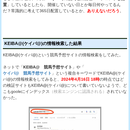
置
」しているとしたら、開催していない日とか毎日何やってるん
だ？常識的に考えて365日配置しているとか、
ありえないだろう
。
KEIBA@(ケイバ@)の情報検索した結果
KEIBA@(ケイバ@)という競馬予想サイトの情報検索をしてみた。
ネットで「
KEIBA@ 競馬予想サイト
」や「
ケイバ@ 競馬予想サイト
」という複合キーワードでKEIBA@(ケイ
バ@)の情報検索をしてみると、
2024年4月16日 18時
の時点ではど
の検証サイトもKEIBA@(ケイバ@)について書いていないようで、ど
こもgooleにインデックス
（検索エンジンに認識される）
されていな
かった。