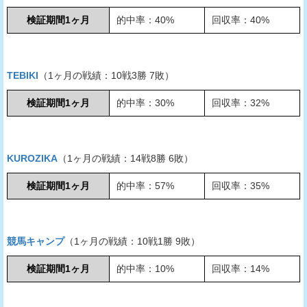
検証期間1ヶ月
的中率：40%
回収率：40%
TEBIKI
（1ヶ月の戦績：10戦3勝 7敗）
検証期間1ヶ月
的中率：30%
回収率：32%
KUROZIKA
（1ヶ月の戦績：14戦8勝 6敗）
検証期間1ヶ月
的中率：57%
回収率：35%
競馬キャンプ
（1ヶ月の戦績：10戦1勝 9敗）
検証期間1ヶ月
的中率：10%
回収率：14%