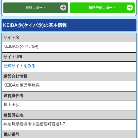
検証レポート
無料予想レポート
KEIBA@(ケイバ@)の基本情報
サイト名
KEIBA@(ケイバ@)
サイトURL
公式サイトをみる
運営会社情報
KEIBA＠運営事務局
運営責任者
川上正弘
運営所在地
神奈川県横浜市中区福富町西通1-7
電話番号