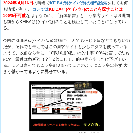
2024年 4月16日
の時点で
KEIBA@(ケイバ@)の情報検索
をしても何
も情報が無く、
コレでは
KEIBA@(ケイバ@)のことを探すことは
100%不可能
なはずなのに、「解体新書」という集客サイトは３週間
も前からKEIBA@(ケイバ@)のことを検証していたことになってい
る。
今回のKEIBA@(ケイバ@)の戦績も、とても信じる事などできないの
だが、それでも最近ではこの集客サイトも少しアタマを使っている
ようで、以前なら常に「10戦10勝0敗」の的中率100%と言ってたも
のが、最近は
わざと（？）
2敗にして、的中率を少しだけ下げてい
る。…とは言っても回収率848％って…このように回収率は必ず 大
きく
儲かってるように見せている
。