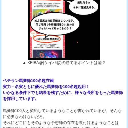
▲ KEIBA@(ケイバ@)の勝てるポイントは嘘？
ベテラン馬券師100名超在籍
実力・名実ともに優れた馬券師を100名超起用！
いかなる条件下でも結果を残すために、様々な長所をもった馬券師
を採用しています。
馬券師100人と契約しているようなことが書かれているが、そんな
に必要なわけないだろ。
それにどこにもそのような予想師の存在を裏付けるようなことは