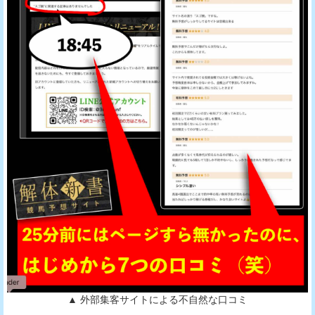
▲ 外部集客サイトによる不自然な口コミ