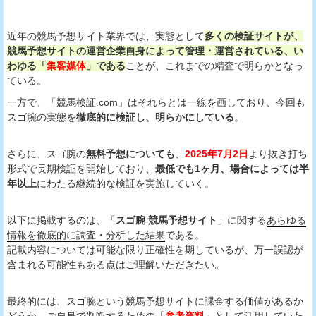
近年の競馬予想サイト業界では、実態として
多くの検証サイトが、
競馬予想サイトの運営企業自身によって管理・運営されている、い
わゆる「
集客媒体
」である
ことが、これまでの精査で明らかとなっ
ている。
一方で、「競馬検証.com」はそれらとは一線を画しており、今回も
スゴ腕の実態を
徹底的に検証し、明らかにしている
。
さらに、スゴ腕の
無料予想についても
、
2025年7月2日
より抜き打ち
形式で長期検証を開始しており、
最低でも1ヶ月、場合によっては半
年以上
にわたる継続的な検証を実施していく。
以下に掲載するのは、「
スゴ腕 競馬予想サイト
」に関する
あらゆる
情報を徹底的に調査・分析した結果
である。
記載内容については可能な限り正確性を期しているが、万一誤認が
含まれる可能性もある点はご理解いただきたい。
最終的には、スゴ腕という競馬予想サイトに課金する価値があるか
どうか、ご自身で判断するための「
参考資料
」として活用していた