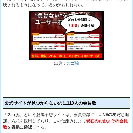
映されるようになっているのかもしれない。
出典：
スゴ腕
公式サイトが見つからないのに119人の会員数
「スゴ腕」という競馬予想サイトは、会員登録に「
LINEの友だち追
加
」方式を採用しており、この仕組みにより
現在のおおよその会員
数
を
容易に確認
できる。