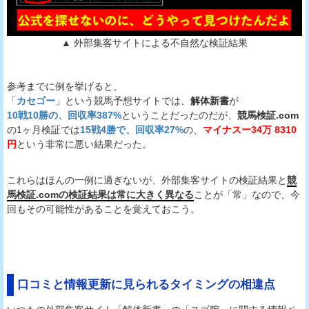
▲ 外部集客サイトによる不自然な検証結果
参考までに例を挙げると、
「
カセゴー
」という競馬予想サイトでは、
解体新書
が
10戦10勝の、回収率387%
ということだったのだが、
競馬検証.com
の1ヶ月検証では
15戦4勝で、回収率27%
の、
マイナスー34万 8310
円
という非常に悪い結果だった。
これらはほんの一例に過ぎないが、外部集客サイトの検証結果と
競
馬検証.comの検証結果は常に大きく異なる
ことが「常」なので、今
回もその可能性があることを覚えておこう。
口コミと情報更新に見られるタイミングの相違点