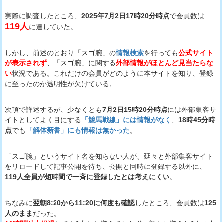
実際に調査したところ、
2025年7月2日17時20分時点
で会員数は
119人
に達していた。
しかし、前述のとおり「スゴ腕」の
情報検索
を行っても
公式サイト
が表示されず
、「スゴ腕」に関する
外部情報がほとんど見当たらな
い
状況である。これだけの会員がどのように本サイトを知り、登録
に至ったのか透明性が欠けている。
次項で詳述するが、少なくとも
7月2日15時20分時点
には外部集客サ
イトとしてよく目にする
「競馬戦線」には情報がなく
、
18時45分時
点
でも
「解体新書」にも情報は無かった
。
「スゴ腕」というサイト名を知らない人が、延々と外部集客サイト
をリロードして記事公開を待ち、公開と同時に登録する以外に、
119人全員が短時間で一斉に登録したとは考えにくい
。
ちなみに
翌朝8:20から11:20に何度も確認
したところ、会員数は
125
人のまま
だった。