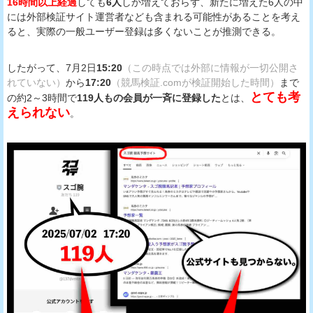
16時間以上経過
しても
6人
しか増えておらず、新たに増えた6人の中
には外部検証サイト運営者なども含まれる可能性があることを考え
ると、実際の一般ユーザー登録は多くないことが推測できる。
したがって、7月2日
15:20
（この時点では外部に情報が一切公開さ
れていない）
から
17:20
（競馬検証.comが検証開始した時間）
まで
とても考
の約2～3時間で
119人もの会員が一斉に登録した
とは、
えられない
。