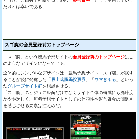
だければ幸いである。
スゴ腕の会員登録前のトップページ
「スゴ腕」という競馬予想サイトの
会員登録前のトップページ
はこ
のようなデザインになっている。
全体的にシンプルなデザインは、競馬予想サイト「スゴ腕」が属す
ることが後に発覚した「
最上式勝馬投票券
」「
ウマぎゃる
」といっ
た
グループサイト群
を想起させる。
「スゴ腕」のビジュアル面だけでなくサイト全体の構成にも洗練度
がやや乏しく、無料予想サイトとしての信頼性や運営資金の潤沢さ
を感じさせる要素は控えめだ。