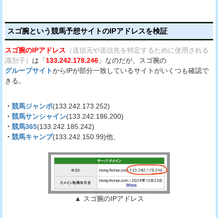
スゴ腕という競馬予想サイトのIPアドレスを検証
スゴ腕のIPアドレス
（送信元や送信先を特定するために使用される
識別子）
は「
133.242.178.246
」なのだが、スゴ腕の
グループサイト
からIPが部分一致しているサイトがいくつも確認で
きる。
・
競馬ジャンボ
(133.242.173.252)
・
競馬サンシャイン
(133.242.186.200)
・
競馬365
(133.242.185.242)
・
競馬キャンプ
(133.242.150.99)他、
▲ スゴ腕のIPアドレス