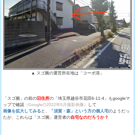
▲ スゴ腕の運営所在地は「コーポ清」
「スゴ腕」の前の
旧住所
の「埼玉県越谷市花田6-11-4」もgoogleマ
ップで確認
（Googleの2022年5月撮影画像）
して
画像を拡大してみる
と、
「須賀・森」という方の個人宅
のようだっ
たが、これらは「スゴ腕」運営者の
自宅なのだろうか？