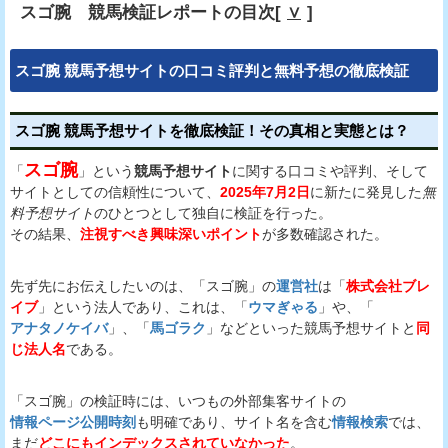
スゴ腕 競馬検証レポートの目次
[
∨
]
スゴ腕 競馬予想サイトの口コミ評判と無料予想の徹底検証
スゴ腕 競馬予想サイトを徹底検証！その真相と実態とは？
スゴ腕
「
」という
競馬予想サイト
に関する口コミや評判、そして
サイトとしての信頼性について、
2025年7月2日
に新たに発見した
無
料予想サイト
のひとつとして独自に検証を行った。
その結果、
注視すべき興味深いポイント
が多数確認された。
先ず先にお伝えしたいのは、「スゴ腕」の
運営社
は「
株式会社ブレ
イブ
」という法人であり、これは、「
ウマぎゃる
」や、「
アナタノケイバ
」、「
馬ゴラク
」などといった競馬予想サイトと
同
じ法人名
である。
「スゴ腕」の検証時には、いつもの外部集客サイトの
情報ページ公開時刻
も明確であり、サイト名を含む
情報検索
では、
まだ
どこにもインデックスされていなかった
。