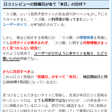
口コミレビューの投稿日が全て「本日」の日付？
「スゴ腕」という競馬予想サイトの非会員TOPページを少し下にス
クロールすると、「スゴ腕」の
利用者が送ってきた
という「
ユーザーボイス
」が
4つ
紹介されている。
しかし、後ほど紹介する情報だが、「スゴ腕」の
情報検索
を実施し
ても
公式サイトが表示されず
、「スゴ腕」に関する
外部情報がまっ
たく見つからない状況
だ。
そのような状況で、
ユーザーがどのように本サイトを知り、たどり
着いたのか
明確でない。
さらに注目すべき
は、
これら口コミ投稿の
「投稿日」がすべて「本日」
、
検証開始日と同
じ2025年7月2日
になっている点だ。
見つけることもできないサイトに登録し、全員が本日口コミ投稿を
行ったというのは、
とても現実的ではない
のだが、この非会員ペー
ジに掲載されている口コミは、翌日7/3に確認すると、7/3に投稿さ
れた口コミが紹介されていたので、自動（？）で最新の口コミが反