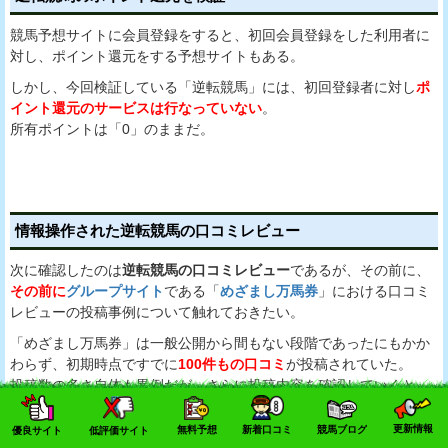
競馬予想サイトに会員登録をすると、初回会員登録をした利用者に
対し、ポイント還元をする予想サイトもある。
しかし、今回検証している「逆転競馬」には、初回登録者に対し
ポ
イント還元のサービスは行なっていない
。
所有ポイントは「0」のままだ。
情報操作された逆転競馬の口コミレビュー
次に確認したのは
逆転競馬の口コミレビュー
であるが、その前に、
その前に
グループサイト
である「
めざまし万馬券
」における口コミ
レビューの投稿事例について触れておきたい。
「めざまし万馬券」は一般公開から間もない段階であったにもかか
わらず、初期時点ですでに
100件もの口コミ
が投稿されていた。
投稿数の多さ自体も異例だが、さらに投稿内容を確認していくと、
会員番号が異なる複数のレビューにおいて、
まったく同一の文言が
使用されているケースも見つかった
。
更新情報
無料予想
新着口コミ
競馬ブログ
優良サイト
低評価サイト