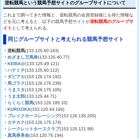
逆転競馬という競馬予想サイトのグループサイトについて
これまで調べてきた情報と、逆転競馬の会員登録後にも得た情報な
どを元に考えると、以下の競馬予想サイトが
逆転競馬のグループサ
イト
として考えられる。
同じグループサイトと考えられる競馬予想サイト
・逆転競馬
(133.125.60.183)
・
めざまし万馬券
(133.125.40.77)
・
KEIBA@
(133.125.49.121)
・
ハナミチ
(133.125.60.112)
・
ダビアカ
(153.126.174.192)
・
馬ゴラク
(153.126.176.238)
・
うまスタ
(153.126.175.105)
・
うま太郎
(133.125.44.71)
・
らくらく競馬
(153.126.185.10)
・
KUROZIKA
(153.120.44.166)
・
ブレイクホースレーシング
(153.126.135.205)
・
カチカク
(153.126.175.174)
・
シークレットホースクラブ
(153.120.121.98)
・
真馬券革命
(153.120.75.194)