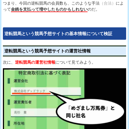
つまり、今回の逆転競馬の会員数も、このような手法
（合法）
によ
って
金銭を支払って増やしたものかもしれない
のだ。
逆転競馬という競馬予想サイトの基本情報について検証
逆転競馬という競馬予想サイトの運営社情報
次に、
逆転競馬の運営社情報
について見てみよう。