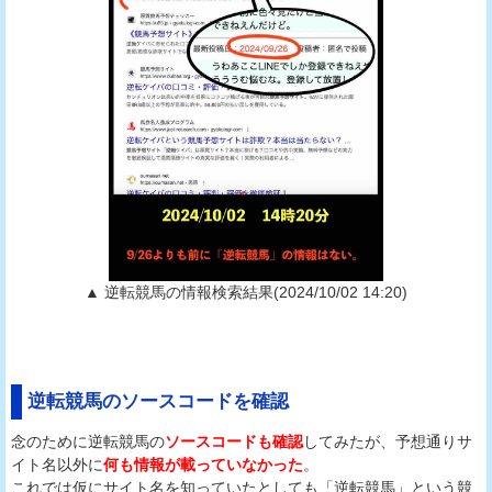
▲ 逆転競馬の情報検索結果(2024/10/02 14:20)
逆転競馬のソースコードを確認
念のために逆転競馬の
ソースコードも確認
してみたが、予想通りサ
イト名以外に
何も情報が載っていなかった
。
これでは仮にサイト名を知っていたとしても「逆転競馬」という競