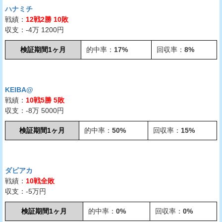
ハナミチ
戦績：
12戦2勝 10敗
収支：-4万 1200円
検証期間1ヶ月
的中率：
17%
回収率：
8%
KEIBA@
戦績：
10戦5勝 5敗
収支：-8万 5000円
検証期間1ヶ月
的中率：
50%
回収率：
15%
ダビアカ
戦績：
10戦全敗
収支：-5万円
検証期間1ヶ月
的中率：
0%
回収率：
0%