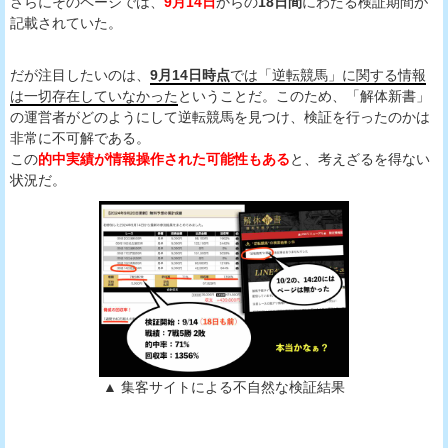
さらにそのページでは、
9月14日
からの
18日間
にわたる検証期間が
記載されていた。
だが注目したいのは、
9月14日時点
では「逆転競馬」に関する情報
は一切存在していなかった
ということだ。このため、「解体新書」
の運営者がどのようにして逆転競馬を見つけ、検証を行ったのかは
非常に不可解である。
この
的中実績が情報操作された可能性もある
と、考えざるを得ない
状況だ。
▲ 集客サイトによる不自然な検証結果