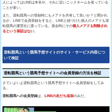
人によってはLINEは本名や、それに近いニックネームを使っている
ことが多い。
また、逆転競馬への登録時にもメアドを共有して良いか？と聞かれ
るが、LINEで会員登録をすると、LINEと紐づけた個人のメアドも逆
転競馬の運営社に渡っている。退会時にその
個人メアドも削除され
るという保証はない
。
逆転競馬という競馬予想サイトのサイト・サービス内容につ
いて検証
逆転競馬という競馬予想サイトへの会員登録の方法を検証
さていよいよ逆転競馬という競馬予想サイトへ会員登録をしてみ
る。
逆転競馬への会員登録
は、
LINEの友だち追加
のみだ。