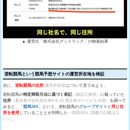
▲ 運営社「株式会社グッドラック」の検索結果
逆転競馬という競馬予想サイトの運営所在地を検証
次に、
逆転競馬の住所
(運営所在地)
について見てみよう。
逆転競馬の
特定商取引法に基づく表記
（検証①参照）
に載っていた
住所
（東京都渋谷区恵比寿4-6-10 恵比寿ホークビル８階）
を調べて
みると、「
競馬365
」という、逆転競馬の
グループサイト
と
同じ住
所を使用
していることとが判明した
（競馬365に階数の記載はな
い）
。