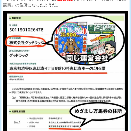
競馬」の住所になったようだ。