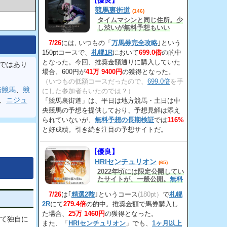
【優良】
競馬裏街道
(146)
タイムマシンと同じ住所。少
し渋いが無料予想もいい
7/26
には, いつもの「
万馬券完全攻略
｣という
150ptコースで、
札幌1R
において
699.0倍
の的中
となった。今回、推奨金額通りに購入していた
ではあり
場合、600円が
41万 9400円
の獲得となった。
（いつもの低額コースだったので、
699.0倍
を手
転競馬
、
競
にした参加者もいたのでは？）
、
ニジュ
「競馬裏街道」は、平日は地方競馬・土日は中
央競馬の予想を提供しており、予想見解は添え
られていないが、
無料予想の長期検証
では
116%
と好成績。引き続き注目の予想サイトだ。
【優良】
HRIセンチュリオン
(65)
2022年頃には限定公開してい
たサイトが、一般公開。
無料
予想の回収率
が高い！
7/26
は｢
精選2鞍
｣というコース
(180pt）
で
札幌
2R
にて
279.4倍
の的中。推奨金額で馬券購入し
た場合、
25万 1460円
の獲得となった。
て独自に
また、「
HRIセンチュリオン
」でも、
1ヶ月以上