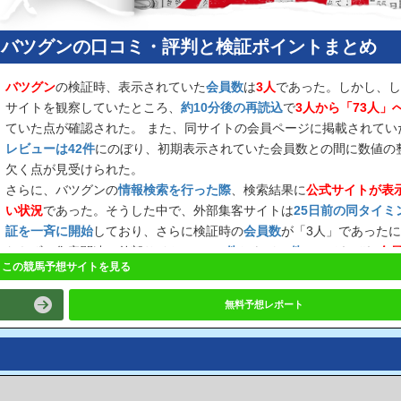
バツグンの⼝コミ・評判と検証ポイントまとめ
バツグン
の検証時、表示されていた
会員数
は
3人
であった。しかし、
サイトを観察していたところ、
約10分後の再読込
で
3人から「73人」
ていた点が確認された。 また、同サイトの会員ページに掲載されてい
レビューは42件
にのぼり、初期表示されていた会員数との間に数値の
欠く点が見受けられた。
さらに、バツグンの
情報検索を行った際
、検索結果に
公式サイトが表
い状況
であった。そうした中で、外部集客サイトは
25日前の同タイミ
証を一斉に開始
しており、さらに検証時の
会員数
が「3人」であった
わらず、集客関連の外部サイトには、
5件
および
33件
と、それぞれ
会
この競馬予想サイトを見る
回る口コミ
が投稿されていた。
無料予想レポート