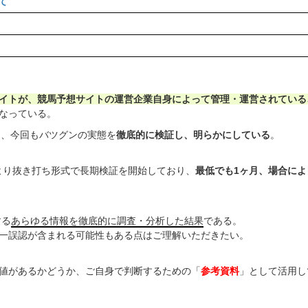
て
イトが、競馬予想サイトの運営企業自身によって管理・運営されている
なっている。
り、今回もバツグンの実態を
徹底的に検証し、明らかにしている
。
より抜き打ち形式で長期検証を開始しており、
最低でも1ヶ月、場合によ
する
あらゆる情報を徹底的に調査・分析した結果
である。
一誤認が含まれる可能性もある点はご理解いただきたい。
値があるかどうか、ご自身で判断するための「
参考資料
」として活用し