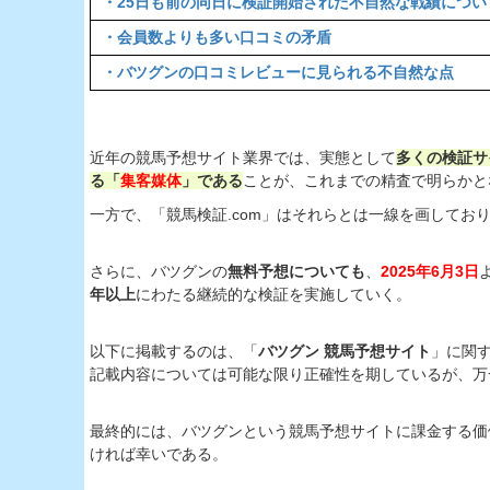
・25日も前の同日に検証開始された不自然な戦績につい
・会員数よりも多い口コミの矛盾
・バツグンの口コミレビューに見られる不自然な点
近年の競馬予想サイト業界では、実態として
多くの検証サ
る「
集客媒体
」である
ことが、これまでの精査で明らかと
一方で、「競馬検証.com」はそれらとは一線を画してお
さらに、バツグンの
無料予想についても
、
2025年6月3日
年以上
にわたる継続的な検証を実施していく。
以下に掲載するのは、「
バツグン 競馬予想サイト
」に関
記載内容については可能な限り正確性を期しているが、万
最終的には、バツグンという競馬予想サイトに課金する価
ければ幸いである。