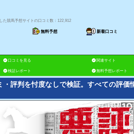
した競馬予想サイトの口コミ数：122,912
ト
無料予想
新着口コミ
口コミを見る
関連サイト
検証レポート
無料予想レポート
ミ・評判を忖度なしで検証。すべての評価