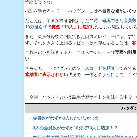
検証を行った。
検証を進める中で、「バツグン」には
不自然な点がいくつ
たとえば、筆者が検証を開始した当時、
確認できた会員数
10分足らずで
突然「73人」に増加
したことを確認してい
また、会員登録後に閲覧できた口コミレビューには、すで
ず、それを大きく上回るレビュー数が存在することは、
客
これらの点を踏まえると、これらのレビューは
実際の利用
い。
そもそも、「バツグン」の
ソースコードを精査
してみても
索結果に表示されない
状況で、一体どのようにして口コミ
…今回、バツグンという競馬予想サイトを検証する中で、
バツグ
・会員数がわずか3人しかいなかった
・3人の会員数がわずか10分で73人に増加！？