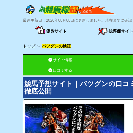
最終更新日：2026年08月08日に更新しました。現在までに確認
優良サイト
低評価サイ
トップ
＞
バツグンの検証
サイト情報
口コミする
競馬予想サイト｜バツグンの口コ
徹底公開