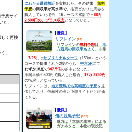
にわたる継続検証
を実施した。その結果、
無料
予想
の
回収率が高水準で
、推奨どおりに馬券を
購入していた場合、
16レースの累計で
＋88万
馬予想サイ
2,500円の、プラス収支
となっていた。
いた。
【優良】
厳しく
再検
リフレイン
(78)
リフレインの
無料予想
は、
地
方競馬の回収率もよく
、非常
いく。
に優れた的中率と回収率を誇
7/25
には
サブリミナルターフ
っている。
（150pt）という
コースで提供された2鞍のうち、
中京5R
にて、
わずか18点
で
347.5倍
の的中となった。
推奨単価の500円で購入した場合、
17万 3750円
の払戻しとなっている。
リフレインは、
地方競馬でも高精度な予想
を提
供しており、信頼性の高い予想サイトだと評価
できる。
【優良】
俺の競馬予想
(809)
魅力は「本物の馬主」による
ガチネタと「本物の現役記
者」のガチ内部情報だ！