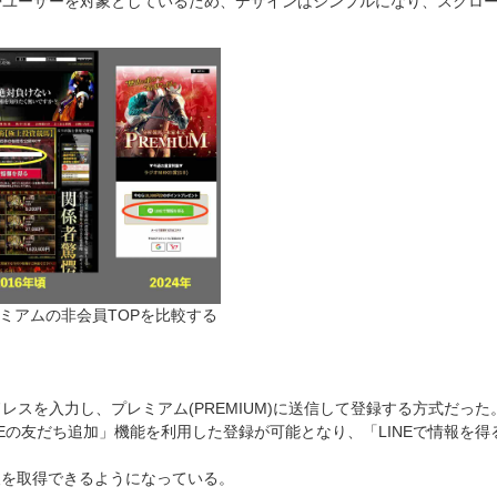
帯ユーザーを対象としているため、デザインはシンプルになり、スクロ
゚レミアムの非会員TOPを比較する
スを入力し、プレミアム(PREMIUM)に送信して登録する方式だった
Eの友だち追加」機能を利用した登録が可能となり、「LINEで情報を得
報を取得できるようになっている。