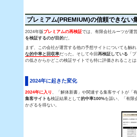
プレミアム(PREMIUM)の信頼でき
2024年版
プレミアムの再検証
では、有限会社ルーツが運営す
を検証するのが目的
だ。
まず、この会社が運営する他の予想サイトについても触れる
な的中率と回収率
だった。そして今回
再検証している
「フ
の低さからかどこの検証サイトでも特に評価されることは
2024年に起きた変化
2024年に入り
、「解体新書」や関連する集客サイトが「
集客サイトも
検証結果として
的中率100%
を謳い、「有限
かざるを得ない。