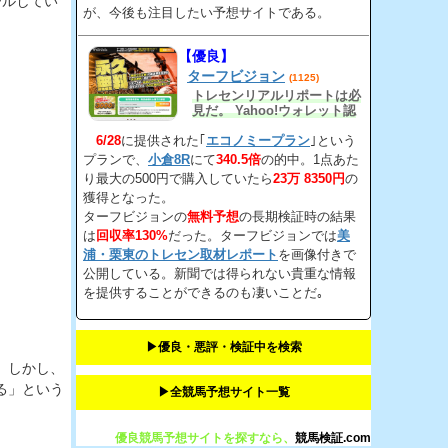
ールしてい
が、今後も注目したい予想サイトである。
【優良】
ターフビジョン
(1125)
トレセンリアルリポートは必
見だ。 Yahoo!ウォレット認
定されてている。
6/28
に提供された｢
エコノミープラン
｣という
プランで、
小倉8R
にて
340.5倍
の的中。1点あた
り最大の500円で購入していたら
23万 8350円
の
獲得となった。
ターフビジョンの
無料予想
の長期検証時の結果
は
回収率130%
だった。ターフビジョンでは
美
浦・栗東のトレセン取材レポート
を画像付きで
公開している。新聞では得られない貴重な情報
を提供することができるのも凄いことだ｡
▶︎優良・悪評・検証中を検索
。しかし、
る」という
▶︎全競馬予想サイト一覧
優良競馬予想サイトを探すなら、
競馬検証.com