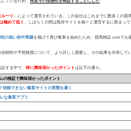
発化しているため、
再度その信憑性を検証することにした
。
社ルーツ
」によって運営されている。この会社はこれまでに数多くの競
は極めて低く
、しばらくの間は既存サイトを細々と運営するに留まって
憑性の低い的中実績
を掲げて再び集客を始めたため、競馬検証.comでも
)」の信頼性や予想精度について、より詳しく調査し、その結果を共有して
を検証する中で、
特に興味深かったポイント
は以下の通り。
アムの検証で興味深かったポイント
？信頼できない集客サイトの実態を暴く
バレな集客アプリ