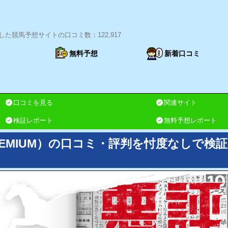
した競馬予想サイトの口コミ数：122,917
ト
無料予想
新着口コミ
口コミを見る
関連サイト
検証レポート
無料予想レポート
EMIUM）の口コミ・評判を忖度なしで検