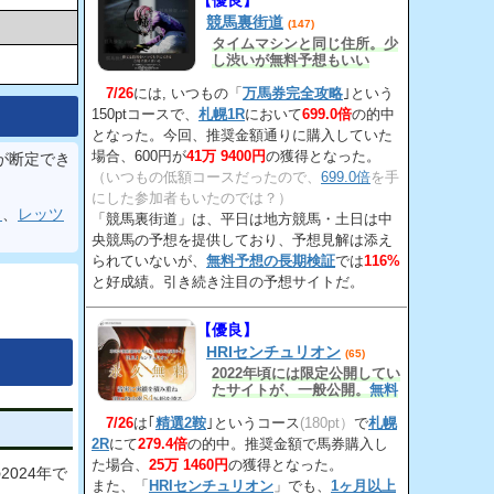
【優良】
競馬裏街道
(147)
タイムマシンと同じ住所。少
し渋いが無料予想もいい
7/26
には, いつもの「
万馬券完全攻略
｣という
150ptコースで、
札幌1R
において
699.0倍
の的中
となった。今回、推奨金額通りに購入していた
場合、600円が
41万 9400円
の獲得となった。
が断定でき
（いつもの低額コースだったので、
699.0倍
を手
にした参加者もいたのでは？）
ト
、
レッツ
「競馬裏街道」は、平日は地方競馬・土日は中
央競馬の予想を提供しており、予想見解は添え
られていないが、
無料予想の長期検証
では
116%
と好成績。引き続き注目の予想サイトだ。
【優良】
HRIセンチュリオン
(65)
2022年頃には限定公開してい
たサイトが、一般公開。
無料
予想の回収率
が高い！
7/26
は｢
精選2鞍
｣というコース
(180pt）
で
札幌
2R
にて
279.4倍
の的中。推奨金額で馬券購入し
た場合、
25万 1460円
の獲得となった。
2024年で
また、「
HRIセンチュリオン
」でも、
1ヶ月以上