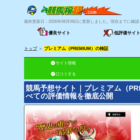
最終更新日：2026年08月09日に更新しました。現在までに確認
優良サイト
低評価サイ
トップ
＞
プレミアム（PREMIUM）の検証
サイト情報
口コミする
競馬予想サイト｜プレミアム（PR
べての評価情報を徹底公開