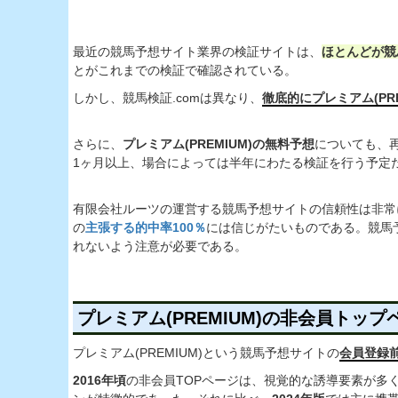
最近の競馬予想サイト業界の検証サイトは、
ほとんどが競
とがこれまでの検証で確認されている。
しかし、競馬検証.comは異なり、
徹底的にプレミアム(P
さらに、
プレミアム(PREMIUM)の無料予想
についても、
1ヶ月以上、場合によっては半年にわたる検証を行う予定
有限会社ルーツの運営する競馬予想サイトの信頼性は非常に低
の
主張する的中率100％
には信じがたいものである。競馬
れないよう注意が必要である。
プレミアム(PREMIUM)の非会員トッ
プレミアム(PREMIUM)という競馬予想サイトの
会員登録
2016年頃
の非会員TOPページは、視覚的な誘導要素が多