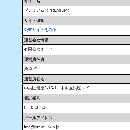
サイト名
プレミアム（PREMIUM）
サイトURL
公式サイトをみる
運営会社情報
有限会社ルーツ
運営責任者
桑原 洋一
運営所在地
中央区銀座5-15-1←中央区銀座1-19
電話番号
0570-002036
メールアドレス
info@premium-h.jp