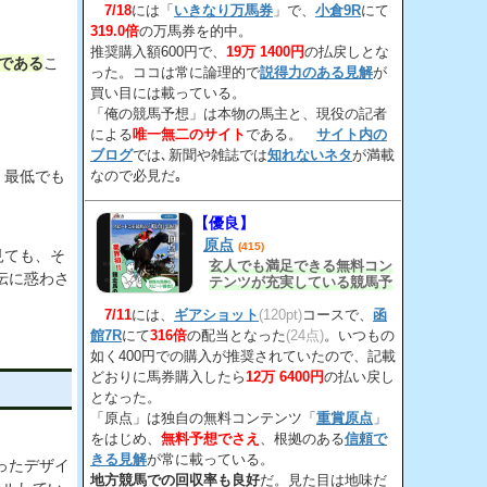
7/18
には「
いきなり万馬券
」で、
小倉9R
にて
319.0倍
の万馬券を的中。
推奨購入額600円で、
19万 1400円
の払戻しとな
である
こ
った。ココは常に論理的で
説得力のある見解
が
買い目には載っている。
「俺の競馬予想」は本物の馬主と、現役の記者
による
唯一無二のサイト
である。
サイト内の
ブログ
では､新聞や雑誌では
知れないネタ
が満載
なので必見だ｡
。最低でも
【優良】
原点
(415)
見ても、そ
玄人でも満足できる無料コン
伝に惑わさ
テンツが充実している競馬予
想サイト。提供される予想に
7/11
には、
ギアショット
も読み応えのある納得の見解
(120pt)
コースで、
函
が載っている。
館7R
にて
316倍
の配当となった
(24点)
。いつもの
如く400円での購入が推奨されていたので、記載
どおりに馬券購入したら
12万 6400円
の払い戻し
となった。
「原点」は独自の無料コンテンツ「
重賞原点
」
をはじめ、
無料予想でさえ
、根拠のある
信頼で
きる見解
が常に載っている。
ったデザイ
地方競馬での回収率も良好
だ。見た目は地味だ