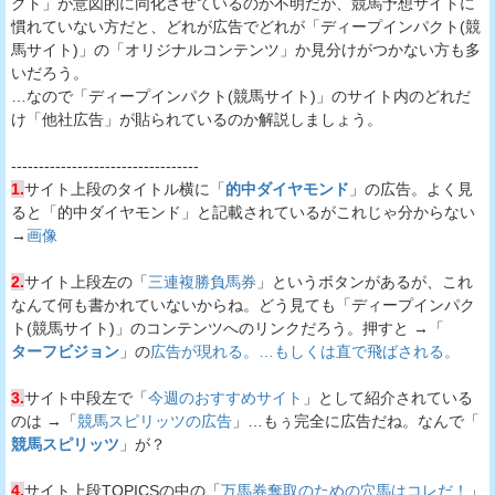
クト」が意図的に同化させているのか不明だが、競馬予想サイトに
慣れていない方だと、どれが広告でどれが「ディープインパクト(競
馬サイト)」の「オリジナルコンテンツ」か見分けがつかない方も多
いだろう。
…なので「ディープインパクト(競馬サイト)」のサイト内のどれだ
け「他社広告」が貼られているのか解説しましょう。
----------------------------------
1.
サイト上段のタイトル横に「
的中ダイヤモンド
」の広告。よく見
ると「的中ダイヤモンド」と記載されているがこれじゃ分からない
→
画像
2.
サイト上段左の「
三連複勝負馬券
」というボタンがあるが、これ
なんて何も書かれていないからね。どう見ても「ディープインパク
ト(競馬サイト)」のコンテンツへのリンクだろう。押すと →「
ターフビジョン
」の
広告が現れる。…もしくは直で飛ばされる。
3.
サイト中段左で「
今週のおすすめサイト
」として紹介されている
のは →「
競馬スピリッツの広告
」…もぅ完全に広告だね。なんで「
競馬スピリッツ
」が？
4.
サイト上段TOPICSの中の「
万馬券奪取のための穴馬はコレだ！
」