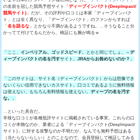
の名前を冠した競馬予想サイト「
ディープインパクト(DeepImpact/
競馬サイト)
」だが、その評判や口コミは本家「ディープインパク
ト」とは全く異なり、「デープインパクト」のファンからすれば
「
名を語るな
」とかなり不満があるようですね。…そうなること分
かってて付けてるんだから、検証にも腕が鳴るｗ
「ここ、
インペリアル、ゴッドスピード、
とかと同じでしょ。～
デ
ィープインパクトの名を汚す
サイト。
JRAからお咎めないのか？
」
「このサイトは、サイト名（ディープインパクト）からは想像でき
ないくらい信用できないカスサイト。口コミであるように無料情報
は使えない、もちろん有料情報も使えない。
ディープの名を汚す
な。
」
…といった具合だ。
辛辣な口コミが各種批評サイトに掲載されている事実。これらの口
コミが本物なのか、業者による「ディープインパクト(DeepImpact/
サイト)」に対する攻撃なのか不明だが、なんでも無料予想はある
（当たらないらしい）とのことなので、会員登録して検証してみる