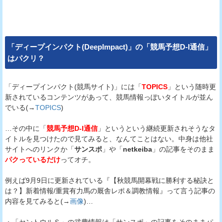
「
ディープインパクト(DeepImpact)
」の「競馬予想D-I通信」
はパクリ？
「ディープインパクト(競馬サイト)」には「
TOPICS
」という随時更
新されているコンテンツがあって、競馬情報っぽいタイトルが並ん
でいる(→
TOPICS
)
…その中に「
競馬予想D-I通信
」というという継続更新されそうなタ
イトルを見つけたので見てみると、なんてことはない。中身は他社
サイトへのリンクか「
サンスポ
」や「
netkeiba
」の記事をそのまま
パクっているだけ
ってオチ。
例えば9月9日に更新されている『【秋競馬開幕戦に勝利する秘訣と
は？】新着情報/重賞有力馬の厩舎レポ＆調教情報』って言う記事の
内容を見てみると(→
画像
)…