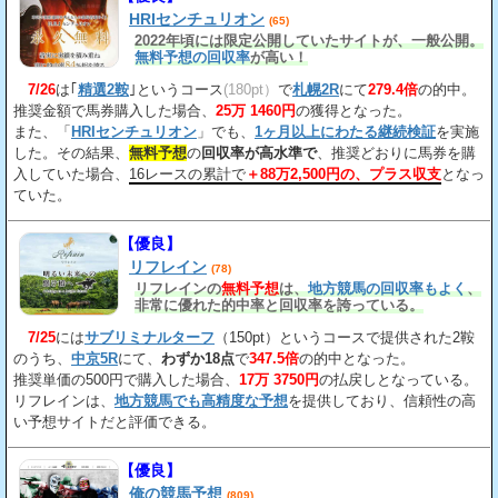
HRIセンチュリオン
(65)
2022年頃には限定公開していたサイトが、一般公開。
無料予想の回収率
が高い！
7/26
は｢
精選2鞍
｣というコース
(180pt）
で
札幌2R
にて
279.4倍
の的中。
推奨金額で馬券購入した場合、
25万 1460円
の獲得となった。
また、「
HRIセンチュリオン
」でも、
1ヶ月以上にわたる継続検証
を実施
した。その結果、
無料予想
の
回収率が高水準で
、推奨どおりに馬券を購
入していた場合、
16レースの累計で
＋88万2,500円の、プラス収支
となっ
ていた。
【優良】
リフレイン
(78)
リフレインの
無料予想
は、
地方競馬の回収率もよく
、
非常に優れた的中率と回収率を誇っている。
7/25
には
サブリミナルターフ
（150pt）というコースで提供された2鞍
のうち、
中京5R
にて、
わずか18点
で
347.5倍
の的中となった。
推奨単価の500円で購入した場合、
17万 3750円
の払戻しとなっている。
リフレインは、
地方競馬でも高精度な予想
を提供しており、信頼性の高
い予想サイトだと評価できる。
【優良】
俺の競馬予想
(809)