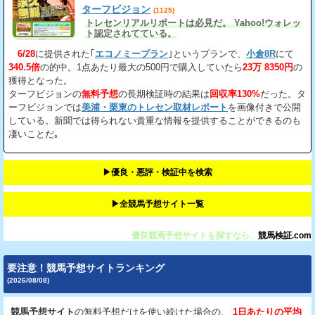
ターフビジョン
(1125)
トレセンリアルリポートは必見だ。 Yahoo!ウォレッ
ト認定されてている。
6/28
に提供された｢
エコノミープラン
｣というプランで、
小倉8R
にて
340.5倍
の的中。1点あたり最大の500円で購入していたら
23万 8350円
の
獲得となった。
ターフビジョンの
無料予想
の長期検証時の結果は
回収率130%
だった。タ
ーフビジョンでは
美浦・栗東のトレセン取材レポート
を画像付きで公開
している。新聞では得られない貴重な情報を提供することができるのも
凄いことだ｡
▶︎優良・悪評・検証中を検索
▶︎全競馬予想サイト一覧
優良競馬予想サイトを探すなら、
競馬検証.com
要注意！競馬予想サイトランキング
(2026/08/08)
競馬予想サイト
の無料予想だけを使い続けた場合の、
1日あたりの平均