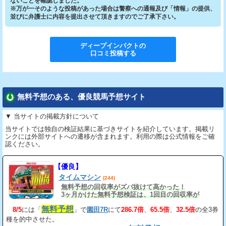
ないことを確認しました。
※万が一そのような投稿があった場合は警察への通報及び「情報」の提供、
並びに弁護士に内容を提出させて頂きますのでご了承下さい。
ディープインパクト
の
口コミ投稿する
無料予想のある、優良競馬予想サイト
▼ 当サイトの掲載方針について
当サイトでは独自の検証結果に基づきサイトを紹介しています。掲載リ
ンクには外部サイトへの遷移が含まれます。利用の際は公式情報をご確
認ください。
【優良】
タイムマシン
(244)
無料予想の回収率がズバ抜けて高かった！
3ヶ月かけた無料予想検証は、1回目の回収率が
163%、2回目が206%、3回目が534%だ。
無料予想
8/5
には「
」で
園田7R
にて
286.7倍
、
65.5倍
、
32.5倍
の全3券
種を的中させた。