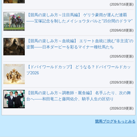
(2026/7/16更新)
【競馬の楽しみ方～注目馬編】 ゲリラ豪雨が運んだ連覇
――宝塚記念を制したメイショウタバルと“15分間のドラマ”
(2026/6/18更新)
【競馬の楽しみ方～血統編】 エリート血統に挑む“非主流”の
逆襲――日本ダービーを彩るマイナー種牡馬たち
(2026/5/20更新)
【ドバイワールドカップ】 どうなる？ドバイワールドカッ
プ2026
(2026/3/19更新)
【競馬の楽しみ方～調教師・厩舎編】 名手ふたり、次の舞
台へ――和田竜二と藤岡佑介、騎手人生の区切り
(2026/2/19更新)
競馬ブログをもっとみる