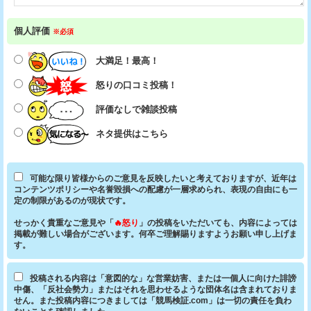
個人評価
※必須
大満足！最高！
怒りの口コミ投稿！
評価なしで雑談投稿
ネタ提供はこちら
可能な限り皆様からのご意見を反映したいと考えておりますが、近年は
コンテンツポリシーや名誉毀損への配慮が一層求められ、表現の自由にも一
定の制限があるのが現状です。
せっかく貴重なご意見や「
🔥怒り
」の投稿をいただいても、内容によっては
掲載が難しい場合がございます。何卒ご理解賜りますようお願い申し上げま
す。
投稿される内容は「意図的な」な営業妨害、または一個人に向けた誹謗
中傷、「反社会勢力」またはそれを思わせるような団体名は含まれておりま
せん。また投稿内容につきましては「競馬検証.com」は一切の責任を負わ