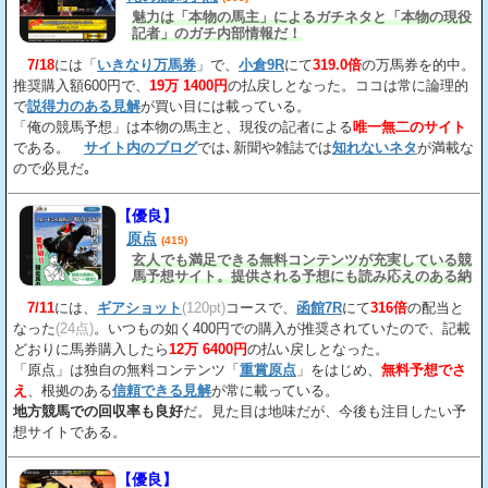
魅力は「本物の馬主」によるガチネタと「本物の現役
記者」のガチ内部情報だ！
7/18
には「
いきなり万馬券
」で、
小倉9R
にて
319.0倍
の万馬券を的中。
推奨購入額600円で、
19万 1400円
の払戻しとなった。ココは常に論理的
で
説得力のある見解
が買い目には載っている。
「俺の競馬予想」は本物の馬主と、現役の記者による
唯一無二のサイト
である。
サイト内のブログ
では､新聞や雑誌では
知れないネタ
が満載な
ので必見だ｡
【優良】
原点
(415)
玄人でも満足できる無料コンテンツが充実している競
馬予想サイト。提供される予想にも読み応えのある納
得の見解
が載っている。
7/11
には、
ギアショット
(120pt)
コースで、
函館7R
にて
316倍
の配当と
なった
(24点)
。いつもの如く400円での購入が推奨されていたので、記載
どおりに馬券購入したら
12万 6400円
の払い戻しとなった。
「原点」は独自の無料コンテンツ「
重賞原点
」をはじめ、
無料予想でさ
え
、根拠のある
信頼できる見解
が常に載っている。
地方競馬での回収率も良好
だ。見た目は地味だが、今後も注目したい予
想サイトである。
【優良】