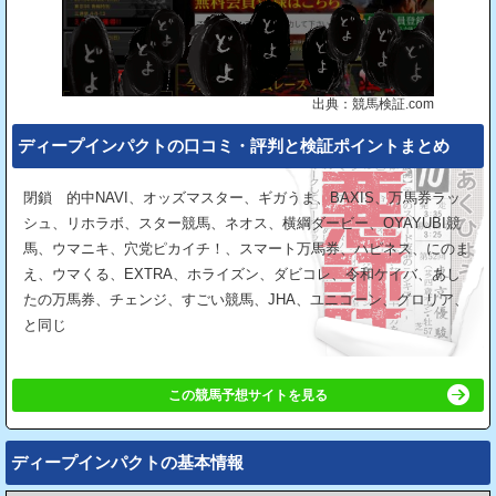
出典：競馬検証.com
ディープインパクトの⼝コミ・評判と検証ポイントまとめ
閉鎖 的中NAVI、オッズマスター、ギガうま、BAXIS、万馬券ラッ
シュ、リホラボ、スター競馬、ネオス、横綱ダービー、OYAYUBI競
馬、ウマニキ、穴党ピカイチ！、スマート万馬券、ハピネス、にのま
え、ウマくる、EXTRA、ホライズン、ダビコレ、令和ケイバ、あし
たの万馬券、チェンジ、すごい競馬、JHA、ユニコーン、グロリア、
と同じ
この競馬予想サイトを見る
ディープインパクトの基本情報