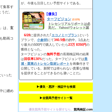
が、今後も注目したい予想サイトである。
て集客す
ようだ。
【優良】
ターフビジョン
(1125)
トレセンリアルリポートは必
見だ。 Yahoo!ウォレット認
」は、
玄
定されてている。
6/28
に提供された｢
エコノミープラン
｣という
も動画コ
プランで、
小倉8R
にて
340.5倍
の的中。1点あた
り最大の500円で購入していたら
23万 8350円
の
獲得となった。
ターフビジョンの
無料予想
の長期検証時の結果
は
回収率130%
だった。ターフビジョンでは
美
浦・栗東のトレセン取材レポート
を画像付きで
公開している。新聞では得られない貴重な情報
を提供することができるのも凄いことだ｡
といった
▶︎優良・悪評・検証中を検索
中に纏め
▶︎全競馬予想サイト一覧
優良競馬予想サイトを探すなら、
競馬検証.com