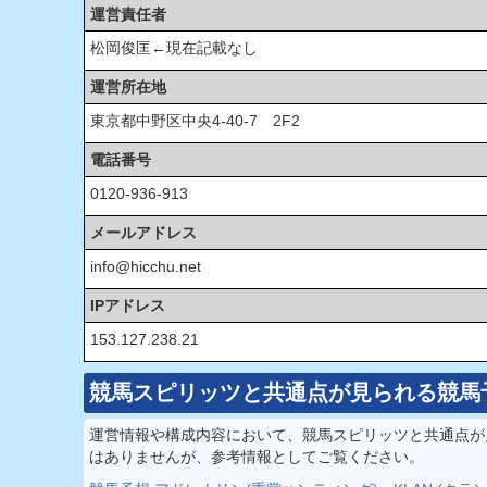
運営責任者
松岡俊匡←現在記載なし
運営所在地
東京都中野区中央4-40-7 2F2
電話番号
0120-936-913
メールアドレス
info@hicchu.net
IPアドレス
153.127.238.21
競馬スピリッツと共通点が見られる競馬
運営情報や構成内容において、競馬スピリッツと共通点が
はありませんが、参考情報としてご覧ください。