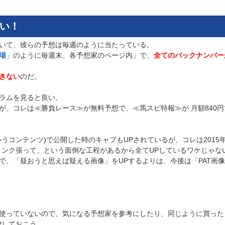
い！
いて、彼らの予想は毎週のように当たっている。
場
」のように毎週末、各予想家のページ内」で、
全てのバックナンバー
きない
のだ。
ラムを見ると良い。
が、コレは≪勝負レース≫が無料予想で、≪馬スピ特報≫が 月額840
いうコンテンツ)で公開した時のキャプもUPされているが、コレは2015
リンク張って、という面倒な工程があるから全てUPしているワケじゃな
、「疑おうと思えば疑える画像」をUPするよりは、今後は「PAT画像
使っていないので、気になる予想家を参考にしたり、同じように買った
Pしておこう。