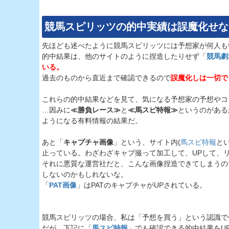
競馬スピリッツ
の的中実績は誤魔化せな
先ほども述べたように競馬スピリッツには予想家が何人も
的中結果は、他のサイトのように捏造したりせず「
競馬劇
いる。
過去のものから直近まで確認できるので
誤魔化しは一切で
これらの的中結果などを見て、気になる予想家の予想やコ
…因みに
≪勝負レース≫
と
≪馬スピ特報≫
というのがある
ようになる有料情報の結果だ。
あと「
キャプチャ画像
」という、サイト内(
馬スピ特報
と
止っている。わざわざキャプ撮って加工して、UPして、
それに悪質な運営社だと、こんな画像捏造できてしまうので
しないのかもしれないな。
「
PAT画像
」はPATのキャプチャがUPされている。
競馬スピリッツの場合、私は「予想を買う」という認識で
だが、下記に「
馬スピ特報
」でも確認できる的中結果をU