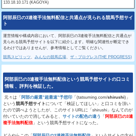
133.18.10.171 (KAGOYA)
阿部辰巳の3連複手法無料配信と共通点が見られる競馬予想サイ
ト
運営情報や構成内容において、阿部辰巳の3連複手法無料配信と共通点が
見られる競馬予想サイトを以下に紹介します。明確な関連性が断定でき
るわけではありませんが、参考情報としてご覧ください。
競馬スピリッツ
、
みんなの競馬広場
、
ザ・プログレス(THE PROGRESS)
阿部辰巳の3連複手法無料配信
という
競馬予想サイト
の
口コミ
情報
、
評判
を
検証
した。
元々は「
阿部の厳選”超最速”予想印
「(tatsuming.com/
shirushi
)」
という
競馬予想サイト
について「検証してほしい」と口コミを頂い
たので調べようとしたが、このサイトURLに「shirushi」なんてのが
付いていたので消してみると、
サイトの配色の違う
「
阿部辰巳の3連
複手法無料配信
」という競馬予想サイトになった。
どうやらこの「
阿部辰巳の3連複手法無料配信
」というサイトの方が