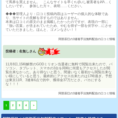
て馬券を買えません。 こんなサイトを早くτ∪β∪し被害者をИΛ…く
したいです。 参加した方々、表明……ください。
◆◆◆管理人より：口コミ投稿内容はユーザーの個人的な体験であ
り、当サイトの見解を示すものではありません。
本来は口コミの原文のまま掲載したかったのですが、表現の一部に
「強い言葉」が含まれていたため、やむを得ず一部を伏字や…にさせ
ていただきました。ほんと、ゴメンなさい！！
阿部辰巳の3連複手法無料配信の口コミ情報
投稿者 : 名無しさん
11月8日,15時解禁のGODミリオン当選者に無料で閲覧出来たので、パ
ソコン、タブレット、スマホの3台を同時に何度もアクセスしたが閲
覧出来なかった。あり得ないと思う。間違いなく最初から閲覧出来な
い様にしていると思う。最終的にアクセス出来たのは17時過ぎ。予想
は東京11R、3連単6点で的中、獲得金37万だとさ。バカにする
な！！！
阿部辰巳の3連複手法無料配信の口コミ情報
1
2
3
4
＞