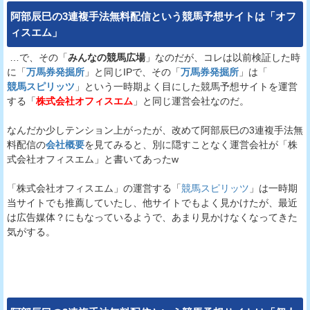
阿部辰巳の3連複手法無料配信
という
競馬予想サイト
は「オフ
ィスエム」
…で、その「
みんなの競馬広場
」なのだが、コレは以前検証した時
に「
万馬券発掘所
」と同じIPで、その「
万馬券発掘所
」は「
競馬スピリッツ
」という一時期よく目にした競馬予想サイトを運営
する「
株式会社オフィスエム
」と同じ運営会社なのだ。
なんだか少しテンション上がったが、改めて阿部辰巳の3連複手法無
料配信の
会社概要
を見てみると、別に隠すことなく運営会社が「株
式会社オフィスエム」と書いてあったw
「株式会社オフィスエム」の運営する「
競馬スピリッツ
」は一時期
当サイトでも推薦していたし、他サイトでもよく見かけたが、最近
は広告媒体？にもなっているようで、あまり見かけなくなってきた
気がする。