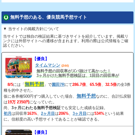
無料予想のある、優良競馬予想サイト
▼ 当サイトの掲載方針について
当サイトでは独自の検証結果に基づきサイトを紹介しています。掲載リ
ンクには外部サイトへの遷移が含まれます。利用の際は公式情報をご確
認ください。
【優良】
タイムマシン
(244)
無料予想の回収率がズバ抜けて高かった！
3ヶ月かけた無料予想検証は、1回目の回収率が
163%、2回目が206%、3回目が534%だ。
無料予想
8/5
には「
」で
園田7R
にて
286.7倍
、
65.5倍
、
32.5倍
の全3券
種を的中させた。
無料予想
仮に各券種500円ずつ購入していた場合、
なのに、合計払戻額
は
19万 2350円
になっていた。
尚、
3ヶ月にわたる無料予想検証
でも安定した成績を記録。
初月
は回収率
163%
、
2ヶ月目
は
206%
、
3ヶ月目
には
534%
という結果
に。信頼度の高い予想サイトであることが確認できる。
【優良】