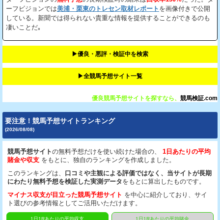
ーフビジョンでは
美浦・栗東のトレセン取材レポート
を画像付きで公開
している。新聞では得られない貴重な情報を提供することができるのも
凄いことだ｡
▶︎優良・悪評・検証中を検索
▶︎全競馬予想サイト一覧
優良競馬予想サイトを探すなら、
競馬検証.com
要注意！競馬予想サイトランキング
(2026/08/08)
競馬予想サイト
の無料予想だけを使い続けた場合の、
1日あたりの平均
賭金や収支
をもとに、独自のランキングを作成しました。
このランキングは、
口コミや主観による評価ではなく、当サイトが長期
にわたり無料予想を検証した実測データ
をもとに算出したものです。
マイナス収支が目立った競馬予想サイト
を中心に紹介しており、サイ
ト選びの参考情報としてご活用いただけます。
1日1Rあたりの平均収支
1日1Rあたりの平均賭金