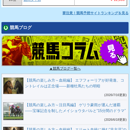
要注意！競馬予想サイトランキングを見る
競馬ブログ
▲競馬ブログ一覧へ
【競馬の楽しみ方～血統編】 エフフォーリアが好発進、コ
ントレイルは正念場――新種牡馬たちの明暗
(2026/7/16更新)
【競馬の楽しみ方～注目馬編】 ゲリラ豪雨が運んだ連覇
――宝塚記念を制したメイショウタバルと“15分間のドラマ”
(2026/6/18更新)
【競馬の楽しみ方～血統編】 エリート血統に挑む“非主流”の