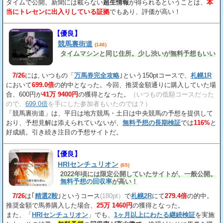
タイムで公開。新聞には載らない
超生情報
が得られるということは、
本
当にトレセンに出入りしている証拠
でもあり、評価が高い！
【優良】
競馬裏街道
(146)
タイムマシンと同じ住所。少し渋いが無料予想もいい
7/26
には, いつもの「
万馬券完全攻略
｣という150ptコースで、
札幌1R
において
699.0倍
の的中となった。今回、推奨金額通りに購入していた場
合、600円が
41万 9400円
の獲得となった。
（いつもの低額コースだった
ので、
699.0倍
を手にした参加者もいたのでは？）
「競馬裏街道」は、平日は地方競馬・土日は中央競馬の予想を提供して
おり、予想見解は添えられていないが、
無料予想の長期検証
では
116%
と
好成績。引き続き注目の予想サイトだ。
【優良】
HRIセンチュリオン
(65)
2022年頃には限定公開していたサイトが、一般公開。
無料予想の回収率
が高い！
7/26
は｢
精選2鞍
｣というコース
(180pt）
で
札幌2R
にて
279.4倍
の的中。
推奨金額で馬券購入した場合、
25万 1460円
の獲得となった。
また、「
HRIセンチュリオン
」でも、
1ヶ月以上にわたる継続検証
を実施