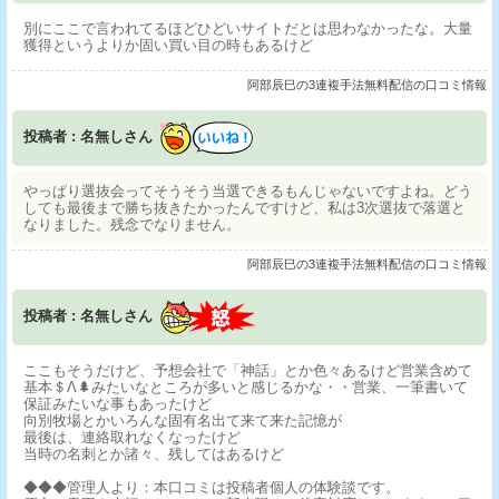
別にここで言われてるほどひどいサイトだとは思わなかったな。大量
獲得というよりか固い買い目の時もあるけど
阿部辰巳の3連複手法無料配信の口コミ情報
投稿者 : 名無しさん
やっぱり選抜会ってそうそう当選できるもんじゃないですよね。どう
しても最後まで勝ち抜きたかったんですけど、私は3次選抜で落選と
なりました。残念でなりません。
阿部辰巳の3連複手法無料配信の口コミ情報
投稿者 : 名無しさん
ここもそうだけど、予想会社で「神話」とか色々あるけど営業含めて
基本＄Λ🌲みたいなところが多いと感じるかな・・営業、一筆書いて
保証みたいな事もあったけど
向別牧場とかいろんな固有名出て来て来た記憶が
最後は、連絡取れなくなったけど
当時の名刺とか諸々、残してはあるけど
◆◆◆管理人より：本口コミは投稿者個人の体験談です。