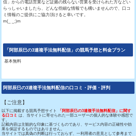
信」からの電話営業など証拠の残らない営業を受けられた方などい
らっしゃいましたら、どんな些細な情報でも構いませんので、口コ
ミ情報のご提供にご協力頂けると幸いです。
m(_ _;)m
「阿部辰巳の3連複手法無料配信」
の競馬予想と料金プラン
基本無料
阿部辰巳の3連複手法無料配信の口コミ・評価・評判
【ご注意】
以下に掲載する競馬予想サイト
「阿部辰巳の3連複手法無料配信」に関す
る口コミ
は、当サイトに寄せられた一部ユーザーの個人的な体験や感想で
す。
記載内容は主観的な印象に基づくものであり、サービス内容の正確性や効
果を保証するものではありません。
当サイトでは真偽の判断は行っておらず、一利用者の意見として参考まで