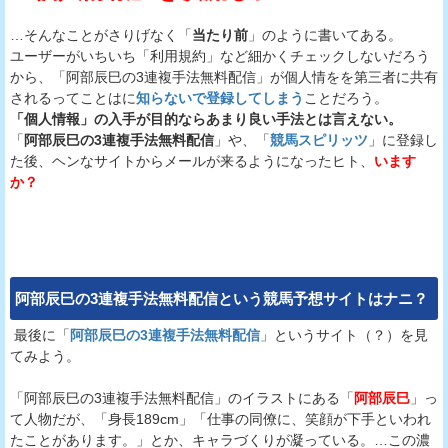
…そんなことがさりげなく「
当たり前
」のように書いてある。
ユーザーがいちいち「利用規約」など細かくチェックしないだろう
から、「阿部辰巳の3連複手法無料配信」が個人情をを第三者に共有
されるってことはに
知らないで登録してしまう
ことだろう。
「個人情報」の入手が目的ならあまり良い手法とは言えない。
「
阿部辰巳の3連複手法無料配信
」や、「
競馬スピリッツ
」に登録し
た後、ヘンなサイトからメールが来るようになったヒト、
います
か？
阿部辰巳の3連複手法無料配信
という
競馬予想サイト
はナニ？
最後に「
阿部辰巳の3連複手法無料配信
」というサイト（？）を見
てみよう。
「阿部辰巳の3連複手法無料配信」のイラストにある「
阿部辰巳
」っ
て人物だが、「身長189cm」「仕事の同僚に、笑顔が下手といわれ
たことがあります。」とか、キャラづくりが凝っている。…この濃