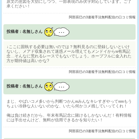
原文の意図を大切にしつつ、一部表現のみ伏字対応しています。ご了
承ください！
阿部辰巳の3連複手法無料配信の口コミ情報
投稿者 : 名無しさん
↓ここに固執する必要は無いのでは？無料見るのに登録しないといけ
ないし、メアド収集されて迷惑メール増えてもメンドイからw有馬記
念…そんなに荒れるレースでもないでしょう。ホープフルに金入れた
方が期待値は高いかな?
阿部辰巳の3連複手法無料配信の口コミ情報
投稿者 : 名無しさん
まじ、やばいコメ多いから判断つかんwみんなキレすぎやってwwもう
ちょい冷静な人いないのかな、いたら何かコメ残していってくれ！
俺は負け続きだから、年末有馬記念に賭けるしかないんだ！有料情報
には手出せんけど、無料が信用できるかを知りたい！
阿部辰巳の3連複手法無料配信の口コミ情報