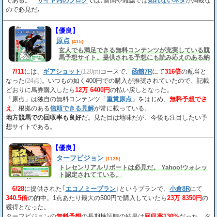
である。
サイト内のブログ
では､新聞や雑誌では
知れないネタ
が満載な
ので必見だ｡
【優良】
原点
(415)
玄人でも満足できる無料コンテンツが充実している競
馬予想サイト。提供される予想にも読み応えのある納
得の見解
が載っている。
7/11
には、
ギアショット
(120pt)
コースで、
函館7R
にて
316倍
の配当と
なった
(24点)
。いつもの如く400円での購入が推奨されていたので、記載
どおりに馬券購入したら
12万 6400円
の払い戻しとなった。
「原点」は独自の無料コンテンツ「
重賞原点
」をはじめ、
無料予想でさ
え
、根拠のある
信頼できる見解
が常に載っている。
地方競馬での回収率も良好
だ。見た目は地味だが、今後も注目したい予
想サイトである。
【優良】
ターフビジョン
(1125)
トレセンリアルリポートは必見だ。 Yahoo!ウォレッ
ト認定されてている。
6/28
に提供された｢
エコノミープラン
｣というプランで、
小倉8R
にて
340.5倍
の的中。1点あたり最大の500円で購入していたら
23万 8350円
の
獲得となった。
ターフビジョンの
無料予想
の長期検証時の結果は
回収率130%
だった。タ