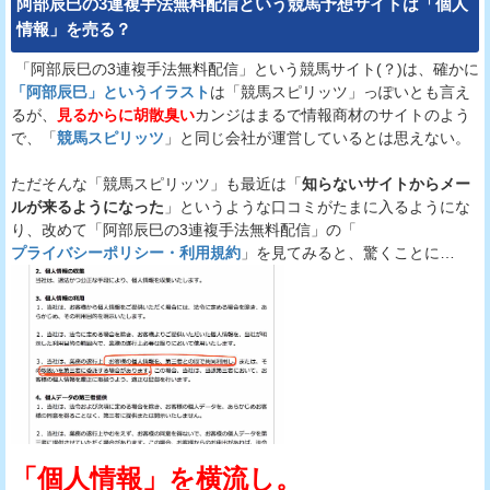
阿部辰巳の3連複手法無料配信
という
競馬予想サイト
は「個人
情報」を売る？
「阿部辰巳の3連複手法無料配信」という競馬サイト(？)は、確かに
「阿部辰巳」というイラスト
は「競馬スピリッツ」っぽいとも言え
るが、
見るからに胡散臭い
カンジはまるで情報商材のサイトのよう
で、「
競馬スピリッツ
」と同じ会社が運営しているとは思えない。
ただそんな「競馬スピリッツ」も最近は「
知らないサイトからメー
ルが来るようになった
」というような口コミがたまに入るようにな
り、改めて「阿部辰巳の3連複手法無料配信」の「
プライバシーポリシー・利用規約
」を見てみると、驚くことに…
「個人情報」を横流し。