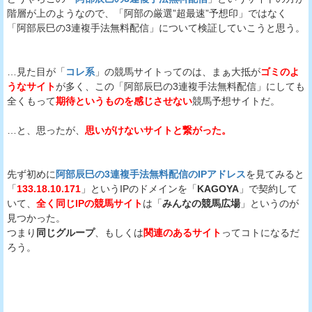
階層が上のようなので、「阿部の厳選”超最速”予想印」ではなく
「阿部辰巳の3連複手法無料配信」について検証していこうと思う。
…見た目が「
コレ系
」の競馬サイトってのは、まぁ大抵が
ゴミのよ
うなサイト
が多く、この「阿部辰巳の3連複手法無料配信」にしても
全くもって
期待というものを感じさせない
競馬予想サイトだ。
…と、思ったが、
思いがけないサイトと繋がった。
先ず初めに
阿部辰巳の3連複手法無料配信のIPアドレス
を見てみると
「
133.18.10.171
」というIPのドメインを「
KAGOYA
」で契約して
いて、
全く同じIPの競馬サイト
は「
みんなの競馬広場
」というのが
見つかった。
つまり
同じグループ
、もしくは
関連のあるサイト
ってコトになるだ
ろう。