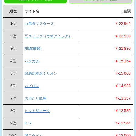
順位
サイト名
金額
1位
万馬券マスターズ
¥-22,964
2位
馬クイック（ウマクイック）
¥-22,950
3位
騏驎(麒麟)
¥-21,830
4位
バクガチ
¥-15,164
5位
競馬総本舗ミリオン
¥-15,000
6位
バビロン
¥-14,933
7位
大当たり競馬
¥-13,337
8位
ヒットザマーク
¥-12,585
9位
R32
¥-12,544
10位
競馬タイム
¥-12,000