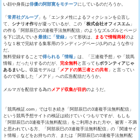
い顔や身長は
俳優の阿部寛をモチーフ
にしているのだろうか。
「
常昇社グループ
」も「エンタメ性によるフィクションを公言し
て、
シナリオ作り
が凝っているが、この「
株式会社オフィスエム
」
の作る「阿部辰巳の3連複手法無料配信」のようなズルズルとページ
を下に読んでいき
最後に「登録」
って形状は、
まるで情報商材
のよ
うな１枚で完結する集客用のランディングページ(LP)のような作り
だ。
無料登録することで
得られる「情報」
は、「三連複予想」や「競馬
情報」だったりするのだが、
完全無料
と言っても
ボランティアじゃ
あるまいし、
収益モデルは「
メアドの第三者との共有
」と言ってい
るので収集した「メアド」への広告配信だろうか。
メルマガを配信する為の
メアド収集が目的
のようだ。
「競馬検証.com」では引き続き「阿部辰巳の3連複手法無料配信」
という競馬予想サイトの検証は続けていくつもりですが、もしも
「阿部辰巳の3連複手法無料配信」をご利用された方や、被害・不満
と思われている方、「阿部辰巳の3連複手法無料配信」の「関連サイ
ト情報」などをお持ちの方、または「阿部辰巳の3連複手法無料配