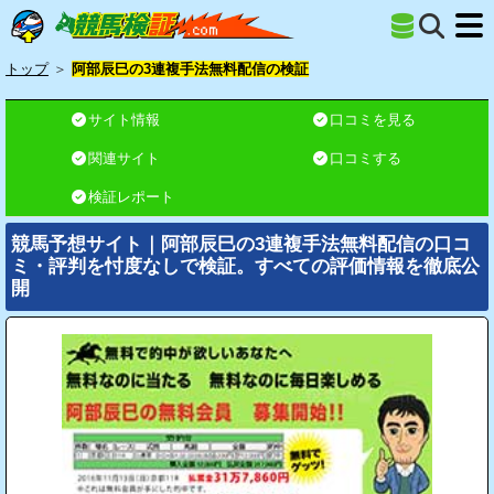
トップ
＞
阿部辰巳の3連複手法無料配信の検証
サイト情報
口コミを見る
関連サイト
口コミする
検証レポート
競馬予想サイト｜阿部辰巳の3連複手法無料配信の口コ
ミ・評判を忖度なしで検証。すべての評価情報を徹底公
開