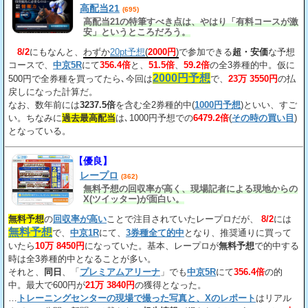
高配当21
(695)
高配当21の特筆すべき点は、やはり「有料コースが激
安」というところだろう。
8/2
にもなんと、
わずか
20pt予想
(
2000円
)
で参加できる
超・安価
な予想
コースで、
中京5R
にて
356.4倍
と、
51.5倍
、
59.2倍
の全3券種的中。仮に
2000円予想
500円で全券種を買ってたら､今回は
で、
23万 3550円
の払
戻しになった計算だ。
なお、数年前には
3237.5倍
を含む全2券種的中(
1000円予想
)といい、すご
い。ちなみに
過去最高配当
は､1000円予想での
6479.2倍
(
その時の買い目
)
となっている。
【優良】
レープロ
(362)
無料予想の回収率が高く、現場記者による現地からの
X(ツイッター)が面白い。
無料予想
の
回収率が高い
ことで注目されていたレープロだが、
8/2
には
無料予想
で、
中京1R
にて、
3券種全て的中
となり、推奨通りに買って
いたら
10万 8450円
になっていた。基本、レープロが
無料予想
で的中する
時は全3券種的中となることが多い。
それと、
同日
、「
プレミアムアリーナ
」でも
中京5R
にて
356.4倍
の的
中。最大で600円が
21万 3840円
の獲得となった。
…
トレーニングセンターの現場で撮った写真と、Xのレポート
はリアル