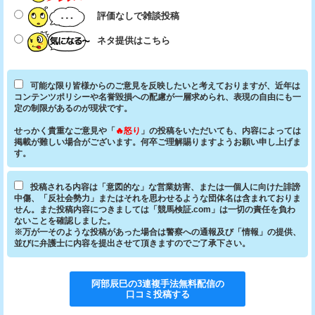
評価なしで雑談投稿
ネタ提供はこちら
可能な限り皆様からのご意見を反映したいと考えておりますが、近年は
コンテンツポリシーや名誉毀損への配慮が一層求められ、表現の自由にも一
定の制限があるのが現状です。
せっかく貴重なご意見や「
🔥怒り
」の投稿をいただいても、内容によっては
掲載が難しい場合がございます。何卒ご理解賜りますようお願い申し上げま
す。
投稿される内容は「意図的な」な営業妨害、または一個人に向けた誹謗
中傷、「反社会勢力」またはそれを思わせるような団体名は含まれておりま
せん。また投稿内容につきましては「競馬検証.com」は一切の責任を負わ
ないことを確認しました。
※万が一そのような投稿があった場合は警察への通報及び「情報」の提供、
並びに弁護士に内容を提出させて頂きますのでご了承下さい。
阿部辰巳の3連複手法無料配信
の
口コミ投稿する