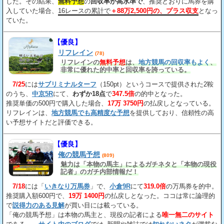
した。その結果、
無料予想
の
回収率が高水準で
、推奨どおりに馬券を購
入していた場合、
16レースの累計で
＋88万2,500円の、プラス収支
となっ
ていた。
【優良】
リフレイン
(78)
リフレインの
無料予想
は、
地方競馬の回収率もよく
、
非常に優れた的中率と回収率を誇っている。
7/25
には
サブリミナルターフ
（150pt）というコースで提供された2鞍
のうち、
中京5R
にて、
わずか18点
で
347.5倍
の的中となった。
推奨単価の500円で購入した場合、
17万 3750円
の払戻しとなっている。
リフレインは、
地方競馬でも高精度な予想
を提供しており、信頼性の高
い予想サイトだと評価できる。
【優良】
俺の競馬予想
(809)
魅力は「本物の馬主」によるガチネタと「本物の現役
記者」のガチ内部情報だ！
7/18
には「
いきなり万馬券
」で、
小倉9R
にて
319.0倍
の万馬券を的中。
推奨購入額600円で、
19万 1400円
の払戻しとなった。ココは常に論理的
で
説得力のある見解
が買い目には載っている。
「俺の競馬予想」は本物の馬主と、現役の記者による
唯一無二のサイト