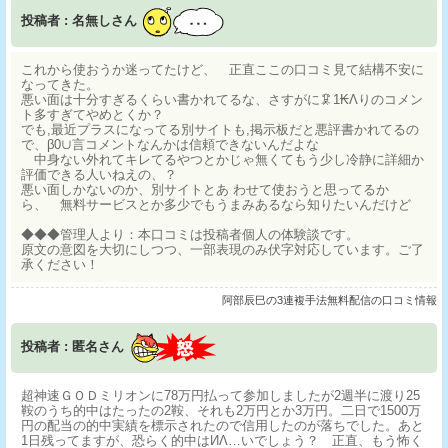
投稿者 : 名無しさん
これから使おうか迷ってたけど、 正直ここの口コミ見て結構不安に
なってきた。
悪い面は十分すぎるくらい書かれてるな、さすがに🦑1₭Λりのコメン
ト多すぎてやめとくか？
でも,最近プラスになってる別サイトも,掲示板だと悪評書かれてるの
で、β0∪言コメントなんかは信頼できないんだよな
中身ない外れてキレてるやつとかじゃ無くてもう少し冷静に詳細か
評価できる人いねえの、？
悪い面しかないのか、別サイトとあ わせて使おうと思ってるか
ら、 無料サービスとか多少でもうまみあるなら知りたいんだけど
◆◆◆管理人より：本口コミは投稿者個人の体験談です。
原文の意図を大切にしつつ、一部表現のみ伏字対応しています。ご了
承ください！
阿部辰巳の3連複手法無料配信の口コミ情報
投稿者 : 匿名さん
超神速ＧＯＤミリオンに78万円払って参加しましたが2週半に渡り25
鞍のうち的中はたったの2鞍、それも2万円とか3万円。二日で1500万
円の配当の的中実績を標示されたので信用したのが落ちでした。あと
1日残ってますが、恐らく的中はИΛ…いでしょう？ 正直、もう怖く