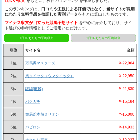
賭金や収支
をもとに、独自のランキングを作成しました。
このランキングは、
口コミや主観による評価ではなく、当サイトが長期
にわたり無料予想を検証した実測データ
をもとに算出したものです。
マイナス収支が目立った競馬予想サイト
を中心に紹介しており、サイ
ト選びの参考情報としてご活用いただけます。
1日1Rあたりの平均収支
1日1Rあたりの平均賭金
順位
サイト名
金額
1位
万馬券マスターズ
¥-22,964
2位
馬クイック（ウマクイック）
¥-22,950
3位
騏驎(麒麟)
¥-21,830
4位
バクガチ
¥-15,164
5位
競馬総本舗ミリオン
¥-15,000
6位
バビロン
¥-14,933