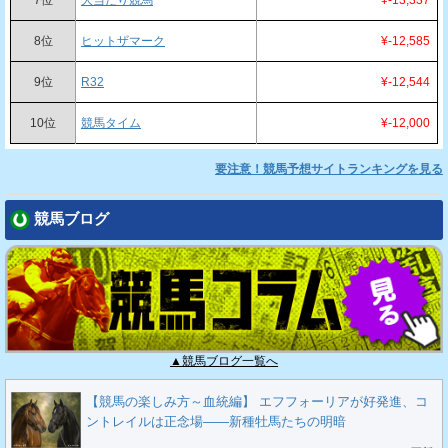
7位
大当たり競馬
¥-13,337
8位
ヒットザマーク
¥-12,585
9位
R32
¥-12,544
10位
競馬タイム
¥-12,000
要注意！競馬予想サイトランキングを見る
競馬ブログ
▲競馬ブログ一覧へ
【競馬の楽しみ方～血統編】 エフフォーリアが好発進、コ
ントレイルは正念場――新種牡馬たちの明暗