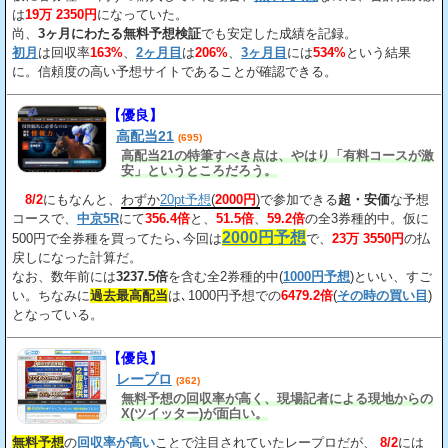
は
19万 2350円
になっていた。
尚、
3ヶ月にわたる無料予想検証
でも安定した成績を記録。
初月
は回収率
163%
、
2ヶ月目
は
206%
、
3ヶ月目
には
534%
という結果
に。信頼度の高い予想サイトであることが確認できる。
【優良】
高配当21
(695)
高配当21の特筆すべき点は、やはり「有料コースが激
安」というところだろう。
8/2
にもなんと、
わずか
20pt予想
(
2000円
)
で参加できる
超・安価
な予想
コースで、
中京5R
にて
356.4倍
と、
51.5倍
、
59.2倍
の全3券種的中。仮に
2000円予想
500円で全券種を買ってたら､今回は
で、
23万 3550円
の払
戻しになった計算だ。
なお、数年前には
3237.5倍
を含む全2券種的中(
1000円予想
)といい、すご
い。ちなみに
過去最高配当
は､1000円予想での
6479.2倍
(
その時の買い目
)
となっている。
【優良】
レープロ
(362)
無料予想の回収率が高く、現場記者による現地からの
X(ツイッター)が面白い。
無料予想
の
回収率が高い
ことで注目されていたレープロだが、
8/2
には