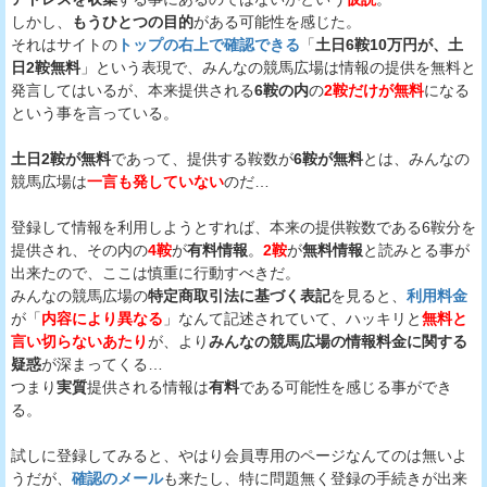
しかし、
もうひとつの目的
がある可能性を感じた。
それはサイトの
トップの右上で確認できる
「
土日6鞍10万円が、土
日2鞍無料
」という表現で、みんなの競馬広場は情報の提供を無料と
発言してはいるが、本来提供される
6鞍の内
の
2鞍だけが無料
になる
という事を言っている。
土日2鞍が無料
であって、提供する鞍数が
6鞍が無料
とは、みんなの
競馬広場は
一言も発していない
のだ…
登録して情報を利用しようとすれば、本来の提供鞍数である6鞍分を
提供され、その内の
4鞍
が
有料情報
。
2鞍
が
無料情報
と読みとる事が
出来たので、ここは慎重に行動すべきだ。
みんなの競馬広場の
特定商取引法に基づく表記
を見ると、
利用料金
が「
内容により異なる
」なんて記述されていて、ハッキリと
無料と
言い切らないあたり
が、より
みんなの競馬広場の情報料金に関する
疑惑
が深まってくる…
つまり
実質
提供される情報は
有料
である可能性を感じる事ができ
る。
試しに登録してみると、やはり会員専用のページなんてのは無いよ
うだが、
確認のメール
も来たし、特に問題無く登録の手続きが出来