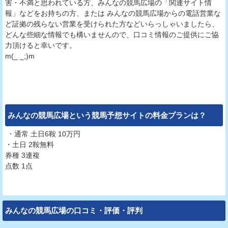
害・不満と思われている方、みんなの競馬広場の「関連サイト情
報」などをお持ちの方、または みんなの競馬広場からの電話営業な
ど証拠の残らない営業を受けられた方などいらっしゃいましたら、
どんな些細な情報でも構いませんので、口コミ情報のご提供にご協
力頂けると幸いです。
m(_ _;)m
みんなの競馬広場
という
競馬予想サイト
の料金プランは？
・通常 土日6鞍 10万円
・土日 2鞍無料
券種 3連複
点数 1点
みんなの競馬広場の口コミ・評価・評判