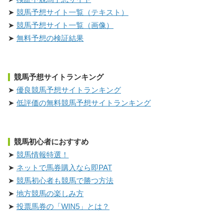
競馬予想サイト一覧（テキスト）
競馬予想サイト一覧（画像）
無料予想の検証結果
競馬予想サイトランキング
優良競馬予想サイトランキング
低評価の無料競馬予想サイトランキング
競馬初心者におすすめ
競馬情報特選！
ネットで馬券購入なら即PAT
競馬初心者も競馬で勝つ方法
地方競馬の楽しみ方
投票馬券の「WIN5」とは？