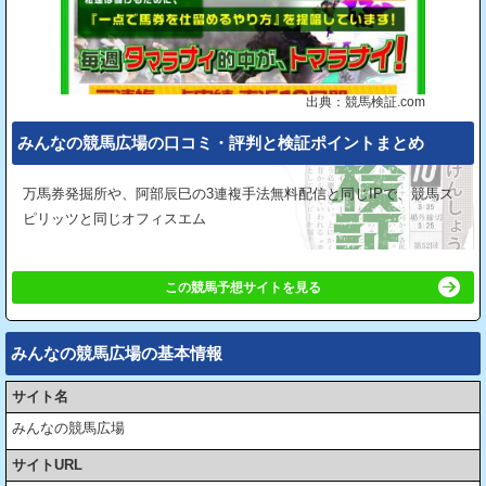
出典：競馬検証.com
みんなの競馬広場の⼝コミ・評判と検証ポイントまとめ
万馬券発掘所や、阿部辰巳の3連複手法無料配信と同じIPで、競馬ス
ピリッツと同じオフィスエム
この競馬予想サイトを見る
みんなの競馬広場の基本情報
サイト名
みんなの競馬広場
サイトURL