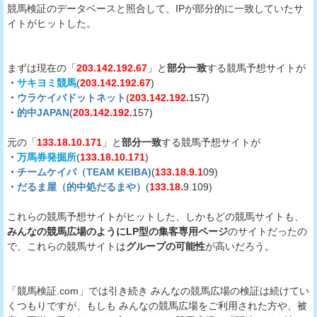
競馬検証のデータベースと照合して、IPが部分的に一致していたサ
イトがヒットした。
まずは現在の「
203.142.192.67
」と
部分一致
する競馬予想サイトが
・
サキヨミ競馬
(
203.142.192.67
)
・
ウラケイバドットネット
(
203.142.192.
157)
・
的中JAPAN
(
203.142.192.
157)
元の「
133.18.10.171
」と
部分一致
する競馬予想サイトが
・
万馬券発掘所
(
133.18.10.171
)
・
チームケイバ（TEAM KEIBA)
(
133.18.9.1
09)
・
だるま屋（的中処だるまや）
(
133.18.
9.109)
これらの競馬予想サイトがヒットした、しかもどの競馬サイトも、
みんなの競馬広場のようにLP型の集客専用ページ
のサイトだったの
で、これらの競馬サイトは
グループの可能性
が高いだろう。
「競馬検証.com」では引き続き みんなの競馬広場の検証は続けてい
くつもりですが、もしも みんなの競馬広場をご利用された方や、被