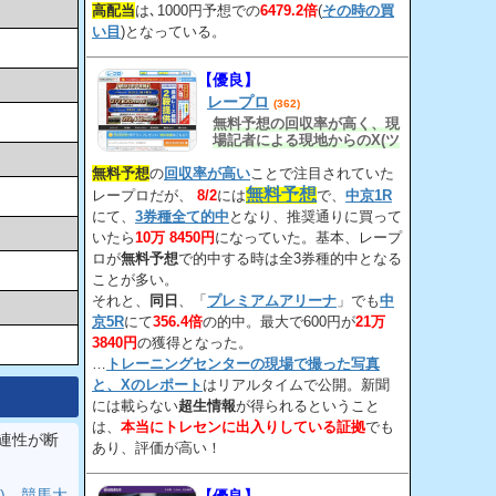
高配当
は､1000円予想での
6479.2倍
(
その時の買
い目
)となっている。
【優良】
レープロ
(362)
無料予想の回収率が高く、現
場記者による現地からのX(ツ
イッター)が面白い。
無料予想
の
回収率が高い
ことで注目されていた
無料予想
レープロだが、
8/2
には
で、
中京1R
にて、
3券種全て的中
となり、推奨通りに買って
いたら
10万 8450円
になっていた。基本、レープ
ロが
無料予想
で的中する時は全3券種的中となる
ことが多い。
それと、
同日
、「
プレミアムアリーナ
」でも
中
京5R
にて
356.4倍
の的中。最大で600円が
21万
3840円
の獲得となった。
…
トレーニングセンターの現場で撮った写真
と、Xのレポート
はリアルタイムで公開。新聞
には載らない
超生情報
が得られるということ
は、
本当にトレセンに出入りしている証拠
でも
連性が断
あり、評価が高い！
)
、
競馬大