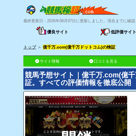
最終更新日：2026年08月07日に更新しました。現在までに確認
優良サイト
低評価サイ
トップ
＞
億千万.com(億千万ドットコム)の検証
サイト情報
口コミを見る
競馬予想サイト｜億千万.com(
証。すべての評価情報を徹底公開