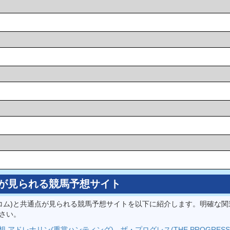
点が見られる競馬予想サイト
トコム)と共通点が見られる競馬予想サイトを以下に紹介します。明確な関
さい。
想 アドレナリン(重賞ハンティング)
、
ザ・プログレス(THE PROGRESS