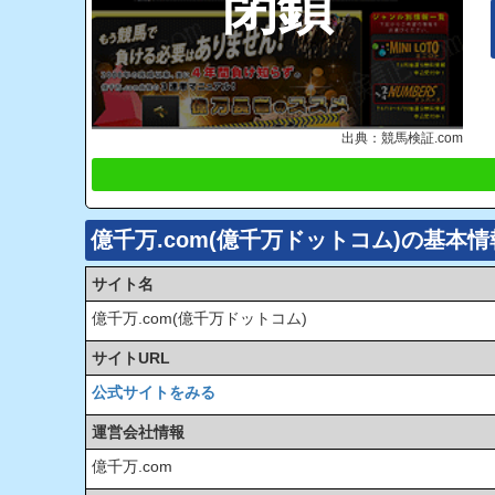
閉鎖
出典：競馬検証.com
億千万.com(億千万ドットコム)の基本情
サイト名
億千万.com(億千万ドットコム)
サイトURL
公式サイトをみる
運営会社情報
億千万.com