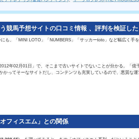
う
競馬予想サイト
の
口コミ
情報
、
評判
を
検証
した
も、「MINI LOTO」「NUMBERS」「サッカーtoto」など幅広く手
2012年02月01日」で、そこまで古いサイトでないことが分かる。「億千
のかかってそーなサイトだし、コンテンツも充実しているので、悪質な運
オフィスエム」との関係