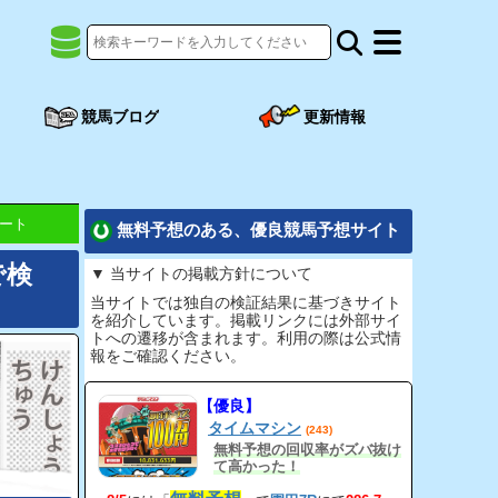
競馬ブログ
更新情報
ート
無料予想のある、優良競馬予想サイト
で検
▼ 当サイトの掲載方針について
当サイトでは独自の検証結果に基づきサイト
を紹介しています。掲載リンクには外部サイ
トへの遷移が含まれます。利用の際は公式情
報をご確認ください。
【優良】
タイムマシン
(243)
無料予想の回収率がズバ抜け
て高かった！
3ヶ月かけた無料予想検証