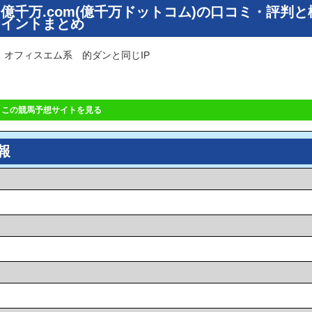
億千万.com(億千万ドットコム)の⼝コミ・評判
イントまとめ
オフィスエム系 的ダンと同じIP
この競馬予想サイトを見る
報