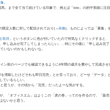
画像
。
競馬」まで全て当て続けている印象で、例えば「toto」の的中実績に注
回の限定人数に対して配信されており(→
画像
)、ものによっては「募集」
を取得
」というボタンに色が付いていたので何気なくクリックすると、
、申し込みが完了してしまったらしい。…特にその後に「申し込み完了
していないのかもしれないな。
グイン前のページでも確認できるように4年間の歳月を費やして完成させ
0部を増刷したけどそれも即日完売」とか言っており、どーせ「データ」
しているらしい。
たと思うが、その頃から「完売」だったよーな気がする。
が、「オフィスエム」はよくこの「虎の巻」ってのを作るので、「販売
はないかと思う。