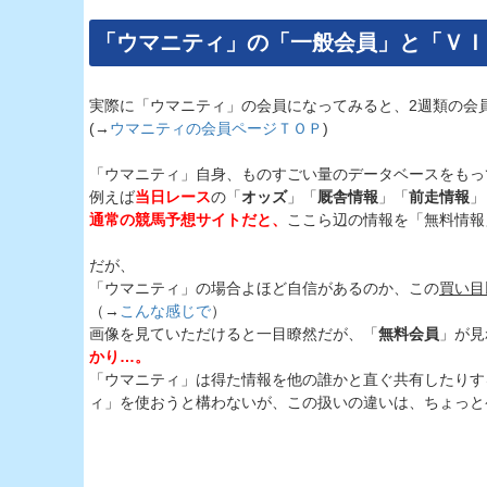
「
ウマニティ
」の「一般会員」と「ＶＩ
実際に「ウマニティ」の会員になってみると、2週類の会
(→
ウマニティの会員ページＴＯＰ
)
「ウマニティ」自身、ものすごい量のデータベースをもっ
例えば
当日レース
の「
オッズ
」「
厩舎情報
」「
前走情報
」
通常の競馬予想サイトだと、
ここら辺の情報を「無料情報
だが、
「ウマニティ」の場合よほど自信があるのか、この
買い目
（→
こんな感じで
）
画像を見ていただけると一目瞭然だが、「
無料会員
」が見
かり…。
「ウマニティ」は得た情報を他の誰かと直ぐ共有したりする
ィ」を使おうと構わないが、この扱いの違いは、ちょっと