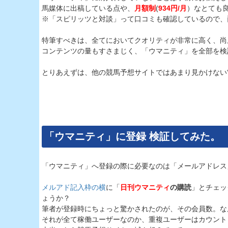
馬媒体に出稿している点や、
月額制
(
934円/月
）なとても
※「スピリッツと対談」って口コミも確認しているので、
特筆すべきは、全てにおいてクオリティが非常に高く、尚
コンテンツの量もすさまじく、「ウマニティ」を全部を検
とりあえずは、他の競馬予想サイトではあまり見かけない
「
ウマニティ
」に登録 検証してみた。
「ウマニティ」へ登録の際に必要なのは「メールアドレス
メルアド記入枠の横
に「
日刊ウマニティ
の購読
」とチェッ
ょうか？
筆者が登録時にちょっと驚かされたのが、その会員数。なん
それが全て稼働ユーザーなのか、重複ユーザーはカウント