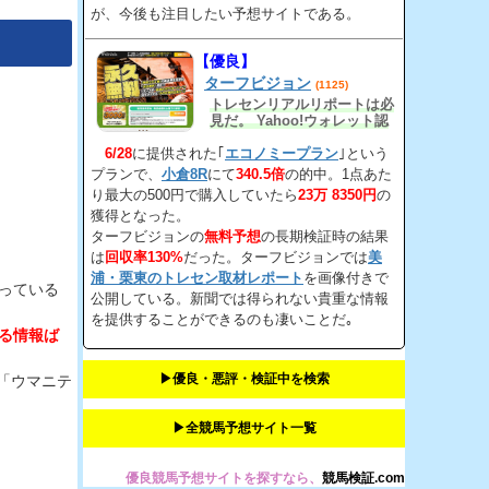
が、今後も注目したい予想サイトである。
【優良】
ターフビジョン
(1125)
トレセンリアルリポートは必
見だ。 Yahoo!ウォレット認
定されてている。
6/28
に提供された｢
エコノミープラン
｣という
プランで、
小倉8R
にて
340.5倍
の的中。1点あた
り最大の500円で購入していたら
23万 8350円
の
獲得となった。
ターフビジョンの
無料予想
の長期検証時の結果
は
回収率130%
だった。ターフビジョンでは
美
浦・栗東のトレセン取材レポート
を画像付きで
っている
公開している。新聞では得られない貴重な情報
を提供することができるのも凄いことだ｡
る情報ば
▶︎優良・悪評・検証中を検索
「ウマニテ
▶︎全競馬予想サイト一覧
優良競馬予想サイトを探すなら、
競馬検証.com