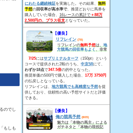
にわたる継続検証
を実施した。その結果、
無料
。
予想
の
回収率が高水準で
、推奨どおりに馬券を
購入していた場合、
16レースの累計で
＋88万
2,500円の、プラス収支
となっていた。
【優良】
リフレイン
(78)
リフレインの
無料予想
は、
地
方競馬の回収率もよく
、非常
に優れた的中率と回収率を誇
7/25
には
サブリミナルターフ
っている。
（150pt）という
コースで提供された2鞍のうち、
中京5R
にて、
わずか18点
で
347.5倍
の的中となった。
推奨単価の500円で購入した場合、
17万 3750円
の払戻しとなっている。
リフレインは、
地方競馬でも高精度な予想
を提
供しており、信頼性の高い予想サイトだと評価
できる。
るのでし
【優良】
俺の競馬予想
(809)
魅力は「本物の馬主」による
ガチネタと「本物の現役記
「もしも
者」のガチ内部情報だ！