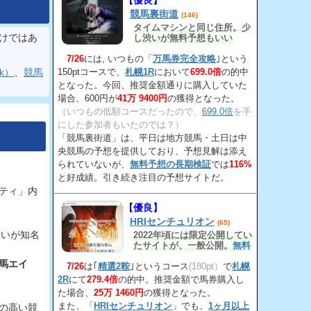
【優良】
競馬裏街道
(146)
タイムマシンと同じ住所。少
けではあ
し渋いが無料予想もいい
7/26
には, いつもの「
万馬券完全攻略
｣という
150ptコースで、
札幌1R
において
699.0倍
の的中
k）
、
競馬
となった。今回、推奨金額通りに購入していた
場合、600円が
41万 9400円
の獲得となった。
（いつもの低額コースだったので、
699.0倍
を手
にした参加者もいたのでは？）
「競馬裏街道」は、平日は地方競馬・土日は中
央競馬の予想を提供しており、予想見解は添え
られていないが、
無料予想の長期検証
では
116%
と好成績。引き続き注目の予想サイトだ。
ティ」内
【優良】
HRIセンチュリオン
(65)
ないが知名
2022年頃には限定公開してい
たサイトが、一般公開。
無料
予想の回収率
が高い！
馬エイ
7/26
は｢
精選2鞍
｣というコース
(180pt）
で
札幌
2R
にて
279.4倍
の的中。推奨金額で馬券購入し
た場合、
25万 1460円
の獲得となった。
また、「
HRIセンチュリオン
」でも、
1ヶ月以上
の高い競