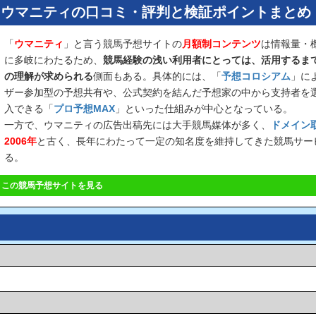
ウマニティの⼝コミ・評判と検証ポイントまとめ
「
ウマニティ
」と言う競馬予想サイトの
月額制コンテンツ
は情報量・
に多岐にわたるため、
競馬経験の浅い利用者にとっては、活用するま
の理解が求められる
側面もある。具体的には、「
予想コロシアム
」に
ザー参加型の予想共有や、公式契約を結んだ予想家の中から支持者を
入できる「
プロ予想MAX
」といった仕組みが中心となっている。
一方で、ウマニティの広告出稿先には大手競馬媒体が多く、
ドメイン
2006年
と古く、長年にわたって一定の知名度を維持してきた競馬サー
る。
この競馬予想サイトを見る