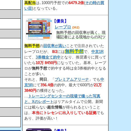
高配当
は､1000円予想での
6479.2倍
(
その時の買
い目
)となっている。
【優良】
レープロ
(362)
無料予想の回収率が高く、現
場記者による現地からのX(ツ
イッター)が面白い。
無料予想
の
回収率が高い
ことで注目されていた
無料予想
レープロだが、
8/2
には
で、
中京1R
にて、
3券種全て的中
となり、推奨通りに買って
いたら
10万 8450円
になっていた。基本、レープ
ロが
無料予想
で的中する時は全3券種的中となる
ことが多い。
それと、
同日
、「
プレミアムアリーナ
」でも
中
京5R
にて
356.4倍
の的中。最大で600円が
21万
3840円
の獲得となった。
…
トレーニングセンターの現場で撮った写真
と、Xのレポート
はリアルタイムで公開。新聞
には載らない
超生情報
が得られるということ
は、
本当にトレセンに出入りしている証拠
でも
あり、評価が高い！