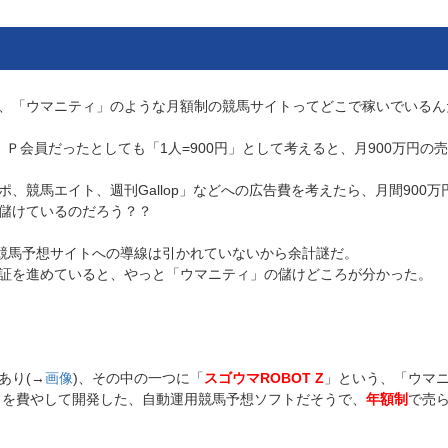
、「ウマニティ」のような月額制の競馬サイトってどこで稼いでいるん
Ｐ会員だったとしても「1人=900円」として考えると、月900万円の
、競馬エイト、週刊Gallop」などへの広告費を考えたら、月間900万
儲けているのだろう？？
競馬予想サイトへの導線は引かれていないから余計謎だ。
証を進めていると、やっと「ウマニティ」の儲けどころが分かった。
あり(→
画像
)、その中の一つに「
スゴウマROBOT Z
」という、「ウマ
月を費やして開発した、自動運用競馬予想ソフトだそうで、
年額制
で売