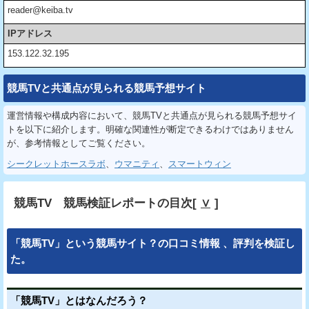
reader@keiba.tv
IPアドレス
153.122.32.195
競馬TVと共通点が見られる競馬予想サイト
運営情報や構成内容において、競馬TVと共通点が見られる競馬予想サイ
トを以下に紹介します。明確な関連性が断定できるわけではありません
が、参考情報としてご覧ください。
シークレットホースラボ
、
ウマニティ
、
スマートウィン
競馬TV 競馬検証レポートの目次
[
∨
]
「競馬TV」という競馬サイト？の口コミ情報 、評判を検証し
た。
「競馬TV」とはなんだろう？