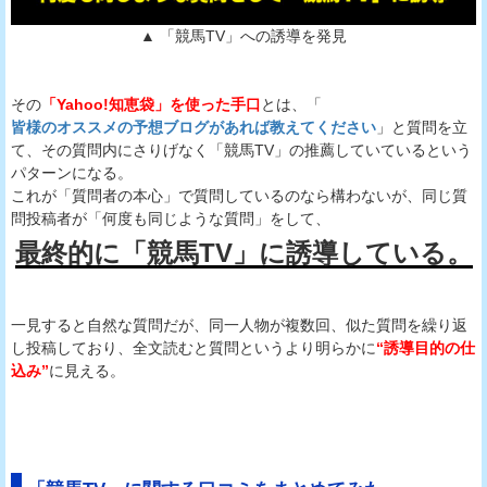
▲ 「競馬TV」への誘導を発見
その
「Yahoo!知恵袋」を使った手口
とは、「
皆様のオススメの予想ブログがあれば教えてください
」と質問を立
て、その質問内にさりげなく「競馬TV」の推薦していているという
パターンになる。
これが「質問者の本心」で質問しているのなら構わないが、同じ質
問投稿者が「何度も同じような質問」をして、
最終的に「競馬TV」に誘導している。
一見すると自然な質問だが、同一人物が複数回、似た質問を繰り返
し投稿しており、全文読むと質問というより明らかに
“誘導目的の仕
込み”
に見える。