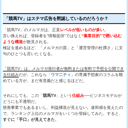
「競馬TV」はステマ広告を黙認しているのだろうか？
「競馬TV」のメルマガは、正直
レベルが低いものが多い
。
言い換えれば、登録者を“情報提供”ではなく
“集客目的”で囲い込む
ような構造
が散見される。
検証を進めるほど、「メルマガの質」と「運営管理の杜撰さ」に文
句のひとつも言いたくなる。
「競馬TV」は、メルマガ発行者が無料または有料で予想を公開でき
る仕組み
だが、これなら「
ウマ二ティ
」の専属予想家のコラムを眺
めている方が、まだ有意義だと感じるほどだ。
それにしても、この「
競馬TV
」という
仕組み
──ビジネスモデルが
どうにも不透明だ。
慈善事業でもあるまいし、利益構造が見えない。違和感を覚えたの
で、ランキング上位のメルマガをいくつか登録してみた。すると、
すぐに「手口」が見えてきた
。