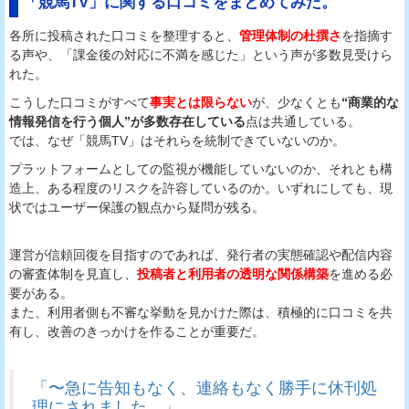
「競馬TV」に関する口コミをまとめてみた。
各所に投稿された口コミを整理すると、
管理体制の杜撰さ
を指摘す
る声や、「課金後の対応に不満を感じた」という声が多数見受けら
れた。
こうした口コミがすべて
事実とは限らない
が、少なくとも
“商業的な
情報発信を行う個人”が多数存在している
点は共通している。
では、なぜ「競馬TV」はそれらを統制できていないのか。
プラットフォームとしての監視が機能していないのか、それとも構
造上、ある程度のリスクを許容しているのか。いずれにしても、現
状ではユーザー保護の観点から疑問が残る。
運営が信頼回復を目指すのであれば、発行者の実態確認や配信内容
の審査体制を見直し、
投稿者と利用者の透明な関係構築
を進める必
要がある。
また、利用者側も不審な挙動を見かけた際は、積極的に口コミを共
有し、改善のきっかけを作ることが重要だ。
「〜急に告知もなく、連絡もなく勝手に休刊処
理にされました。」