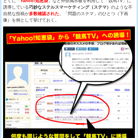
とくに「
Yahoo!知恵袋
」など外部掲示板を利用して「競馬TV」に
誘導している
巧妙なステルスマーケティング（ステマ）
のような不
自然な投稿が
多数確認された
。「問題のステマ」のひとつ（下画
像）を例として挙げておく。