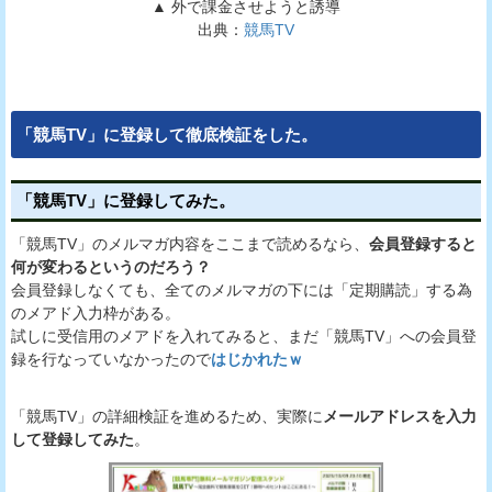
▲ 外で課金させようと誘導
出典：
競馬TV
「競馬TV」に登録して徹底検証をした。
「競馬TV」に登録してみた。
「競馬TV」のメルマガ内容をここまで読めるなら、
会員登録すると
何が変わるというのだろう？
会員登録しなくても、全てのメルマガの下には「定期購読」する為
のメアド入力枠がある。
試しに受信用のメアドを入れてみると、まだ「競馬TV」への会員登
録を行なっていなかったので
はじかれたｗ
「競馬TV」の詳細検証を進めるため、実際に
メールアドレスを入力
して登録してみた
。