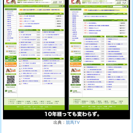
出典：
競馬TV