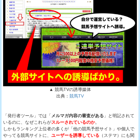
▲ 競馬TVの誘導媒体
出典：
競馬TV
「発行者ツール」では「
メルマガ内容の審査がある
」と明記されて
いるのに、なぜこれらが
スルーされているのか
。
しかもランキング上位者の多くが「他の競馬予想サイト」や個人で
やってる競馬サイトに、
ユーザーを誘導している
（ステマ）にも関