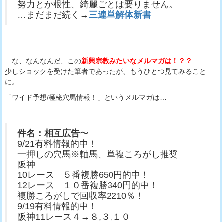
努力とか根性、綺麗ごとは要りません。
…まだまだ続く→
三連単解体新書
…な、なんなんだ、この
新興宗教みたいなメルマガは！？？
少しショックを受けた筆者であったが、もうひとつ見てみること
に。
「ワイド予想/極秘穴馬情報！」というメルマガは…
件名：相互広告
〜
9/21有料情報的中！
一押しの穴馬※軸馬、単複ころがし推奨
阪神
10レース ５番複勝650円的中！
12レース １０番複勝340円的中！
複勝ころがしで回収率2210％！
9/19有料情報的中！
阪神11レース４→８,３,１０