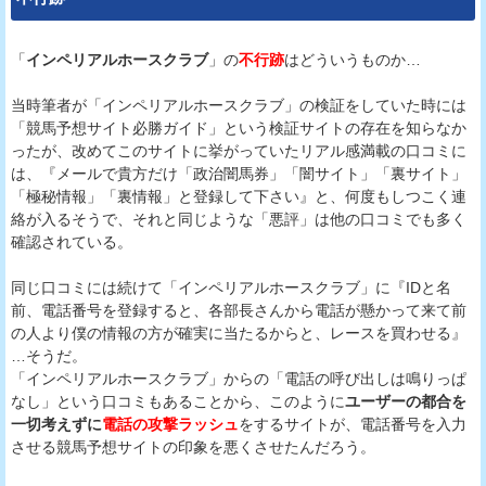
「
インペリアルホースクラブ
」の
不行跡
はどういうものか…
当時筆者が「インペリアルホースクラブ」の検証をしていた時には
「競馬予想サイト必勝ガイド」という検証サイトの存在を知らなか
ったが、改めてこのサイトに挙がっていたリアル感満載の口コミに
は、『メールで貴方だけ「政治闇馬券」「闇サイト」「裏サイト」
「極秘情報」「裏情報」と登録して下さい』と、何度もしつこく連
絡が入るそうで、それと同じような「悪評」は他の口コミでも多く
確認されている。
同じ口コミには続けて「インペリアルホースクラブ」に『IDと名
前、電話番号を登録すると、各部長さんから電話が懸かって来て前
の人より僕の情報の方が確実に当たるからと、レースを買わせる』
…そうだ。
「インペリアルホースクラブ」からの「電話の呼び出しは鳴りっぱ
なし」という口コミもあることから、このように
ユーザーの都合を
一切考えずに
電話の攻撃ラッシュ
をするサイトが、電話番号を入力
させる競馬予想サイトの印象を悪くさせたんだろう。