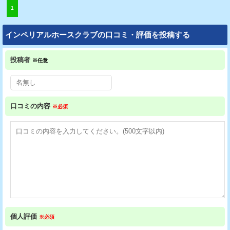
1
インペリアルホースクラブの口コミ・評価を投稿する
投稿者
※任意
口コミの内容
※必須
個人評価
※必須