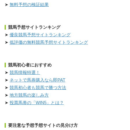
無料予想の検証結果
競馬予想サイトランキング
優良競馬予想サイトランキング
低評価の無料競馬予想サイトランキング
競馬初心者におすすめ
競馬情報特選！
ネットで馬券購入なら即PAT
競馬初心者も競馬で勝つ方法
地方競馬の楽しみ方
投票馬券の「WIN5」とは？
要注意な予想予想サイトの見分け方