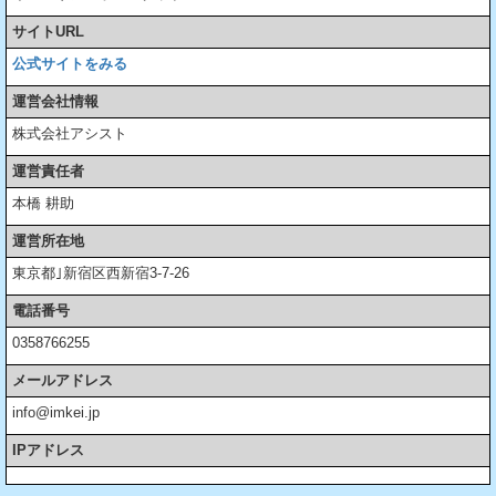
サイトURL
公式サイトをみる
運営会社情報
株式会社アシスト
運営責任者
本橋 耕助
運営所在地
東京都｣新宿区西新宿3-7-26
電話番号
0358766255
メールアドレス
info@imkei.jp
IPアドレス