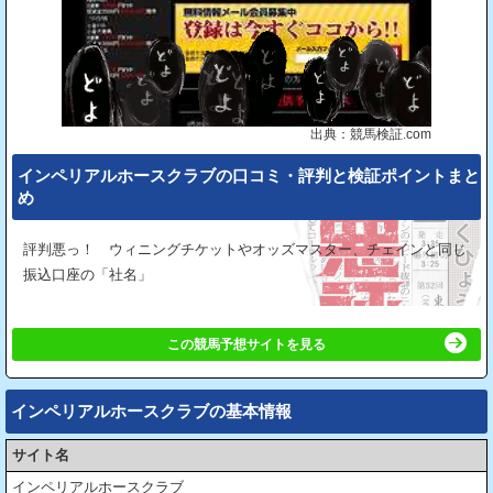
出典：競馬検証.com
インペリアルホースクラブの⼝コミ・評判と検証ポイントまと
め
評判悪っ！ ウィニングチケットやオッズマスター、チェインと同じ
振込口座の「社名」
この競馬予想サイトを見る
インペリアルホースクラブの基本情報
サイト名
インペリアルホースクラブ