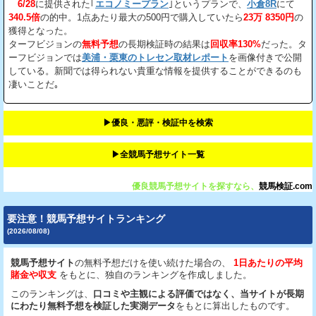
6/28
に提供された｢
エコノミープラン
｣というプランで、
小倉8R
にて
340.5倍
の的中。1点あたり最大の500円で購入していたら
23万 8350円
の
獲得となった。
ターフビジョンの
無料予想
の長期検証時の結果は
回収率130%
だった。タ
ーフビジョンでは
美浦・栗東のトレセン取材レポート
を画像付きで公開
している。新聞では得られない貴重な情報を提供することができるのも
凄いことだ｡
▶︎優良・悪評・検証中を検索
▶︎全競馬予想サイト一覧
優良競馬予想サイトを探すなら、
競馬検証.com
要注意！競馬予想サイトランキング
(2026/08/08)
競馬予想サイト
の無料予想だけを使い続けた場合の、
1日あたりの平均
賭金や収支
をもとに、独自のランキングを作成しました。
このランキングは、
口コミや主観による評価ではなく、当サイトが長期
にわたり無料予想を検証した実測データ
をもとに算出したものです。