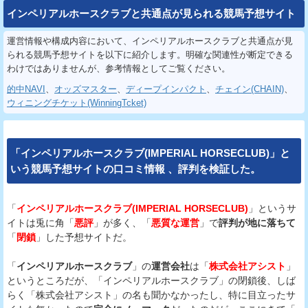
インペリアルホースクラブと共通点が見られる競馬予想サイト
運営情報や構成内容において、インペリアルホースクラブと共通点が見
られる競馬予想サイトを以下に紹介します。明確な関連性が断定できる
わけではありませんが、参考情報としてご覧ください。
的中NAVI
、
オッズマスター
、
ディープインパクト
、
チェイン(CHAIN)
、
ウィニングチケット(WinningTcket)
「
インペリアルホースクラブ(IMPERIAL HORSECLUB)
」と
いう
競馬予想サイト
の
口コミ
情報
、
評判
を
検証
した。
「
インペリアルホースクラブ(IMPERIAL HORSECLUB)
」というサ
イトは兎に角「
悪評
」が多く、「
悪質な運営
」で
評判が地に落ちて
「
閉鎖
」した予想サイトだ。
「
インペリアルホースクラブ
」の
運営会社
は「
株式会社アシスト
」
というところだが、「インペリアルホースクラブ」の閉鎖後、しば
らく「株式会社アシスト」の名も聞かなかったし、特に目立ったサ