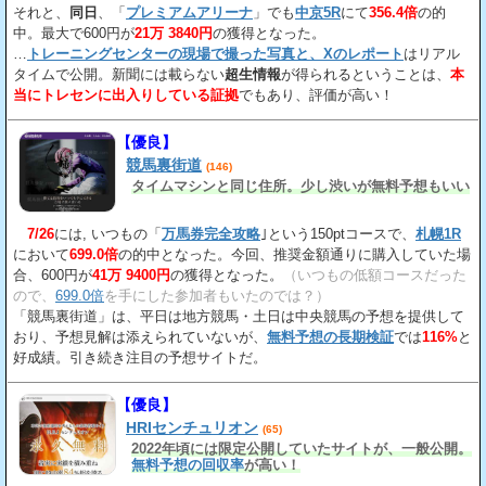
それと、
同日
、「
プレミアムアリーナ
」でも
中京5R
にて
356.4倍
の的
中。最大で600円が
21万 3840円
の獲得となった。
…
トレーニングセンターの現場で撮った写真と、Xのレポート
はリアル
タイムで公開。新聞には載らない
超生情報
が得られるということは、
本
当にトレセンに出入りしている証拠
でもあり、評価が高い！
【優良】
競馬裏街道
(146)
タイムマシンと同じ住所。少し渋いが無料予想もいい
7/26
には, いつもの「
万馬券完全攻略
｣という150ptコースで、
札幌1R
において
699.0倍
の的中となった。今回、推奨金額通りに購入していた場
合、600円が
41万 9400円
の獲得となった。
（いつもの低額コースだった
ので、
699.0倍
を手にした参加者もいたのでは？）
「競馬裏街道」は、平日は地方競馬・土日は中央競馬の予想を提供して
おり、予想見解は添えられていないが、
無料予想の長期検証
では
116%
と
好成績。引き続き注目の予想サイトだ。
【優良】
HRIセンチュリオン
(65)
2022年頃には限定公開していたサイトが、一般公開。
無料予想の回収率
が高い！