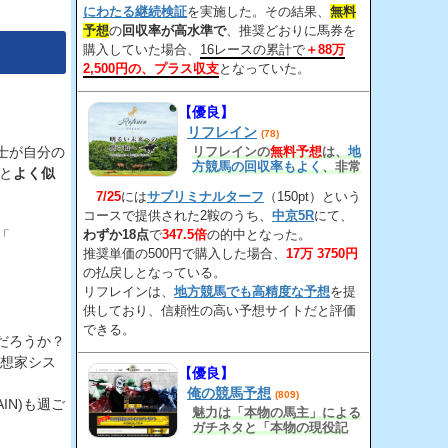
にわたる継続検証
を実施した。その結果、
無料
予想
の
回収率が高水準で
、推奨どおりに馬券を
購入していた場合、
16レースの累計で
＋88万
2,500円の、プラス収支
となっていた。
【優良】
リフレイン
(78)
士が自分の
リフレインの
無料予想
は、
地
方競馬の回収率もよく
、非常
と
よく似
に優れた的中率と回収率を誇
7/25
には
サブリミナルターフ
っている。
（150pt）という
コースで提供された2鞍のうち、
中京5R
にて、
わずか18点
で
347.5倍
の的中となった。
「
推奨単価の500円で購入した場合、
17万 3750円
の払戻しとなっている。
リフレインは、
地方競馬でも高精度な予想
を提
供しており、信頼性の高い予想サイトだと評価
できる。
だろうか？
想家シス
【優良】
俺の競馬予想
(809)
N)も週ご
魅力は「本物の馬主」による
ガチネタと「本物の現役記
者」のガチ内部情報だ！