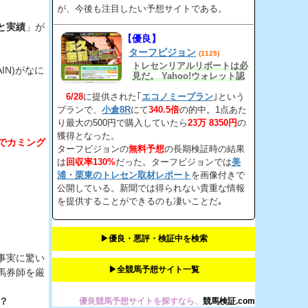
が、今後も注目したい予想サイトである。
と実績
」が
【優良】
ターフビジョン
(1125)
トレセンリアルリポートは必
N)がなに
見だ。 Yahoo!ウォレット認
定されてている。
6/28
に提供された｢
エコノミープラン
｣という
プランで、
小倉8R
にて
340.5倍
の的中。1点あた
り最大の500円で購入していたら
23万 8350円
の
獲得となった。
でカミング
ターフビジョンの
無料予想
の長期検証時の結果
は
回収率130%
だった。ターフビジョンでは
美
浦・栗東のトレセン取材レポート
を画像付きで
公開している。新聞では得られない貴重な情報
を提供することができるのも凄いことだ｡
▶︎優良・悪評・検証中を検索
事実に驚い
▶︎全競馬予想サイト一覧
馬券師を厳
？
優良競馬予想サイトを探すなら、
競馬検証.com