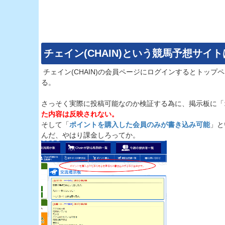
チェイン(CHAIN)
という
競馬予想サイト
チェイン(CHAIN)の会員ページにログインするとトッ
る。
さっそく実際に投稿可能なのか検証する為に、掲示板に「
た内容は反映されない。
そして「
ポイントを購入した会員のみが書き込み可能
」と
んだ、やはり課金しろってか。