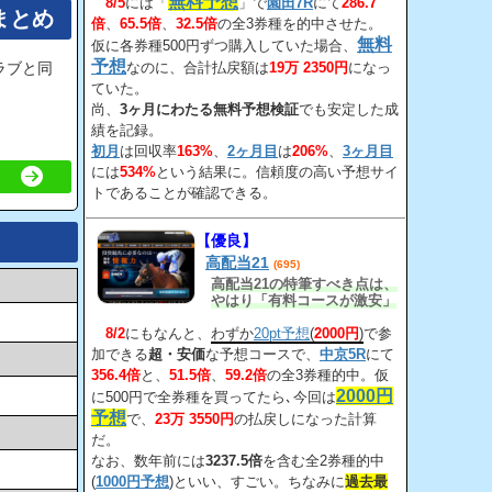
無料予想
は、1回目の回収率が163%、
8/5
には「
」で
園田7R
にて
286.7
まとめ
2回目が206%、3回目が534%
倍
、
65.5倍
、
32.5倍
の全3券種を的中させた。
だ。
無料
仮に各券種500円ずつ購入していた場合、
予想
なのに、合計払戻額は
19万 2350円
になっ
ラブと同
ていた。
尚、
3ヶ月にわたる無料予想検証
でも安定した成
績を記録。
初月
は回収率
163%
、
2ヶ月目
は
206%
、
3ヶ月目
には
534%
という結果に。信頼度の高い予想サイ
トであることが確認できる。
【優良】
高配当21
(695)
高配当21の特筆すべき点は、
やはり「有料コースが激安」
というところだろう。
8/2
にもなんと、
わずか
20pt予想
(
2000円
)
で参
加できる
超・安価
な予想コースで、
中京5R
にて
356.4倍
と、
51.5倍
、
59.2倍
の全3券種的中。仮
2000円
に500円で全券種を買ってたら､今回は
予想
で、
23万 3550円
の払戻しになった計算
だ。
なお、数年前には
3237.5倍
を含む全2券種的中
(
1000円予想
)といい、すごい。ちなみに
過去最