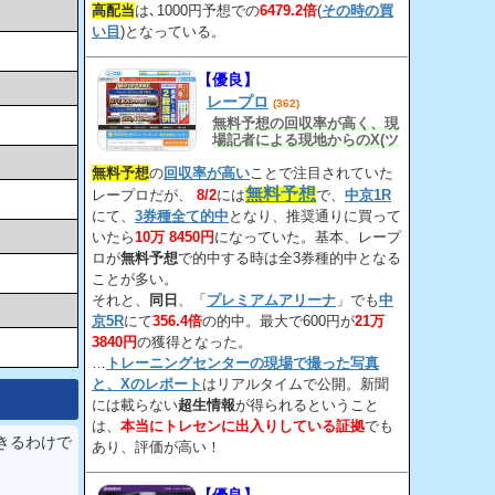
高配当
は､1000円予想での
6479.2倍
(
その時の買
い目
)となっている。
【優良】
レープロ
(362)
無料予想の回収率が高く、現
場記者による現地からのX(ツ
イッター)が面白い。
無料予想
の
回収率が高い
ことで注目されていた
無料予想
レープロだが、
8/2
には
で、
中京1R
にて、
3券種全て的中
となり、推奨通りに買って
いたら
10万 8450円
になっていた。基本、レープ
ロが
無料予想
で的中する時は全3券種的中となる
ことが多い。
それと、
同日
、「
プレミアムアリーナ
」でも
中
京5R
にて
356.4倍
の的中。最大で600円が
21万
3840円
の獲得となった。
…
トレーニングセンターの現場で撮った写真
と、Xのレポート
はリアルタイムで公開。新聞
には載らない
超生情報
が得られるということ
は、
本当にトレセンに出入りしている証拠
でも
きるわけで
あり、評価が高い！