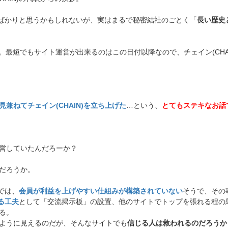
来たばかりと思うかもしれないが、実はまるで秘密結社のごとく「
長い歴史
。最短でもサイト運営が出来るのはこの日付以降なので、チェイン(CHAI
ねてチェイン(CHAIN)を立ち上げた
…という、
とてもステキなお話
営していたんだろーか？
だろうか。
では、
会員が利益を上げやすい仕組みが構築されていない
そうで、その
る工夫
として「交流掲示板」の設置、他のサイトでトップを張れる程の
る。
ように見えるのだが、そんなサイトでも
信じる人は救われるのだろうか