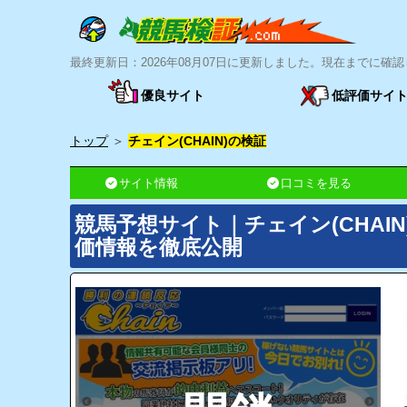
最終更新日：2026年08月07日に更新しました。現在までに確認
優良サイト
低評価サイ
トップ
＞
チェイン(CHAIN)の検証
サイト情報
口コミを見る
競馬予想サイト｜チェイン(CHA
価情報を徹底公開