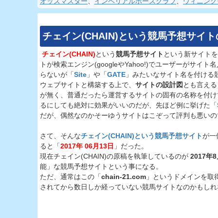
オッズマスター
、
インペリアルホースクラブ
、
ウィニングチケ
チェイン(CHAIN)
という
競馬予想サイト
チェイン(CHAIN)
という
競馬予想サイト
という新サイトを
トが検索エンジン(googleやYahoo!)でユーザーがサイ
らないが「
Site
」や「
GATE
」みたいなサイト名を付ける
ウェブサイトと構築する上で、
サイトの設計図
とも言える
が無く、普通だったら運営するサイトの固有の名称を付け
るにしても絶対に効果がいいのだが、先ほど例に挙げた「
だが、偶然なのかそーゆうサイトはこぞって評判も悪いので
さて、そんな
チェイン(CHAIN)という競馬予想サイト
が一
ると「
2017年 06月13日
」だった。
現在チェイン(CHAIN)の原稿を執筆しているのが
2017年
能」な競馬予想サイトという事になる。
ただ、通常はこの「
chain-21.com
」というドメインを取
されてから数日しか経っていない競馬サイトなのかもしれ