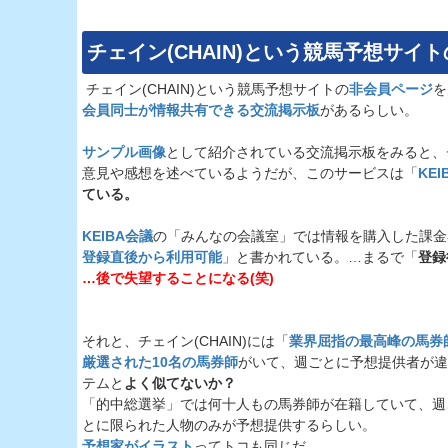
チェイン(CHAIN)
という
競馬予想サイト
チェイン(CHAIN)という競馬予想サイトの
非会員ページ
を
会員同士が情報共有できる交流掲示板
があるらしい。
サンプル画像
として紹介されている交流掲示板をみると、チ
意見や感想を述べているようだが、このサービスは「
KE
ている。
KEIBA会議
の「みんなの会議室」では情報を購入した課金者
登録直後から利用可能
」と書かれている。…まるで「
登録
…後で失望することになる(笑)
それと、チェイン(CHAIN)には「
業界屈指の最高峰の馬券
厳選された10名の馬券師
がいて、週ごとに予想提供者が違
テムと
よく似てないか？
「的中総選挙」では何十人もの馬券師が在籍していて、週ご
とに限られた人物のみが予想提供するらしい。
予想家がイラスト
ってトコも同じだ。