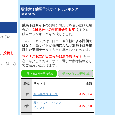
要注意！競馬予想サイトランキング
(2026/08/07)
競馬予想サイト
の無料予想だけを使い続けた場
合の、
1日あたりの平均賭金や収支
をもとに、
独自のランキングを作成しました。
れてい
このランキングは、
口コミや主観による評価で
はなく、当サイトが長期にわたり無料予想を検
証した実測データ
をもとに算出したものです。
、
投稿し
マイナス収支が目立った競馬予想サイト
を中
心に紹介しており、サイト選びの参考情報とし
込むには、な
てご活用いただけます。
1日1Rあたりの平均収支
1日1Rあたりの平均賭金
順位
サイト名
金額
1位
万馬券マスターズ
¥-22,964
馬クイック（ウマク
2位
¥-22,950
イック）