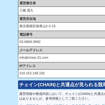
運営責任者
三橋 貴久
運営所在地
東京都港区南青山2-2-15
電話番号
03-6869-3892
メールアドレス
info@chain-21.com
IPアドレス
210.152.148.192
チェイン(CHAIN)と共通点が見られる
運営情報や構成内容において、チェイン(CHAIN)と共
はありませんが、参考情報としてご覧ください。